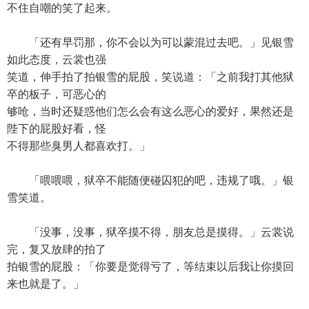
不住自嘲的笑了起来。
「还有早罚那，你不会以为可以蒙混过去吧。」见银雪
如此态度，云裳也强
笑道，伸手拍了拍银雪的屁股，笑说道：「之前我打其他狱
卒的板子，可恶心的
够呛，当时还疑惑他们怎么会有这么恶心的爱好，果然还是
陛下的屁股好看，怪
不得那些臭男人都喜欢打。」
「喂喂喂，狱卒不能随便碰囚犯的吧，违规了哦。」银
雪笑道。
「没事，没事，狱卒摸不得，朋友总是摸得。」云裳说
完，复又放肆的拍了
拍银雪的屁股：「你要是觉得亏了，等结束以后我让你摸回
来也就是了。」