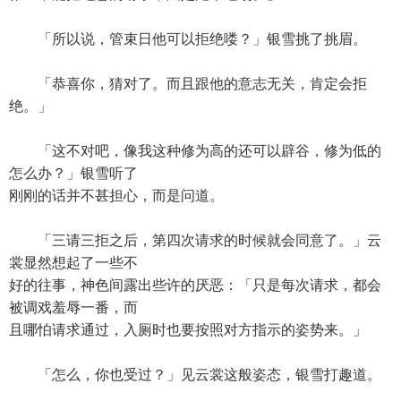
「所以说，管束日他可以拒绝喽？」银雪挑了挑眉。
「恭喜你，猜对了。而且跟他的意志无关，肯定会拒
绝。」
「这不对吧，像我这种修为高的还可以辟谷，修为低的
怎么办？」银雪听了
刚刚的话并不甚担心，而是问道。
「三请三拒之后，第四次请求的时候就会同意了。」云
裳显然想起了一些不
好的往事，神色间露出些许的厌恶：「只是每次请求，都会
被调戏羞辱一番，而
且哪怕请求通过，入厕时也要按照对方指示的姿势来。」
「怎么，你也受过？」见云裳这般姿态，银雪打趣道。