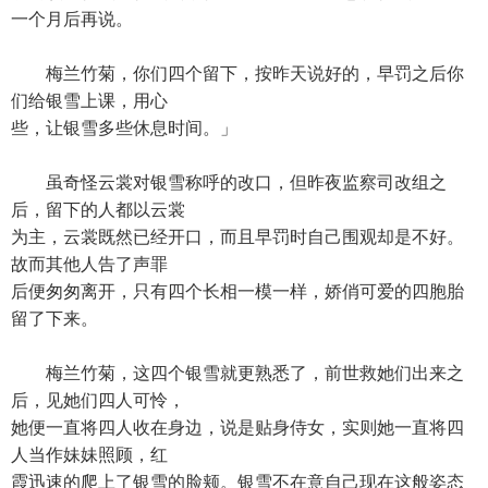
一个月后再说。
梅兰竹菊，你们四个留下，按昨天说好的，早罚之后你
们给银雪上课，用心
些，让银雪多些休息时间。」
虽奇怪云裳对银雪称呼的改口，但昨夜监察司改组之
后，留下的人都以云裳
为主，云裳既然已经开口，而且早罚时自己围观却是不好。
故而其他人告了声罪
后便匆匆离开，只有四个长相一模一样，娇俏可爱的四胞胎
留了下来。
梅兰竹菊，这四个银雪就更熟悉了，前世救她们出来之
后，见她们四人可怜，
她便一直将四人收在身边，说是贴身侍女，实则她一直将四
人当作妹妹照顾，红
霞迅速的爬上了银雪的脸颊。银雪不在意自己现在这般姿态