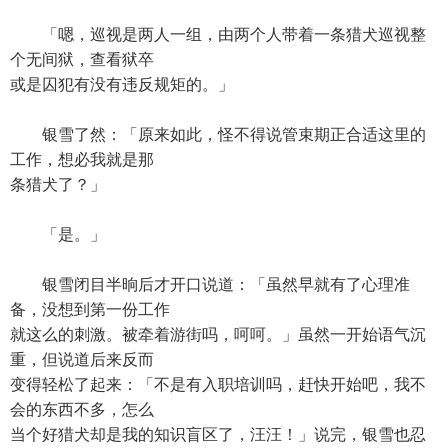
「嗯，巡视是两人一组，由两个人带着一条猎犬巡视整
个无间狱，查看狱卒
或是囚犯有没有违反规矩的。」
银雪了然：「原来如此，怪不得说管束期正合适这里的
工作，想必我就是那
条猎犬了？」
「是。」
银雪闭目半晌后才开口说道：「虽然早就有了心理准
备，没想到第一份工作
就这么的刺激。被牵着游街吗，呵呵。」虽然一开始语气沉
重，但说道后来反而
变得轻松了起来：「不是有入职培训吗，赶快开始吧，我不
会的东西不多，怎么
当个好猎犬却是我的知识盲区了，汪汪！」说完，银雪也忍