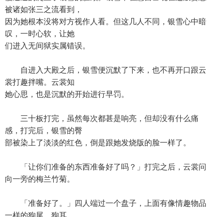
被诸如张三之流看到，
因为她根本没将对方视作人看。但这几人不同，银雪心中暗
叹，一时心软，让她
们进入无间狱实属错误。
自进入大殿之后，银雪便沉默了下来，也不再开口跟云
裳打趣拌嘴。云裳知
她心思，也是沉默的开始进行早罚。
三十板打完，虽然每次都甚是响亮，但却没有什么痛
感，打完后，银雪的臀
部被染上了淡淡的红色，倒是跟她发烧版的脸一样了。
「让你们准备的东西准备好了吗？」打完之后，云裳问
向一旁的梅兰竹菊。
「准备好了。」四人端过一个盘子，上面有像情趣物品
一样的狗尾，狗耳，