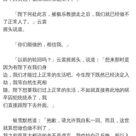
「陛下何处此言，被极乐教掳走之后，我们就已经做不
了正常人了。」云裳
摇头说道。
「你们能做的，相信我。」
「以前的轮回吗？」云裳摇摇头，说道：「想来那时是
因为有陛下在我们身
边，我们才能过上正常的生活吧。今生陛下既然已经决定入
劫，我等自然生死相
随。陛下想要我们过上正常的生活，不如就直接将此地的狱
卒囚犯统统杀了，我
们直接跟陛下去外面。」
银雪默然道：「抱歉，请允许我自私一回。而且，这世
就算想做也做不到了，
我之前跟莫大根说的并不是虚言，我也怕自己反悔，所以入