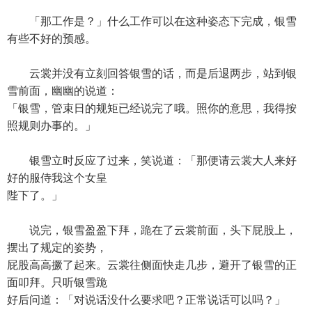
「那工作是？」什么工作可以在这种姿态下完成，银雪
有些不好的预感。
云裳并没有立刻回答银雪的话，而是后退两步，站到银
雪前面，幽幽的说道：
「银雪，管束日的规矩已经说完了哦。照你的意思，我得按
照规则办事的。」
银雪立时反应了过来，笑说道：「那便请云裳大人来好
好的服侍我这个女皇
陛下了。」
说完，银雪盈盈下拜，跪在了云裳前面，头下屁股上，
摆出了规定的姿势，
屁股高高撅了起来。云裳往侧面快走几步，避开了银雪的正
面叩拜。只听银雪跪
好后问道：「对说话没什么要求吧？正常说话可以吗？」