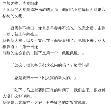
养颜之物。毕竟组建
无间狱的人都是原极乐教的人员，他们也不想每日面对形容
枯槁的女犯。
银雪并不挑口，尤其是早餐并不难吃。吃完之后，走到
一楼，新上任的张三，
狱长莫大根，以及云裳已在下面等着她了。见她下来，莫大
根叹道：「第一日还
能睡的这么香的，陛下是第一个，佩服佩服。」
「怎么，狱长每天都这么闲的吗？」银雪问道。
「总是要照应一下刚入狱的新人的。」
「陛下，马上就要到工作的时间了，我们走吧，跟这种
人没什么好说的。」
反倒是云裳精神不太好，有些疲惫的对银雪说道。