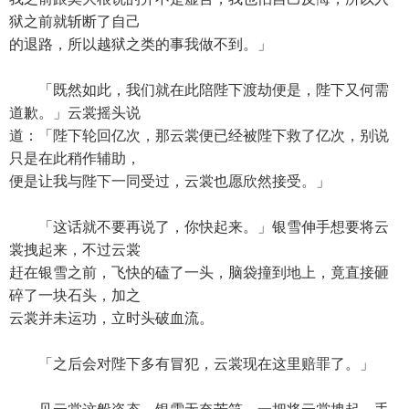
狱之前就斩断了自己
的退路，所以越狱之类的事我做不到。」
「既然如此，我们就在此陪陛下渡劫便是，陛下又何需
道歉。」云裳摇头说
道：「陛下轮回亿次，那云裳便已经被陛下救了亿次，别说
只是在此稍作辅助，
便是让我与陛下一同受过，云裳也愿欣然接受。」
「这话就不要再说了，你快起来。」银雪伸手想要将云
裳拽起来，不过云裳
赶在银雪之前，飞快的磕了一头，脑袋撞到地上，竟直接砸
碎了一块石头，加之
云裳并未运功，立时头破血流。
「之后会对陛下多有冒犯，云裳现在这里赔罪了。」