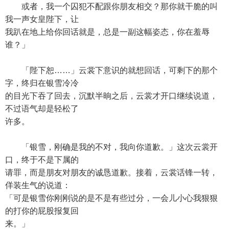
或者，我一个囚犯不配跟你朋友相交？那你就干脆的叫
我一声女皇陛下，让
我趴在地上给你回话就是，总是一副这幅姿态，你在羞辱
谁？」
「陛下恕……」云裳下意识的就想回话，可剩下的那个
字，终归在银雪冷冷
的目光下吞了回去，沉默半晌之后，云裳才开口继续说道，
不过语气却是轻松了
许多。
「银雪，刚确是我的不对，我向你道歉。」这次云裳开
口，终于不是下属的
请罪，而是朋友对朋友的诚恳道歉。接着，云裳话锋一转，
佯装生气的说道：
「可是银雪你刚刚说的是不是有些过分，一会儿小心我狠狠
的打你的屁股报复回
来。」