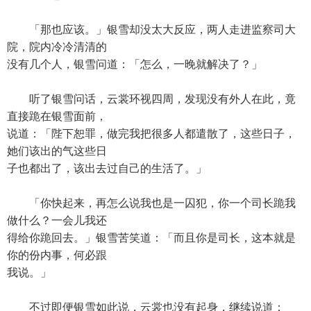
「那也应该。」银雪却没太大反应，两人走进监察司大
院，院内冷冷清清的
没有几个人，银雪问道：「怎么，一晚就解决了？」
听了银雪问话，云裳环视四周，发现没有外人在此，竟
直接跪在银雪面前，
说道：「陛下恕罪，做完我把很多人都遣散了，这些日子，
她们该出的气这些日
子也都出了，该出去过自己的生活了。」
「你快起来，再怎么说我也是一囚犯，你一个司长跪我
做什么？一会儿我还
得给你跪回去。」银雪苦笑道：「而且你是司长，这本就是
你的份内事，何必跟
我说。」
不过即便银雪如此说，云裳也没有起身，继续说道：