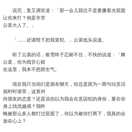
说完，复又调笑道：「那一会儿我岂不是要撅着光屁股
让你来打？倒是辛苦
云裳大人了。」
「……还请陛下恕我冒犯。」云裳低头说道。
听了云裳的话，银雪终于忍耐不住，不快的说道：「舞
云裳，你为我甘心留
在这里，我本不想跟生气。
现在我只当咱们是朋友聊天，你总是因为一两句玩笑话
就时时请罪，这算对
待朋友的态度？还是说你以为我会在意囚犯的身份，要在你
身上找优越感？我昨
晚被那么多人都打过屁股了，你以为被你打两下，我真的会
放在心上？