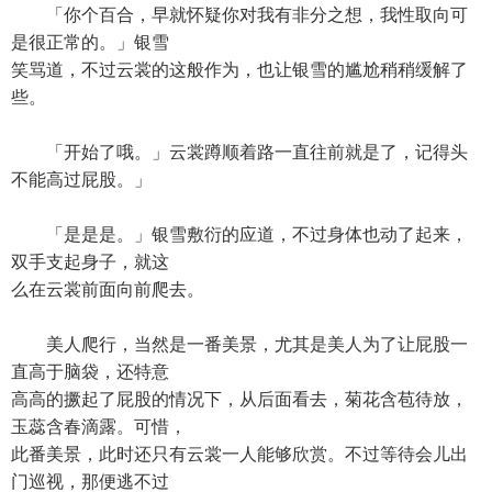
「你个百合，早就怀疑你对我有非分之想，我性取向可
是很正常的。」银雪
笑骂道，不过云裳的这般作为，也让银雪的尴尬稍稍缓解了
些。
「开始了哦。」云裳蹲顺着路一直往前就是了，记得头
不能高过屁股。」
「是是是。」银雪敷衍的应道，不过身体也动了起来，
双手支起身子，就这
么在云裳前面向前爬去。
美人爬行，当然是一番美景，尤其是美人为了让屁股一
直高于脑袋，还特意
高高的撅起了屁股的情况下，从后面看去，菊花含苞待放，
玉蕊含春滴露。可惜，
此番美景，此时还只有云裳一人能够欣赏。不过等待会儿出
门巡视，那便逃不过