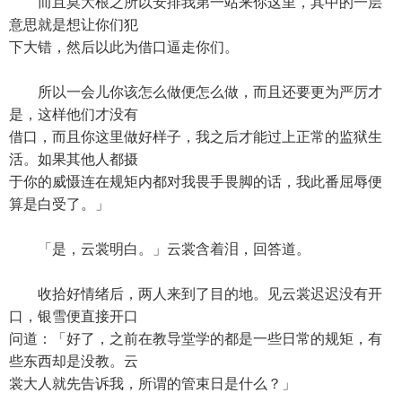
而且莫大根之所以安排我第一站来你这里，其中的一层
意思就是想让你们犯
下大错，然后以此为借口逼走你们。
所以一会儿你该怎么做便怎么做，而且还要更为严厉才
是，这样他们才没有
借口，而且你这里做好样子，我之后才能过上正常的监狱生
活。如果其他人都摄
于你的威慑连在规矩内都对我畏手畏脚的话，我此番屈辱便
算是白受了。」
「是，云裳明白。」云裳含着泪，回答道。
收拾好情绪后，两人来到了目的地。见云裳迟迟没有开
口，银雪便直接开口
问道：「好了，之前在教导堂学的都是一些日常的规矩，有
些东西却是没教。云
裳大人就先告诉我，所谓的管束日是什么？」