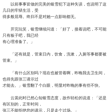
以前事事皆做的完美的银雪犯下这种失误，也说明了这
几日的牢狱生活，受
得多般屈辱。终归不是对她一点影响都无。
开完玩笑，银雪继续问道：「好了，接着说吧，不可能
只有板子吧，我已经
有心理准备了。」
「还有就是，管束日内，饮食，洗漱，入厕等事都要被
管束。」
「有什么区别吗？现在也被管着啊，昨晚我去卫生间，
也得先跟张三请示过
才能去。」银雪翻了个白眼，明显对昨晚的事有些不快。
云裳此时已然心知银雪态度，故作轻松的说道：「还是
有区别的，正常时间，
张三不能拒绝您的请示，只是走个过场。」