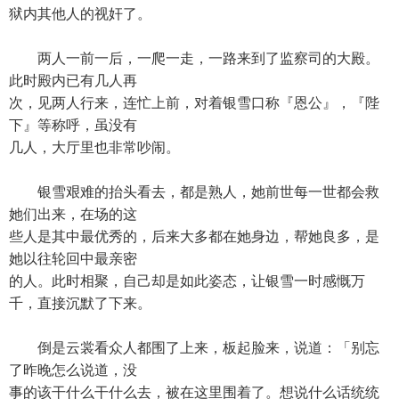
狱内其他人的视奸了。
两人一前一后，一爬一走，一路来到了监察司的大殿。
此时殿内已有几人再
次，见两人行来，连忙上前，对着银雪口称『恩公』，『陛
下』等称呼，虽没有
几人，大厅里也非常吵闹。
银雪艰难的抬头看去，都是熟人，她前世每一世都会救
她们出来，在场的这
些人是其中最优秀的，后来大多都在她身边，帮她良多，是
她以往轮回中最亲密
的人。此时相聚，自己却是如此姿态，让银雪一时感慨万
千，直接沉默了下来。
倒是云裳看众人都围了上来，板起脸来，说道：「别忘
了昨晚怎么说道，没
事的该干什么干什么去，被在这里围着了。想说什么话统统