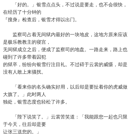
「好的。」银雪点点头，不过说是要走，也不会很快，
在经历了十分钟的
『搜身』检查后，银雪才得以出门。
监察司占着无间狱内最好的一块地皮，这地方原来应该
是极乐教教主的寝宫，
无间狱成立之后，便成了监察司的地盘。一路走来，路上也
碰到了许多带着囚犯
的狱卒，纷纷向银雪行注目礼。不过碍于云裳的威慑，却是
没有人敢上来骚扰。
「看来你的名头确实好用，以后却是要扯着你的虎威做
大旗了。」此时两人
独处，银雪态度也轻松了许多。
「陛下说笑了。」云裳苦笑道：「我能跟您一起也只限
于今天，往后却是要
让张三送您的。」