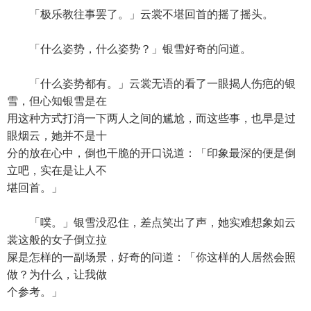
「极乐教往事罢了。」云裳不堪回首的摇了摇头。
「什么姿势，什么姿势？」银雪好奇的问道。
「什么姿势都有。」云裳无语的看了一眼揭人伤疤的银
雪，但心知银雪是在
用这种方式打消一下两人之间的尴尬，而这些事，也早是过
眼烟云，她并不是十
分的放在心中，倒也干脆的开口说道：「印象最深的便是倒
立吧，实在是让人不
堪回首。」
「噗。」银雪没忍住，差点笑出了声，她实难想象如云
裳这般的女子倒立拉
屎是怎样的一副场景，好奇的问道：「你这样的人居然会照
做？为什么，让我做
个参考。」