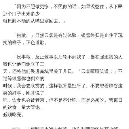
「因为不照做更惨，不照做的话，如果没憋住，从下民
那个口子出来多少，
就原封不动的从嘴里塞回去。」
「抱歉。」显然云裳是有过体验，银雪终归是止住了玩
笑的样子，正色道歉。
「没事哦，反正这事以后轮不到我了，当初强迫我的人
我也让他们倒立了三
天，还将他们丢进粪坑里关了几日。「云裳嘻嘻笑道：」不
过等银雪你也倒立的
时候，我会去欣赏的，这样就算是扯平了。不要想着辟谷这
类的好事，刚才说了
吧，饮食也会被管束，但不是不让吃，而是必须吃。管束日
的饮食，量大管饱，
必须吃完。
而且，工作时是不准大解的，所以我能管的只有小解，