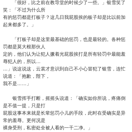
「很好，比之前在教导堂的时候少了一些。」银雪笑了
笑：「不过为什么所
有的惩罚都是打板子？这几日我屁股挨的板子却是比以前加
起来都多了。」
「打板子却是这里最基础的惩罚，也是最轻的。各种惩
罚都是莫大根那伙人
定的，他们认为让犯人撅着光屁股挨打是所有轻罚中最能羞
辱犯人的，所以…
…」说这说这，云裳才意识到自己不小心冒犯了银雪，连忙
说道：「抱歉，陛下，
我不是……」
银雪挥手打断，摇摇头说道：「确实如你所说，疼痛倒
是不值一提，只是打
屁股这事本来就是长辈惩罚小儿的手段，此时在受确实是异
常的羞辱。更何况是
裸身受刑，私密处全被人看的一干二净。」