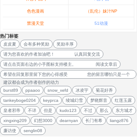
色色漫画
（乱伦）妹汁NP
禁漫天堂
51动漫
热门标签
皮皮夏
会有多种奖励
奖励丰厚
请为您喜欢的作者加油吧！ 认真回复交流
请点击页面右边的小手图标支持楼主。 阅读文章后
希望在回复那里留下您的心得感受 您的留言哪怕只是一个
建议都会成为作者创作的动力
burst89
ppaaoo
snow_xefd
冰凌宇
菊花好养
tankeyboge0204
keyprca
绫城幻雪
梦晓辉音
红莲玉露
皇者邪帝
不详
但是
kudo123
不过
那么
东方城才
xingxing209
幻想3000
dearnyan
长门有希
liangz876
廉访使
senglin08