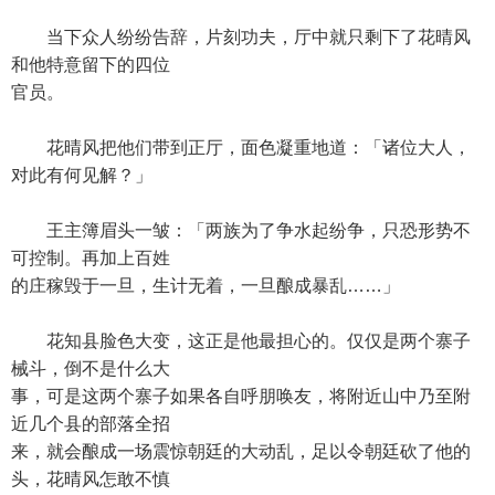
当下众人纷纷告辞，片刻功夫，厅中就只剩下了花晴风
和他特意留下的四位
官员。
花晴风把他们带到正厅，面色凝重地道：「诸位大人，
对此有何见解？」
王主簿眉头一皱：「两族为了争水起纷争，只恐形势不
可控制。再加上百姓
的庄稼毁于一旦，生计无着，一旦酿成暴乱……」
花知县脸色大变，这正是他最担心的。仅仅是两个寨子
械斗，倒不是什么大
事，可是这两个寨子如果各自呼朋唤友，将附近山中乃至附
近几个县的部落全招
来，就会酿成一场震惊朝廷的大动乱，足以令朝廷砍了他的
头，花晴风怎敢不慎