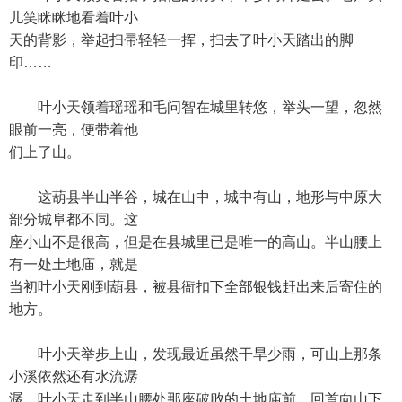
儿笑眯眯地看着叶小
天的背影，举起扫帚轻轻一挥，扫去了叶小天踏出的脚
印……
叶小天领着瑶瑶和毛问智在城里转悠，举头一望，忽然
眼前一亮，便带着他
们上了山。
这葫县半山半谷，城在山中，城中有山，地形与中原大
部分城阜都不同。这
座小山不是很高，但是在县城里已是唯一的高山。半山腰上
有一处土地庙，就是
当初叶小天刚到葫县，被县衙扣下全部银钱赶出来后寄住的
地方。
叶小天举步上山，发现最近虽然干旱少雨，可山上那条
小溪依然还有水流潺
潺。叶小天走到半山腰处那座破败的土地庙前，回首向山下