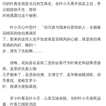
日的叶典史就是当日的艾典史。在叶小天离开葫县之后，李
云聪按捺不住，曾经
对他透露过这个秘密。
叶小天心中思忖：「但凡曾与我来往密切的人，全都被
花晴风和徐伯夷调开
了。新来的这些人也不知道谁是花晴风的心腹，谁是徐伯夷
安插的内奸。晚到一
步，便失了先机啊……」
傍晚，花知县在县衙二堂的会客厅为叶典史和赵驿丞接
风。县里的头面人物
几乎都来了，县丞徐伯夷、主簿王宁、县学教谕顾清歌、训
导黄炫、巡检官罗小
叶、税课大使陈慕燕。
罗小叶看见叶小天，心里五味杂陈。当时叶小天假死远
遁，叶香兰闻听消息