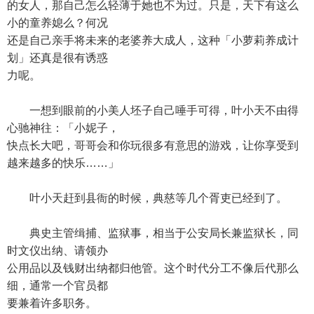
的女人，那自己怎么轻薄于她也不为过。只是，天下有这么
小的童养媳么？何况
还是自己亲手将未来的老婆养大成人，这种「小萝莉养成计
划」还真是很有诱惑
力呢。
一想到眼前的小美人坯子自己唾手可得，叶小天不由得
心驰神往：「小妮子，
快点长大吧，哥哥会和你玩很多有意思的游戏，让你享受到
越来越多的快乐……」
叶小天赶到县衙的时候，典慈等几个胥吏已经到了。
典史主管缉捕、监狱事，相当于公安局长兼监狱长，同
时文仪出纳、请领办
公用品以及钱财出纳都归他管。这个时代分工不像后代那么
细，通常一个官员都
要兼着许多职务。