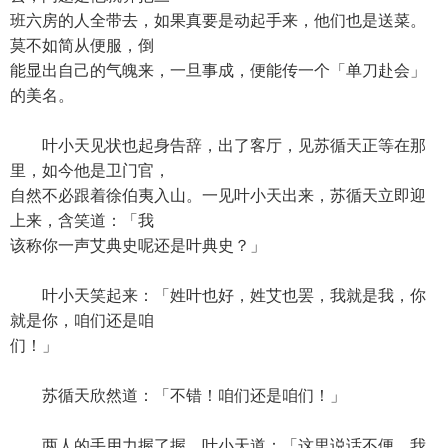
班六房的人全带去，如果真要是动起手来，他们也是送菜。
莫不如简从便服，倒
能显出自己的气魄来，一旦事成，便能传一个「单刀赴会」
的美名。
叶小天见状也起身告辞，出了客厅，见苏循天正等在那
里，如今他是卫门官，
自然不必跟着徐伯夷入山。一见叶小天出来，苏循天立即迎
上来，含笑道：「我
该称你一声艾典史呢还是叶典史？」
叶小天笑起来：「姓叶也好，姓艾也罢，我就是我，你
就是你，咱们还是咱
们！」
苏循天欣然道：「不错！咱们还是咱们！」
两人的手用力握了握，叶小天道：「这里说话不便，我