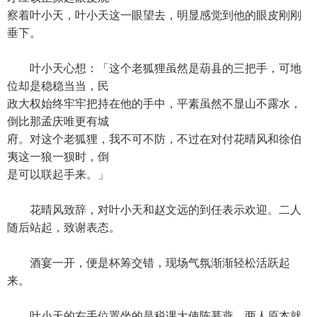
察着叶小天，叶小天这一眼望去，明显感觉到他的眼皮刚刚
垂下。
叶小天心想：「这个老狐狸虽然是葫县的三把手，可地
位却是稳稳当当，民
政大权始终牢牢把持在他的手中，平素虽然不显山不露水，
倒比那孟庆唯更有城
府。对这个老狐狸，我不可不防，不过在对付花晴风和徐伯
夷这一狼一狈时，倒
是可以联起手来。」
花晴风致辞，对叶小天和赵文远的到任表示欢迎。二人
随后站起，致谢表态。
酒宴一开，便是杯筹交错，现场气氛渐渐轻松活跃起
来。
叶小天的右手位置坐的是税课大使陈慕燕，两人原本就