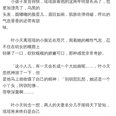
小孩子发育得快，瑶瑶跟着他的这两年明显长高了，也
更加漂亮了，乌黑的
头发，圆嘟嘟的脸蛋儿，眉目如画，肌肤吹弹得破，呼出的
气息香香的还带有甜
味。
叶小天离瑶瑶的小脸近在咫尺，闻着她的雌性气息，忍
不住在幼女的嘴唇上
轻啄了一口，软软糯糯的娇嫩可口，那种感觉非常奇妙。
「这小人儿，有一天会长成一个大姑娘呢……」叶小天
忽然神游了一下，但
是他马上就收慑了自己的精神：「别胡思乱想，她还是一个
小丫头，阿弥陀佛，
罪孽深重啊……」
叶小天转念一想，两人的夫妻名分几乎闹得天下皆知，
瑶瑶将来终归是自己