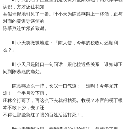
认识，方才还让花知
县假惺惺地引见了一番。叶小天为陈慕燕斟上一杯酒，正与
对面的黄训导谈笑的
陈慕燕连忙颔首致谢。
叶小天笑微微地道：「陈大使，今年的税收可还顺利
么？」
叶小天只是随口一句问话，跟他拉近些关系，谁知却正
问到陈慕燕的痛处。
陈慕燕眉头一拧，长叹一口气道：「难啊！今年尤其
难！一个半月没下雨，
庄稼全打蔫了，再这么下去就得枯死。收税？本官的税丁根
本不敢下乡，去了还
不得让那些急红了眼的百姓活活打死！」