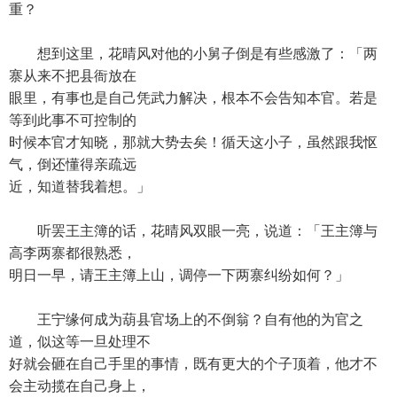
重？
想到这里，花晴风对他的小舅子倒是有些感激了：「两
寨从来不把县衙放在
眼里，有事也是自己凭武力解决，根本不会告知本官。若是
等到此事不可控制的
时候本官才知晓，那就大势去矣！循天这小子，虽然跟我怄
气，倒还懂得亲疏远
近，知道替我着想。」
听罢王主簿的话，花晴风双眼一亮，说道：「王主簿与
高李两寨都很熟悉，
明日一早，请王主簿上山，调停一下两寨纠纷如何？」
王宁缘何成为葫县官场上的不倒翁？自有他的为官之
道，似这等一旦处理不
好就会砸在自己手里的事情，既有更大的个子顶着，他才不
会主动揽在自己身上，