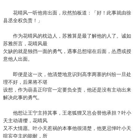
花晴风一听他肯出面，欣然拍板道：「好！此事就由徐
县丞全权负责！」
作为花晴风的枕边人，苏雅算是最了解他的人了。诚如
苏雅所言，花晴风最
欠缺的就是独挡一面的勇气，遇事总想缩在后面，怂恿或授
意他人出面。
即便是这一次，他清楚地意识到高李两寨的纠纷一旦处
理不好，后果将不堪
设想，作为葫县正印官一定要负全责，他还是没有主动出来
解决此事的勇气。
他想让王宁主持其事，王老狐狸又岂会替他承担？叶小
天主动请缨，花晴风
又不大情愿。叶小天惹祸的本事他很清楚，他更忌惮叶小天
喧宾夺主的能耐，所