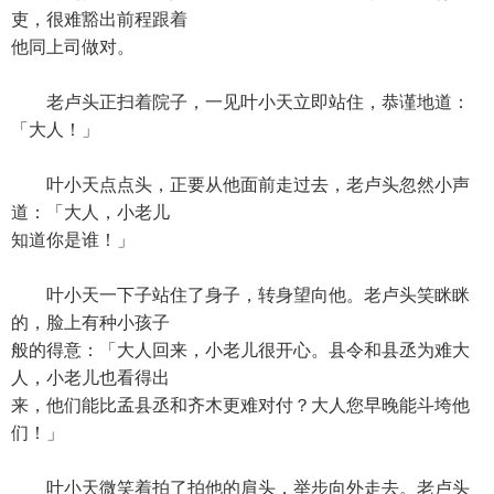
吏，很难豁出前程跟着
他同上司做对。
老卢头正扫着院子，一见叶小天立即站住，恭谨地道：
「大人！」
叶小天点点头，正要从他面前走过去，老卢头忽然小声
道：「大人，小老儿
知道你是谁！」
叶小天一下子站住了身子，转身望向他。老卢头笑眯眯
的，脸上有种小孩子
般的得意：「大人回来，小老儿很开心。县令和县丞为难大
人，小老儿也看得出
来，他们能比孟县丞和齐木更难对付？大人您早晚能斗垮他
们！」
叶小天微笑着拍了拍他的肩头，举步向外走去。老卢头