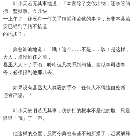
叶小天若无其事地道：「本官除了文仪出纳，还掌管缉
捕、监狱事。今儿快
一上午了，还没有一件关乎缉捕和监狱的事情，莫非本县治
安已经到了路不拾遗
的地步？」
典慈讪讪地道：「哦！这个……不是……咳！是这样，
大人，您没到任之前，
县丞大人下了手谕，吩咐但凡关系到缉捕、监狱等司法事
务，必须报到他那儿去。
如果没有县丞大人签署的手令，任何人不得擅自处断，
违者严惩。「
叶小天依旧若无其事，仿佛打的根本不是他的脸，只是
轻轻「哦」了一声。
他这样的态度，反而令典慈有些不知所措了，赶紧解释