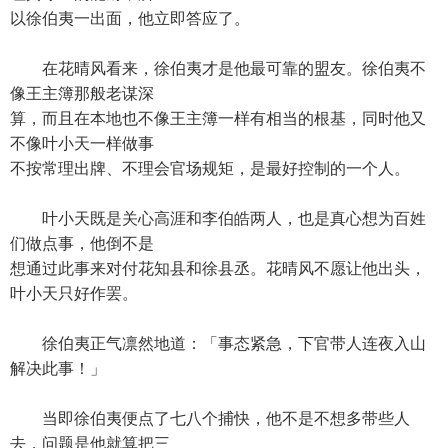
以徐伯夷一出面，他立即答应了。
在花晴风看来，徐伯夷才是他最可靠的盟友。徐伯夷不
像王主簿那般老谋深
算，而且在本地也不像王主簿一样有相当的根基，同时他又
不像叶小天一样做事
不按常理出牌、不理会官场规矩，是最好控制的一个人。
叶小天既是关心高涯和李伯皓两人，也是真心想为百姓
们做点事，他倒不是
想通过此事来对付花知县和徐县丞。花晴风不愿让他出头，
叶小天只好作罢。
徐伯夷正气凛然地道：「事态紧急，下官带人连夜入山
解决此事！」
当即徐伯夷便点了七八个捕快，他不是不想多带些人
去，问题是他就算把三