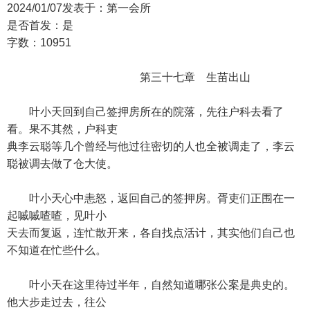
2024/01/07发表于：第一会所
是否首发：是
字数：10951
第三十七章 生苗出山
叶小天回到自己签押房所在的院落，先往户科去看了
看。果不其然，户科吏
典李云聪等几个曾经与他过往密切的人也全被调走了，李云
聪被调去做了仓大使。
叶小天心中恚怒，返回自己的签押房。胥吏们正围在一
起嘁嘁喳喳，见叶小
天去而复返，连忙散开来，各自找点活计，其实他们自己也
不知道在忙些什么。
叶小天在这里待过半年，自然知道哪张公案是典史的。
他大步走过去，往公