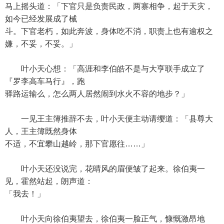
马上摇头道：「下官只是负责民政，两寨相争，起于天灾，
如今已经发展成了械
斗。下官老朽，如此奔波，身体吃不消，职责上也有逾权之
嫌，不妥，不妥。」
叶小天心想：「高涯和李伯皓不是与大亨联手成立了
『罗李高车马行』，跑
驿路运输么，怎么两人居然闹到水火不容的地步？」
一见王主簿推辞不去，叶小天便主动请缨道：「县尊大
人，王主簿既然身体
不适，不宜攀山越岭，那下官愿往……」
叶小天还没说完，花晴风的眉便皱了起来。徐伯夷一
见，霍然站起，朗声道：
「我去！」
叶小天向徐伯夷望去，徐伯夷一脸正气，慷慨激昂地