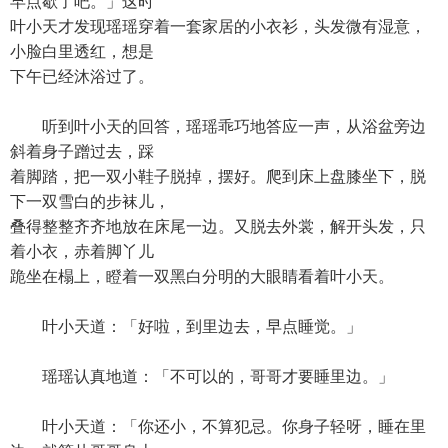
早点歇了吧。」这时
叶小天才发现瑶瑶穿着一套家居的小衣衫，头发微有湿意，
小脸白里透红，想是
下午已经沐浴过了。
听到叶小天的回答，瑶瑶乖巧地答应一声，从浴盆旁边
斜着身子蹭过去，踩
着脚踏，把一双小鞋子脱掉，摆好。爬到床上盘膝坐下，脱
下一双雪白的步袜儿，
叠得整整齐齐地放在床尾一边。又脱去外裳，解开头发，只
着小衣，赤着脚丫儿
跪坐在榻上，瞪着一双黑白分明的大眼睛看着叶小天。
叶小天道：「好啦，到里边去，早点睡觉。」
瑶瑶认真地道：「不可以的，哥哥才要睡里边。」
叶小天道：「你还小，不算犯忌。你身子轻呀，睡在里