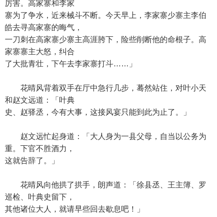
厉害。高家寨和李家
寨为了争水，近来械斗不断。今天早上，李家寨少寨主李伯
皓去寻高家寨的晦气，
一刀刺在高家寨少寨主高涯胯下，险些削断他的命根子。高
家寨寨主大怒，纠合
了大批青壮，下午去李家寨打斗……」
花晴风背着双手在厅中急行几步，蓦然站住，对叶小天
和赵文远道：「叶典
史、赵驿丞，今有大事，这接风宴只能到此为止了。」
赵文远忙起身道：「大人身为一县父母，自当以公务为
重。下官不胜酒力，
这就告辞了。」
花晴风向他拱了拱手，朗声道：「徐县丞、王主簿、罗
巡检、叶典史留下，
其他诸位大人，就请早些回去歇息吧！」