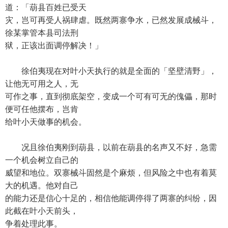
道：「葫县百姓已受天
灾，岂可再受人祸肆虐。既然两寨争水，已然发展成械斗，
徐某掌管本县司法刑
狱，正该出面调停解决！」
徐伯夷现在对叶小天执行的就是全面的「坚壁清野」，
让他无可用之人，无
可作之事，直到彻底架空，变成一个可有可无的傀儡，那时
便可任他摆布，岂肯
给叶小天做事的机会。
况且徐伯夷刚到葫县，以前在葫县的名声又不好，急需
一个机会树立自己的
威望和地位。双寨械斗固然是个麻烦，但风险之中也有着莫
大的机遇。他对自己
的能力还是信心十足的，相信他能调停得了两寨的纠纷，因
此截在叶小天前头，
争着处理此事。