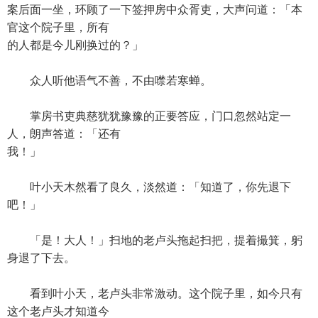
案后面一坐，环顾了一下签押房中众胥吏，大声问道：「本
官这个院子里，所有
的人都是今儿刚换过的？」
众人听他语气不善，不由噤若寒蝉。
掌房书吏典慈犹犹豫豫的正要答应，门口忽然站定一
人，朗声答道：「还有
我！」
叶小天木然看了良久，淡然道：「知道了，你先退下
吧！」
「是！大人！」扫地的老卢头拖起扫把，提着撮箕，躬
身退了下去。
看到叶小天，老卢头非常激动。这个院子里，如今只有
这个老卢头才知道今