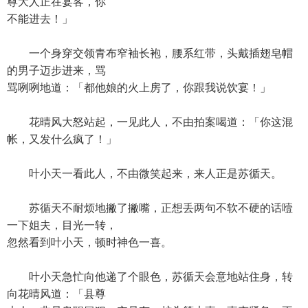
尊大人正在宴客，你
不能进去！」
一个身穿交领青布窄袖长袍，腰系红带，头戴插翅皂帽
的男子迈步进来，骂
骂咧咧地道：「都他娘的火上房了，你跟我说饮宴！」
花晴风大怒站起，一见此人，不由拍案喝道：「你这混
帐，又发什么疯了！」
叶小天一看此人，不由微笑起来，来人正是苏循天。
苏循天不耐烦地撇了撇嘴，正想丢两句不软不硬的话噎
一下姐夫，目光一转，
忽然看到叶小天，顿时神色一喜。
叶小天急忙向他递了个眼色，苏循天会意地站住身，转
向花晴风道：「县尊