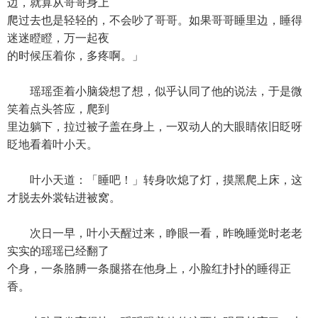
边，就算从哥哥身上
爬过去也是轻轻的，不会吵了哥哥。如果哥哥睡里边，睡得
迷迷瞪瞪，万一起夜
的时候压着你，多疼啊。」
瑶瑶歪着小脑袋想了想，似乎认同了他的说法，于是微
笑着点头答应，爬到
里边躺下，拉过被子盖在身上，一双动人的大眼睛依旧眨呀
眨地看着叶小天。
叶小天道：「睡吧！」转身吹熄了灯，摸黑爬上床，这
才脱去外裳钻进被窝。
次日一早，叶小天醒过来，睁眼一看，昨晚睡觉时老老
实实的瑶瑶已经翻了
个身，一条胳膊一条腿搭在他身上，小脸红扑扑的睡得正
香。