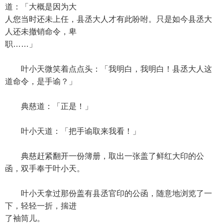
道：「大概是因为大
人您当时还未上任，县丞大人才有此吩咐。只是如今县丞大
人还未撤销命令，卑
职……」
叶小天微笑着点点头：「我明白，我明白！县丞大人这
道命令，是手谕？」
典慈道：「正是！」
叶小天道：「把手谕取来我看！」
典慈赶紧翻开一份簿册，取出一张盖了鲜红大印的公
函，双手奉于叶小天。
叶小天拿过那份盖有县丞官印的公函，随意地浏览了一
下，轻轻一折，揣进
了袖筒儿。