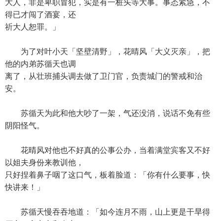
大人，非是卑职冒犯，实是有一桩头等大事。事态紧急，不
得已才闯了酒宴，还
祈大人恕罪。」
为了对叶小天「坚壁清野」，花晴风「大义灭亲」，把
他的内弟苏循天也调
离了，从壮班捕头调去做了卫门官，负责城门的警戒和治
安。
苏循天为此和他大吵了一架，气还没消，说话不免有些
阴阳怪气。
花晴风对他也不好真的公事公办，当着满堂宾客又不好
以姐夫身份来教训他，
只好捏着鼻子咽了这口气，板着脸道：「你有什么要事，快
快讲来！」
苏循天慢吞吞地道：「如今连月不雨，山上更是干旱得