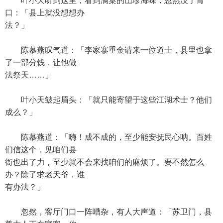
叶小天听到这里，看到满桌的山珍海味，忽然没了胃
口：「县上就没想想办
法？」
陈慕燕叹气道：「李家寨重金请来一位道士，县里也拿
了一部分钱，让他做
法祭天……」
叶小天皱起眉头：「就只能寄望于这些江湖术士？他们
成么？」
陈慕燕道：「嗨！成不成的，至少能安抚民心呐。百姓
们信这个，见咱们县
衙也出了力，至少就不会来找咱们的麻烦了。要不然怎么
办？除了求老天爷，谁
有办法？」
忽然，客厅门口一阵嘈杂，有人大声道：「苏卫门，县