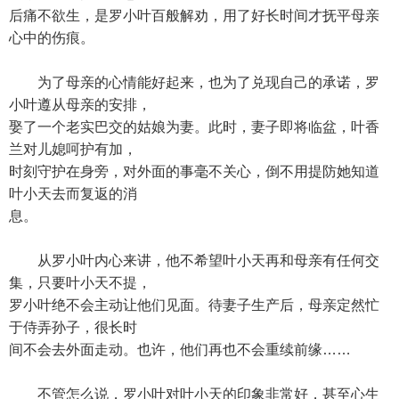
后痛不欲生，是罗小叶百般解劝，用了好长时间才抚平母亲
心中的伤痕。
为了母亲的心情能好起来，也为了兑现自己的承诺，罗
小叶遵从母亲的安排，
娶了一个老实巴交的姑娘为妻。此时，妻子即将临盆，叶香
兰对儿媳呵护有加，
时刻守护在身旁，对外面的事毫不关心，倒不用提防她知道
叶小天去而复返的消
息。
从罗小叶内心来讲，他不希望叶小天再和母亲有任何交
集，只要叶小天不提，
罗小叶绝不会主动让他们见面。待妻子生产后，母亲定然忙
于侍弄孙子，很长时
间不会去外面走动。也许，他们再也不会重续前缘……
不管怎么说，罗小叶对叶小天的印象非常好，甚至心生