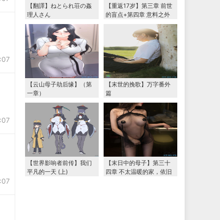
【翻譯】ねとられ荘の姦
【重返17岁】第三章 前世
理人さん
的盲点+第四章 意料之外
的相认+番外篇（本文为女
主第一视角，两万字更
新）
:07
【云山母子劫后缘】（第
【末世的挽歌】万字番外
一章）
篇
:07
【世界影响者前传】我们
【末日中的母子】第三十
平凡的一天 (上)
四章 不太温暖的家，依旧
:07
温暖的妈妈（下） 两万字
大更新