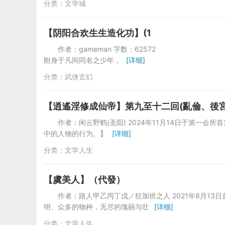
分类：
文学城
【阴阳合欢生生造化功】(1
作者：gameman 字数：6257
附身于凡间同名之少年，
[详细]
分类：
武侠玄幻
【逍遙淫修成仙帝】第九至十二回(亂倫、後宮
作者：闲云野鹤(圣阳) 2024年11月14日于第一
中的人物的行为。】
[详细]
分类：
文学人生
【虞美人】（代發）
作者：路人甲乙丙丁戊／狂加班之人 2021年8月1
明、众多的物种，无尽的瑰丽与壮
[详细]
分类：
文学人生