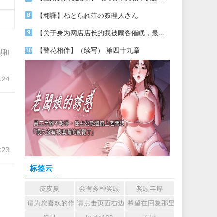
【翻譯】ねとられ荘の姦理人さん
【关于身为网店店长的我被顾客催眠，最终堕落为丝袜发情母狗这件事】（18～20）
【警花相伴】（续写） 第四十九章
烈和
:24
:23
标签云
皮皮夏
会有多种奖励
奖励丰厚
请为您喜欢的作者加油吧！ 认真回复交流
请点击页面右边的小手图标支持楼主。
希望在回复那里留下您的心