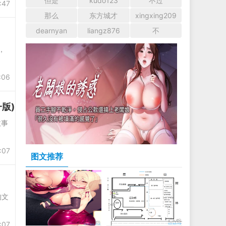
但是
kudo123
不过
:47
那么
东方城才
xingxing209
dearnyan
liangz876
不
，
:06
版)
故事
:07
图文推荐
的文
:07