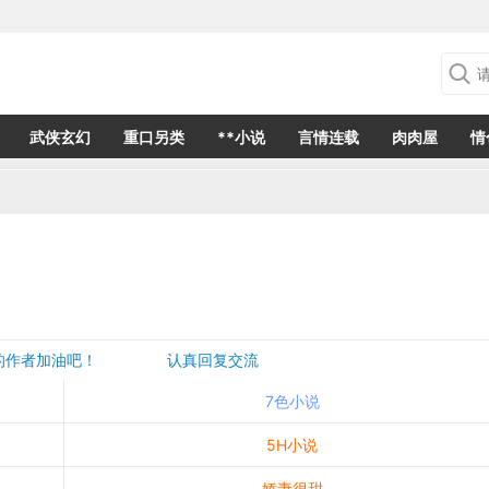
武侠玄幻
重口另类
**小说
言情连载
肉肉屋
情
欢的作者加油吧！ 认真回复交流
是一个建议都会成为作者创作的动力
7色小说
5H小说
娇妻很甜