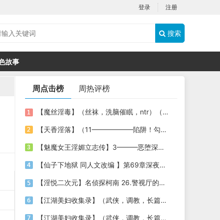
登录
注册
搜索
色故事
周点击榜
周热评榜
【魔丝淫毒】（丝袜，洗脑催眠，ntr）（24）（我不想）
【天香淫落】（11——————陷阱！勾结的警局调教（下））
【魅魔女王淫媚立志传】3———恶堕深渊的开端
【仙子下地狱 同人文改编 】第69章深夜窥淫戏 交心与交性(二)(纯爱+各种情趣玩法)
【淫悦二次元】名侦探柯南 26.警视厅的隐藏淫娃
【江湖美妇收集录】（武侠，调教，长篇）（6）（师娘篇）
【江湖美妇收集录】（武侠，调教，长篇）（13）（下山历练篇）