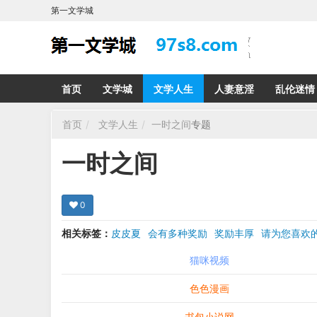
第一文学城
首页
文学城
文学人生
人妻意淫
乱伦迷情
首页
文学人生
一时之间
专题
一时之间
0
相关标签：
皮皮夏
会有多种奖励
奖励丰厚
请为您喜
希望在回复那里留下您的心得感受 您的留言哪怕只
猫咪视频
色色漫画
书包小说网