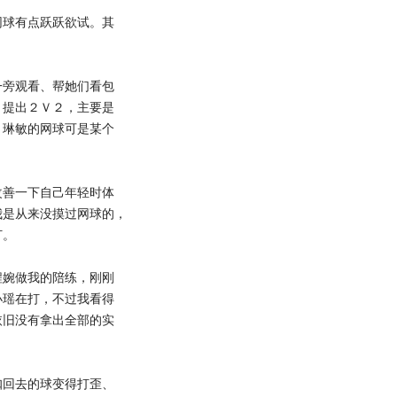
球有点跃跃欲试。其
旁观看、帮她们看包
，提出２Ｖ２，主要是
，琳敏的网球可是某个
善一下自己年轻时体
我是从来没摸过网球的，
打。
婉做我的陪练，刚刚
小瑶在打，不过我看得
依旧没有拿出全部的实
回去的球变得打歪、