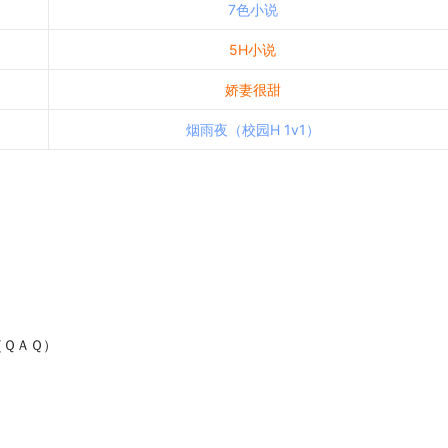
7色小说
5H小说
娇妻很甜
烟雨夜（校园H 1v1）
ＱＡＱ）