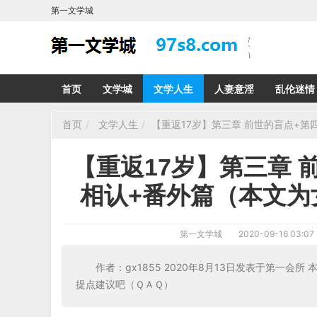
第一文学城
首页
文学城
文学人生
人妻意淫
乱伦迷情
首页
文学人生
【重返17岁】第三章 前世的盲点+
【重返17岁】第三章 
相认+番外篇（本文为
第一文学城
2020-09-16 03:07
作者：gx1855 2020年8月13日发表于第一
提点建议吧（ＱＡＱ）