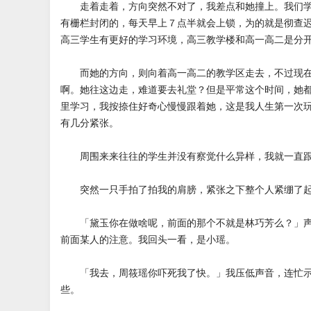
走着走着，方向突然不对了，我差点和她撞上。我们学
有栅栏封闭的，每天早上７点半就会上锁，为的就是彻查
高三学生有更好的学习环境，高三教学楼和高一高二是分
而她的方向，则向着高一高二的教学区走去，不过现在
啊。她往这边走，难道要去礼堂？但是平常这个时间，她
里学习，我按捺住好奇心慢慢跟着她，这是我人生第一次
有几分紧张。
周围来来往往的学生并没有察觉什么异样，我就一直跟
突然一只手拍了拍我的肩膀，紧张之下整个人紧绷了
「黛玉你在做啥呢，前面的那个不就是林巧芳么？」声
前面某人的注意。我回头一看，是小瑶。
「我去，周筱瑶你吓死我了快。」我压低声音，连忙示
些。