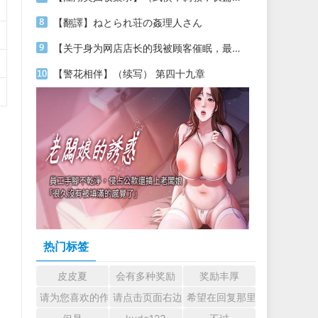
【翻譯】ねとられ荘の姦理人さん
【关于身为网店店长的我被顾客催眠，最终堕落为丝袜发情母狗这件事】（18～20）
【警花相伴】（续写） 第四十九章
热门标签
皮皮夏
会有多种奖励
奖励丰厚
请为您喜欢的作者加油吧！ 认真回复交流
请点击页面右边的小手图标支持楼主。
希望在回复那里留下您的心