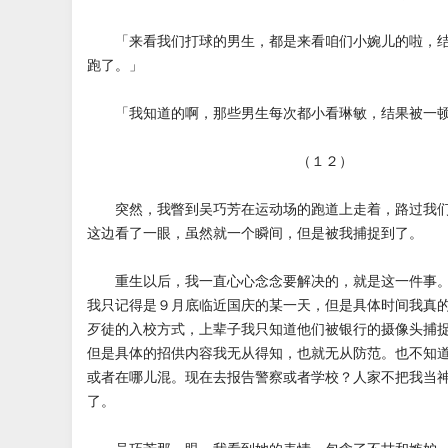
「来看我们打球的男生，都是来看咱们小婉儿的啦，结
跑了。」
「我知道的啊，那些男生每次都小看琳敏，结果被一顿
（１２）
突然，我瞥到吴巧芳在运动场的跑道上走着，路过我们
这边看了一眼，虽然就一个瞬间，但是被我捕捉到了。
重生以后，我一直心心念念要解决的，就是这一件事。
我只记得是９月底临近国庆的某一天，但是具体时间我真
歹徒的入校方式，上辈子我只知道他们被银行的摄像头捕
但是具体的招供内容我无从得知，也就无从防范。也不知
或者在哪儿混。现在去报告警察或者学校？人家不把我当
了。