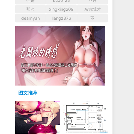
但是
kudo123
不过
那么
xingxing209
东方城才
dearnyan
liangz876
不
图文推荐