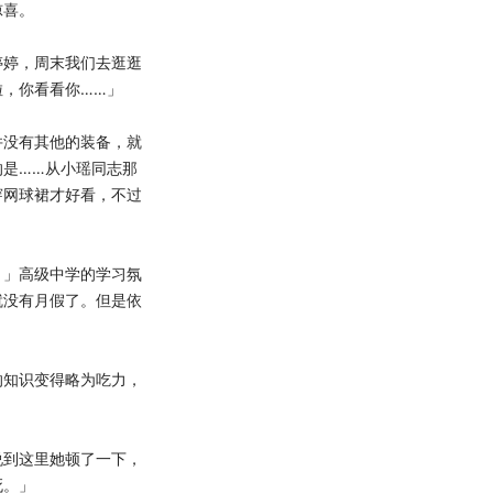
惊喜。
婷，周末我们去逛逛
，你看看你……」
没有其他的装备，就
的是……从小瑶同志那
穿网球裙才好看，不过
」高级中学的学习氛
就没有月假了。但是依
知识变得略为吃力，
到这里她顿了一下，
死。」