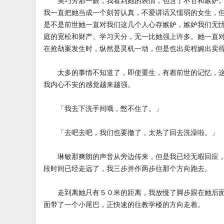
吴巧芳那一眼，我看到她的表情，包含了不甘和嫉妒。
我一直把她当成一个刻苦认真，不爱讲话又懦弱的女生，
是不是前世她一直对我们这几个人心存嫉妒，嫉妒我们无
庭的宽松和财产、学习天分，无一比她强上许多。她一直
在抢劫案发生时，纵然是灵机一动，但是也出卖程婉出卖
太多的事情不知道了，即使重生，有着前世的记忆，这
我内心不安的感觉越来越强。
「我去下洗手间哦，憋不住了。」
「去吧去吧，我们也要撤了，太热了回去洗澡啦。」
琳敏那爽朗的声音从旁边传来，但是我已经无暇回应，
段时间已经走远了，我三步并作两步往那个方向跑去。
走到离她只有５０米的距离，我放慢了脚步跟在她后面
面带了一个小尾巴，正快速的往教学楼的方向走着。