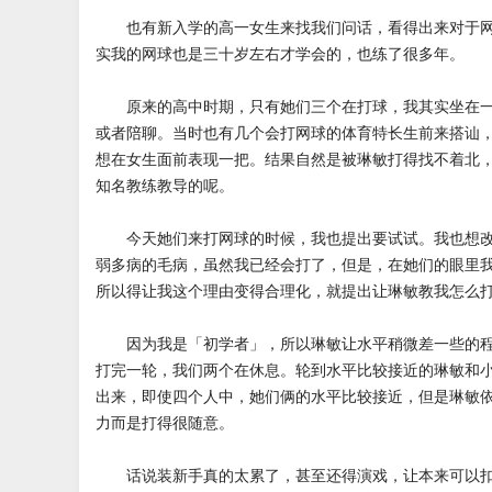
也有新入学的高一女生来找我们问话，看得出来对于网
实我的网球也是三十岁左右才学会的，也练了很多年。
原来的高中时期，只有她们三个在打球，我其实坐在一
或者陪聊。当时也有几个会打网球的体育特长生前来搭讪
想在女生面前表现一把。结果自然是被琳敏打得找不着北
知名教练教导的呢。
今天她们来打网球的时候，我也提出要试试。我也想改
弱多病的毛病，虽然我已经会打了，但是，在她们的眼里
所以得让我这个理由变得合理化，就提出让琳敏教我怎么
因为我是「初学者」，所以琳敏让水平稍微差一些的程
打完一轮，我们两个在休息。轮到水平比较接近的琳敏和
出来，即使四个人中，她们俩的水平比较接近，但是琳敏
力而是打得很随意。
话说装新手真的太累了，甚至还得演戏，让本来可以扣