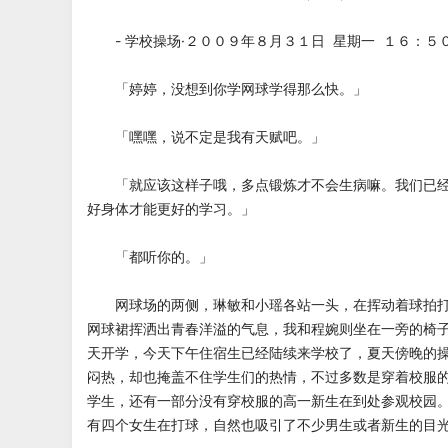
- 学校操场·２００９年８月３１日 星期一 １６：５０
「婷婷，没想到你学网球学得那么快。」
「嘿嘿，说不定是我有天赋吧。」
「就应该这样子哦，多点锻炼才不会生病嘛。我们已经
好身体才能更好的学习。」
「都听你的。」
网球场的两侧，琳敏和小瑶各站一头，在挥动着球拍打
网球裙挥洒出青春洋溢的气息，我和程婉则坐在一旁的椅
天开学，今天下午住宿生已经陆续来学校了，夏天傍晚的
闷热，却也掩盖不住学生们的热情，不过多数是穿着校服
学生，还有一部分没有穿校服的高一新生在到处参观校园
有四个女生在打球，自然也吸引了不少男生或者新生的目