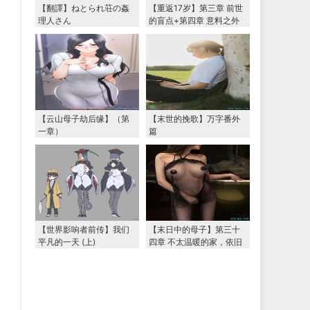
【翻譯】ねとられ荘の姦
【重返17岁】第三章 前世
理人さん
的盲点+第四章 意料之外
的相认+番外篇（本文为女
主第一视角，两万字更
新）
【云山母子劫后缘】（第
【末世的挽歌】万字番外
一章）
篇
【世界影响者前传】我们
【末日中的母子】第三十
平凡的一天 (上)
四章 不太温暖的家，依旧
温暖的妈妈（下） 两万字
大更新