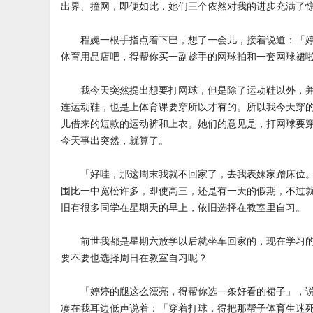
出界、撞网，即便如此，她们三个依然对我的进步充满了
程婉一根手指点着下巴，想了一会儿，接着说道：「婷
体育用品店吧，得帮你买一副趁手的网球拍和一套网球裙啦
我今天突然提出想要打网球，但是除了运动鞋以外，并
连运动鞋，也是上体育课要穿所以才有的。所以我今天穿
儿借来的短款的运动裤和上衣。她们的意见是，打网球要
今天事出突然，就算了。
「好哇，那这周末我就不回家了，去我表妹家蹭床位。
围比一中宽松许多，即使高三，还是有一天的假期，不过
旧有很多同学在星期天的早上，依旧选择在教室里自习。
前世我都是星期六放学以后就坐车回家的，现在学习的
要不要也选择周日在教室自习呢？
「婷婷的腿这么漂亮，得帮你选一条好看的裙子」，说
凑在我耳边低声说着：「穿着打球，得把那帮子体育生迷