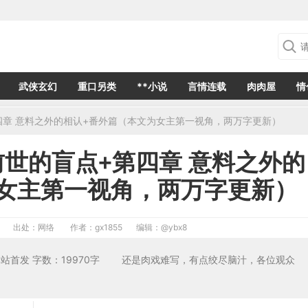
武侠玄幻
重口另类
**小说
言情连载
肉肉屋
情
第四章 意料之外的相认+番外篇（本文为女主第一视角，两万字更新）
前世的盲点+第四章 意料之外的
女主第一视角，两万字更新）
出处：网络
作者：gx1855
编辑：
@ybx8
会所 本站首发 字数：19970字 还是肉戏难写，有点绞尽脑汁，各位观众