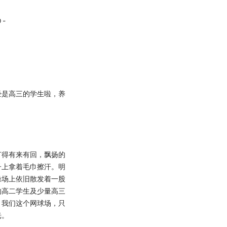
-
是高三的学生啦，养
得有来有回，飘扬的
子上拿着毛巾擦汗。明
操场上依旧散发着一股
的高二学生及少量高三
。我们这个网球场，只
光。