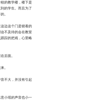
校的教学楼，楼下是
迟到的学生。而且为了
开的。
这边这个门是锁着的
都迫不及待的会在教室
玩跟踪的把戏，心里略
在后面。
起来。
音不大，并没有引起
意小瑶的声音也小一