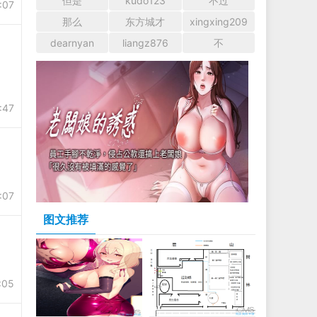
但是
kudo123
不过
:07
那么
东方城才
xingxing209
dearnyan
liangz876
不
:47
:07
图文推荐
:05