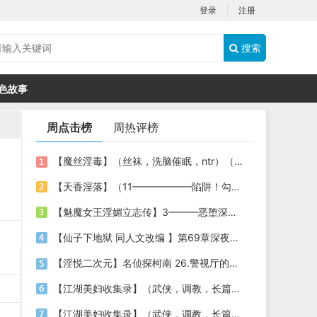
登录
注册
搜索
色故事
周点击榜
周热评榜
【魔丝淫毒】（丝袜，洗脑催眠，ntr）（24）（我不想）
【天香淫落】（11——————陷阱！勾结的警局调教（下））
【魅魔女王淫媚立志传】3———恶堕深渊的开端
【仙子下地狱 同人文改编 】第69章深夜窥淫戏 交心与交性(二)(纯爱+各种情趣玩法)
【淫悦二次元】名侦探柯南 26.警视厅的隐藏淫娃
【江湖美妇收集录】（武侠，调教，长篇）（6）（师娘篇）
【江湖美妇收集录】（武侠，调教，长篇）（13）（下山历练篇）