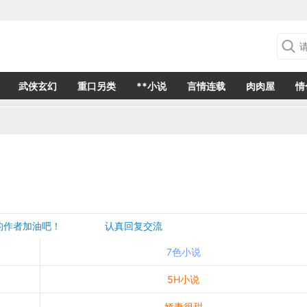
武侠玄幻
重口另类
**小说
言情连载
肉肉屋
情
欢的作者加油吧！ 认真回复交流
是一个建议都会成为作者创作的动力
7色小说
5H小说
娇妻很甜