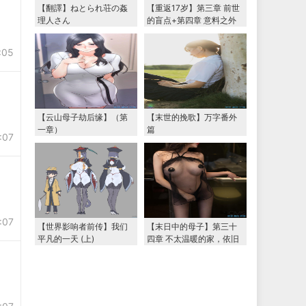
【翻譯】ねとられ荘の姦
【重返17岁】第三章 前世
理人さん
的盲点+第四章 意料之外
的相认+番外篇（本文为女
主第一视角，两万字更
:05
新）
【云山母子劫后缘】（第
【末世的挽歌】万字番外
一章）
篇
:07
:07
【世界影响者前传】我们
【末日中的母子】第三十
平凡的一天 (上)
四章 不太温暖的家，依旧
温暖的妈妈（下） 两万字
大更新