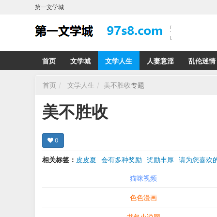
第一文学城
首页
文学城
文学人生
人妻意淫
乱伦迷情
首页
文学人生
美不胜收
专题
美不胜收
0
相关标签：
皮皮夏
会有多种奖励
奖励丰厚
请为您喜
希望在回复那里留下您的心得感受 您的留言哪怕只
猫咪视频
色色漫画
书包小说网