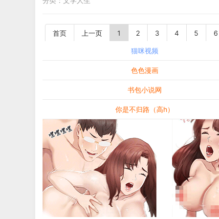
分类：
文学人生
首页
上一页
1
2
3
4
5
6
猫咪视频
色色漫画
书包小说网
你是不归路（高h）