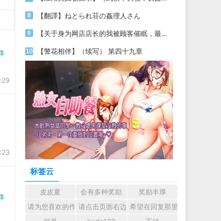
【翻譯】ねとられ荘の姦理人さん
【关于身为网店店长的我被顾客催眠，最终堕落为丝袜发情母狗这件事】（18～20）
【警花相伴】（续写） 第四十九章
详
:29
:23
标签云
皮皮夏
会有多种奖励
奖励丰厚
详
请为您喜欢的作者加油吧！ 认真回复交流
请点击页面右边的小手图标支持楼主。
希望在回复那里留下您的心