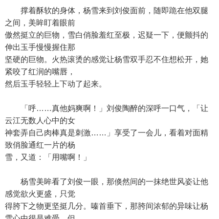
撑着酥软的身体，杨雪来到刘俊面前，随即跪在他双腿
之间，美眸盯着眼前
傲然挺立的巨物，雪白俏脸羞红至极，迟疑一下，便颤抖的
伸出玉手慢慢握住那
坚硬的巨物。火热滚烫的感觉让杨雪双手忍不住想松开，她
紧咬了红润的嘴唇，
然后玉手轻轻上下动了起来。
「呼……真他妈爽啊！」刘俊陶醉的深呼一口气，「让
云江无数人心中的女
神套弄自己肉棒真是刺激……」享受了一会儿，看着对面精
致俏脸通红一片的杨
雪，又道：「用嘴啊！」
杨雪美眸看了刘俊一眼，那倏然间的一抹绝世风姿让他
感觉欲火更盛，只觉
得胯下之物更坚挺几分。嗪首垂下，那胯间浓郁的异味让杨
雪心中很是难受，但