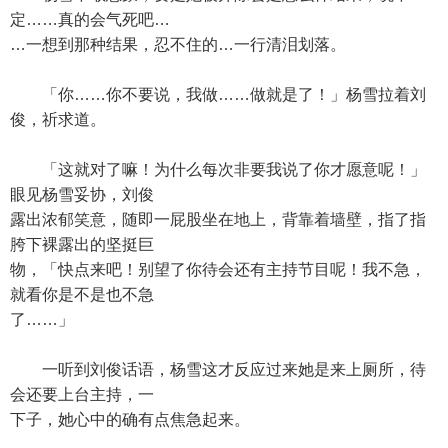
定……真的会气死吧…
…一想到那种结果，忍不住的…一行清泪划落。
「你……你不要说，我做……做就是了！」杨雪拉着刘
俊，祈求道。
「这就对了嘛！为什么每次非要我说了你才愿意呢！」
眼见杨雪妥协，刘俊
露出浓郁笑意，随即一屁股坐在地上，背靠着墙壁，指了指
胯下裸露出的坚挺巨
物，「快点来吧！别望了你待会还有主持节目呢！我不急，
就看你是不是也不急
了……」
一听到刘俊话语，杨雪这才反应过来她是来上厕所，待
会还要上台主持，一
下子，她心中的确有点焦急起来。