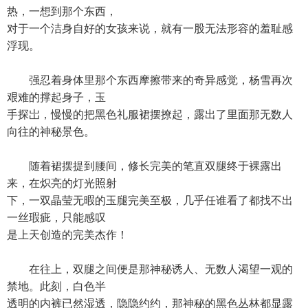
热，一想到那个东西，
对于一个洁身自好的女孩来说，就有一股无法形容的羞耻感
浮现。
强忍着身体里那个东西摩擦带来的奇异感觉，杨雪再次
艰难的撑起身子，玉
手探岀，慢慢的把黑色礼服裙摆撩起，露出了里面那无数人
向往的神秘景色。
随着裙摆提到腰间，修长完美的笔直双腿终于裸露出
来，在炽亮的灯光照射
下，一双晶莹无暇的玉腿完美至极，几乎任谁看了都找不出
一丝瑕疵，只能感叹
是上天创造的完美杰作！
在往上，双腿之间便是那神秘诱人、无数人渴望一观的
禁地。此刻，白色半
透明的内裤已然湿透，隐隐约约，那神秘的黑色丛林都显露