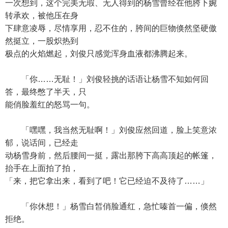
一次想到，这个完美无瑕、无人得到的杨雪曾经在他胯下婉
转承欢，被他压在身
下肆意凌辱，尽情享用，忍不住的，胯间的巨物倏然坚硬傲
然挺立，一股炽热到
极点的火焰燃起，刘俊只感觉浑身血液都沸腾起来。
「你……无耻！」刘俊轻挑的话语让杨雪不知如何回
答，最终憋了半天，只
能俏脸羞红的怒骂一句。
「嘿嘿，我当然无耻啊！」刘俊应然回道，脸上笑意浓
郁，说话间，已经走
动杨雪身前，然后腰间一挺，露出那胯下高高顶起的帐篷，
抬手在上面拍了拍，
「来，把它拿出来，看到了吧！它已经迫不及待了……」
「你休想！」杨雪白皙俏脸通红，急忙嗪首一偏，倏然
拒绝。