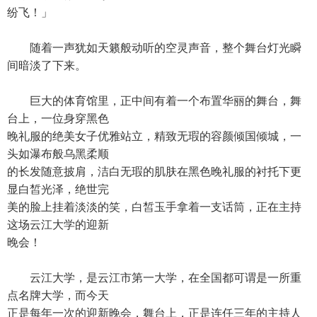
纷飞！」
随着一声犹如天籁般动听的空灵声音，整个舞台灯光瞬
间暗淡了下来。
巨大的体育馆里，正中间有着一个布置华丽的舞台，舞
台上，一位身穿黑色
晚礼服的绝美女子优雅站立，精致无瑕的容颜倾国倾城，一
头如瀑布般乌黑柔顺
的长发随意披肩，洁白无瑕的肌肤在黑色晚礼服的衬托下更
显白皙光泽，绝世完
美的脸上挂着淡淡的笑，白皙玉手拿着一支话筒，正在主持
这场云江大学的迎新
晚会！
云江大学，是云江市第一大学，在全国都可谓是一所重
点名牌大学，而今天
正是每年一次的迎新晚会，舞台上，正是连任三年的主持人