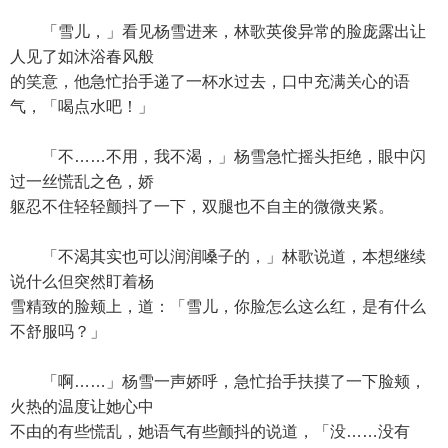
「雪儿，」看见杨雪进来，林歌英俊异常的脸庞露出让
人见了如沐浴春风般
的笑意，他急忙抬手递了一杯水过去，口中充满关心的语
气，「喝点水吧！」
「不……不用，我不渴，」杨雪急忙摇头拒绝，眼中闪
过一丝慌乱之色，娇
躯忍不住轻轻颤抖了一下，双腿也不自主的微微夹紧。
「不渴其实也可以润润嗓子的，」林歌说道，本想继续
说什么但突然盯着杨
雪精致的脸颊上，道：「雪儿，你脸怎么这么红，是有什么
不舒服吗？」
「啊……」杨雪一声娇呼，急忙抬手扶摸了一下脸颊，
火热的温度让她心中
不由的有些慌乱，她语气有些颤抖的说道，「没……没有