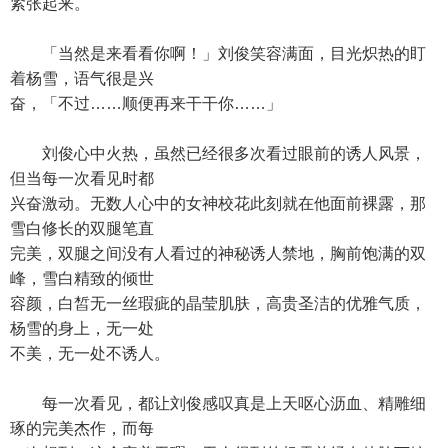
紧张起来。
「当然是来看看你啊！」刘俊笑容满面，目光炽热的盯
着杨雪，语气很是兴
奋，「不过……顺便再来干干你……」
刘俊心中火热，虽然已经很多次看过眼前的诱人风景，
但当每一次看见时都
兴奋激动。无数人心中的女神校花此刻就在他面前裸露，那
雪白修长的双腿笔直
完美，双腿之间没有人看过的神秘诱人禁地，胸前饱满的双
峰，雪白精致的倾世
容颜，白皙无一丝瑕疵的晶莹肌肤，高贵圣洁的优雅气质，
杨雪的身上，无一处
不美，无一处不诱人。
每一次看见，都让刘俊感叹真是上天呕心沥血、精雕细
琢的完美杰作，而每