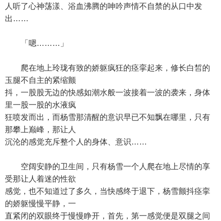
人听了心神荡漾、浴血沸腾的呻吟声情不自禁的从口中发
出……
「嗯………」
爬在地上玲珑有致的娇躯疯狂的痉挛起来，修长白皙的
玉腿不自主的紧缩颤
抖，一股股无边的快感如潮水般一波接着一波的袭来，身体
里一股一股的水液疯
狂喷发而出，而杨雪那清醒的意识早已不知飘在哪里，只有
那攀上巅峰，那让人
沉沦的感觉充斥整个人的身体、意识……
空阔安静的卫生间，只有杨雪一个人爬在地上尽情的享
受那让人着迷的性欲
感觉，也不知道过了多久，当快感终于退下，杨雪颤抖痉挛
的娇躯慢慢平静，一
直紧闭的双眼终于慢慢睁开，首先，第一感觉便是双腿之间