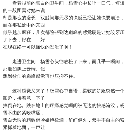
看着眼前的雪白的卫生间，杨雪心中长呼一口气，短短
的一段距离对她来说
却是那么的漫长，双腿间那无尽的快感已经让她快要崩溃，
而在那私处中的东西
似乎越加疯狂，几次都险些到达巅峰的感觉硬是让她咬牙压
了下去，好在……好
在现在终于可以痛快的发泄了啊！
走进卫生间，杨雪心头彻底松了下来，而几乎一瞬间，
那股如飘上云端、似
飘飘欲仙的巅峰感觉再也压抑不住。
这种感觉又来了！杨雪心中自语，柔软的娇躯突然一个
踉跄，接着竟一下子
摔倒在地。跌在地上的疼痛感觉瞬间被无边的快感淹没，杨
雪不由的紧咬嘴唇，
雪白无瑕的精致俏脸娇艳欲滴，鲜红似火，双手不自主的紧
紧抓着地面，一声让