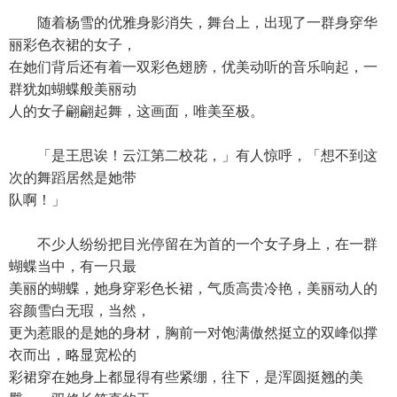
随着杨雪的优雅身影消失，舞台上，出现了一群身穿华
丽彩色衣裙的女子，
在她们背后还有着一双彩色翅膀，优美动听的音乐响起，一
群犹如蝴蝶般美丽动
人的女子翩翩起舞，这画面，唯美至极。
「是王思诶！云江第二校花，」有人惊呼，「想不到这
次的舞蹈居然是她带
队啊！」
不少人纷纷把目光停留在为首的一个女子身上，在一群
蝴蝶当中，有一只最
美丽的蝴蝶，她身穿彩色长裙，气质高贵冷艳，美丽动人的
容颜雪白无瑕，当然，
更为惹眼的是她的身材，胸前一对饱满傲然挺立的双峰似撑
衣而出，略显宽松的
彩裙穿在她身上都显得有些紧绷，往下，是浑圆挺翘的美