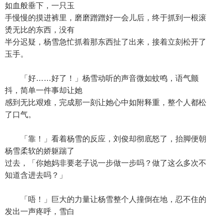
如血般垂下，一只玉
手慢慢的摸进裤里，磨磨蹭蹭好一会儿后，终于抓到一根滚
烫无比的东西，没有
半分迟疑，杨雪急忙抓着那东西扯了出来，接着立刻松开了
玉手。
「好……好了！」杨雪动听的声音微如蚊鸣，语气颤
抖，简单一件事却让她
感到无比艰难，完成那一刻让她心中如附释重，整个人都松
了口气。
「靠！」看着杨雪的反应，刘俊却彻底怒了，抬脚便朝
杨雪柔软的娇躯踹了
过去，「你她妈非要老子说一步做一步吗？做了这么多次不
知道含进去吗？」
「唔！」巨大的力量让杨雪整个人撞倒在地，忍不住的
发出一声疼呼，雪白