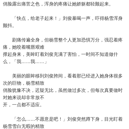
俏脸露出痛苦之色，浑身的疼痛让她娇躯都轻颤起来。
「快点，给老子起来！」刘俊暴喝一声，吓得杨雪浑身
颤抖。
剧痛传遍全身，但杨雪整个人更加恐惧万分，强忍着疼
痛，她咬着嘴唇艰难
撑起身来，美眸盯着刘俊充满了害怕，一时间不知道做什
么，「我……我……」
美丽的眼眸移到刘俊胯间，看着那已经进入她身体很多
次的巨物，杨雪精致
俏脸犹豫不决，迟疑无比，虽然做过多次，但每次真要做时
对她来说却非常放不
开，一点都不适应。
「怎么……不愿意是吧！」刘俊突然蹲下身，目光盯着
杨雪雪白无暇的精致