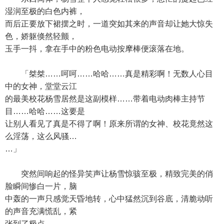
湿润至极的白色内裤，
而后正要放下裙摆之时，一道突如其来的声音却让她大惊失
色，娇躯倏然轻颤，
玉手一抖，拿在手中的粉色电动按摩棒便滚落在地。
「桀桀……呵呵……哈哈……真是精彩啊！无数人心目
中的女神，堂堂云江
的最美校花杨雪居然是这副模样……带着电动肉棒主持节
目……哈哈……这要是
让别人看见了真是不得了啊！原来所谓的女神、校花竟然这
么淫荡，这么风骚…
…」
突然间响起的怪异笑声让杨雪惊骇至极，精致完美的俏
脸瞬间惨白一片，脑
中轰的一声只感觉天昏地转，心中猛然沉到谷底，清脆动听
的声音充满慌乱，紧
张到了极点。