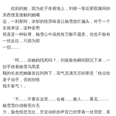
此刻的她，因为处于坐着地上，刘俊一靠近那双腿间的
东西便直接触到她嘴
边，一刹那间，浓郁的怪异味道让杨雪急忙偏头，对于一个
女孩来说，这种姿势
简直是一种耻辱，杨雪心中虽然有万般不愿意，但也不敢有
一丝反抗，只因为那
一切……
「呵……你她妈找死吗？」刘俊脸色瞬间阴沉下来，一
抬手抓着杨雪乌黑柔
顺的长发把她嗪首拉到胯下，语气充满无尽的寒意「快点给
老子动手，否则别怪
我不客气！」
「不……不要在这里……会被……被人……看见……」
杨雪雪白俏脸苍白无
力，脸色惶恐无比，空灵动听的声音已经带着一丝哭腔，美