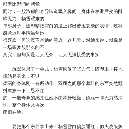
那无比湿润的感觉，
同时，一股浓郁的奇异味道飘入鼻间，身体在发泄后变的酥
软无力，杨雪艰难的
撑起身子，随即精致雪白的脸上露出苦涩复杂的表情，这种
感觉这种事情虽然她
很喜欢，但这真不是她的意愿，这几天，对她来说，就像是
一场噩梦般那么的不
真实，但却又是让人无奈，让人无法接受的事实！
沉默休息了一会儿，杨雪恢复了些力气，随即玉手撑地
想站起身来，不过，
柔弱的身体刚一有所动作，双腿之间那个羞耻的东西突然颤
抖摩擦一下，忍不住
的，一股奇异的感觉让她不由浑身轻颤，娇躯一阵无力感涌
现，整个身体又再次
爬倒在地。
要把那个东西拿出来！杨雪雪白俏脸通红，似火烧般炽