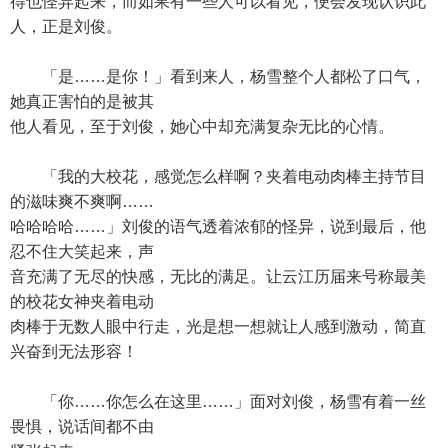
得也怪异起来，而如果有一些人可以看见，便会发现认识此
人，正是刘俊。
「是……是你！」看到来人，杨雪整个人都松了口气，
她真正害怕的是被其
他人看见，至于刘俊，她心中却充满复杂无比的心情。
「我的大校花，感觉怎么样啊？夹着电动肉棒主持节目
的滋味爽不爽啊……
哈哈哈哈……」刘俊的语气透着浓郁的怪异，说到最后，他
忍不住大笑起来，声
音充满了无尽的快感，无比的满足。让云江历届来号称最美
的校花女神夹着电动
肉棒于无数人眼中行走，光是想一想就让人感到激动，简直
兴奋到无法形容！
「你……你怎么在这里……」面对刘俊，杨雪有着一丝
畏惧，说话间都不由