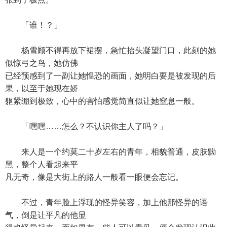
「谁！？」
杨雪顾不得再放下裙摆，急忙抬头凝望门口，此刻的她
似惊弓之鸟，她仿佛
已经预感到了一副让她惶恐的画面，她明白要是被发现的后
果，以至于她现在娇
躯紧绷到极致，心中的害怕感觉简直似让她窒息一般。
「嘿嘿……怎么？不认识你主人了吗？」
来人是一个约莫二十岁左右的青年，相貌普通，皮肤黝
黑，整个人看起来平
凡无奇，像是大街上的路人一般看一眼便会忘记。
不过，青年脸上浮现的怪异笑容，加上他那怪异的语
气，倒是让平凡的他显