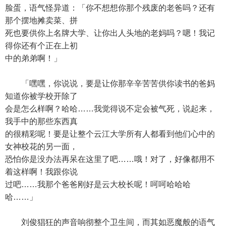
脸蛋，语气怪异道：「你不想想你那个残废的老爸吗？还有
那个摆地摊卖菜、拼
死也要供你上名牌大学、让你出人头地的老妈吗？嗯！我记
得你还有个正在上初
中的弟弟啊！」
「嘿嘿，你说说，要是让你那辛辛苦苦供你读书的爸妈
知道你被学校开除了
会是怎么样啊？哈哈……我觉得说不定会被气死，说起来，
我手中的那些东西真
的很精彩呢！要是让整个云江大学所有人都看到他们心中的
女神校花的另一面，
恐怕你是没办法再呆在这里了吧……哦！对了，好像都用不
着这样啊！我跟你说
过吧……我那个爸爸刚好是云大校长呢！呵呵哈哈哈
哈……」
刘俊猖狂的声音响彻整个卫生间，而其如恶魔般的语气