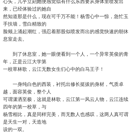
心头，几乎立刻她便感觉似有什么东西要从身体里喷发出
来，已经体验过的她自
然知道那是什么，现在可千万不能！杨雪心中一惊，急忙玉
手扶墙，雪白精致的
脸颊上涌起潮红，强忍着那股似喷发而出的感觉快速的朝休
息室走去。
到了休息室，她一眼便看到一个人，一个异常英俊的青
年，正是云江大学第
一校草林歌，云江无数女生们心中的白马王子！
一身纯白色的西装，衬托出修长挺拔的身材，气质卓
越，面容英俊，整个人
可谓潇洒至极，这就是林歌，云江第一风云人物，云江连续
四年的第一校草，与
杨雪相比，真是同样完美，而无数人也感叹，这两人真可谓
是天生一对，天造地
设的一双。