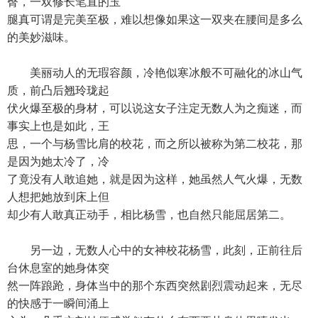
臀，一双修长笔直的玉
腿真可谓是完美至极，难以想像如果这一双夹在腰间是多么
的美妙滋味。
美丽动人的无瑕容颜，冷艳似寒冰般不可融化的冰山气
质，前凸后翘玲珑起
伏火爆至极的身材，可以说这女子注定无数人为之痴迷，而
事实上也是如此，王
思，一个与杨雪比肩的校花，而之所以被称为第二校花，那
是因为她太冷了，冷
了竟没有人敢追她，就是因为这样，她虽然人气火爆，无数
人想把她放到床上但
却少有人敢真正动手，相比杨雪，也自然只能屈居第二。
另一边，无数人心中的女神校花杨雪，此刻，正前往后
台休息室的她身体突
然一阵踉跄，身体当中的那个东西突然剧烈震动起来，无尽
的快感于一瞬间涌上