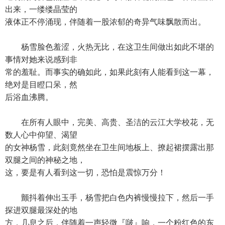
出来，一缕缕晶莹的
液体正不停涌现，伴随着一股浓郁的奇异气味飘散而出。
杨雪脸色羞涩，火热无比，在这卫生间做出如此不堪的
事情对她来说感到非
常的羞耻。而事实的确如此，如果此刻有人能看到这一幕，
绝对是目瞪口呆，然
后浴血沸腾。
在所有人眼中，完美、高贵、圣洁的云江大学校花，无
数人心中仰望、渴望
的女神杨雪，此刻竟然坐在卫生间地板上、撩起裙摆露出那
双腿之间的神秘之地，
这，要是有人看到这一切，恐怕是震惊万分！
颤抖着伸出玉手，杨雪把白色内裤慢慢拉下，然后一手
探进双腿最深处的地
方，几息之后，伴随着一声轻微『啵』响，一个粉红色的东