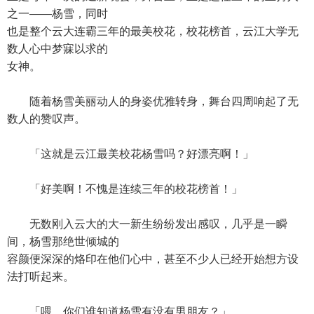
之一——杨雪，同时
也是整个云大连霸三年的最美校花，校花榜首，云江大学无
数人心中梦寐以求的
女神。
随着杨雪美丽动人的身姿优雅转身，舞台四周响起了无
数人的赞叹声。
「这就是云江最美校花杨雪吗？好漂亮啊！」
「好美啊！不愧是连续三年的校花榜首！」
无数刚入云大的大一新生纷纷发出感叹，几乎是一瞬
间，杨雪那绝世倾城的
容颜便深深的烙印在他们心中，甚至不少人已经开始想方设
法打听起来。
「喂，你们谁知道杨雪有没有男朋友？」