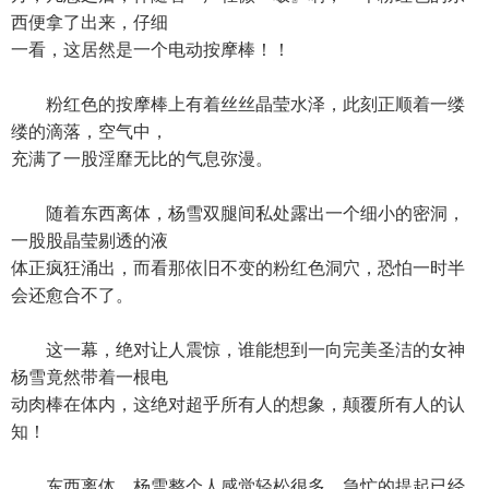
西便拿了出来，仔细
一看，这居然是一个电动按摩棒！！
粉红色的按摩棒上有着丝丝晶莹水泽，此刻正顺着一缕
缕的滴落，空气中，
充满了一股淫靡无比的气息弥漫。
随着东西离体，杨雪双腿间私处露出一个细小的密洞，
一股股晶莹剔透的液
体正疯狂涌出，而看那依旧不变的粉红色洞穴，恐怕一时半
会还愈合不了。
这一幕，绝对让人震惊，谁能想到一向完美圣洁的女神
杨雪竟然带着一根电
动肉棒在体内，这绝对超乎所有人的想象，颠覆所有人的认
知！
东西离体，杨雪整个人感觉轻松很多，急忙的提起已经