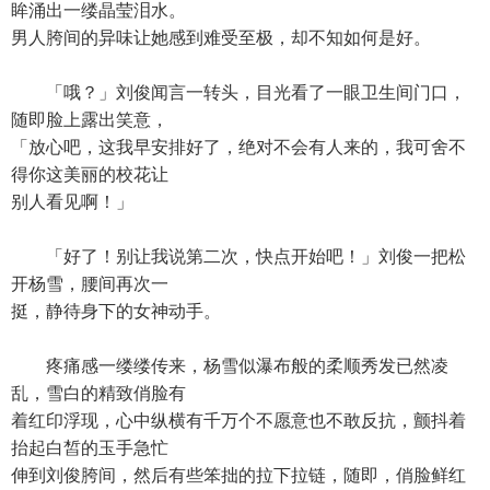
眸涌出一缕晶莹泪水。
男人胯间的异味让她感到难受至极，却不知如何是好。
「哦？」刘俊闻言一转头，目光看了一眼卫生间门口，
随即脸上露出笑意，
「放心吧，这我早安排好了，绝对不会有人来的，我可舍不
得你这美丽的校花让
别人看见啊！」
「好了！别让我说第二次，快点开始吧！」刘俊一把松
开杨雪，腰间再次一
挺，静待身下的女神动手。
疼痛感一缕缕传来，杨雪似瀑布般的柔顺秀发已然凌
乱，雪白的精致俏脸有
着红印浮现，心中纵横有千万个不愿意也不敢反抗，颤抖着
抬起白皙的玉手急忙
伸到刘俊胯间，然后有些笨拙的拉下拉链，随即，俏脸鲜红