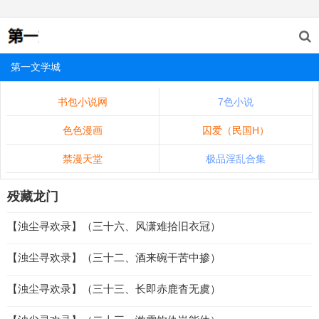
第一文学城
书包小说网
7色小说
色色漫画
囚爱（民国H）
禁漫天堂
极品淫乱合集
殁藏龙门
【浊尘寻欢录】（三十六、风潇难拾旧衣冠）
【浊尘寻欢录】（三十二、酒来碗干苦中掺）
【浊尘寻欢录】（三十三、长即赤鹿杳无虞）