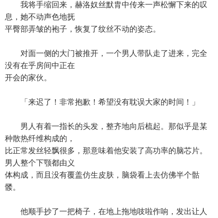
我将手缩回来，赫洛奴丝默胄中传来一声松懈下来的叹
息，她不动声色地抚
平臀部弄皱的袍子，恢复了纹丝不动的姿态。
对面一侧的大门被推开，一个男人带队走了进来，完全
没有在乎房间中正在
开会的家伙。
「来迟了！非常抱歉！希望没有耽误大家的时间！」
男人有着一指长的头发，整齐地向后梳起。那似乎是某
种散热纤维构成的，
比正常发丝轻飘很多，那意味着他安装了高功率的脑芯片。
男人整个下颚都由义
体构成，而且没有覆盖仿生皮肤，脑袋看上去仿佛半个骷
髅。
他顺手抄了一把椅子，在地上拖地吱啦作响，发出让人