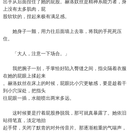
出手从后面捏住了她的屁股。赫洛奴丝是精神系能力者，身
上没有太多肌肉，屁
股软软的，捏起来极有满足感。
她身子一颤，用力往后面墙上去靠，将我的手死死压
住。
「大人，注意一下场合。」
我把腕子一别，手掌恰好陷入臀缝之间，指尖隔着衣服
在她的屁眼上揉起来
。赫洛奴丝在床上的时候，屁眼比小穴更敏感，要是趁着干
到小穴深处，把指头
往屁眼一插，水能喷出两米多远。
这时候要是拧着屁股挣脱我，那可就真暴露了。她依旧
站得笔直，淡定地抬
起手臂，关闭了默胄的对外传音片。那逐渐粗重的气喘声，