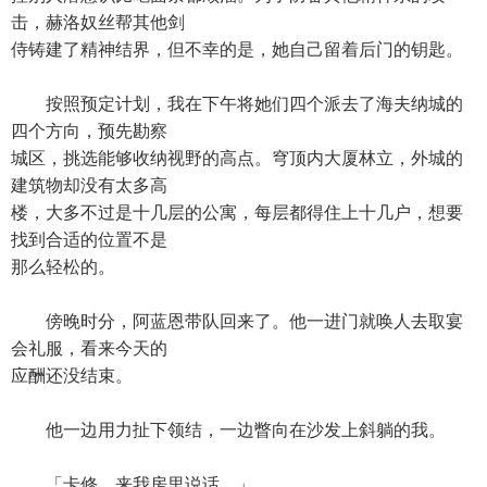
击，赫洛奴丝帮其他剑
侍铸建了精神结界，但不幸的是，她自己留着后门的钥匙。
按照预定计划，我在下午将她们四个派去了海夫纳城的
四个方向，预先勘察
城区，挑选能够收纳视野的高点。穹顶内大厦林立，外城的
建筑物却没有太多高
楼，大多不过是十几层的公寓，每层都得住上十几户，想要
找到合适的位置不是
那么轻松的。
傍晚时分，阿蓝恩带队回来了。他一进门就唤人去取宴
会礼服，看来今天的
应酬还没结束。
他一边用力扯下领结，一边瞥向在沙发上斜躺的我。
「卡修，来我房里说话。」