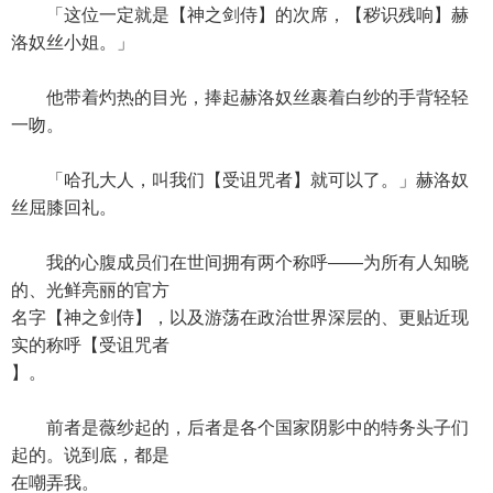
「这位一定就是【神之剑侍】的次席，【秽识残响】赫
洛奴丝小姐。」
他带着灼热的目光，捧起赫洛奴丝裹着白纱的手背轻轻
一吻。
「哈孔大人，叫我们【受诅咒者】就可以了。」赫洛奴
丝屈膝回礼。
我的心腹成员们在世间拥有两个称呼——为所有人知晓
的、光鲜亮丽的官方
名字【神之剑侍】，以及游荡在政治世界深层的、更贴近现
实的称呼【受诅咒者
】。
前者是薇纱起的，后者是各个国家阴影中的特务头子们
起的。说到底，都是
在嘲弄我。