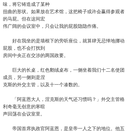
味，将它铸造成了某种
扭曲的形状。如果放在艺术馆，这把椅子或许会赢得参观者
的马屁。但在这间宏
伟广阔的会议室中，只会让我的屁股隐隐作痛。
好在我坐的是墙根下的旁听座位，就算肆无忌惮地挪动
屁股，也不会打扰到
房间中央正在交涉的两国政要。
巨大的长桌，红色鹅绒桌布，一侧坐着我们十二名使团
成员，另一侧则是涅
克斯的外交主管，以及十一个凑数的。
「阿蓝恩大人，涅克斯的天气还习惯吗？」外交主管格
利奇毫无创意的寒暄
声回荡在会议室里。
帝国首席执政官阿蓝恩，是皇帝一人之下的地位。他五