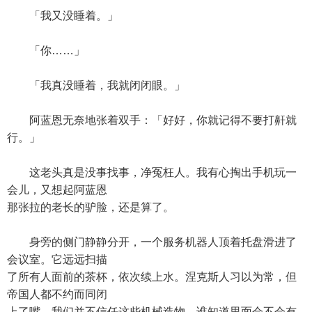
「我又没睡着。」
「你……」
「我真没睡着，我就闭闭眼。」
阿蓝恩无奈地张着双手：「好好，你就记得不要打鼾就
行。」
这老头真是没事找事，净冤枉人。我有心掏出手机玩一
会儿，又想起阿蓝恩
那张拉的老长的驴脸，还是算了。
身旁的侧门静静分开，一个服务机器人顶着托盘滑进了
会议室。它远远扫描
了所有人面前的茶杯，依次续上水。涅克斯人习以为常，但
帝国人都不约而同闭
上了嘴。我们并不信任这些机械造物，谁知道里面会不会有