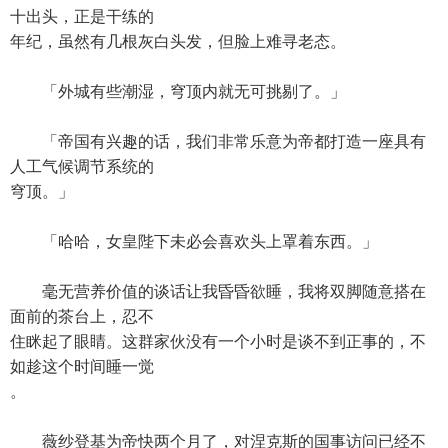
十出头，正是干练的
年纪，虽然有几根灰白头发，但脸上难寻老态。
「外城有些潮湿，穹顶内就无可挑剔了。」
「帝国有兴趣的话，我们非常乐意为帝都打造一座具有
人工气候调节系统的
穹顶。」
「哈哈，女皇陛下未必会喜欢头上罩着东西。」
毫无营养价值的谈话让我昏昏欲睡，我将双脚随意搭在
面前的茶台上，忍不
住眯起了眼睛。这群家伙没有一个小时是谈不到正事的，不
如趁这个时间睡一觉
。
薇纱登基为帝快两个月了，对涅克斯的国事访问已经不