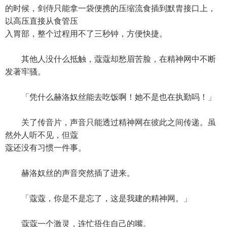
的时候，剑侍只能拿一袋便携的压缩流食插到默胄接口上，
以高压直接从食管压
入胃部，整个过程用不了三秒钟，方便快捷。
其他人没什么抵触，蔻蔻却愁眉苦脸，在精神网中不断
发著牢骚。
「凭什么赫洛奴丝能去吃饭啊！她不是也在执勤吗！」
关了传音片，声音只能透过精神网在彼此之间传递。虽
然外人听不见，但蔻
蔻还没有习惯一件事。
赫洛奴丝的声音突然插了进来。
「蔻蔻，你是不是忘了，这是我建的精神网。」
蔻蔻一个激灵，连忙捂住自己的嘴。