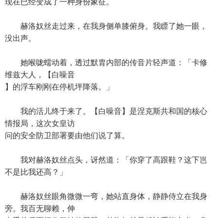
现在已经变成了一种身份象征。
赫洛奴丝走过来，在我身侧单膝俯身。我瞟了她一眼，
没出声。
她喉咙蠕动着，透过默胄内部的传音片轻声道：「卡修
维兹大人，【白噪音
】的浮车刚刚在停机坪降落。」
我的活儿终于来了。【白噪音】是涅克斯共和国的核心
情报局，这次女皇访
问的安全防卫部署要由他们说了算。
我对赫洛奴丝点头，讶然道：「你穿了高跟鞋？这下岂
不是比我还高？」
赫洛奴丝眼角微微一弯，她站直身体，静静侍立在我身
旁。我百无聊赖，伸