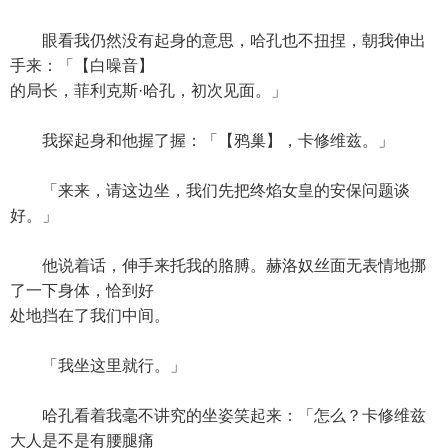
眼看我仍然没有起身的意思，哈孔也不扭捏，朝我伸出
手来：「【白噪音】
的局长，菲利克斯·哈孔，初次见面。」
我探起身和他握了握：「【鸦巢】，卡修维兹。」
「来来，请这边坐，我们先把终焰女皇的安保问题谈
好。」
他说着话，伸手来托我的胳膊。赫洛奴丝面无表情地挪
了一下身体，恰到好
处地挡在了我们中间。
「我坐这里就行。」
哈孔看着我毫不讲究的坐姿笑起来：「怎么？卡修维兹
大人是不是有腰腿痛