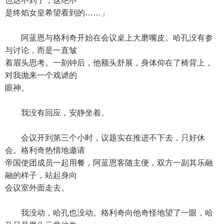
也达不到了，这绝不
是终焰女皇希望看到的……」
阿蓝恩与格利奇开始在会议桌上大磨嘴皮。哈孔没有参
与讨论，而是一直皱
着眉头思考。一刻钟后，他额头舒展，身体仰在了椅背上，
对我抛来一个戏谑的
眼神。
我没有回应，安静坐着。
会议开到第三个小时，议题实在推进不下去，只好休
会。格利奇热情地邀请
帝国使团成员一起用餐，阿蓝恩客随主便，双方一副其乐融
融的样子，站起身向
会议室外面走去。
我没动，哈孔也没动。格利奇向他奇怪地望了一眼，哈