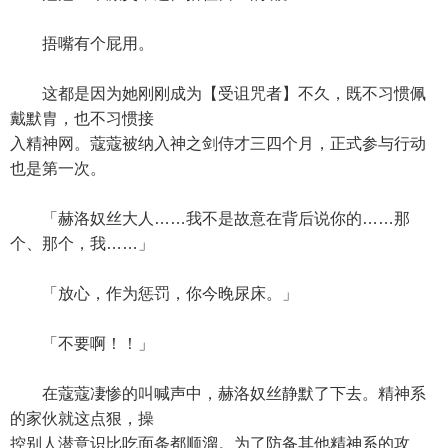
捂嘴有个屁用。
这都是因为她刚刚成为【受诅咒者】不久，既不习惯佩
戴默胄，也不习惯接
入精神网。蔻蔻被纳入神之剑侍才三四个月，正式参与行动
也是第一次。
「赫洛奴丝大人……我不是故意在背后说你的……那
个、那个，我……」
「放心，作为惩罚，你今晚尿床。」
「不要啊！！」
在蔻蔻凄惨的叫喊声中，赫洛奴丝静默了下去。精神系
的家伙就这点狠，操
控别人潜意识比吃面条都顺溜。为了防备其他精神系的攻