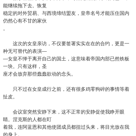
能继续拖下去。恢复
稳定的对外贸易、与西境缔结盟友，皇帝名号才能压住国内
仍然心有不甘的家伙
。
这次的女皇亲访，不仅要签署实实在在的合约，更是一
种无可替代的表演—
—女皇不惮于离开自己的国土，这意味着帝国内部已然铁板
一块。只有这样，圣
座才会放弃那些蠢蠢欲动的念头。
只不过在女皇成行之前，还有很多鸡零狗碎的事情等着
扯皮。
会议室突然安静下来，这不正常的安静促使我睁开眼
睛。涅克斯的人都在盯
着我，连阿蓝恩和其他使团成员都扭过头来，将目光放在我
的身上。