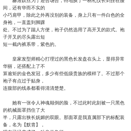
赫洛奴丝为了迎合场合，特地换了一柄礼仪长剑挂在腰
间，还有华而不实的
小巧肩甲，除此之外再没别的装备，身上只有一件白色的全
身袍，一直盖到脚踝
处。不过为了踹人方便，袍子仍然选用了高开叉的款式。袍
子开叉的尽头露出短
短一截内裤系带，紫色的。
皇家发型师精心打理过的黑色长发盘在头上，显得异常
华丽，还搭配上了不
算逾矩的金色发冠，多少有些低级贵族的模样了。不过那个
袍子有点过于贴身，
连腹部的线条都看得清清楚楚。
她有一张令人神魂颠倒的脸，不过此时此刻被一只黑色
的机械面罩挡住了大
半，只露出狭长妩媚的双眼。那面罩是我直属部下的标配装
备，名为【默胄】，