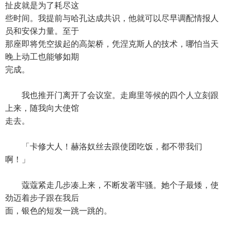
扯皮就是为了耗尽这
些时间。我提前与哈孔达成共识，他就可以尽早调配情报人
员和安保力量。至于
那座即将凭空拔起的高架桥，凭涅克斯人的技术，哪怕当天
晚上动工也能够如期
完成。
我也推开门离开了会议室。走廊里等候的四个人立刻跟
上来，随我向大使馆
走去。
「卡修大人！赫洛奴丝去跟使团吃饭，都不带我们
啊！」
蔻蔻紧走几步凑上来，不断发著牢骚。她个子最矮，使
劲迈着步子跟在我后
面，银色的短发一跳一跳的。