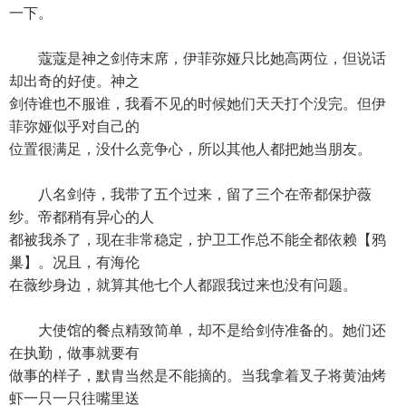
一下。
蔻蔻是神之剑侍末席，伊菲弥娅只比她高两位，但说话
却出奇的好使。神之
剑侍谁也不服谁，我看不见的时候她们天天打个没完。但伊
菲弥娅似乎对自己的
位置很满足，没什么竞争心，所以其他人都把她当朋友。
八名剑侍，我带了五个过来，留了三个在帝都保护薇
纱。帝都稍有异心的人
都被我杀了，现在非常稳定，护卫工作总不能全都依赖【鸦
巢】。况且，有海伦
在薇纱身边，就算其他七个人都跟我过来也没有问题。
大使馆的餐点精致简单，却不是给剑侍准备的。她们还
在执勤，做事就要有
做事的样子，默胄当然是不能摘的。当我拿着叉子将黄油烤
虾一只一只往嘴里送