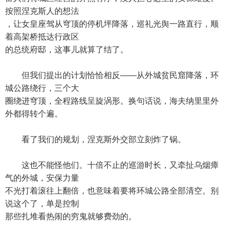
按照涅克斯人的想法
，让女皇座驾从穹顶的停机坪降落，巡礼光舆一路直行，顺
着高架桥抵达行政区
的总统府邸，这事儿就算了结了。
但我们提出的计划恰恰相反——从外城贫民窟降落，环
城公路绕行，三个大
圈绕进穹顶，全程路线呈旋涡形。换句话说，海夫纳里里外
外都得转个遍。
看了我们的规划，涅克斯外交部立刻炸了锅。
这也不能怪他们。十倍不止的巡游时长，又牵扯乌烟瘴
气的外城，安保力量
不光打着滚往上翻倍，也意味着要将环城公路全部清空。别
说这个了，单是控制
那些扎堆看热闹的穷鬼就够费劲的。