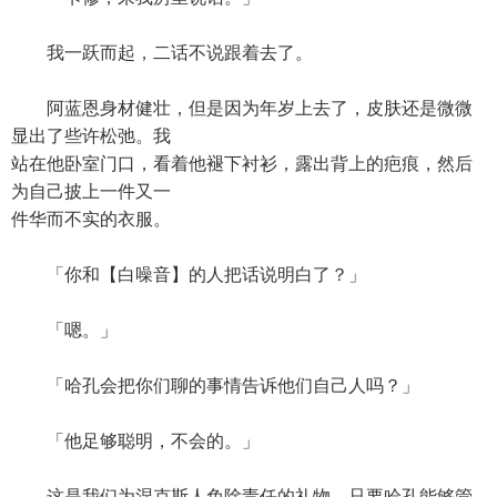
我一跃而起，二话不说跟着去了。
阿蓝恩身材健壮，但是因为年岁上去了，皮肤还是微微
显出了些许松弛。我
站在他卧室门口，看着他褪下衬衫，露出背上的疤痕，然后
为自己披上一件又一
件华而不实的衣服。
「你和【白噪音】的人把话说明白了？」
「嗯。」
「哈孔会把你们聊的事情告诉他们自己人吗？」
「他足够聪明，不会的。」
这是我们为涅克斯人免除责任的礼物。只要哈孔能够管