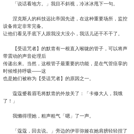
「说话看地方。」我目不斜视，冷冰冰甩下一句。
涅克斯人的科技远比帝国先进，在这种重要场所，监控
设备肯定非常完备。
让他们看见手底下人跟我没大没小，我活儿还干不干了。
【受诅咒者】的默胄有一根直入喉咙的管子，可以将声
带震动的声音处理后
传递出来。当然，这根管子最重要的功能，是在气管痉挛的
时候维持呼吸——这
也是她们被称为【受诅咒者】的原因之一。
蔻蔻蹙着眉毛将默胄的外放关了：「卡修大人，我饿
了！」
我懒得理她，粗声粗气「嗯」了一声。
「蔻蔻，回去说。」旁边的伊菲弥娅在她肩膀轻轻捏了