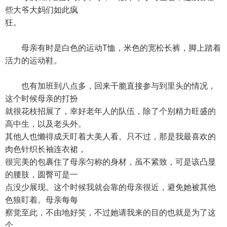
些大爷大妈们如此疯
狂。
母亲有时是白色的运动T恤，米色的宽松长裤，脚上踏着
活力的运动鞋。
也有加班到八点多，回来干脆直接参与到里头的情况，
这个时候母亲的打扮
就很花枝招展了，幸好老年人的队伍，除了个别精力旺盛的
高中生，以及老头外。
其他人也懒得成天盯着大美人看。只不过，那是我最喜欢的
肉色针织长袖连衣裙，
很完美的包裹住了母亲匀称的身材，虽不紧致，可是该凸显
的腰肢，圆臀可是一
点没少展现。这个时候我就会靠的母亲很近，避免她被其他
色狼盯着。母亲每每
察觉至此，不由地好笑，不过她请我来的目的也就是为了这
个。