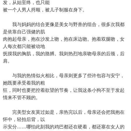
发，从始至终，也只能
被一个人男人捋顺，被儿子制服在身下。
我与妈妈的结合更像是美女与野兽的组合，很多次我都
是依靠自己强健的肌
肉抱起母亲，抱在沙发上吻，抱在床边吻。抱着双腿吻，女
人每次都只能被动地
抚摸我的胸肌，我的胳膊。我则热烈地亲吻母亲的后颈，后
肩。
与我的热情似火相比，母亲则更多了些许包容与安宁，
她既要承受着我的粗
狂，同时也要把控着欲望的节奏，让我这条小狗不至于发起
情来不管不顾的。
完美型女友莫过如是，亲热完以后，母亲还会把我抱在
怀中，轻拍后背，以
示安分……哪怕此刻我的鸡巴都还在硬着，都还塞在女人的