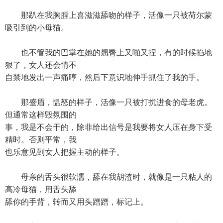
那趴在我胸膛上喜滋滋舔吻的样子，活像一只被荷尔蒙
吸引到的小母猫。
也不管我的巴掌在她的翘臀上又啪又捏，有的时候掐地
狠了，女人还会情不
自禁地发出一声痛哼，然后下意识地伸手抓住了我的手。
那蹙眉，愠怒的样子，活像一只被打扰进食的母老虎。
但通常这样毁氛围的
事，我是不会干的，除非给出信号是我要将女人压在身下受
精时。否则平常，我
也乐意见到女人把握主动的样子。
母亲的舌头很软濡，舔在我胡渣时，就像是一只粘人的
高冷母猫，用舌头舔
舔你的手背，转而又用头蹭蹭，标记上。