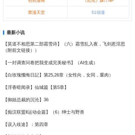
色色漫画
（乱伦）妹汁NP
禁漫天堂
51动漫
最新小说
【莫道不相思第二部霜雪诗】（六）霜雪乱入夜，飞剑惹淫思
（附前文链接））
【一封调查问卷把我变成完美秘书】（AI生成）
【白玫瑰懺悔日記】第25,26章（女性向，女同，重肉）
【浮香暗闻录】仙城篇【第5章】
【御姐总裁的沉沦】36
【痴汉联盟Ⅱ运动会篇】（6）绅士与野兽
【误入歧途】：第四章