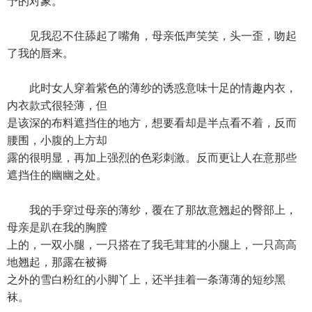
予的对象。
见我忍不住舔起了嘴角，母亲低声笑笑，头一歪，吻起
了我的唇来。
此时女人穿着紫色的薄纱的诱惑意味十足的情趣内衣，
内衣款式很轻薄，但
是该深的布料遮挡住的地方，想要看却是半点看不着，反而
腰围，小腹的上方却
露的很明显，再加上强烈的色彩刺激。反而更让人在意那些
遮挡住的幽幽之处。
我的手穿过母亲的薄纱，覆在了那故意翘起的臀部上，
母亲是趴在我的胸膛
上的，一双小腿，一只搭在了我毛茸茸的小腿上，一只高高
地翘起，那露在被褥
之外的雪白粉红的小脚丫上，还半挂着一条薄薄的短纱黑
袜。