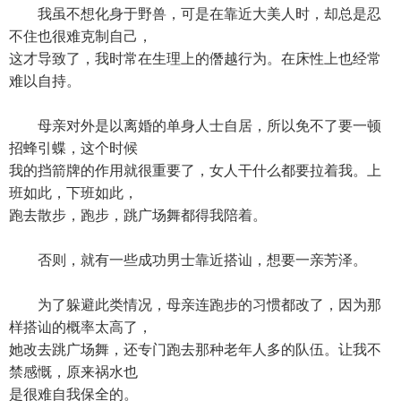
我虽不想化身于野兽，可是在靠近大美人时，却总是忍
不住也很难克制自己，
这才导致了，我时常在生理上的僭越行为。在床性上也经常
难以自持。
母亲对外是以离婚的单身人士自居，所以免不了要一顿
招蜂引蝶，这个时候
我的挡箭牌的作用就很重要了，女人干什么都要拉着我。上
班如此，下班如此，
跑去散步，跑步，跳广场舞都得我陪着。
否则，就有一些成功男士靠近搭讪，想要一亲芳泽。
为了躲避此类情况，母亲连跑步的习惯都改了，因为那
样搭讪的概率太高了，
她改去跳广场舞，还专门跑去那种老年人多的队伍。让我不
禁感慨，原来祸水也
是很难自我保全的。