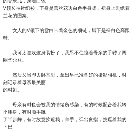
的香奈儿，身着白色
V领长袖针织衫，下身是蕾丝花边白色半身裙，裙身上刺绣着
兰花的图案。
女人的V领下的雪白带着金色的项链，脚下是裸白色高跟
鞋。
我可太喜欢这身装扮了，我忍不住拉着母亲的手转了两
圈华尔兹。
然后又当即去卧室里，拿出早已准备好的摄影相机，时
刻记录着母亲最美丽
的时刻。
母亲有时也会被我的情绪所感染，有的时候配合着我转
个腰身，有时顺手跳
了半步舞，有时故意挨近我，伸手，弹出食指，挑逗着我的
下巴。