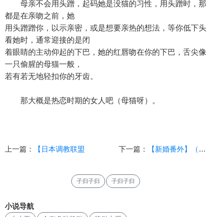
母亲不会用头蹭，起码她是没猫的习性，用头蹭时，那
都是在亲吻之前，她
用头蹭蹭你，以示亲密，或是想要亲热的想法，等你低下头
看她时，通常迎接的是闭
着眼睛的主动仰起的下巴，她的红唇吻在你的下巴，舌尖像
一只偷腥的母猫一般，
若有若无地轻扣你的牙齿。
那大概是热恋时期的女人吧（母猫呀）。
上一篇：
【日本调教联盟
下一篇：
【新婚番外】（代发）
子归子归
子归子归
小说导航