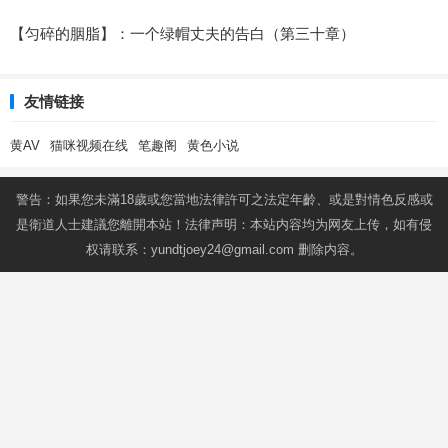
【匀碎的胭脂】：一个绿帽丈夫的告白（第三十章）
友情链接
黄AV
猫咪视频在线
笔趣阁
黄色小说
警告：如果您未滿18歲或您當地法律許可之法定年齡、或是對情色反感或
是衛道人士建議您離開本站！法律声明：本站内容均为网友上传，如有侵
权请联系：
yundtjoey24@gmail.com
删除内容。