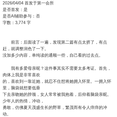
2026/04/04 首发于第一会所
是否首发：是
是否AI辅助参与：否
字数：3,774 字
前言：后面读了一遍，发现第二篇有点太挤了，有点
赶，就调整润色了一下。
没加多少内容，单纯读的通顺一些，自己看的过去点。
我有多爱母亲呢？这件事其实不需要太多考证。首先，
肉体上我是非常喜欢
的，喜欢到一靠近她，就忍不住想将她拥入怀里。一拥入怀
里，脑袋就想要低垂
下去亲吻她的脖颈，女人常常被我抱着，后仰着脑袋亲昵。
少年人的热情，冲动，
勇敢，仿佛夏天茂盛生长的野草，繁茂而有令人痒痒的冲
动。