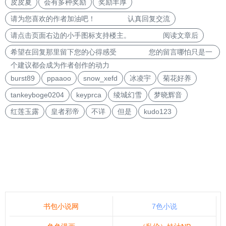
皮皮夏
会有多种奖励
奖励丰厚
请为您喜欢的作者加油吧！ 认真回复交流
请点击页面右边的小手图标支持楼主。 阅读文章后
希望在回复那里留下您的心得感受 您的留言哪怕只是一
个建议都会成为作者创作的动力
burst89
ppaaoo
snow_xefd
冰凌宇
菊花好养
tankeyboge0204
keyprca
绫城幻雪
梦晓辉音
红莲玉露
皇者邪帝
不详
但是
kudo123
书包小说网
7色小说