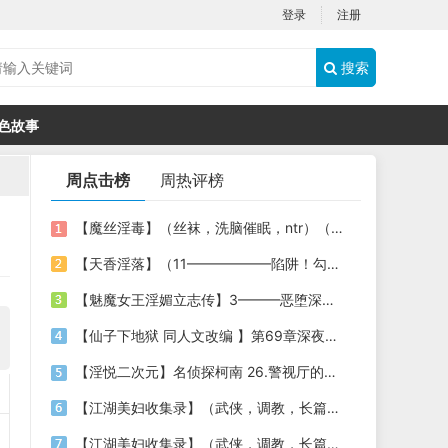
登录
注册
搜索
色故事
周点击榜
周热评榜
【魔丝淫毒】（丝袜，洗脑催眠，ntr）（24）（我不想）
【天香淫落】（11——————陷阱！勾结的警局调教（下））
【魅魔女王淫媚立志传】3———恶堕深渊的开端
【仙子下地狱 同人文改编 】第69章深夜窥淫戏 交心与交性(二)(纯爱+各种情趣玩法)
【淫悦二次元】名侦探柯南 26.警视厅的隐藏淫娃
【江湖美妇收集录】（武侠，调教，长篇）（6）（师娘篇）
【江湖美妇收集录】（武侠，调教，长篇）（13）（下山历练篇）