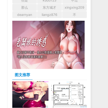
但是
kudo123
不过
那么
东方城才
xingxing209
dearnyan
liangz876
不
图文推荐