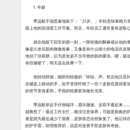
1. 年龄
季远航不假思索地敲下：「21岁。」年轻意味着精力
跟上他的高强度工作节奏。而且，年轻员工通常更有进取
就在他敲下回车的那一刻，一阵轻微的酥麻感从他的脊
像是久坐后肌肉微微发麻，又像是有什么细小的电流在皮
地动了动肩膀，以为是坐姿不当导致的肌肉紧张。嗯，最
有些僵硬了，明天该去按摩一下。
他转动脖颈，能听到轻微的「咔哒」声。然后他注意到
在键盘上移动的手，似乎变得纤细了一些？皮肤也显得更
的骨节变得柔和，手指的轮廓更加修长优美。
季远航举起手仔细端详，眉头微皱。这双手看起来……
就释然了：最近工作太忙，都没注意保养，可能是新换的
者是因为最近减少了熬夜，皮肤状态自然恢复了。他记得
的护手霜，助理推荐的，说是对改善手部皮肤有奇效。