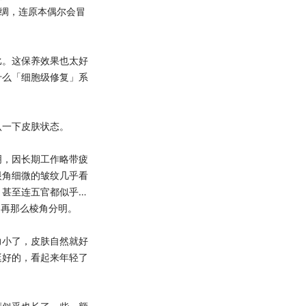
丝绸，连原本偶尔会冒
。这保养效果也太好
什么「细胞级修复」系
一下皮肤状态。
，因长期工作略带疲
眼角细微的皱纹几乎看
。甚至连五官都似乎…
不再那么棱角分明。
小了，皮肤自然就好
挺好的，看起来年轻了