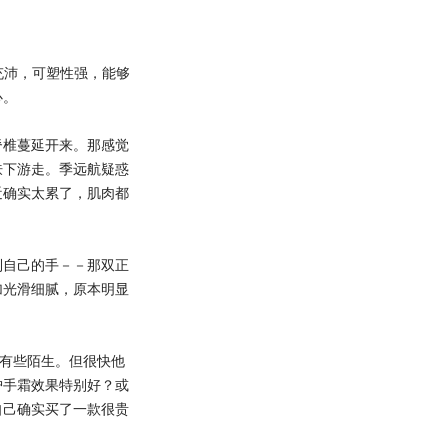
充沛，可塑性强，能够
心。
椎蔓延开来。那感觉
肤下游走。季远航疑惑
近确实太累了，肌肉都
自己的手－－那双正
加光滑细腻，原本明显
有些陌生。但很快他
护手霜效果特别好？或
自己确实买了一款很贵