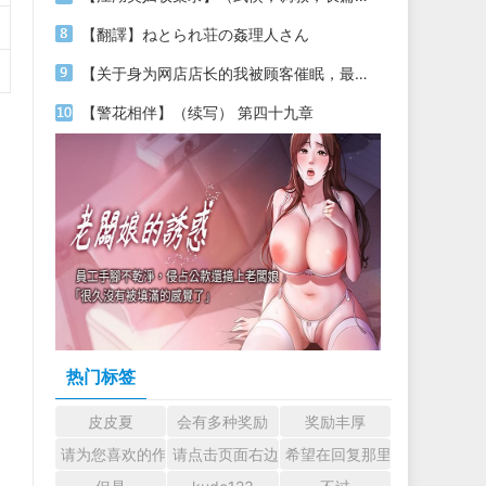
【翻譯】ねとられ荘の姦理人さん
【关于身为网店店长的我被顾客催眠，最终堕落为丝袜发情母狗这件事】（18～20）
【警花相伴】（续写） 第四十九章
热门标签
皮皮夏
会有多种奖励
奖励丰厚
请为您喜欢的作者加油吧！ 认真回复交流
请点击页面右边的小手图标支持楼主。
希望在回复那里留下您的心