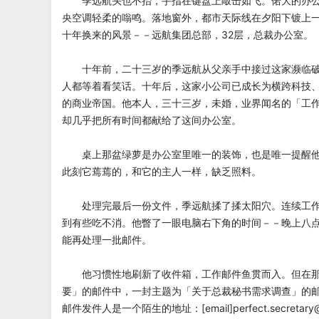
季远航头也不抬，手指在键盘上敲击如飞。偌大的办公
央空调轻柔的嗡鸣。落地窗外，都市天际线在夕阳下镀上
十年换来的风景－－远航集团总部，32层，总裁办公室。
十年前，二十三岁的季远航从父亲手中接过这家濒临破
人都等着看笑话。十年后，这家小公司已成长为横跨科技
的商业帝国。他本人，三十三岁，未婚，业界闻名的「工
却几乎把所有时间都献给了这间办公室。
桌上那盆绿萝是办公室里唯一的装饰，也是唯一提醒他
此刻它蔫蔫的，和它的主人一样，缺乏照料。
处理完最后一份文件，季远航揉了揉太阳穴。连续工作
到有些吃不消。他瞥了一眼电脑右下角的时间－－晚上八
能再处理一批邮件。
他习惯性地刷新了收件箱，工作邮件鱼贯而入。但在那
要」的邮件中，一封主题为「关于总裁秘书需求调查」的
邮件发件人是一个陌生的地址：[email]
perfect.secretar