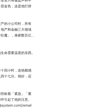
室里只有键盘声和中
一层金色，这是他打拼
产的小公司时，所有
、地产和金融三大领域
作狂魔」，身家数百亿，
生命需要温度的东西。
十四小时，连他都感
点四十七分。很好，还
些标着「紧急」「重
邮件引起了他的注意。
y@system.com
[/email