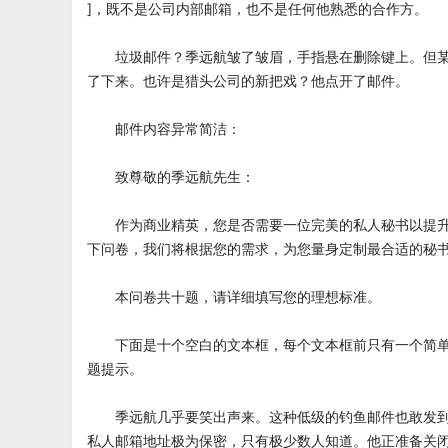
]，既不是公司内部邮箱，也不是任何他熟悉的合作方。
垃圾邮件？季远航皱了皱眉，手指悬在删除键上。但某
了下来。也许是猎头公司的新把戏？他点开了邮件。
邮件内容异常简洁：
致尊敬的季远航先生：
作为商业精英，您是否需要一位完美的私人秘书以提升
下问卷，我们将根据您的需求，为您量身定制最合适的秘
本问卷共十题，请详细填写您的理想标准。
下面是十个空白的文本框，每个文本框前只有一个简单
题提示。
季远航几乎要笑出声来。这种低级的钓鱼邮件也敢发到
私人邮箱地址极为保密，只有极少数人知道。他正准备关