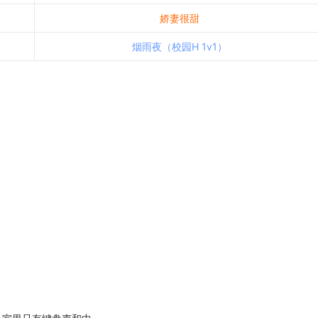
娇妻很甜
烟雨夜（校园H 1v1）