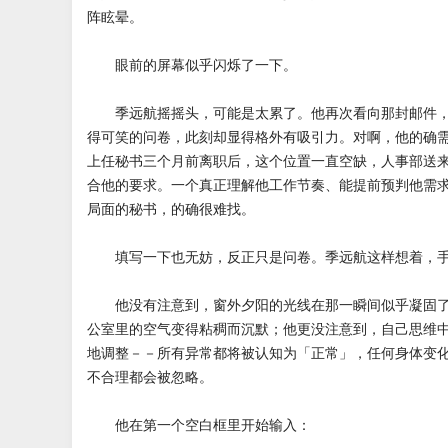
阵眩晕。
眼前的屏幕似乎闪烁了一下。
季远航摇摇头，可能是太累了。他再次看向那封邮件，
得可笑的问卷，此刻却显得格外有吸引力。对啊，他的确
上任秘书三个月前离职后，这个位置一直空缺，人事部送
合他的要求。一个真正理解他工作节奏、能提前预判他需
局面的秘书，的确很难找。
填写一下也无妨，反正只是问卷。季远航这样想着，手
他没有注意到，窗外夕阳的光线在那一瞬间似乎凝固了
公室里的空气变得粘稠而沉默；他更没注意到，自己思维
地调整－－所有异常都将被认知为「正常」，任何身体变
不合理都会被忽略。
他在第一个空白框里开始输入：