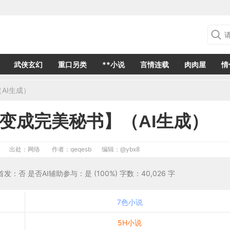
武侠玄幻
重口另类
**小说
言情连载
肉肉屋
情
AI生成）
变成完美秘书】（AI生成）
出处：网络
作者：qeqesb
编辑：
@ybx8
首发：否 是否AI辅助参与：是 (100%) 字数：40,026 字
7色小说
5H小说