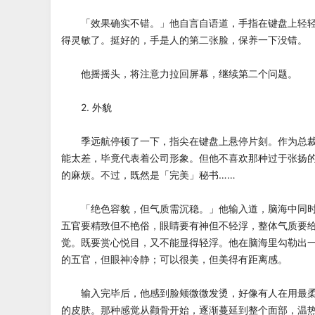
「效果确实不错。」他自言自语道，手指在键盘上轻轻
得灵敏了。挺好的，手是人的第二张脸，保养一下没错。
他摇摇头，将注意力拉回屏幕，继续第二个问题。
2. 外貌
季远航停顿了一下，指尖在键盘上悬停片刻。作为总裁
能太差，毕竟代表着公司形象。但他不喜欢那种过于张扬
的麻烦。不过，既然是「完美」秘书……
「绝色容貌，但气质需沉稳。」他输入道，脑海中同时
五官要精致但不艳俗，眼睛要有神但不轻浮，整体气质要
觉。既要赏心悦目，又不能显得轻浮。他在脑海里勾勒出
的五官，但眼神冷静；可以很美，但美得有距离感。
输入完毕后，他感到脸颊微微发烫，好像有人在用最柔
的皮肤。那种感觉从颧骨开始，逐渐蔓延到整个面部，温