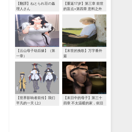
【翻譯】ねとられ荘の姦
【重返17岁】第三章 前世
理人さん
的盲点+第四章 意料之外
的相认+番外篇（本文为女
主第一视角，两万字更
新）
【云山母子劫后缘】（第
【末世的挽歌】万字番外
一章）
篇
【世界影响者前传】我们
【末日中的母子】第三十
平凡的一天 (上)
四章 不太温暖的家，依旧
温暖的妈妈（下） 两万字
大更新