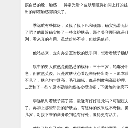
摸自己的脸，触感……异常光滑？皮肤细腻得如同上好的
出的胡茬触感都消失了。
季远航有些惊讶，又摸了摸下巴和颈部，确实光滑无比
了吧？他最近确实换了一整套护肤品，那个美容顾问说是
列，看来真的有用。虽然价格不菲，但效果值得。
他站起来，走向办公室附设的洗手间，想看看镜子确认
镜中的男人依然是他熟悉的模样：三十三岁，轮廓分明
惫，但依然英俊。只是皮肤状态看起来好得出奇－－原本
不见了，肤色均匀透亮，毛孔细腻，像是刚做完高级护理
…柔和了一些？原本硬朗的线条变得流畅，下颌角的轮廓
季远航对着镜子笑了笑，最近有好好睡觉吗？可能压力
了。再加上那些昂贵的护肤品，有这样的效果也不奇怪。
几岁，对接下来的商务谈判也有好处，显得更有活力。