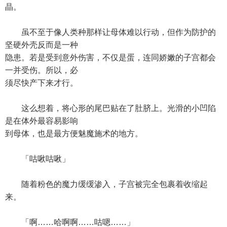
晶。
虽不至于像人类种那样让母体难以行动，但作为防护的
坚硬外壳反而是一种
隐患。若是受到意外伤害，不仅是蛋，连同娇嫩的子宫都会
一并受伤。所以，必
须尽快产下来才行。
这么想着，将心形的尾巴贴在了肚脐上。光滑的小凹陷
是在体外最容易影响
到母体，也是最方便魅魔施术的地方。
「咕啾咕啾」
随着粉色的魔力缓缓渗入，子宫被完全包裹着收缩起
来。
「啊……哈啊啊……咕嗯……」