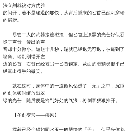
法立刻就被对方优雅
的闪开，若不是瑞退的够快，从背后插来的匕首已然刺穿瑞
的肩膀。
尽管二人的武器接连碰撞，但匕首上漆黑的光芒好似吞
噬了声音，传出的声
音却十分微小。短短十几秒，瑞就已经退无可退，被逼到了
墙角。瑞刚刚错开左
边的匕首，右臂已经被另一匕首锁定。蒙面的暗精灵似乎已
经露出得手的微笑。
就在这时，身体中的一道微风钻进了「无」之中，沉睡
的剑体顿时绽放出翠
绿的光芒，随后便是恰到好处的气浪，将刺客狠狠推开。
【圣剑变形——疾风】
握着已经变得如同水玉一般翠绿的「无」，似乎身体都