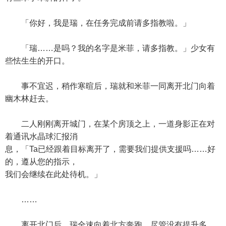
「你好，我是瑞，在任务完成前请多指教啦。」
「瑞……是吗？我的名字是米菲，请多指教。」少女有
些怯生生的开口。
事不宜迟，稍作寒暄后，瑞就和米菲一同离开北门向着
幽木林赶去。
二人刚刚离开城门，在某个房顶之上，一道身影正在对
着通讯水晶球汇报消
息，「Ta已经跟着目标离开了，需要我们提供支援吗……好
的，遵从您的指示，
我们会继续在此处待机。」
……
离开北门后，瑞全速向着北方奔跑。尽管没有提升多