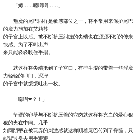
「姆……嗯啊啊……」
魅魔的尾巴同样是敏感部位之一，将平常用来保护尾巴
的魔力施加在艾莉莎
的子宫上以后。被不断挤压纠缠的尖端也在源源不断的传来
快感。为了不叫出声
来只能轻轻咬住手指。
就这样将尖端抵到了子宫口，有些生涩的带着一丝淫魔
力轻轻的叩门，泥泞
的子宫中就缓缓吐出一枚。
「噫啊❤？！」
坚硬的卵壁与不断挤压着的穴肉就这样将充血的爱心狠
狠的夹在中间。几乎
如同阴蒂在被玩弄的刺激感就这样顺着尾巴传到了脊髓，只
能背过身去用手狠狠