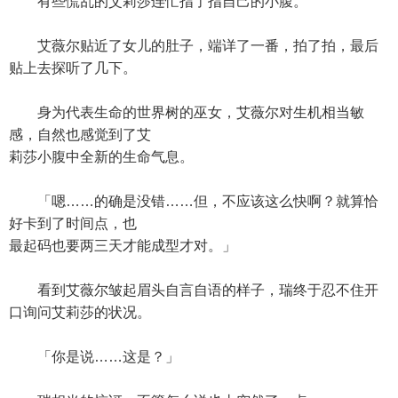
有些慌乱的艾莉莎连忙指了指自己的小腹。
艾薇尔贴近了女儿的肚子，端详了一番，拍了拍，最后
贴上去探听了几下。
身为代表生命的世界树的巫女，艾薇尔对生机相当敏
感，自然也感觉到了艾
莉莎小腹中全新的生命气息。
「嗯……的确是没错……但，不应该这么快啊？就算恰
好卡到了时间点，也
最起码也要两三天才能成型才对。」
看到艾薇尔皱起眉头自言自语的样子，瑞终于忍不住开
口询问艾莉莎的状况。
「你是说……这是？」