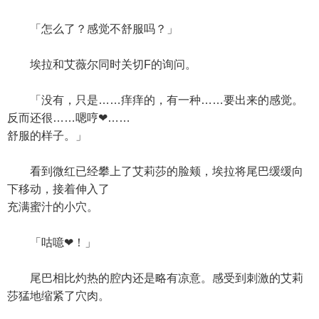
「怎么了？感觉不舒服吗？」
埃拉和艾薇尔同时关切F的询问。
「没有，只是……痒痒的，有一种……要出来的感觉。
反而还很……嗯哼❤……
舒服的样子。」
看到微红已经攀上了艾莉莎的脸颊，埃拉将尾巴缓缓向
下移动，接着伸入了
充满蜜汁的小穴。
「咕噫❤！」
尾巴相比灼热的腔内还是略有凉意。感受到刺激的艾莉
莎猛地缩紧了穴肉。