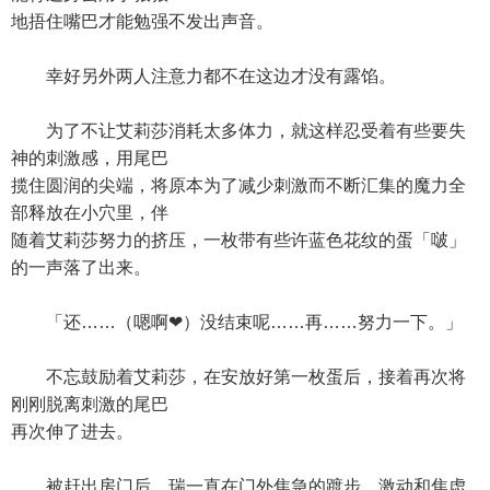
地捂住嘴巴才能勉强不发出声音。
幸好另外两人注意力都不在这边才没有露馅。
为了不让艾莉莎消耗太多体力，就这样忍受着有些要失
神的刺激感，用尾巴
揽住圆润的尖端，将原本为了减少刺激而不断汇集的魔力全
部释放在小穴里，伴
随着艾莉莎努力的挤压，一枚带有些许蓝色花纹的蛋「啵」
的一声落了出来。
「还……（嗯啊❤）没结束呢……再……努力一下。」
不忘鼓励着艾莉莎，在安放好第一枚蛋后，接着再次将
刚刚脱离刺激的尾巴
再次伸了进去。
被赶出房门后，瑞一直在门外焦急的踱步，激动和焦虑