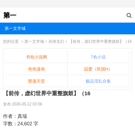
第一文学城
您的位置
第一文学城
武侠玄幻
【前传，虚幻世界中重整旗鼓】（16
书包小说网
7色小说
色色漫画
囚爱（民国H）
禁漫天堂
极品淫乱合集
【前传，虚幻世界中重整旗鼓】（16
发布:2026-05-12 03:06
作者：真瑞
字数：24,602 字