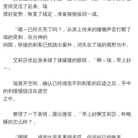
变得灵活了起来。瑞
摆好架势，恢复了镇定，准备狠狠扳回一成。
「嗯～已经天亮了吗？」从床上传来的慵懒声音打断了
瑞的突刺，在分神的
间隙，矫捷的刺客已然跳出窗外，消失在了瑞的视野当中。
艾莉莎坐起身来揉了揉朦胧的眼睛，「啊～瑞，早上好
～」
瑞展开空间，确认已经感觉不到刺客的踪迹之后，手中
的剑慢慢隐没在虚空
之中。
整理了一下表情，露出微笑，「早上好啊艾莉莎，昨晚
睡的怎么样？」
「嗯嗯……感觉比平常累很多哎，但还好已经恢复