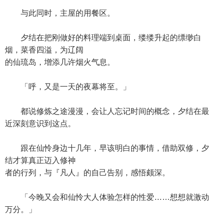
与此同时，主屋的用餐区。
夕结在把刚做好的料理端到桌面，缕缕升起的缥缈白
烟，菜香四溢，为辽阔
的仙琉岛，增添几许烟火气息。
「呼，又是一天的夜幕将至。」
都说修炼之途漫漫，会让人忘记时间的概念，夕结在最
近深刻意识到这点。
跟在仙怜身边十几年，早该明白的事情，借助双修，夕
结才算真正迈入修神
者的行列，与『凡人』的自己告别，感悟颇深。
「今晚又会和仙怜大人体验怎样的性爱……想想就激动
万分。」