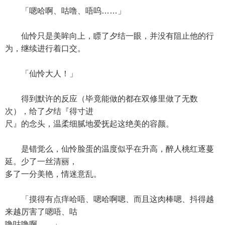
「嗯哈啊、咕噜、唔呜……」
仙怜只是美眸向上，瞟了夕结一眼，并没有阻止他的行
为，继续进行着口交。
「仙怜大人！」
得到默许的反应（毕竟能做的都在双修里做了无数
次），给了夕结『得寸进
尺』的念头，温柔细腻地爱抚起这绝美的容颜。
是错觉么，仙怜脸蛋的温度似乎在升高，醉人桃红逐蔓
延。少了一丝清丽，
多了一分美艳，情迷意乱。
「摸得有点痒哈唔、嗯哈啊嗯、而且这肉棒嗯、抖得越
来越厉害了嗯唔、咕
噜咕噜啊……」