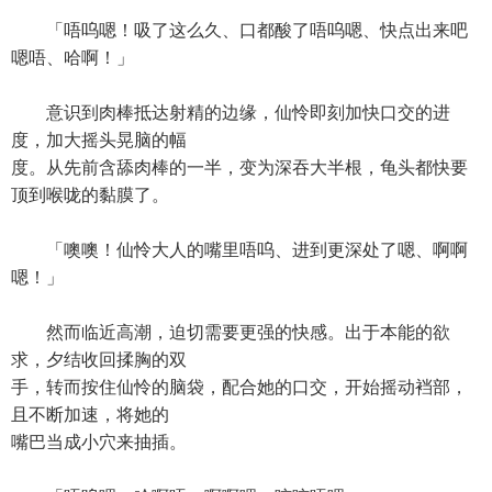
「唔呜嗯！吸了这么久、口都酸了唔呜嗯、快点出来吧
嗯唔、哈啊！」
意识到肉棒抵达射精的边缘，仙怜即刻加快口交的进
度，加大摇头晃脑的幅
度。从先前含舔肉棒的一半，变为深吞大半根，龟头都快要
顶到喉咙的黏膜了。
「噢噢！仙怜大人的嘴里唔呜、进到更深处了嗯、啊啊
嗯！」
然而临近高潮，迫切需要更强的快感。出于本能的欲
求，夕结收回揉胸的双
手，转而按住仙怜的脑袋，配合她的口交，开始摇动裆部，
且不断加速，将她的
嘴巴当成小穴来抽插。