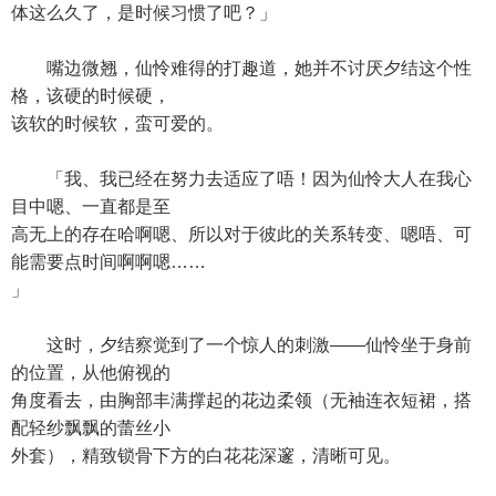
体这么久了，是时候习惯了吧？」
嘴边微翘，仙怜难得的打趣道，她并不讨厌夕结这个性
格，该硬的时候硬，
该软的时候软，蛮可爱的。
「我、我已经在努力去适应了唔！因为仙怜大人在我心
目中嗯、一直都是至
高无上的存在哈啊嗯、所以对于彼此的关系转变、嗯唔、可
能需要点时间啊啊嗯……
」
这时，夕结察觉到了一个惊人的刺激——仙怜坐于身前
的位置，从他俯视的
角度看去，由胸部丰满撑起的花边柔领（无袖连衣短裙，搭
配轻纱飘飘的蕾丝小
外套），精致锁骨下方的白花花深邃，清晰可见。