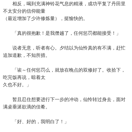
相反，喝到充满神铃花气息的精液，成功平复了丹田里
不太安分的信仰能量
（最近增加了少许修炼量），挺愉快的。
「真的很抱歉！是我僭越了，任何惩罚都能接受！」
说者无意，听者有心。夕结以为仙怜真的有不满，赶忙
追加道歉，不知所措。
「诶～任何惩罚么，就放在晚点的双修好了。收拾下，
吃完饭再说，晾着太
久也不好。」
暂且忍住想要进行下一步的冲动，仙怜转过身去，面对
满桌垂涎欲滴的佳肴。
「好、好的，我明白了！」