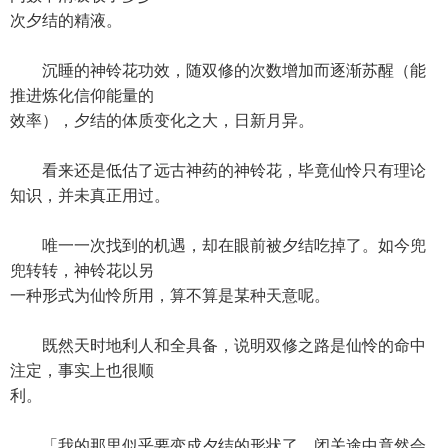
次夕结的精液。
沉睡的神铃花功效，随双修的次数增加而逐渐苏醒（能
推进炼化信仰能量的
效率），夕结的体质变化之大，日新月异。
看来还是低估了远古神药的神铃花，毕竟仙怜只有理论
知识，并未真正用过。
唯一一次找到的机遇，却在眼前被夕结吃掉了。如今兜
兜转转，神铃花以另
一种形式为仙怜所用，算不算是某种天意呢。
既然天时地利人和全具备，说明双修之路是仙怜的命中
注定，事实上也很顺
利。
「我的那里似乎要变成夕结的形状了，闭关途中竟然会