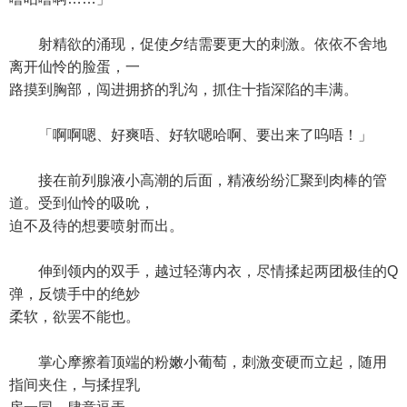
射精欲的涌现，促使夕结需要更大的刺激。依依不舍地
离开仙怜的脸蛋，一
路摸到胸部，闯进拥挤的乳沟，抓住十指深陷的丰满。
「啊啊嗯、好爽唔、好软嗯哈啊、要出来了呜唔！」
接在前列腺液小高潮的后面，精液纷纷汇聚到肉棒的管
道。受到仙怜的吸吮，
迫不及待的想要喷射而出。
伸到领内的双手，越过轻薄内衣，尽情揉起两团极佳的Q
弹，反馈手中的绝妙
柔软，欲罢不能也。
掌心摩擦着顶端的粉嫩小葡萄，刺激变硬而立起，随用
指间夹住，与揉捏乳