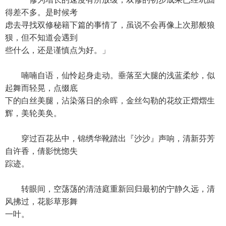
得差不多。是时候考
虑去寻找双修秘籍下篇的事情了，虽说不会再像上次那般狼
狈，但不知道会遇到
些什么，还是谨慎点为好。」
喃喃自语，仙怜起身走动。垂落至大腿的浅蓝柔纱，似
起舞而轻晃，点缀底
下的白丝美腿，沾染落日的余晖，金丝勾勒的花纹正熠熠生
辉，美轮美奂。
穿过百花丛中，锦绣华靴踏出『沙沙』声响，清新芬芳
自许香，倩影恍惚失
踪迹。
转眼间，空荡荡的清涟庭重新回归最初的宁静久远，清
风拂过，花影草形舞
一叶。