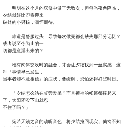
明明在这个月的双修中做了无数次，但每当夜色降临，
夕结就好比即将迎来
破处的小男孩，满怀期待。
难道是舒服过头，导致每次做完都会缺失那部分记忆？
或者说至今为止的一
切都是意淫出来的？
唯有肉体交欢时的融合，才会让夕结找到一丝实感，这
种『事情早已发生，
当事者却不敢相信』的症状，要缓解，恐怕还得好些时日。
「夕结怎么站在桌旁发呆？而且裤裆的帐篷都撑起来
了，太阳还没下山就忍
不住了吗？」
宛若天籁之音的动听音色，将夕结拉回现实。仙怜不知