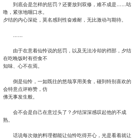
到底会是怎样的惩罚？还要放到双修，难不成是……咕
噜，紧张地咽口水。
夕结的内心深处，莫名感到性奋难耐，无比激动与期待。
……
由于在意着仙怜说的惩罚，以及无法冷却的裆部，夕结
在吃晚饭时有些食不
知味、心不在焉。
倒是仙怜，一如既往的悠哉享用美食，碰到特别喜欢的
会特意点评称赞，仿
佛无事发生般。
会不会是自己在意过头了？夕结深深感叹起他的不成
熟。
话说每次做的料理都能让仙怜吃得开心，光是看着就让