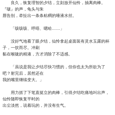
良久，恢复理智的夕结，立刻放开仙怜，抽离肉棒。
『啵』的声，龟头与朱
唇告别，牵扯出一条条粘稠的唾液水丝。
「咳咳咳、呼唔、嗯哈……」
没好气地看了眼夕结，仙怜拿起桌面装有灵水玉露的杯
子，一饮而尽。冲刷
黏在喉咙的精液，方才消除了不适感。
「虽说是我让夕结尽快习惯的，但你也太为所欲为了
吧？射完后，居然还在
我的嘴里继续变大。」
用力抓了下笔直挺立的肉棒，引得夕结吃痛地叫出声，
仙怜随即恢复平时的
出尘淡然，说着玩的，并没有生气。