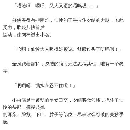
「唔哈啊、嗯呼、又大又硬的唔呜嗯……」
好像吞得有些困难，仙怜的玉手按住夕结的大腿，以此
受力，脑袋加快前后
摆动，使肉棒进出小嘴。
「哈啊！仙怜大人吸得好紧嗯、舒服过头了唔呜嗯！」
全身跟着颤抖，夕结的脑海无法思考其他，唯有一个爽
字。
「啊啊嗯、我实在忍不住啦！」
不再满足于被动的享受口交，夕结略微弯腰，抱住了仙
怜的头部，抚摸起她
的耳朵、脸颊、下巴、脖子等部位，尽享吹弹可破的美妙手
感。