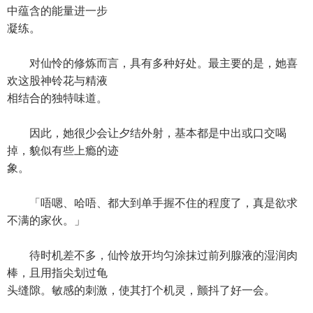
中蕴含的能量进一步
凝练。
对仙怜的修炼而言，具有多种好处。最主要的是，她喜
欢这股神铃花与精液
相结合的独特味道。
因此，她很少会让夕结外射，基本都是中出或口交喝
掉，貌似有些上瘾的迹
象。
「唔嗯、哈唔、都大到单手握不住的程度了，真是欲求
不满的家伙。」
待时机差不多，仙怜放开均匀涂抹过前列腺液的湿润肉
棒，且用指尖划过龟
头缝隙。敏感的刺激，使其打个机灵，颤抖了好一会。