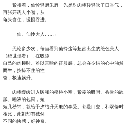
紧接着，仙怜轻启朱唇，先是对肉棒轻轻吹了口香气，
再张开诱人小嘴，从
龟头含住，慢慢吞进。
「仙、仙怜大人……」
无论多少次，每当看到仙怜这等超然出尘的绝色美人
（绝世强者），在吸舔
自己的肉棒时。难以言喻的征服感，总会在夕结的心中油然
而生，按捺不住的性
奋，极速飙升。
肉棒缓缓进入暖和的樱桃小嘴，紧凑的吸附、香舌的舔
舐、唾液的包围，短
短几秒钟，就给予夕结升天般的享受。都是口交，和双修时
相比，此刻却有截然
不同的快感，好神奇。