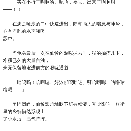
「实在不行了啊啊哈、嗯唔，要去、出来了啊啊啊
——！！！」
在满是唾液的口中快速进出，除却两人的喘息与呻吟，
亦有淫乱的水声和吸
舔声。
当龟头最后一次在仙怜的深喉探索时，猛的抽搐几下，
堆积已久的大量白浊，
毫无保留地灌进前方的喉咙通道。
「唔呜呜！哈啊嗯、好浓郁呜唔嗯、呀哈啊嗯、咕噜咕
噜嗯……」
美眸圆睁，仙怜艰难地咽下所有精液，受此影响，短裙
里的亵裤悄然浮现出
了小水渍，湿气阵阵。