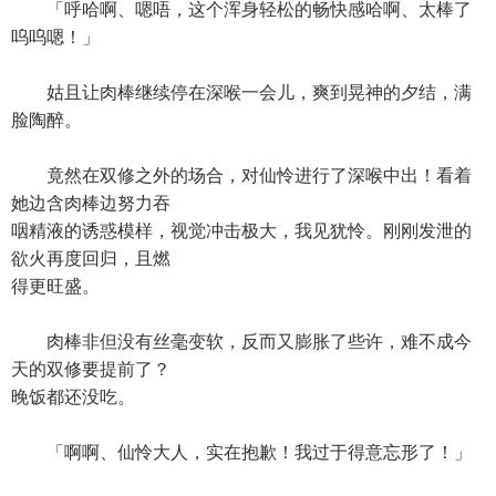
「呼哈啊、嗯唔，这个浑身轻松的畅快感哈啊、太棒了
呜呜嗯！」
姑且让肉棒继续停在深喉一会儿，爽到晃神的夕结，满
脸陶醉。
竟然在双修之外的场合，对仙怜进行了深喉中出！看着
她边含肉棒边努力吞
咽精液的诱惑模样，视觉冲击极大，我见犹怜。刚刚发泄的
欲火再度回归，且燃
得更旺盛。
肉棒非但没有丝毫变软，反而又膨胀了些许，难不成今
天的双修要提前了？
晚饭都还没吃。
「啊啊、仙怜大人，实在抱歉！我过于得意忘形了！」