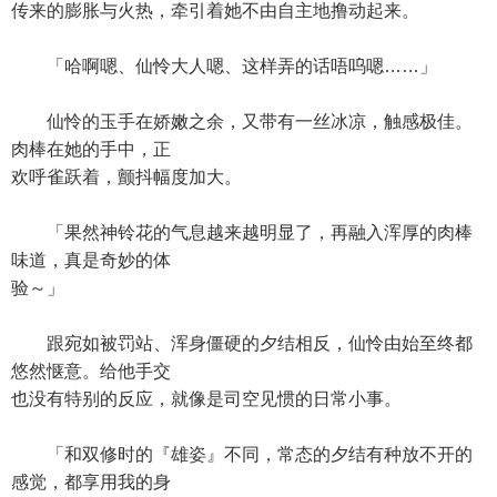
传来的膨胀与火热，牵引着她不由自主地撸动起来。
「哈啊嗯、仙怜大人嗯、这样弄的话唔呜嗯……」
仙怜的玉手在娇嫩之余，又带有一丝冰凉，触感极佳。
肉棒在她的手中，正
欢呼雀跃着，颤抖幅度加大。
「果然神铃花的气息越来越明显了，再融入浑厚的肉棒
味道，真是奇妙的体
验～」
跟宛如被罚站、浑身僵硬的夕结相反，仙怜由始至终都
悠然惬意。给他手交
也没有特别的反应，就像是司空见惯的日常小事。
「和双修时的『雄姿』不同，常态的夕结有种放不开的
感觉，都享用我的身