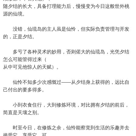
随夕结的长大，具备打理能力后，慢慢变为今日这般世外桃
源的仙境。
没错，仙琉岛的主人虽是仙怜，但实际负责管理与开发
的，正是夕结。
多亏了各种灵术的妙用，否则偌大的仙琉岛，光凭夕结
怎么可能管得过来（
从中可见他惊人的天赋）。
仙怜不知多少次感慨过——从夕结身上获得的，远比自
己付出的要多得多。
小到衣食住行，大到修炼环境，对比拥有夕结的前后，
简直是天壤之别。
时至今日，在修炼之余，仙怜能察觉到生活的乐趣并去
接受它、享受它，可