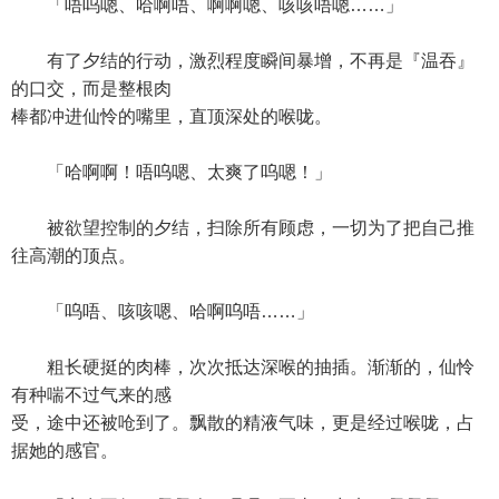
「唔呜嗯、哈啊唔、啊啊嗯、咳咳唔嗯……」
有了夕结的行动，激烈程度瞬间暴增，不再是『温吞』
的口交，而是整根肉
棒都冲进仙怜的嘴里，直顶深处的喉咙。
「哈啊啊！唔呜嗯、太爽了呜嗯！」
被欲望控制的夕结，扫除所有顾虑，一切为了把自己推
往高潮的顶点。
「呜唔、咳咳嗯、哈啊呜唔……」
粗长硬挺的肉棒，次次抵达深喉的抽插。渐渐的，仙怜
有种喘不过气来的感
受，途中还被呛到了。飘散的精液气味，更是经过喉咙，占
据她的感官。