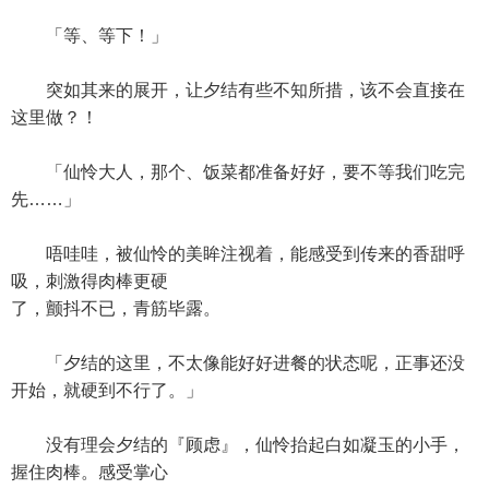
「等、等下！」
突如其来的展开，让夕结有些不知所措，该不会直接在
这里做？！
「仙怜大人，那个、饭菜都准备好好，要不等我们吃完
先……」
唔哇哇，被仙怜的美眸注视着，能感受到传来的香甜呼
吸，刺激得肉棒更硬
了，颤抖不已，青筋毕露。
「夕结的这里，不太像能好好进餐的状态呢，正事还没
开始，就硬到不行了。」
没有理会夕结的『顾虑』，仙怜抬起白如凝玉的小手，
握住肉棒。感受掌心