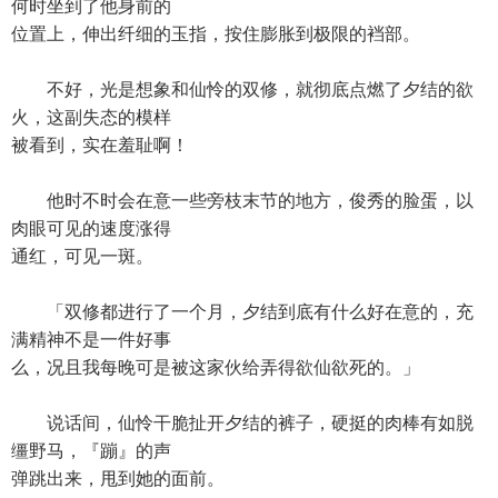
何时坐到了他身前的
位置上，伸出纤细的玉指，按住膨胀到极限的裆部。
不好，光是想象和仙怜的双修，就彻底点燃了夕结的欲
火，这副失态的模样
被看到，实在羞耻啊！
他时不时会在意一些旁枝末节的地方，俊秀的脸蛋，以
肉眼可见的速度涨得
通红，可见一斑。
「双修都进行了一个月，夕结到底有什么好在意的，充
满精神不是一件好事
么，况且我每晚可是被这家伙给弄得欲仙欲死的。」
说话间，仙怜干脆扯开夕结的裤子，硬挺的肉棒有如脱
缰野马，『蹦』的声
弹跳出来，甩到她的面前。