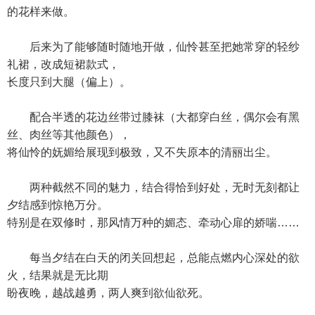
的花样来做。
后来为了能够随时随地开做，仙怜甚至把她常穿的轻纱
礼裙，改成短裙款式，
长度只到大腿（偏上）。
配合半透的花边丝带过膝袜（大都穿白丝，偶尔会有黑
丝、肉丝等其他颜色），
将仙怜的妩媚给展现到极致，又不失原本的清丽出尘。
两种截然不同的魅力，结合得恰到好处，无时无刻都让
夕结感到惊艳万分。
特别是在双修时，那风情万种的媚态、牵动心扉的娇喘……
每当夕结在白天的闭关回想起，总能点燃内心深处的欲
火，结果就是无比期
盼夜晚，越战越勇，两人爽到欲仙欲死。