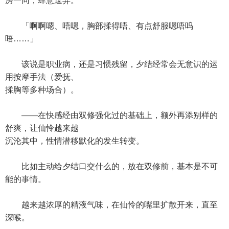
房一同，肆意逗弄。
「啊啊嗯、唔嗯，胸部揉得唔、有点舒服嗯唔呜
唔……」
该说是职业病，还是习惯残留，夕结经常会无意识的运
用按摩手法（爱抚、
揉胸等多种场合）。
——在快感经由双修强化过的基础上，额外再添别样的
舒爽，让仙怜越来越
沉沦其中，性情潜移默化的发生转变。
比如主动给夕结口交什么的，放在双修前，基本是不可
能的事情。
越来越浓厚的精液气味，在仙怜的嘴里扩散开来，直至
深喉。