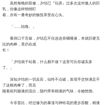
虽然每晚的双修，夕结已『玩弄』过多次这对傲人的巨
乳，但像这样悄悄盯
着，亦有一番奇妙的愉悦享受在心头。
「……咕噜。」
看得口干舌燥，夕结忍不住连连吞咽唾液，本就巨硬无
比的肉棒，竟仍在成
长！
「夕结就干站着，什么都不做？这里可比你诚实多
了。」
深知夕结的一切反应，仙怜不点破，发现手交快满足不
了这根肉棒了，而且
随着前列腺液的流出，隐约带有精液的气味，令她恍惚。
今非昔比，经过修为的暴涨与神铃花的逐步苏醒，精液