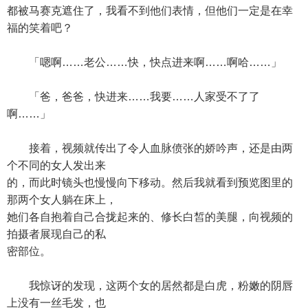
都被马赛克遮住了，我看不到他们表情，但他们一定是在幸
福的笑着吧？
「嗯啊……老公……快，快点进来啊……啊哈……」
「爸，爸爸，快进来……我要……人家受不了了
啊……」
接着，视频就传出了令人血脉偾张的娇吟声，还是由两
个不同的女人发出来
的，而此时镜头也慢慢向下移动。然后我就看到预览图里的
那两个女人躺在床上，
她们各自抱着自己合拢起来的、修长白皙的美腿，向视频的
拍摄者展现自己的私
密部位。
我惊讶的发现，这两个女的居然都是白虎，粉嫩的阴唇
上没有一丝毛发，也