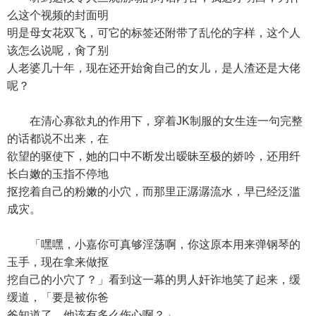
么这个视频的封面明
明是母女花双飞，可它的标签还附带了乱伦的字样，这个人
该怎么说呢，肏了别
人老婆几十年，现在还开始肏自己的女儿，是人渣还是大佬
呢？
在清心寡欲丸的作用下，穿着JK制服的女生连一句完整
的话都说不出来，在
欲望的驱使下，她的口中不断发出暧昧至极的娇吟，还用纤
长白嫩的玉指不停地
抠挖着自己的粉嫩的小穴，而那里正潺潺流水，早已经泛滥
成灾。
「嘿嘿，小嘉你可真够淫荡啊，你这原本用来弹钢琴的
玉手，现在拿来做抠
挖自己的小穴了？」看到这一幕的男人奸诈地笑了起来，缓
缓道，「要是被你爸
爸知道了，他该有多么伤心啊？」