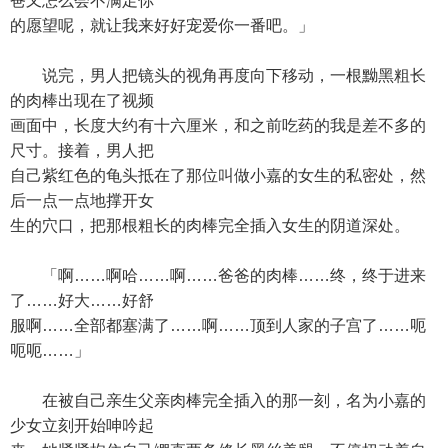
爸又怎么会不满足你
的愿望呢，就让我来好好宠爱你一番吧。」
说完，男人把镜头的视角再度向下移动，一根黝黑粗长
的肉棒出现在了视频
画面中，长度大约有十六厘米，和之前吃药的我是差不多的
尺寸。接着，男人把
自己紫红色的龟头抵在了那位叫做小嘉的女生的私密处，然
后一点一点地撑开女
生的穴口，把那根粗长的肉棒完全插入女生的阴道深处。
「啊……啊哈……啊……爸爸的肉棒……终，终于进来
了……好大……好舒
服啊……全部都塞满了……啊……顶到人家的子宫了……呃
呃呃……」
在被自己亲生父亲肉棒完全插入的那一刻，名为小嘉的
少女立刻开始呻吟起