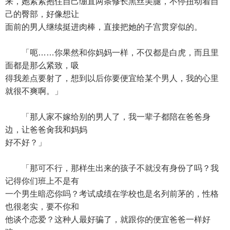
来，她紧紧抱住自己绷直两条修长黑丝美腿，不停扭动着自
己的臀部，好像想让
面前的男人继续挺进肉棒，直接把她的子宫贯穿似的。
「呃……你果然和你妈妈一样，不仅都是白虎，而且里
面都是那么紧致，吸
得我差点要射了，想到以后你要便宜给某个男人，我的心里
就很不爽啊。」
「那人家不嫁给别的男人了，我一辈子都陪在爸爸身
边，让爸爸肏我和妈妈
好不好？」
「那可不行，那样生出来的孩子不就没有身份了吗？我
记得你们班上不是有
一个男生暗恋你吗？考试成绩在学校也是名列前茅的，性格
也很老实，要不你和
他谈个恋爱？这种人最好骗了，就跟你的便宜爸爸一样好