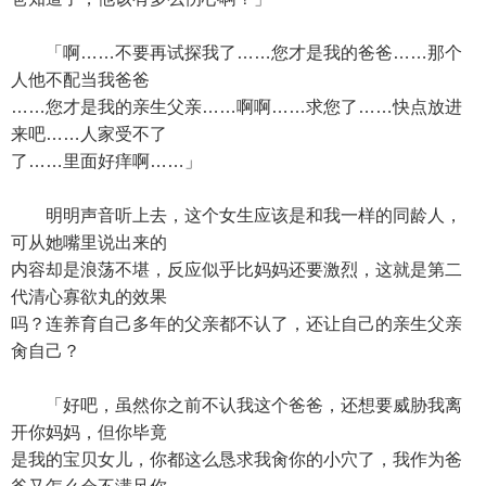
「啊……不要再试探我了……您才是我的爸爸……那个
人他不配当我爸爸
……您才是我的亲生父亲……啊啊……求您了……快点放进
来吧……人家受不了
了……里面好痒啊……」
明明声音听上去，这个女生应该是和我一样的同龄人，
可从她嘴里说出来的
内容却是浪荡不堪，反应似乎比妈妈还要激烈，这就是第二
代清心寡欲丸的效果
吗？连养育自己多年的父亲都不认了，还让自己的亲生父亲
肏自己？
「好吧，虽然你之前不认我这个爸爸，还想要威胁我离
开你妈妈，但你毕竟
是我的宝贝女儿，你都这么恳求我肏你的小穴了，我作为爸