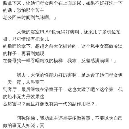
照拿下来，让她们母女两个在上面尿尿，如果不好好洗一下
的话，恐怕那个苦主
老公回来时闻到气味啊。」
「大佬的浴室PLAY也玩得好爽啊，还采用了多机位拍
摄，只可惜没有把女儿
的后面给拿下。想起之前大佬描述的，这个私生女高傲冷淡
的样子，再看到她现
在像母狗一样吞咽精液的模样，我靠，反差感满满啊！」
「我去，大佬的性能力好厉害啊，足足肏了她们母女俩
一天一夜，从卧室干
到客厅，最后继续在浴室开干，这也太猛了吧？这个第二代
的短小无力丹效果这
么厉害吗？而且好像没有第一代的副作用吧？」
「阿弥陀佛，我劝施主还是要多做善事，不要以为自己
做的事无人知晓，冥