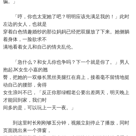
骗。」
「哼，你也太宠她了吧？明明应该先满足我的！」此时
左边的女人，也就是
穿着白色情趣婚纱的那位妈妈已经把双腿放了下来。她侧躺
着身体，一脸欲求不
满地看着女儿和自己的情夫乱伦。
「急什么？和女儿你也争吗？下一个就是你了。」男人
抱起JK女生小嘉的翘
臀，把她的一双修长黑丝美腿扛在肩上，接着毫不留情地挺
动自己的腰部，肏得
女生浪叫不已，「反正你那绿帽老公要出差两天，明天晚上
才能回到家，我们时
间多的是，可以玩上一天一夜。」
到这里时长刚刚够五分钟，视频立刻停止了播放，同时
页面跳出来一个弹窗，