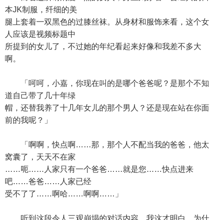
本JK制服，纤细的美
腿上套着一双黑色的过膝丝袜。从身材和服饰来看，这个女
人应该是视频标题中
所提到的女儿了，不过她的年纪看起来好像和我差不多大
啊。
「呵呵，小嘉，你现在叫的是哪个爸爸呢？是那个不知
道自己带了几十年绿
帽，还替我养了十几年女儿的那个男人？还是现在站在你面
前的我呢？」
「啊啊，快点啊……那，那个人不配当我的爸爸，他太
窝囊了，天天不在家
……呃……人家只有一个爸爸……就是您……快点进来
吧……爸爸……人家已经
受不了了……啊哈……啊啊……」
听到这段令人三观崩塌的对话内容，我这才明白，为什