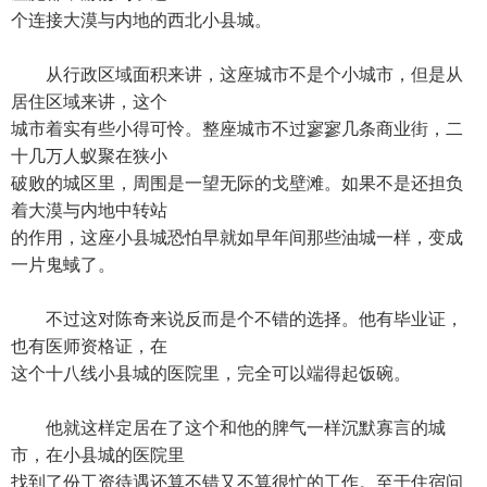
个连接大漠与内地的西北小县城。
从行政区域面积来讲，这座城市不是个小城市，但是从
居住区域来讲，这个
城市着实有些小得可怜。整座城市不过寥寥几条商业街，二
十几万人蚁聚在狭小
破败的城区里，周围是一望无际的戈壁滩。如果不是还担负
着大漠与内地中转站
的作用，这座小县城恐怕早就如早年间那些油城一样，变成
一片鬼蜮了。
不过这对陈奇来说反而是个不错的选择。他有毕业证，
也有医师资格证，在
这个十八线小县城的医院里，完全可以端得起饭碗。
他就这样定居在了这个和他的脾气一样沉默寡言的城
市，在小县城的医院里
找到了份工资待遇还算不错又不算很忙的工作。至于住宿问