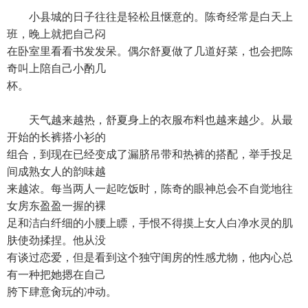
小县城的日子往往是轻松且惬意的。陈奇经常是白天上
班，晚上就把自己闷
在卧室里看看书发发呆。偶尔舒夏做了几道好菜，也会把陈
奇叫上陪自己小酌几
杯。
天气越来越热，舒夏身上的衣服布料也越来越少。从最
开始的长裤搭小衫的
组合，到现在已经变成了漏脐吊带和热裤的搭配，举手投足
间成熟女人的韵味越
来越浓。每当两人一起吃饭时，陈奇的眼神总会不自觉地往
女房东盈盈一握的裸
足和洁白纤细的小腰上瞟，手恨不得摸上女人白净水灵的肌
肤使劲揉捏。他从没
有谈过恋爱，但是看到这个独守闺房的性感尤物，他内心总
有一种把她摁在自己
胯下肆意肏玩的冲动。