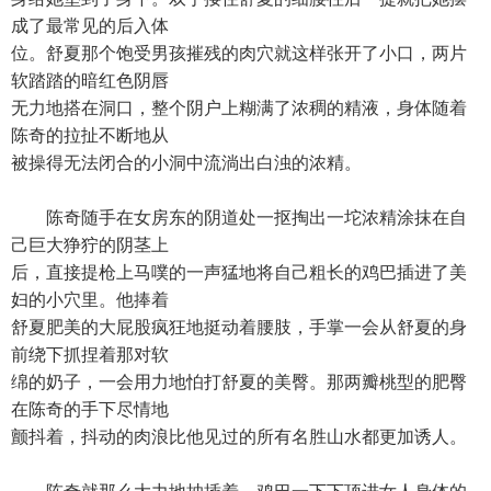
成了最常见的后入体
位。舒夏那个饱受男孩摧残的肉穴就这样张开了小口，两片
软踏踏的暗红色阴唇
无力地搭在洞口，整个阴户上糊满了浓稠的精液，身体随着
陈奇的拉扯不断地从
被操得无法闭合的小洞中流淌出白浊的浓精。
陈奇随手在女房东的阴道处一抠掏出一坨浓精涂抹在自
己巨大狰狞的阴茎上
后，直接提枪上马噗的一声猛地将自己粗长的鸡巴插进了美
妇的小穴里。他捧着
舒夏肥美的大屁股疯狂地挺动着腰肢，手掌一会从舒夏的身
前绕下抓捏着那对软
绵的奶子，一会用力地怕打舒夏的美臀。那两瓣桃型的肥臀
在陈奇的手下尽情地
颤抖着，抖动的肉浪比他见过的所有名胜山水都更加诱人。