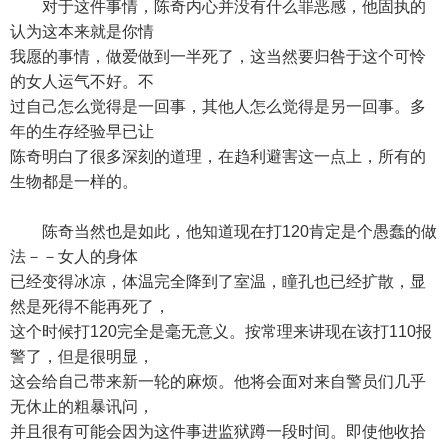
对于这件事情，陈奇内心并没有什么罪恶感，他固执的
认为这本来就是你情
我愿的事情，做爱做到一半死了，这当然要归咎于这个可怜
的女人运气不好。不
过自己怎么觉得是一回事，其他人怎么觉得是另一回事。多
年的生存经验早已让
陈奇明白了很多深刻的道理，在趋利避害这一点上，所有的
生物都是一样的。
陈奇当然也是如此，他知道现在打120肯定是个愚蠢的做
法－－女人的身体
已经变得冰凉，体温完全降到了室温，瞳孔也已经扩散，显
然是死得不能再死了，
这个时候打120完全是毫无意义。按常理来讲现在该打110报
警了，但是很明显，
这会给自己带来新一轮的麻烦。他将会面对来自警员们几乎
无休止的粗暴讯问，
并且很有可能会因为这件事进监狱蹲一段时间。即使他收拾