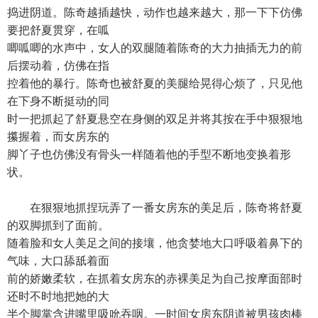
捣进阴道。陈奇越插越快，动作也越来越大，那一下下仿佛
要把舒夏贯穿，在呱
唧呱唧的水声中，女人的双腿随着陈奇的大力抽插无力的前
后摆动着，仿佛在指
控着他的暴行。陈奇也被舒夏的美腿给晃得心烦了，只见他
在下身不断挺动的同
时一把抓起了舒夏悬空在身侧的双足并将其按在手中狠狠地
攥握着，而女房东的
脚丫子也仿佛没有骨头一样随着他的手型不断地变换着形
状。
在狠狠地抓捏玩弄了一番女房东的美足后，陈奇将舒夏
的双脚抓到了面前。
随着脸和女人美足之间的接壤，他贪婪地大口呼吸着鼻下的
气味，大口舔舐着面
前的娇嫩柔软，在抓着女房东的赤裸美足为自己按摩面部时
还时不时地把她的大
半个脚掌含进嘴里吸吮吞咽。一时间女房东阴道被男孩肉棒