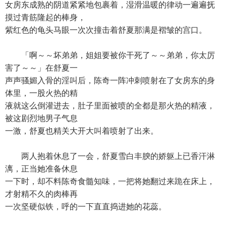
女房东成熟的阴道紧紧地包裹着，湿滑温暖的律动一遍遍抚
摸过青筋隆起的棒身，
紫红色的龟头马眼一次次撞击着舒夏那满是褶皱的宫口。
「啊～～坏弟弟，姐姐要被你干死了～～弟弟，你太厉
害了～～」在舒夏一
声声骚媚入骨的淫叫后，陈奇一阵冲刺喷射在了女房东的身
体里，一股火热的精
液就这么倒灌进去，肚子里面被喷的全都是那火热的精液，
被这剧烈地男子气息
一激，舒夏也精关大开大叫着喷射了出来。
两人抱着休息了一会，舒夏雪白丰腴的娇躯上已香汗淋
漓，正当她准备休息
一下时，却不料陈奇食髓知味，一把将她翻过来跪在床上，
才射精不久的肉棒再
一次坚硬似铁，呼的一下直直捣进她的花蕊。