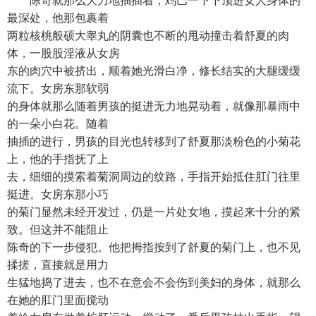
陈奇就那么大力地抽插着，鸡巴一下下顶进女人身体的
最深处，他那包裹着
两粒核桃般硕大睾丸的阴囊也不断的甩动撞击着舒夏的肉
体，一股股淫液从女房
东的肉穴中被挤出，顺着她光滑白净，修长结实的大腿缓缓
流下。女房东那软弱
的身体就那么随着男孩的挺进无力地晃动着，就像那暴雨中
的一朵小白花。随着
抽插的进行，男孩的目光也转移到了舒夏那淡粉色的小菊花
上，他的手指抚了上
去，细细的摸索着菊洞周边的纹路，手指开始抵住肛门往里
挺进。女房东那小巧
的菊门显然未经开发过，仍是一片处女地，摸起来十分的紧
致。但这并不能阻止
陈奇的下一步侵犯。他把拇指按到了舒夏的菊门上，也不见
揉搓，直接就是用力
生猛地捣了进去，也不在意会不会伤到美妇的身体，就那么
在她的肛门里面搅动