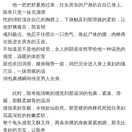
他一把把舒夏抱过来，任女房东的尸身趴在自己身上。
陈奇只觉一抹充满弹
性的绵软顶在自己的胸膛上，下身触及到那滑腻的柔软，让
他舒爽难言，简直销
魂到极点。他忍不住喷出一口热气，推起尸体的腰，肉棒再
次挺进女房东的玉壶。
不知道是不是他的错觉，女人的阴道依然带给他一种温热的
感觉，温暖的体腔里
面也依旧润滑。腰身顺势一挺，鸡巴完全进入身上美妇的骚
穴后，一抹滑腻的温
润包裹感瞬间传至男人全身。
此时，陈奇能清晰的感觉到那温润的包裹，紧凑、滑
腻，那酥柔媚骨的温润
侵蚀美妙至极，令他欲仙欲死。那坚硬的肉棒死死抵住美妇
花蕊深处的粉嫩柔软，
整个龟头感觉又酥又痒。两条赤裸的身躯紧紧相拥，那无比
美妙的充实，让陈奇