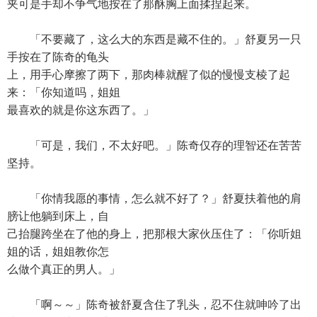
夹可是手却不争气地按在了那酥胸上面揉捏起来。
「不要藏了，这么大的东西是藏不住的。」舒夏另一只
手按在了陈奇的龟头
上，用手心摩擦了两下，那肉棒就醒了似的慢慢支棱了起
来：「你知道吗，姐姐
最喜欢的就是你这东西了。」
「可是，我们，不太好吧。」陈奇仅存的理智还在苦苦
坚持。
「你情我愿的事情，怎么就不好了？」舒夏扶着他的肩
膀让他躺到床上，自
己抬腿跨坐在了他的身上，把那根大家伙压住了：「你听姐
姐的话，姐姐教你怎
么做个真正的男人。」
「啊～～」陈奇被舒夏含住了乳头，忍不住就呻吟了出