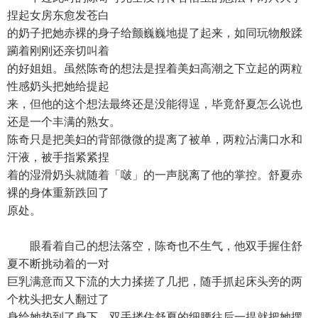
捏起女房东愈发苍白
的奶子把她赤裸的身子给颤巍巍地提了起来，如同玩物般蹂
躏着刚刚还亲切叫着
的好姐姐。虽然陈奇的想法是捏着美妇高潮之下立起的两粒
性感奶头把她给提起
来，但他的这个想法最终还是没能得逞，毕竟舒夏怎么说也
还是一个丰满的熟女。
陈奇只是把美妇的背部微微的提离了被单，两粒沾满口水和
汗液，被手指紧紧捏
着的湿滑奶头就随着「啵」的一声脱离了他的掌控。舒夏赤
裸的身体重新跌回了
原处。
眼看着自己的想法落空，陈奇也不生气，他双手握住舒
夏不断挑动着的一对
巨乳满意而又下流的大力揉搓了几把，随手抓起床头旁的两
个枕头把女人翻过了
身给她垫到了身下。双手搂住舒夏的细腰往后一提就把她摆