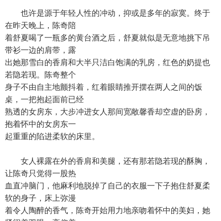
也许是源于年轻人性的冲动，抑或是多年的寂寞。终于
在昨天晚上，陈奇陪
着舒夏喝了一瓶多的黄台酒之后，舒夏就似是无意地挑下吊
带衫一边的肩带，露
出她那雪白的香肩和大半只洁白饱满的乳房，红色的奶提也
若隐若现。陈奇整个
身子不由自主地颤抖着，红着眼睛推开摆在两人之间的饭
桌，一把抱起面前已经
熟透的女房东，大步冲进女人那间宽敞馨香却空虚的卧房，
抱着怀中的女房东一
起重重的陷进柔软的床里。
女人裸露在外的香肩和美腿，还有那若隐若现的酥胸，
让陈奇只觉得一股热
血直冲脑门，他麻利地脱掉了自己的衣服一下子抱住舒夏柔
软的身子，床上弥漫
着令人陶醉的香气，陈奇开始用力地亲吻着怀中的美妇，她