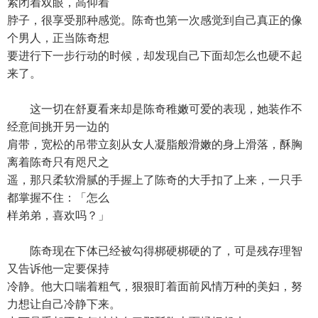
紧闭着双眼，高仰着
脖子，很享受那种感觉。陈奇也第一次感觉到自己真正的像
个男人，正当陈奇想
要进行下一步行动的时候，却发现自己下面却怎么也硬不起
来了。
这一切在舒夏看来却是陈奇稚嫩可爱的表现，她装作不
经意间挑开另一边的
肩带，宽松的吊带立刻从女人凝脂般滑嫩的身上滑落，酥胸
离着陈奇只有咫尺之
遥，那只柔软滑腻的手握上了陈奇的大手扣了上来，一只手
都掌握不住：「怎么
样弟弟，喜欢吗？」
陈奇现在下体已经被勾得梆硬梆硬的了，可是残存理智
又告诉他一定要保持
冷静。他大口喘着粗气，狠狠盯着面前风情万种的美妇，努
力想让自己冷静下来。