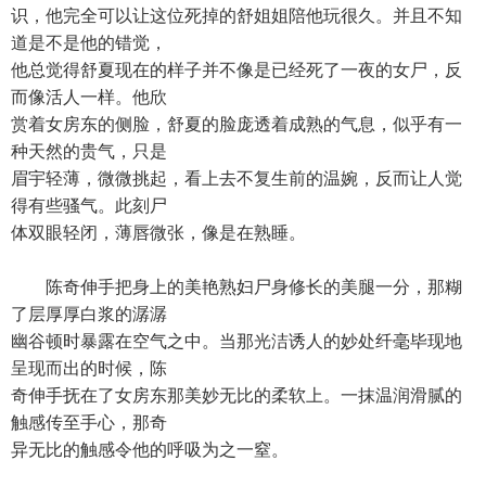
识，他完全可以让这位死掉的舒姐姐陪他玩很久。并且不知
道是不是他的错觉，
他总觉得舒夏现在的样子并不像是已经死了一夜的女尸，反
而像活人一样。他欣
赏着女房东的侧脸，舒夏的脸庞透着成熟的气息，似乎有一
种天然的贵气，只是
眉宇轻薄，微微挑起，看上去不复生前的温婉，反而让人觉
得有些骚气。此刻尸
体双眼轻闭，薄唇微张，像是在熟睡。
陈奇伸手把身上的美艳熟妇尸身修长的美腿一分，那糊
了层厚厚白浆的潺潺
幽谷顿时暴露在空气之中。当那光洁诱人的妙处纤毫毕现地
呈现而出的时候，陈
奇伸手抚在了女房东那美妙无比的柔软上。一抹温润滑腻的
触感传至手心，那奇
异无比的触感令他的呼吸为之一窒。