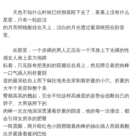
天色不知什么时候已经彻底暗下去了，夜幕上没有什么
星星，只有一轮皎洁
的月亮明镜般挂在天上，洁白的月光透过窗扉映照在卧室
里。
在那里，一个赤裸的男人正压在一个浑身上下光裸的性
感女人身上卖力地耕
耘着，只见陈奇把美妇的双腿抗在肩上，然后蹲立着把肉棒
一口气插入到舒夏阴
道的最深处自上而下疯狂地夯击穿刺着舒夏的小穴。舒夏的
大半个美背和整个美
臀都高高的翘起，完全不怕这样高难度的姿势会扭断自己的
脖子。大男孩胯下的
肉棒一次次地深深贯通着舒夏的阴道，他的每一次撞击，都
会引得女房东的肥臀
一阵震颤，两片暗红色小阴唇随着肉棒的抽出插入而跟着翻
出并紧接着被鸡巴给