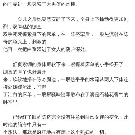
的玉壶进一步夹紧了大男孩的肉棒。
一会儿之后她突然安静了下来，全身上下抽动得更加剧
烈，双脚猛的绷直，
双手死死攥紧身下的床单，在一阵痉挛后，一股热流射在陈
奇的龟头上，刺激的
他再一次把白浆灌进了女人的阴户深处。
舒夏紧绷的身体瘫软下来，紧攥着床单的小手松开了，
绷直的脚丫也舒展开
来，软软地搭在陈奇腿边，一股热乎乎的水流从两人下体连
接处缓缓流出，打湿
了洁白的床单，一股尿骚味随即散布在了满是石楠花香气的
卧室里。
已经红了眼的陈奇完全没有注意到自己女伴的变化，此
时他的脑海中只有一
个想法，那就是疯狂地占有床上这个熟妇的一切。