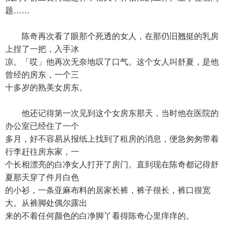
题……
陈奇再次看了眼那个死透的女人，在那仍旧翘挺的乳房
上捏了一把，入手冰
凉。「哎」他再次无奈地叹了口气。这个女人叫舒夏，是他
曾经的房东，一个三
十多岁的熟美女房东。
他还记得第一次见到这个女房东那天，当时他在医院的
办公室已经住了一个
多月，好不容易从报纸上找到了租房的消息，便急匆匆带着
行李赶往房东家，一
个长相漂亮的白净女人打开了房门。直到现在陈奇都记得舒
夏那天穿了件月白色
的小衫，一条亚麻布料的居家长裤，裤子很长，裤口很宽
大。从裤脚处偶尔露出
来的不着任何颜色的白净脚丫看得陈奇心里痒痒的。