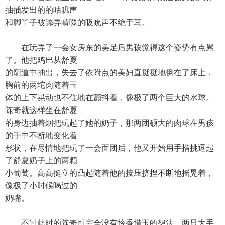
抽插发出的的咕叽声
和脚丫子被舔弄啃噬的吸吮声不绝于耳。
在玩弄了一会女房东的美足后男孩觉得这个姿势有点累
了。他把鸡巴从舒夏
的阴道中抽出，失去了依附点的美妇直挺挺地倒在了床上，
胸前的两坨肉随着玉
体的上下晃动也不住地在颤抖着，像极了两个巨大的水球。
陈奇就这样坐在舒夏
的身边抽着烟把玩起了她的奶子，那两团硕大的肉球在男孩
的手中不断地变化着
形状，在尽情地把玩了一会面团后，他又开始用手指挑逗起
了舒夏奶子上的两颗
小葡萄。高高挺立的凸起随着他的按压挤捏不断地摇晃着，
像极了小时候喝过的
奶嘴。
不过此时的陈奇可完全没有怜香惜玉的想法，两只大手