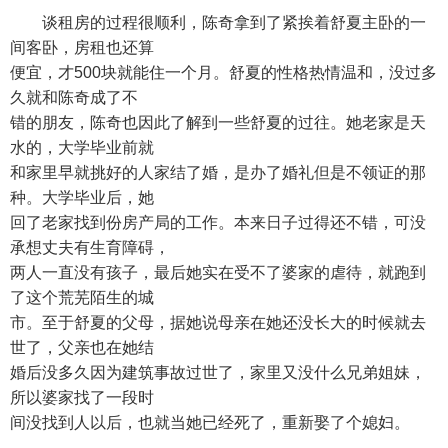
谈租房的过程很顺利，陈奇拿到了紧挨着舒夏主卧的一
间客卧，房租也还算
便宜，才500块就能住一个月。舒夏的性格热情温和，没过多
久就和陈奇成了不
错的朋友，陈奇也因此了解到一些舒夏的过往。她老家是天
水的，大学毕业前就
和家里早就挑好的人家结了婚，是办了婚礼但是不领证的那
种。大学毕业后，她
回了老家找到份房产局的工作。本来日子过得还不错，可没
承想丈夫有生育障碍，
两人一直没有孩子，最后她实在受不了婆家的虐待，就跑到
了这个荒芜陌生的城
市。至于舒夏的父母，据她说母亲在她还没长大的时候就去
世了，父亲也在她结
婚后没多久因为建筑事故过世了，家里又没什么兄弟姐妹，
所以婆家找了一段时
间没找到人以后，也就当她已经死了，重新娶了个媳妇。