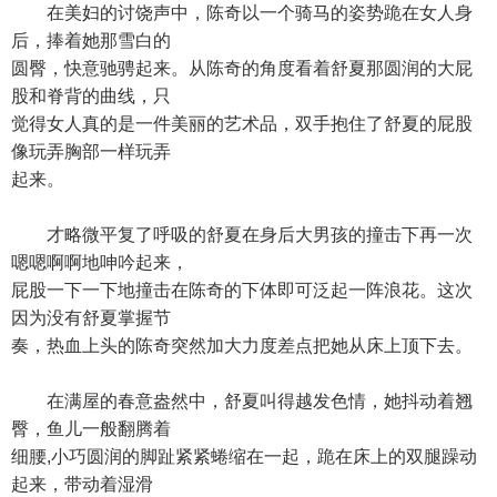
在美妇的讨饶声中，陈奇以一个骑马的姿势跪在女人身
后，捧着她那雪白的
圆臀，快意驰骋起来。从陈奇的角度看着舒夏那圆润的大屁
股和脊背的曲线，只
觉得女人真的是一件美丽的艺术品，双手抱住了舒夏的屁股
像玩弄胸部一样玩弄
起来。
才略微平复了呼吸的舒夏在身后大男孩的撞击下再一次
嗯嗯啊啊地呻吟起来，
屁股一下一下地撞击在陈奇的下体即可泛起一阵浪花。这次
因为没有舒夏掌握节
奏，热血上头的陈奇突然加大力度差点把她从床上顶下去。
在满屋的春意盎然中，舒夏叫得越发色情，她抖动着翘
臀，鱼儿一般翻腾着
细腰,小巧圆润的脚趾紧紧蜷缩在一起，跪在床上的双腿躁动
起来，带动着湿滑