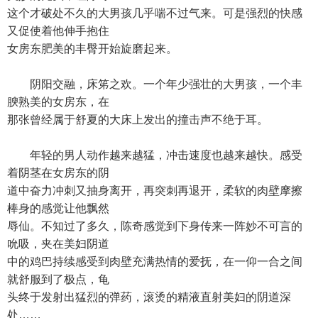
这个才破处不久的大男孩几乎喘不过气来。可是强烈的快感
又促使着他伸手抱住
女房东肥美的丰臀开始旋磨起来。
阴阳交融，床笫之欢。一个年少强壮的大男孩，一个丰
腴熟美的女房东，在
那张曾经属于舒夏的大床上发出的撞击声不绝于耳。
年轻的男人动作越来越猛，冲击速度也越来越快。感受
着阴茎在女房东的阴
道中奋力冲刺又抽身离开，再突刺再退开，柔软的肉壁摩擦
棒身的感觉让他飘然
辱仙。不知过了多久，陈奇感觉到下身传来一阵妙不可言的
吮吸，夹在美妇阴道
中的鸡巴持续感受到肉壁充满热情的爱抚，在一仰一合之间
就舒服到了极点，龟
头终于发射出猛烈的弹药，滚烫的精液直射美妇的阴道深
处……