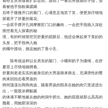
着给女房东做着扩肛运动。搅动了一番后男孩抽出手指，望
着被他手指粗暴蹂躏
后终于微微开口的菊门，心满意足地笑了笑，便更加仔细地
探索开了舒夏的菊花。
一会双手撑开孔洞摩擦肛门口的嫩肉，一会把手指插入深处
抠挖着无人探索的秘
境，有的时候抠挖完舒夏的屁眼后，他还会揪起身下美妇的
头发，把手指伸入她
的嘴中搅动，挑逗她的丁香小舌。
陈奇就这样以女房东的菊门、小嘴和奶子为缰绳，在舒
夏背上尽情地驰骋着。
舒夏则老老实实的被身后的大男孩骑来骑去，充满弹性的臀
肉来回拍击着男孩的
胯间荡漾出阵阵肉波。随着男孩的阳具在她的肉穴里进进出
出，一股股浓稠黏腻
的体液不断地被从她的肉洞中挤出。她的屁股就那么高高的
翘着，用她那深深的