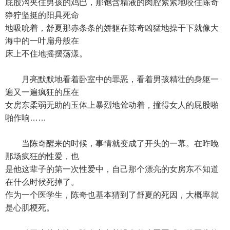
屁股沟夹住男孩的鸡巴，那饱含精液的肉腔紧紧地咬住陈奇
狰狞坚挺的阳具死命
地吸吮着，舒夏那赤条条的娇躯在陈奇凶猛地操干下就像大
海中的一叶扁舟般在
床上不住地摇摆荡漾。
月亮默默地看着卧室中的罪恶，看着男孩精壮的身躯一
遍又一遍疯狂的压在
女房东柔弱无助的玉体上暴烈地耸动着，撞得女人的屁股啪
啪作响……
当陈奇醒来的时候，事情就变成了开头的一幕。在昨晚
那场疯狂的性爱，也
是他这辈子的第一次性爱中，自己那个漂亮的女房东不知道
在什么时候死掉了。
作为一个医学生，陈奇也基本猜到了舒夏的死因，大概率就
是心肌梗死。