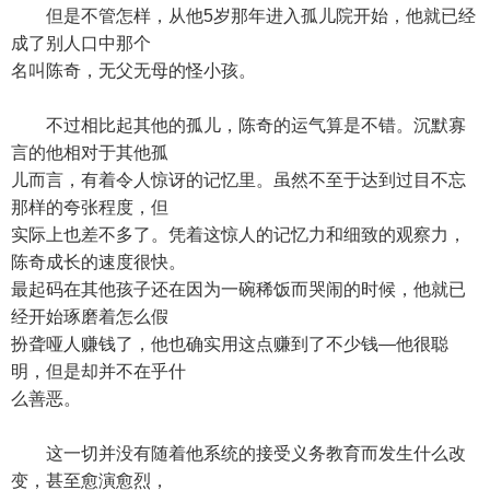
但是不管怎样，从他5岁那年进入孤儿院开始，他就已经
成了别人口中那个
名叫陈奇，无父无母的怪小孩。
不过相比起其他的孤儿，陈奇的运气算是不错。沉默寡
言的他相对于其他孤
儿而言，有着令人惊讶的记忆里。虽然不至于达到过目不忘
那样的夸张程度，但
实际上也差不多了。凭着这惊人的记忆力和细致的观察力，
陈奇成长的速度很快。
最起码在其他孩子还在因为一碗稀饭而哭闹的时候，他就已
经开始琢磨着怎么假
扮聋哑人赚钱了，他也确实用这点赚到了不少钱—他很聪
明，但是却并不在乎什
么善恶。
这一切并没有随着他系统的接受义务教育而发生什么改
变，甚至愈演愈烈，