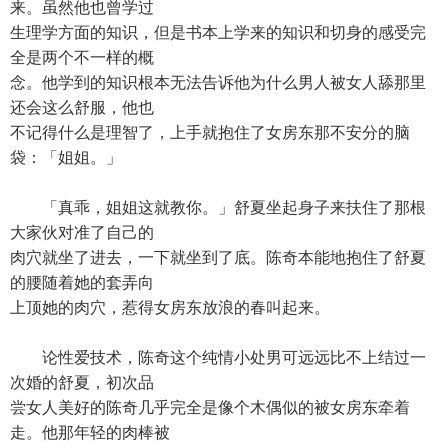
来。虽然他也曾学过
生理学方面的知识，但是书本上学来的知识和切身的感受完
全是两个不一样的概
念。他学到的知识根本无法告诉他为什么男人被女人舔那里
还会这么舒服，他也
不记得什么是理智了，上手就抱住了女房东那不安分的脑
袋：「姐姐。」
「真乖，姐姐这就教你。」舒夏坐起身子来扶住了那根
大家伙对准了自己的
肉穴就坐了进去，一下就坐到了底。陈奇本能地抱住了舒夏
的腰随着她的套弄向
上顶她的肉穴，惹得女房东放浪的春叫起来。
论性爱技术，陈奇这个纯情小处男可远远比不上结过一
次婚的舒夏，初次品
尝女人美好的陈奇几乎完全是像个木偶似的被女房东牵着
走。他那年轻的肉棒被