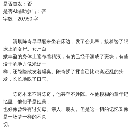
是否首发：否
是否AI辅助参与：否
字数：20,950 字
清晨陈奇早早醒来坐在床边，发了会儿呆，接着瞥了眼
床上的女尸。女尸白
嫩丰盈的身体上遍布着精液，有的已经干涸成了斑块，有些
没干的地方像米汤一
样，还隐隐散发着腥臭。陈奇揉了揉自己比鸡窝还乱的头
发，长长地叹了口气。
陈奇本来不叫陈奇，他甚至不姓陈。在他模糊的童年记
忆里，他似乎是姓吴，
也好像曾经有过父母、亲人、朋友。但是这一切的记忆又像
是一场梦一样的不真
切。