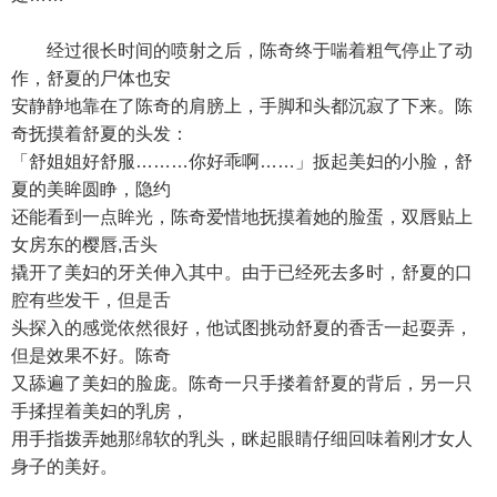
经过很长时间的喷射之后，陈奇终于喘着粗气停止了动
作，舒夏的尸体也安
安静静地靠在了陈奇的肩膀上，手脚和头都沉寂了下来。陈
奇抚摸着舒夏的头发：
「舒姐姐好舒服………你好乖啊……」扳起美妇的小脸，舒
夏的美眸圆睁，隐约
还能看到一点眸光，陈奇爱惜地抚摸着她的脸蛋，双唇贴上
女房东的樱唇,舌头
撬开了美妇的牙关伸入其中。由于已经死去多时，舒夏的口
腔有些发干，但是舌
头探入的感觉依然很好，他试图挑动舒夏的香舌一起耍弄，
但是效果不好。陈奇
又舔遍了美妇的脸庞。陈奇一只手搂着舒夏的背后，另一只
手揉捏着美妇的乳房，
用手指拨弄她那绵软的乳头，眯起眼睛仔细回味着刚才女人
身子的美好。