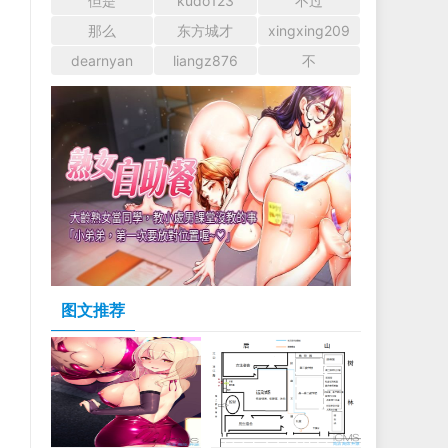
但是
kudo123
不过
那么
东方城才
xingxing209
dearnyan
liangz876
不
图文推荐