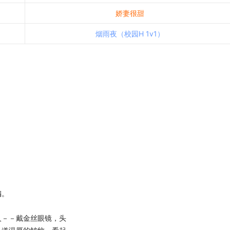
娇妻很甜
烟雨夜（校园H 1v1）
编。
－－戴金丝眼镜，头