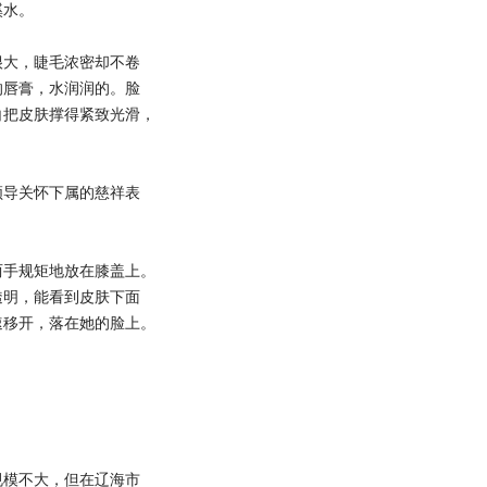
溪水。
大，睫毛浓密却不卷
的唇膏，水润润的。脸
白把皮肤撑得紧致光滑，
导关怀下属的慈祥表
手规矩地放在膝盖上。
透明，能看到皮肤下面
速移开，落在她的脸上。
模不大，但在辽海市