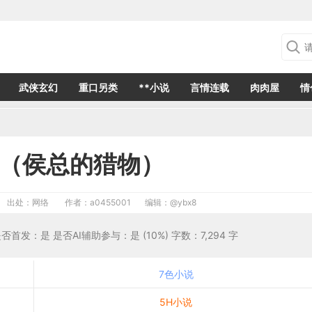
武侠玄幻
重口另类
**小说
言情连载
肉肉屋
情
（侯总的猎物）
出处：网络
作者：a0455001
编辑：
@ybx8
是否首发：是 是否AI辅助参与：是 (10%) 字数：7,294 字
7色小说
5H小说