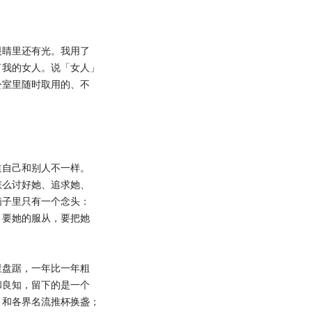
睛里还有光。我用了
了我的女人。说「女人」
公室里随时取用的、不
自己和别人不一样。
怎么讨好她、追求她、
脑子里只有一个念头：
，要她的服从，要把她
。
盘踞，一年比一年粗
和良知，留下的是一个
，和各界名流推杯换盏；