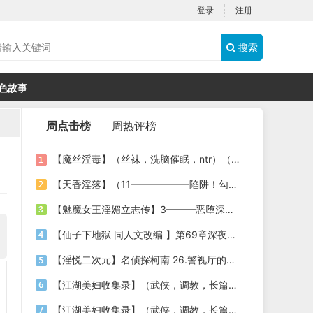
登录
注册
搜索
色故事
周点击榜
周热评榜
【魔丝淫毒】（丝袜，洗脑催眠，ntr）（24）（我不想）
【天香淫落】（11——————陷阱！勾结的警局调教（下））
【魅魔女王淫媚立志传】3———恶堕深渊的开端
【仙子下地狱 同人文改编 】第69章深夜窥淫戏 交心与交性(二)(纯爱+各种情趣玩法)
【淫悦二次元】名侦探柯南 26.警视厅的隐藏淫娃
【江湖美妇收集录】（武侠，调教，长篇）（6）（师娘篇）
【江湖美妇收集录】（武侠，调教，长篇）（13）（下山历练篇）