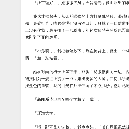
「汪主编好。」她微微欠身，声音清亮，像山涧里的
我这才抬起头，从金丝眼镜的上方打量她的脸。眼睛很
翘，鼻梁挺直，嘴唇饱满但没有涂口红，只抹了一层薄薄
上没有化妆，最多拍了一层粉底，年轻女孩特有的胶原蛋
像刚剥了壳的鸡蛋。
「小苏啊，」我把钢笔放下，靠在椅背上，做出一个领
情，「坐，别站着。」
她在对面的椅子上坐下来，双腿并拢微微侧向一边，两
裙摆因为坐姿往上提了一点，露出更多的大腿，白得几乎
浅蓝色的血管。我的目光在那里停留了零点几秒，然后迅
「新闻系毕业的？哪个学校？」我问。
「辽海大学。」
「哦，那可是好学校。」我点点头，「咱们周报虽然规