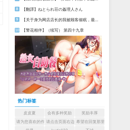
【翻譯】ねとられ荘の姦理人さん
【关于身为网店店长的我被顾客催眠，最终堕落为丝袜发情母狗这件事】（18～20）
【警花相伴】（续写） 第四十九章
热门标签
皮皮夏
会有多种奖励
奖励丰厚
请为您喜欢的作者加油吧！ 认真回复交流
请点击页面右边的小手图标支持楼主。
希望在回复那里留下您的心