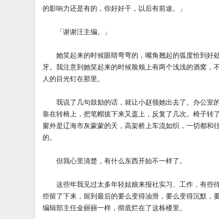
的影响力还是有的，你好好干，以后有前途。」
「谢谢汪主编。」
她笑起来的时候眼睛弯弯的，嘴角翘起的弧度恰到好处
牙。我注意到她笑起来的时候脸颊上有两个浅浅的酒窝，
人的目光钉在那里。
我说了几句鼓励的话，就让小赵领她出去了。办公室的
靠在转椅上，把笔帽拔下来又盖上，反复了几次。椅子转
窗外是辽海市灰蒙蒙的天，高架桥上车流如织，一切都和
的。
但我心里清楚，有什么东西开始不一样了。
这些年我见过太多年轻姑娘来报社实习、工作，有些待
些留了下来，留到最后的要么变得油滑，要么变得沉默，
编辑部主任金丽丽一样，彻底烂在了这栋楼里。