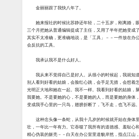
金丽丽跟了我快八年了。
她来报社的时候比苏静还年轻，二十五岁，刚离婚，眼
三个月把她从普通编辑提成了主任，又用了半年把她变成
其实不太准确，更准确地说，是「工具」－－一件放在办
会反抗的工具。
我承认我不是什么好人。
我从来不觉得自己是好人。从很小的时候起，我就知道
别人看到好看的姑娘，会脸红心跳，会手足无措，会想着
光明正大地和她在一起。我不一样。我看到好看的姑娘，
我要她。不是要她的心，不是要她的人，而是要她的身体
变成我手心里的一只鸟，翅膀折断了，飞不走，也飞不远
这种念头像一条蛇，从我十几岁的时候就开始在身体里
壮，一年比一年有力。它吞噬了我所有的道德感、羞耻心
精心伪装的躯壳－－白天在办公室里道貌岸然，指点江山