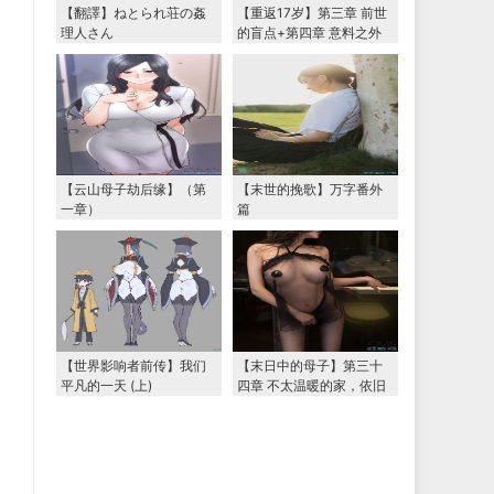
【翻譯】ねとられ荘の姦
【重返17岁】第三章 前世
理人さん
的盲点+第四章 意料之外
的相认+番外篇（本文为女
主第一视角，两万字更
新）
【云山母子劫后缘】（第
【末世的挽歌】万字番外
一章）
篇
【世界影响者前传】我们
【末日中的母子】第三十
平凡的一天 (上)
四章 不太温暖的家，依旧
温暖的妈妈（下） 两万字
大更新