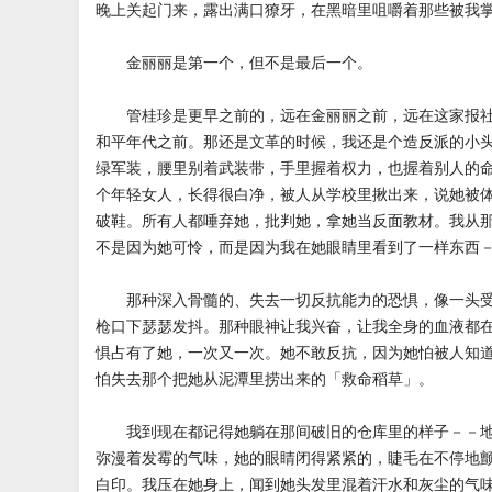
晚上关起门来，露出满口獠牙，在黑暗里咀嚼着那些被我
金丽丽是第一个，但不是最后一个。
管桂珍是更早之前的，远在金丽丽之前，远在这家报社
和平年代之前。那还是文革的时候，我还是个造反派的小
绿军装，腰里别着武装带，手里握着权力，也握着别人的
个年轻女人，长得很白净，被人从学校里揪出来，说她被
破鞋。所有人都唾弃她，批判她，拿她当反面教材。我从
不是因为她可怜，而是因为我在她眼睛里看到了一样东西
那种深入骨髓的、失去一切反抗能力的恐惧，像一头受
枪口下瑟瑟发抖。那种眼神让我兴奋，让我全身的血液都
惧占有了她，一次又一次。她不敢反抗，因为她怕被人知
怕失去那个把她从泥潭里捞出来的「救命稻草」。
我到现在都记得她躺在那间破旧的仓库里的样子－－地
弥漫着发霉的气味，她的眼睛闭得紧紧的，睫毛在不停地
白印。我压在她身上，闻到她头发里混着汗水和灰尘的气