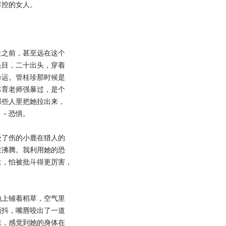
掌控的女人。
之前，甚至远在这个
头目，二十出头，穿着
命运。管桂珍那时候是
体育老师强暴过，是个
那些人里把她拉出来，
－－恐惧。
了伤的小鹿在猎人的
在沸腾。我利用她的恐
道，怕被批斗得更厉害，
上铺着稻草，空气里
颤抖，嘴唇咬出了一道
味，感觉到她的身体在