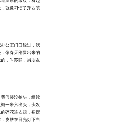
几道温厚的皱纹，看起
脸，就像习惯了穿西装
办公室门口经过，我
去，像春天刚冒出来的
业的，叫苏静，男朋友
我假装没抬头，继续
大概一米六出头，头发
色的碎花连衣裙，裙摆
袜，皮肤在日光灯下白