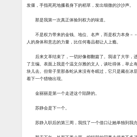
发僵，手指死死地攥着身下的稻草，发出细微的沙沙声。
那是我第一次真正体验到权力的味道。
不是权力带来的金钱、地位、名声，而是权力本身－－
人的身体和意志的力量，比任何毒品都让人上瘾。
后来文革结束了，一切好像都翻篇了。我读了大学，进
了主编。表面上我是个温文尔雅的文人，谈吐得体，举止
块儿去。但骨子里那条蛇从来没有冬眠过，它只是藏在冰
着下一个猎物出现。
金丽丽是第一个走进这个陷阱的。
苏静会是下一个。
苏静入职后的第三周，我找了一个借口让她单独到我办