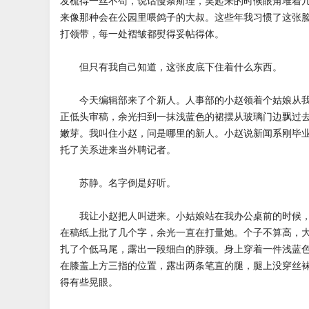
发梳得一丝不苟，说话慢条斯理，笑起来的时候眼角堆着
来像那种会在公园里喂鸽子的大叔。这些年我习惯了这张
打领带，每一处褶皱都熨得妥帖得体。
但只有我自己知道，这张皮底下住着什么东西。
今天编辑部来了个新人。人事部的小赵领着个姑娘从我
正低头审稿，余光扫到一抹浅蓝色的裙摆从玻璃门边飘过
嫩芽。我叫住小赵，问是哪里的新人。小赵说新闻系刚毕
托了关系进来当外聘记者。
苏静。名字倒是好听。
我让小赵把人叫进来。小姑娘站在我办公桌前的时候，
在稿纸上批了几个字，余光一直在打量她。个子不算高，
扎了个低马尾，露出一段细白的脖颈。身上穿着一件浅蓝
在膝盖上方三指的位置，露出两条笔直的腿，腿上没穿丝
得有些晃眼。