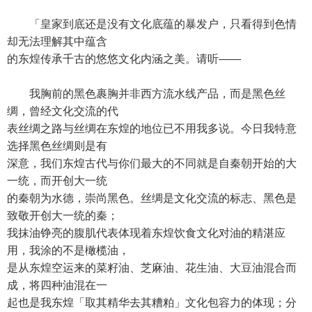
「皇家到底还是没有文化底蕴的暴发户，只看得到色情
却无法理解其中蕴含
的东煌传承千古的悠悠文化内涵之美。请听——
我胸前的黑色裹胸并非西方流水线产品，而是黑色丝
绸，曾经文化交流的代
表丝绸之路与丝绸在东煌的地位已不用我多说。今日我特意
选择黑色丝绸则是有
深意，我们东煌古代与你们最大的不同就是自秦朝开始的大
一统，而开创大一统
的秦朝为水德，崇尚黑色。丝绸是文化交流的标志、黑色是
致敬开创大一统的秦；
我抹油铮亮的腹肌代表体现着东煌饮食文化对油的精湛应
用，我涂的不是橄榄油，
是从东煌空运来的菜籽油、芝麻油、花生油、大豆油混合而
成，将四种油混在一
起也是我东煌「取其精华去其糟粕」文化包容力的体现；分