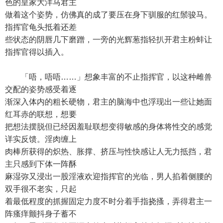
色的皇家大洋马君主
做着这个姿势，仿佛真的成了要压在身下驯服的红鬃骏马。
指挥官龟头抵着还差
些状态的阴唇几下磨蹭，一旁的光辉葱指轻扒开君主粉蚌让
指挥官得以插入。
「唔，唔唔……」想象丰富的不止指挥官，以这种雌兽
交配的姿势感受着逐
渐深入体内的粗长硬物，君主的脑海中也浮现出一些让她面
红耳赤的联想，想要
把想法摆脱但已经因羞耻联想变得敏感的身体将性交的感觉
详实反馈。淫肉缠上
肉棒所获得的炽热、胀撑、挤压与性快感让人无力抵挡，君
主只感到下体一阵酥
麻湿弥又浸出一股淫液欢迎指挥官的光临，男人掐着侧腰的
双手很不老实，只起
着最低程度的抓握固定力度不时分着手指挠搔，弄得君主一
阵瘙痒颤抖身子蓄不