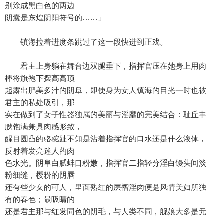
别涂成黑白色的两边
阴囊是东煌阴阳符号的……」
镇海拉着进度条跳过了这一段快进到正戏。
君主上身躺在舞台边双腿垂下，指挥官压在她身上用肉
棒将旗袍下摆高高顶
起露出肥美多汁的阴阜，即使身为女人镇海的目光一时也被
君主的私处吸引，那
实在做到了女子性器独属的美丽与淫靡的完美结合：耻丘丰
腴饱满兼具肉感形致，
醒目圆凸的骆驼趾不知是沾着指挥官的口水还是什么液体，
反射着发亮迷人的肉
色水光。阴阜白腻蚌口粉嫩，指挥官二指轻分淫白馒头间淡
粉细缝，樱粉的阴唇
还有些少女的可人，里面熟红的层褶淫肉便是风情美妇所独
有的春色；最吸睛的
还是君主那与红发同色的阴毛，与人类不同，舰娘大多是无