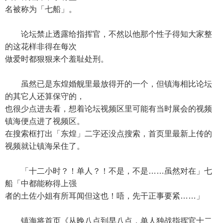
名被称为「七船」。
论坛禁止透露给指挥官，不然以他那个性子得知大家整
的这花样非得在每次
做爱时都狠狠来个羞耻处刑。
虽然已是东煌婚舰里最放得开的一个，但镇海相比论坛
的其它人还算保守的，
也很少点进去看，想着论坛视频区里可能有当时展会的视频
镇海便点进了视频区。
在搜索框打出「东煌」二字还没点搜索，首页里最新上传的
视频就让镇海呆住了。
「十二小时？！单人？！不是，不是……虽然对在」七
船「中都能称得上强
者的土佐小姐有所耳闻但这也！唔，先干正事要紧……」
镇海将首页《从晚八点到早八点，单人独战指挥官十二