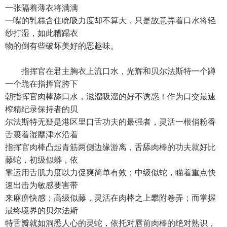
一张隔着薄衣将满满
一嘴的乳糕含住吮吸力度却不算大，只是故意弄着口水将轻
纱打湿，如此糟蹋衣
物的倒有些破坏美好的恶趣味。
指挥官在君主胸衣上流口水，光辉和贝尔法斯特一个蹲
一个跪在指挥官胯下
朝指挥官肉棒舔口水，滋溜吸溜的好不诱惑！作为口交最速
榨精纪录保持者的贝
尔法斯特无疑是港区里口舌功夫的最强者，灵活一根俏粉香
舌裹着湿靡津水沿着
指挥官肉棒凸起青筋两侧边缘游离，舌舔肉棒的功夫就好比
藤蛇，初级似蟒，依
靠运用舌肌力度以力促爽简单有效；中级似蛇，瞄着重点快
速出击为敏感要害带
来麻痹快感；高级似藤，灵活在肉棒之上攀附卷弄；而掌握
最终境界的贝尔法斯
特舌瓣就如洞悉人心的灵蛇，依托对唇前肉棒的绝对熟识，