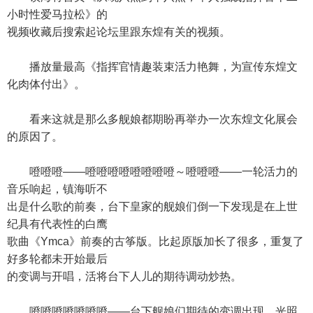
小时性爱马拉松》的
视频收藏后搜索起论坛里跟东煌有关的视频。
播放量最高《指挥官情趣装束活力艳舞，为宣传东煌文
化肉体付出》。
看来这就是那么多舰娘都期盼再举办一次东煌文化展会
的原因了。
噔噔噔——噔噔噔噔噔噔噔噔～噔噔噔——一轮活力的
音乐响起，镇海听不
出是什么歌的前奏，台下皇家的舰娘们倒一下发现是在上世
纪具有代表性的白鹰
歌曲《Ymca》前奏的古筝版。比起原版加长了很多，重复了
好多轮都未开始最后
的变调与开唱，活将台下人儿的期待调动炒热。
噔噔噔噔噔噔噔——台下舰娘们期待的变调出现，光照