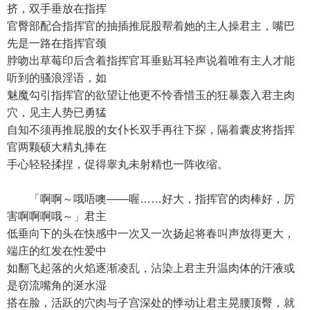
挤，双手垂放在指挥
官臀部配合指挥官的抽插推屁股帮着她的主人操君主，嘴巴
先是一路在指挥官颈
脖吻出草莓印后含着指挥官耳垂贴耳轻声说着唯有主人才能
听到的骚浪淫语，如
魅魔勾引指挥官的欲望让他更不怜香惜玉的狂暴轰入君主肉
穴，见主人势已勇猛
自知不须再推屁股的女仆长双手再往下探，隔着囊皮将指挥
官两颗硕大精丸捧在
手心轻轻揉捏，促得睾丸未射精也一阵收缩。
「啊啊～哦唔噢——喔……好大，指挥官的肉棒好，厉
害啊啊啊哦～」君主
低垂向下的头在快感中一次又一次扬起将春叫声放得更大，
端庄的红发在性爱中
如翻飞起落的火焰逐渐凌乱，沾染上君主升温肉体的汗液或
是窃流嘴角的涎水湿
搭在脸，活跃的穴肉与子宫深处的悸动让君主晃腰顶臀，就