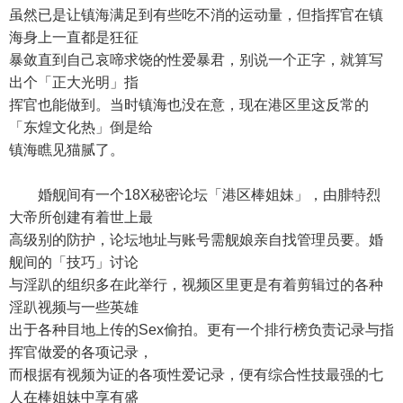
虽然已是让镇海满足到有些吃不消的运动量，但指挥官在镇
海身上一直都是狂征
暴敛直到自己哀啼求饶的性爱暴君，别说一个正字，就算写
出个「正大光明」指
挥官也能做到。当时镇海也没在意，现在港区里这反常的
「东煌文化热」倒是给
镇海瞧见猫腻了。
婚舰间有一个18X秘密论坛「港区棒姐妹」，由腓特烈
大帝所创建有着世上最
高级别的防护，论坛地址与账号需舰娘亲自找管理员要。婚
舰间的「技巧」讨论
与淫趴的组织多在此举行，视频区里更是有着剪辑过的各种
淫趴视频与一些英雄
出于各种目地上传的Sex偷拍。更有一个排行榜负责记录与指
挥官做爱的各项记录，
而根据有视频为证的各项性爱记录，便有综合性技最强的七
人在棒姐妹中享有盛