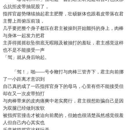
么抗拒皮带抽屁股了，
指挥官趁势继续抽起君主肥臀，壮硕躯体也跟着皮带落在君
主臀上而俯压前顶，
几乎要把整个身子都压在君主被操到开始颤抖的身上，肉棒
与身体一起发力把君
主弄得摇摇欲坠彻底无暇顾及被抽打的羞耻，君主感觉这样
也不是不能接受一声
「驾」就从身后响起。
「驾！」啪——号令鞭打与肉棒三管齐下，君主向前挪
了一小距离才意识到
自己真的成了一匹指挥官身下的母马，心里有些不能接受但
却在又一次皮带拍打
与肉棒带来的皮肉痛爽中老实爬行，君主很想欺骗自己是因
为双腿已经做到发软
被指挥官撞击才被迫向前爬的，但她也很清楚虽然感觉很羞
人但自己内心其实也
乐意被指挥官这样玩弄。