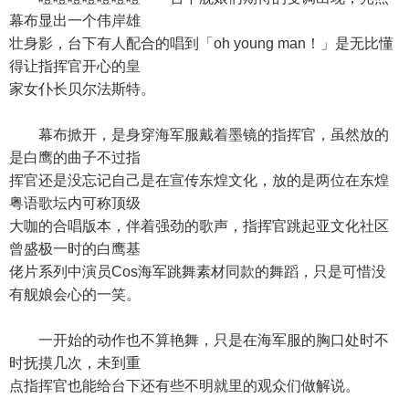
幕布显出一个伟岸雄
壮身影，台下有人配合的唱到「oh young man！」是无比懂
得让指挥官开心的皇
家女仆长贝尔法斯特。
幕布掀开，是身穿海军服戴着墨镜的指挥官，虽然放的
是白鹰的曲子不过指
挥官还是没忘记自己是在宣传东煌文化，放的是两位在东煌
粤语歌坛内可称顶级
大咖的合唱版本，伴着强劲的歌声，指挥官跳起亚文化社区
曾盛极一时的白鹰基
佬片系列中演员Cos海军跳舞素材同款的舞蹈，只是可惜没
有舰娘会心的一笑。
一开始的动作也不算艳舞，只是在海军服的胸口处时不
时抚摸几次，未到重
点指挥官也能给台下还有些不明就里的观众们做解说。