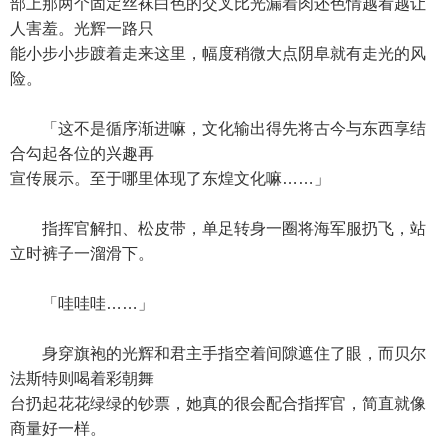
部上那两个固定丝袜白色的交叉比光漏着肉还色情越看越让
人害羞。光辉一路只
能小步小步踱着走来这里，幅度稍微大点阴阜就有走光的风
险。
「这不是循序渐进嘛，文化输出得先将古今与东西享结
合勾起各位的兴趣再
宣传展示。至于哪里体现了东煌文化嘛……」
指挥官解扣、松皮带，单足转身一圈将海军服扔飞，站
立时裤子一溜滑下。
「哇哇哇……」
身穿旗袍的光辉和君主手指空着间隙遮住了眼，而贝尔
法斯特则喝着彩朝舞
台扔起花花绿绿的钞票，她真的很会配合指挥官，简直就像
商量好一样。