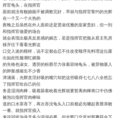
挥官龟头，在指挥官
面前就没有舰娘能不被调教完好，早就与指挥官誓约的光辉
在一个又一个火热的
夜晚之后虽然在外人面前还是贤淑优雅的皇家贵妇，但一到
和指挥官做爱的场合
就会表现出极具反差感的媚态，若是指挥官把脸从君主乳房
移开往下看看光辉这
口交入迷的模样，说不定都会忍不住改变顺序先料理这位露
出如此性服潮红媚脸
的失格色淑女。透荧的粉唇尽力张着容纳龟头，被异物塞入
的肿胀感催生不少香
津涌落，光辉贪淫好吸的嘴穴却把这些吸得七七八八全然忘
了指挥官给自己的任
务是湿润肉棒，吸着舔着吮着光辉就要暂离肉棒将口中仿佛
被泡出指挥官肉棒味
道的口水茶吞下，再次吞没龟头入口前都必先嘟起香唇亲吻
一番。就指挥官插入
来说冠状沟并无多少湿润必要，但光辉口交是对那蘑菇伞下