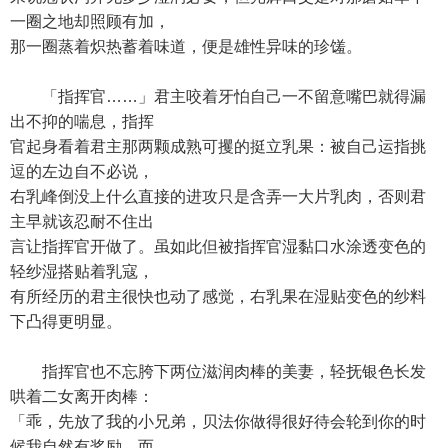
一圈之地却照顾有加，
那一圈蒸着炽热蓄着味道，便是雄性异味的珍馐。
「指挥官……」君主咬着牙怕自己一不留意嘴巴就得漏
出不抑的喘息，指挥
官起身看着君主那两颗成熟可攫的挺立乳果：被自己运指挑
逗的左边自不必说，
右乳峰倒没上什么直接的进攻只是含弄一大片乳肉，否则君
主早就该忍耐不住出
言让指挥官开做了。虽如此但被指挥官湿黏口水涂透变色的
轻纱湿搭贴着乳寇，
有所经历的君主很快也动了感觉，右乳果在湿贴变色的纱料
下凸得更明显。
指挥官也不忘胯下两位滋润肉棒的美妻，轻抚银色长发
哄着二女离开肉棒：
「乖，先放了我的小兄弟，贝法你做得很好待会轮到你的时
候我自然有奖励，而