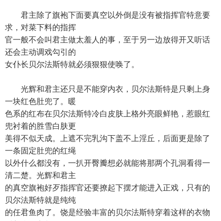
君主除了旗袍下面要真空以外倒是没有被指挥官特意要
求，对菜下料的指挥
官一般不会叫君主做太羞人的事，至于另一边放得开又听话
还会主动调戏勾引的
女仆长贝尔法斯特就必须狠狠使唤了。
光辉和君主还只是不能穿内衣，贝尔法斯特是只剩上身
一块红色肚兜了。暖
色系的红布在贝尔法斯特冷白皮肤上格外亮眼鲜艳，惹眼红
兜衬着的胜雪白肤更
美得不似天成。上遮不完乳沟下盖不上淫丘，后面更是除了
一条固定肚兜的红绳
以外什么都没有，一扒开臀瓣想必就能将那两个孔洞看得一
清二楚。光辉和君主
的真空旗袍好歹指挥官还要撩起下摆才能进入正戏，只有的
贝尔法斯特就是纯纯
的任君鱼肉了。饶是经验丰富的贝尔法斯特穿着这样的衣物