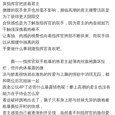
算指挥官把抓着君主
侧腰的双手拿开也丝毫不影响，濒临高潮的君主腰臀活跃是
为了获得更大阴阳交
合快感也是为了解放指挥官的双手，因为君主的肉壶就如万
千触须深拽着肉棒不
让离抽、肉感的桃臀也向着指挥官胯部不断拱来。而双手得
以从握腰中抽离的双
手要做什么事就随指挥官喜欢吧。
撕——指挥官双手粗暴的将君主超薄肉丝旗袍撕坏扯
烂，些许肉体暴露的微
凉与娇羞很快就在激热的性爱与上脑的情欲中消弭无踪，都
和两位后宫姐妹一起
跟老公玩4P了还管什么暴露情色呢！攀上高潮的君主也没有
能力在乎待会怎么穿
着这破碎旗袍出去了，脑子只有身上那与丝袜无异的旗袍被
粗暴撕扯开时的快感，
君主感觉自己被逐渐剥开呈现，虽然看不到指挥官的脸但爱