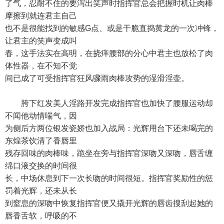
了气，忍耐不住的要泻出笑声时指挥官总会把握时机让肉棒
摩擦到就连君主自己
也不是很能找到的敏感G点、或是干脆直捣黄龙的一次冲锋，
让君主的笑声变成叫
春，这手法实在高明，在挠痒腰部的分心中君主也放松了肉
体性器，在不知不觉
间已成了可受指挥官狂风骤雨肉棒攻势的湿滑淫壶。
胯下红发美人淫路开发完成指挥官也加快了腰服运动却
不闻他动情喘气，因
为侧后方两位银发瓷娇也加入战局：光辉用台下还未喝完的
东煌茶饮清了香唇里
残存回味的肉棒味，跪坐在旁与指挥官深吻又深吻，唇舌缠
绵口液交换的时间很
长，中场休息到下一次长吻的时间很短。指挥官奖励性的惩
罚着光辉，还未从长
到窒息的深吻中恢复指挥官便又撬开光辉的唇齿搜刮起她的
唇香舌软，呼吸的不