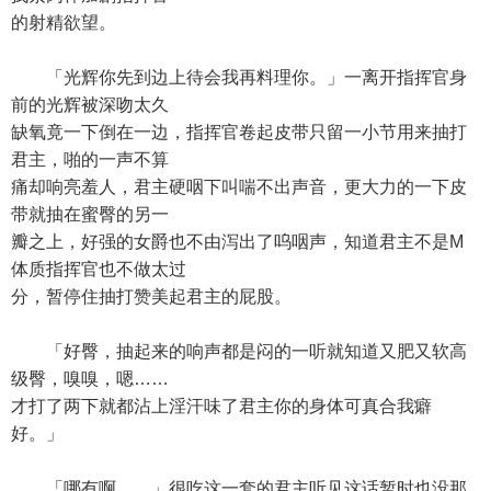
的射精欲望。
「光辉你先到边上待会我再料理你。」一离开指挥官身
前的光辉被深吻太久
缺氧竟一下倒在一边，指挥官卷起皮带只留一小节用来抽打
君主，啪的一声不算
痛却响亮羞人，君主硬咽下叫喘不出声音，更大力的一下皮
带就抽在蜜臀的另一
瓣之上，好强的女爵也不由泻出了呜咽声，知道君主不是M
体质指挥官也不做太过
分，暂停住抽打赞美起君主的屁股。
「好臀，抽起来的响声都是闷的一听就知道又肥又软高
级臀，嗅嗅，嗯……
才打了两下就都沾上淫汗味了君主你的身体可真合我癖
好。」
「哪有啊……」很吃这一套的君主听见这话暂时也没那