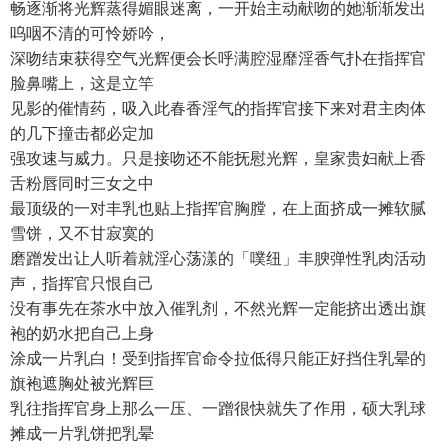
畅逐渐将光辉蒸得媚眼迷离，一开始主动献吻的她渐渐发出
呜咽不清的可怜娇吟，
深吻结束获得空气光辉便会长呼满腔湿靡淫香气扑在指挥官
脸鼻嘴上，这是立竿
见影的催情药，吸入此春香淫气的指挥官接下来对君主肉体
的几下撞击都必定加
强攻速与威力。只是接吻还不能抚慰光辉，皇家贵妇献上香
舌粉唇同时三女之中
最顶级的一对丰乳也贴上指挥官胸膛，在上面挤成一摊软腻
雪饼，又不甘寂寞的
磨蹭发出让人听着就淫心荡漾的「噗纽」丰腴弹性乳肉活动
声，指挥官只恨自己
没有事先在茶水中放入催乳剂，不然光辉一定能挤出透出旗
袍的奶水把自己上身
涂成一片乳白！受到指挥官命令拉低得只能正好挡住乳晕的
旗袍遮胸处被光辉巨
乳往指挥官身上那么一压、一蹭很快就失了作用，硕大乳球
摊成一片乳饼把乳晕