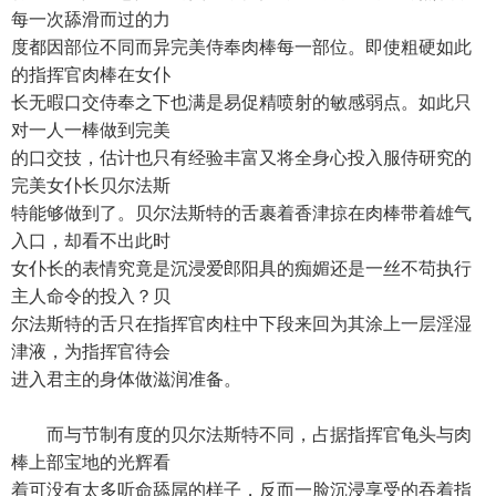
每一次舔滑而过的力
度都因部位不同而异完美侍奉肉棒每一部位。即使粗硬如此
的指挥官肉棒在女仆
长无暇口交侍奉之下也满是易促精喷射的敏感弱点。如此只
对一人一棒做到完美
的口交技，估计也只有经验丰富又将全身心投入服侍研究的
完美女仆长贝尔法斯
特能够做到了。贝尔法斯特的舌裹着香津掠在肉棒带着雄气
入口，却看不出此时
女仆长的表情究竟是沉浸爱郎阳具的痴媚还是一丝不苟执行
主人命令的投入？贝
尔法斯特的舌只在指挥官肉柱中下段来回为其涂上一层淫湿
津液，为指挥官待会
进入君主的身体做滋润准备。
而与节制有度的贝尔法斯特不同，占据指挥官龟头与肉
棒上部宝地的光辉看
着可没有太多听命舔屌的样子，反而一脸沉浸享受的吞着指