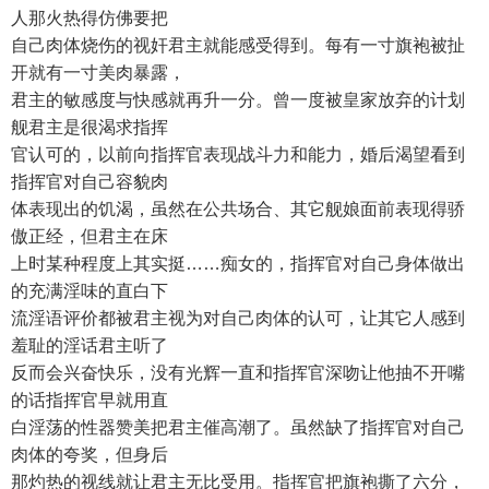
人那火热得仿佛要把
自己肉体烧伤的视奸君主就能感受得到。每有一寸旗袍被扯
开就有一寸美肉暴露，
君主的敏感度与快感就再升一分。曾一度被皇家放弃的计划
舰君主是很渴求指挥
官认可的，以前向指挥官表现战斗力和能力，婚后渴望看到
指挥官对自己容貌肉
体表现出的饥渴，虽然在公共场合、其它舰娘面前表现得骄
傲正经，但君主在床
上时某种程度上其实挺……痴女的，指挥官对自己身体做出
的充满淫味的直白下
流淫语评价都被君主视为对自己肉体的认可，让其它人感到
羞耻的淫话君主听了
反而会兴奋快乐，没有光辉一直和指挥官深吻让他抽不开嘴
的话指挥官早就用直
白淫荡的性器赞美把君主催高潮了。虽然缺了指挥官对自己
肉体的夸奖，但身后
那灼热的视线就让君主无比受用。指挥官把旗袍撕了六分，