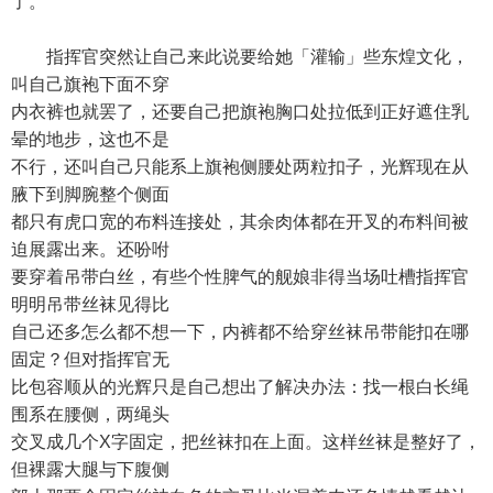
了。
指挥官突然让自己来此说要给她「灌输」些东煌文化，
叫自己旗袍下面不穿
内衣裤也就罢了，还要自己把旗袍胸口处拉低到正好遮住乳
晕的地步，这也不是
不行，还叫自己只能系上旗袍侧腰处两粒扣子，光辉现在从
腋下到脚腕整个侧面
都只有虎口宽的布料连接处，其余肉体都在开叉的布料间被
迫展露出来。还吩咐
要穿着吊带白丝，有些个性脾气的舰娘非得当场吐槽指挥官
明明吊带丝袜见得比
自己还多怎么都不想一下，内裤都不给穿丝袜吊带能扣在哪
固定？但对指挥官无
比包容顺从的光辉只是自己想出了解决办法：找一根白长绳
围系在腰侧，两绳头
交叉成几个X字固定，把丝袜扣在上面。这样丝袜是整好了，
但裸露大腿与下腹侧