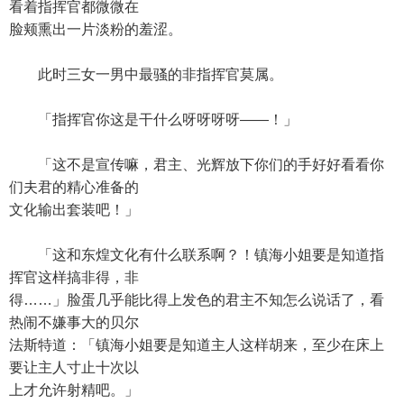
看着指挥官都微微在
脸颊熏出一片淡粉的羞涩。
此时三女一男中最骚的非指挥官莫属。
「指挥官你这是干什么呀呀呀呀——！」
「这不是宣传嘛，君主、光辉放下你们的手好好看看你
们夫君的精心准备的
文化输出套装吧！」
「这和东煌文化有什么联系啊？！镇海小姐要是知道指
挥官这样搞非得，非
得……」脸蛋几乎能比得上发色的君主不知怎么说话了，看
热闹不嫌事大的贝尔
法斯特道：「镇海小姐要是知道主人这样胡来，至少在床上
要让主人寸止十次以
上才允许射精吧。」