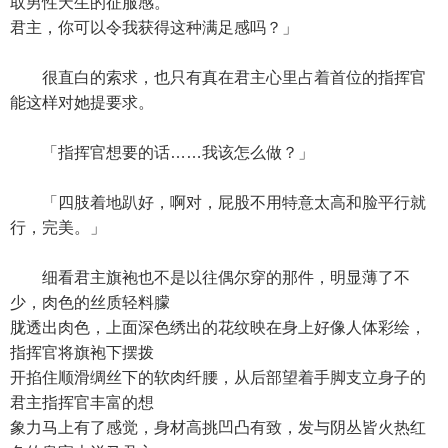
取男性天生的征服感。
君主，你可以令我获得这种满足感吗？」
很直白的索求，也只有真在君主心里占着首位的指挥官
能这样对她提要求。
「指挥官想要的话……我该怎么做？」
「四肢着地趴好，啊对，屁股不用特意太高和脸平行就
行，完美。」
细看君主旗袍也不是以往偶尔穿的那件，明显薄了不
少，肉色的丝质轻料朦
胧透出肉色，上面深色绣出的花纹映在身上好像人体彩绘，
指挥官将旗袍下摆拨
开掐住顺滑绸丝下的软肉纤腰，从后部望着手脚支立身子的
君主指挥官丰富的想
象力马上有了感觉，身材高挑凹凸有致，发与阴丛皆火热红