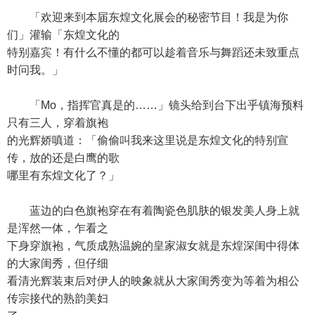
「欢迎来到本届东煌文化展会的秘密节目！我是为你
们」灌输「东煌文化的
特别嘉宾！有什么不懂的都可以趁着音乐与舞蹈还未致重点
时问我。」
「Mo，指挥官真是的……」镜头给到台下出乎镇海预料
只有三人，穿着旗袍
的光辉娇嗔道：「偷偷叫我来这里说是东煌文化的特别宣
传，放的还是白鹰的歌
哪里有东煌文化了？」
蓝边的白色旗袍穿在有着陶瓷色肌肤的银发美人身上就
是浑然一体，乍看之
下身穿旗袍，气质成熟温婉的皇家淑女就是东煌深闺中得体
的大家闺秀，但仔细
看清光辉装束后对伊人的映象就从大家闺秀变为等着为相公
传宗接代的熟韵美妇