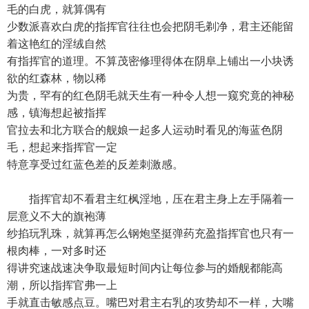
毛的白虎，就算偶有
少数派喜欢白虎的指挥官往往也会把阴毛剃净，君主还能留
着这艳红的淫绒自然
有指挥官的道理。不算茂密修理得体在阴阜上铺出一小块诱
欲的红森林，物以稀
为贵，罕有的红色阴毛就天生有一种令人想一窥究竟的神秘
感，镇海想起被指挥
官拉去和北方联合的舰娘一起多人运动时看见的海蓝色阴
毛，想起来指挥官一定
特意享受过红蓝色差的反差刺激感。
指挥官却不看君主红枫淫地，压在君主身上左手隔着一
层意义不大的旗袍薄
纱掐玩乳珠，就算再怎么钢炮坚挺弹药充盈指挥官也只有一
根肉棒，一对多时还
得讲究速战速决争取最短时间内让每位参与的婚舰都能高
潮，所以指挥官弗一上
手就直击敏感点豆。嘴巴对君主右乳的攻势却不一样，大嘴