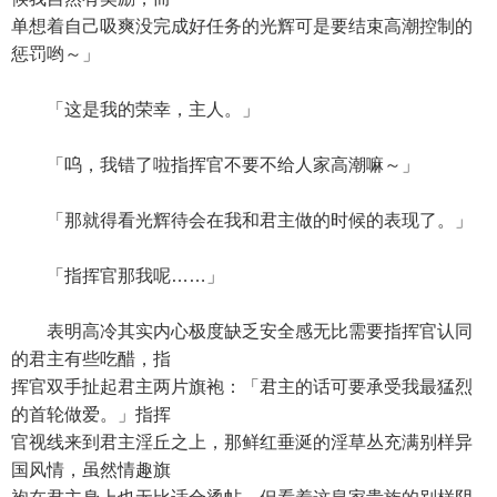
单想着自己吸爽没完成好任务的光辉可是要结束高潮控制的
惩罚哟～」
「这是我的荣幸，主人。」
「呜，我错了啦指挥官不要不给人家高潮嘛～」
「那就得看光辉待会在我和君主做的时候的表现了。」
「指挥官那我呢……」
表明高冷其实内心极度缺乏安全感无比需要指挥官认同
的君主有些吃醋，指
挥官双手扯起君主两片旗袍：「君主的话可要承受我最猛烈
的首轮做爱。」指挥
官视线来到君主淫丘之上，那鲜红垂涎的淫草丛充满别样异
国风情，虽然情趣旗