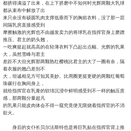
都挤得满溢了出来，在上下挤磨中不知何时光辉两颗大乳球
都从束布中解放了出
来只余没有硕圆乳肉支撑低垂而下的胸前衣料，没了那一层
间隔乳房直接感受到
摩擦触激的光辉也不由越发卖力的将球乳在指挥官身上磨蹭
推压。君主的奶头翘，
一吃爽挺起就高高的在轻薄衣料下凸起出点幅、光辉的乳果
大，虽然雪峰与君主
差距不大但光辉那两颗熟红樱桃比君主的大了一圈有余，隔
着衣服的翘凸差别不
大，坦诚相见方可知其美妙。比周圈更挺更硬的两颗红葡萄
珠碾行在胸间身上，
就给指挥官在乳膏的软绵沉浸中鲜明感受到不一样的触压质
感，那两颗分量超凡
的乳果只能皮肉体会不得一窥究竟便无限烧着指挥官的不消
欲火。
身后的女仆长贝尔法斯特也是将巨乳贴在指挥官背上推