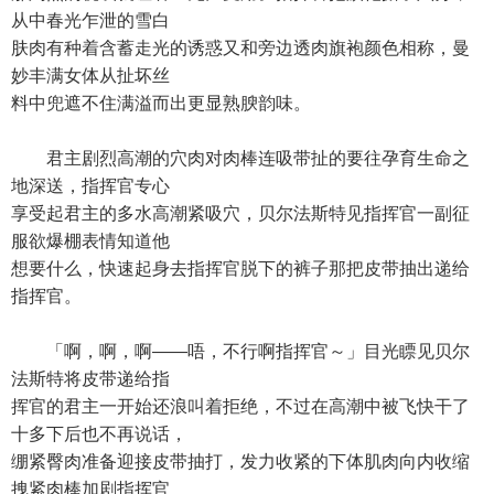
从中春光乍泄的雪白
肤肉有种着含蓄走光的诱惑又和旁边透肉旗袍颜色相称，曼
妙丰满女体从扯坏丝
料中兜遮不住满溢而出更显熟腴韵味。
君主剧烈高潮的穴肉对肉棒连吸带扯的要往孕育生命之
地深送，指挥官专心
享受起君主的多水高潮紧吸穴，贝尔法斯特见指挥官一副征
服欲爆棚表情知道他
想要什么，快速起身去指挥官脱下的裤子那把皮带抽出递给
指挥官。
「啊，啊，啊——唔，不行啊指挥官～」目光瞟见贝尔
法斯特将皮带递给指
挥官的君主一开始还浪叫着拒绝，不过在高潮中被飞快干了
十多下后也不再说话，
绷紧臀肉准备迎接皮带抽打，发力收紧的下体肌肉向内收缩
拽紧肉棒加剧指挥官