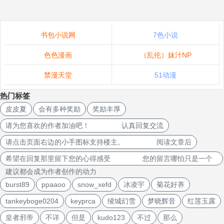
书包小说网
7色小说
色色漫画
（乱伦）妹汁NP
禁漫天堂
51动漫
热门标签
皮皮夏
会有多种奖励
奖励丰厚
请为您喜欢的作者加油吧！ 认真回复交流
请点击页面右边的小手图标支持楼主。 阅读文章后
希望在回复那里留下您的心得感受 您的留言哪怕只是一个
建议都会成为作者创作的动力
burst89
ppaaoo
snow_xefd
冰凌宇
菊花好养
tankeyboge0204
keyprca
绫城幻雪
梦晓辉音
红莲玉露
皇者邪帝
不详
但是
kudo123
不过
那么