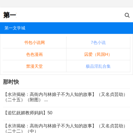
第一文学城
书包小说网
7色小说
色色漫画
囚爱（民国H）
禁漫天堂
极品淫乱合集
那时快
【水浒揭秘：高衙内与林娘子不为人知的故事】（又名贞芸劫）
（二十五）（附图） ...
【追忆妩媚教师妈妈】50
【水浒揭秘：高衙内与林娘子不为人知的故事】（又名贞芸劫）
（二十二）（中）