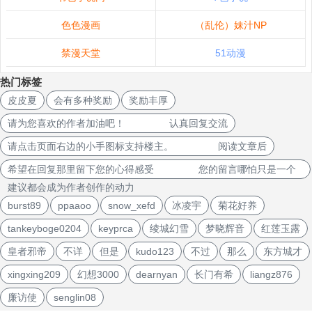
色色漫画
（乱伦）妹汁NP
禁漫天堂
51动漫
热门标签
皮皮夏
会有多种奖励
奖励丰厚
请为您喜欢的作者加油吧！ 认真回复交流
请点击页面右边的小手图标支持楼主。 阅读文章后
希望在回复那里留下您的心得感受 您的留言哪怕只是一个
建议都会成为作者创作的动力
burst89
ppaaoo
snow_xefd
冰凌宇
菊花好养
tankeyboge0204
keyprca
绫城幻雪
梦晓辉音
红莲玉露
皇者邪帝
不详
但是
kudo123
不过
那么
东方城才
xingxing209
幻想3000
dearnyan
长门有希
liangz876
廉访使
senglin08