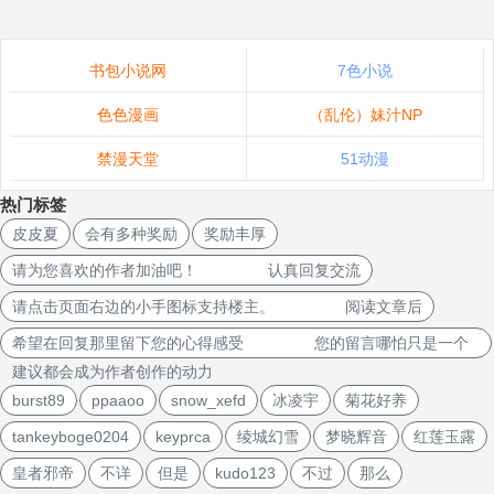
书包小说网
7色小说
色色漫画
（乱伦）妹汁NP
禁漫天堂
51动漫
热门标签
皮皮夏
会有多种奖励
奖励丰厚
请为您喜欢的作者加油吧！ 认真回复交流
请点击页面右边的小手图标支持楼主。 阅读文章后
希望在回复那里留下您的心得感受 您的留言哪怕只是一个
建议都会成为作者创作的动力
burst89
ppaaoo
snow_xefd
冰凌宇
菊花好养
tankeyboge0204
keyprca
绫城幻雪
梦晓辉音
红莲玉露
皇者邪帝
不详
但是
kudo123
不过
那么