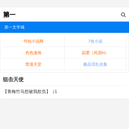
第一文学城
书包小说网
7色小说
色色漫画
囚爱（民国H）
禁漫天堂
极品淫乱合集
狙击天使
【青梅竹马想被我欺负】（1