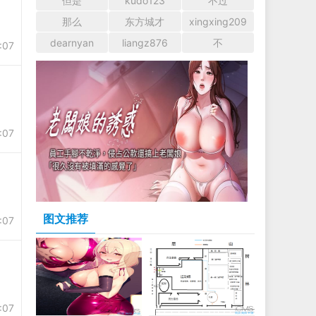
但是
kudo123
不过
那么
东方城才
xingxing209
dearnyan
liangz876
不
:07
:07
图文推荐
:07
:07