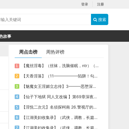
登录
注册
搜索
色故事
周点击榜
周热评榜
【魔丝淫毒】（丝袜，洗脑催眠，ntr）（24）（我不想）
【天香淫落】（11——————陷阱！勾结的警局调教（下））
【魅魔女王淫媚立志传】3———恶堕深渊的开端
【仙子下地狱 同人文改编 】第69章深夜窥淫戏 交心与交性(二)(纯爱+各种情趣玩法)
【淫悦二次元】名侦探柯南 26.警视厅的隐藏淫娃
【江湖美妇收集录】（武侠，调教，长篇）（6）（师娘篇）
【江湖美妇收集录】（武侠，调教，长篇）（13）（下山历练篇）