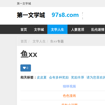
第一文学城
首页
文学城
文学人生
人妻意淫
乱伦迷情
首页
文学人生
鱼xx
专题
鱼xx
0
相关标签：
皮皮夏
会有多种奖励
奖励丰厚
请为您喜
希望在回复那里留下您的心得感受 您的留言哪怕只
猫咪视频
色色漫画
书包小说网