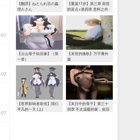
【翻譯】ねとられ荘の姦
【重返17岁】第三章 前世
理人さん
的盲点+第四章 意料之外
的相认+番外篇（本文为女
主第一视角，两万字更
新）
:07
【云山母子劫后缘】（第
【末世的挽歌】万字番外
一章）
篇
:07
【世界影响者前传】我们
【末日中的母子】第三十
平凡的一天 (上)
四章 不太温暖的家，依旧
:07
温暖的妈妈（下） 两万字
大更新