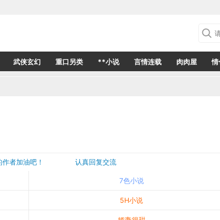
武侠玄幻
重口另类
**小说
言情连载
肉肉屋
情
欢的作者加油吧！ 认真回复交流
是一个建议都会成为作者创作的动力
7色小说
5H小说
娇妻很甜