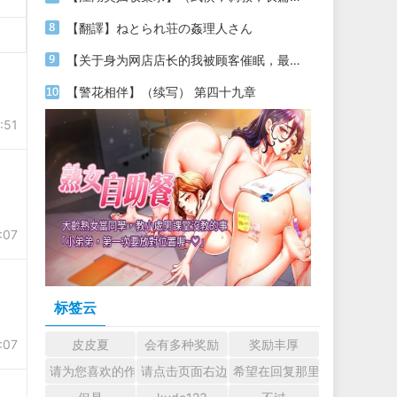
【翻譯】ねとられ荘の姦理人さん
【关于身为网店店长的我被顾客催眠，最终堕落为丝袜发情母狗这件事】（18～20）
【警花相伴】（续写） 第四十九章
:51
:07
标签云
:07
皮皮夏
会有多种奖励
奖励丰厚
请为您喜欢的作者加油吧！ 认真回复交流
请点击页面右边的小手图标支持楼主。
希望在回复那里留下您的心