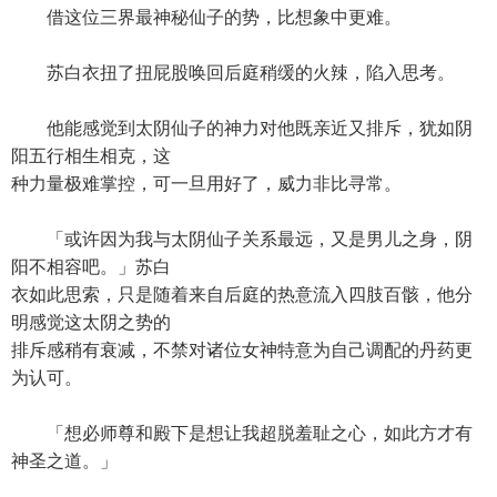
借这位三界最神秘仙子的势，比想象中更难。
苏白衣扭了扭屁股唤回后庭稍缓的火辣，陷入思考。
他能感觉到太阴仙子的神力对他既亲近又排斥，犹如阴
阳五行相生相克，这
种力量极难掌控，可一旦用好了，威力非比寻常。
「或许因为我与太阴仙子关系最远，又是男儿之身，阴
阳不相容吧。」苏白
衣如此思索，只是随着来自后庭的热意流入四肢百骸，他分
明感觉这太阴之势的
排斥感稍有衰减，不禁对诸位女神特意为自己调配的丹药更
为认可。
「想必师尊和殿下是想让我超脱羞耻之心，如此方才有
神圣之道。」