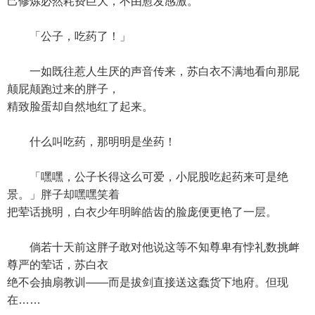
己修炼必然耗费巨大，不由愈发感激。
「公子，吃药了！」
一如既往惹人生厌的声音传来，苏白衣不满地看向那屁
颠屁颠跑过来的胖子，
精致脸蛋却自然地红了起来。
什么叫吃药，那明明是坐药！
「嘿嘿，公子长得这么可爱，小屁股吃起药来可是绝
景。」胖子却嘿嘿笑着
把荤话挑明，白衣少年明眸皓齿的脸庞便更艳了一层。
倘若十天前这胖子敢对他说这等不知尊卑有悖礼数挑衅
尊严的荤话，苏白衣
绝不会抽扇教训——而是拔剑直接送这蠢货下地府。但现
在……