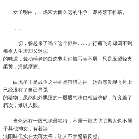
女子明白，一场宏大而久远的斗争，即将落下帷幕。
……
「切，躲起来了吗？这个孬种……」行遍飞舟却闻不到
那令人生厌却又迷恋
的味道，耸动瑶鼻的白虎萝莉俏脸写满不屑，只是玉腿轻夹
柔荑，滑腻摩擦。
白虎圣王是战争之神亦是狩猎之神，她自然发现飞舟上
已经没有了自己寻觅
的猎物，虽然此外飘荡的一股股气味也相当浓郁，终究差了
档次，难以入眼。
当然还有一股气味最独特，不属于那些肮脏男人也不属
于其他神女，有着淡
淡阳味但实在太薄太稀，让人不禁蹙眉反感。