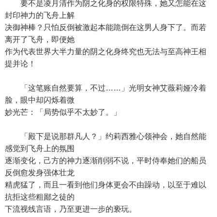
要不是凌月清作为阴之化身的权限特殊，她又怎能在这
封印神力的飞舟上解
决御神棒？只怕反倒被激起本能跪倒在这男人身下了。而若
离开了飞舟，即便她
作为代表世界大半力量的阴之化身终究也无法与至高神王相
提并论！
「这笔账自然要算，不过……」光明女神艾薇莉娅冷着
脸，眼中却闪烁着微
妙光芒：「局势似乎不太妙了。」
「殿下是说那群凡人？」约莉西雅心领神会，她自然能
感觉到飞舟上的氛围
逐渐变化，己方的神力逐渐削弱不说，平时侍奉她们的船员
反倒愈发身强体壮龙
精虎猛了，而且一看到他们身体更会不由躁动，以至于难以
抗拒这些粗鄙之徒的
下流视线言语，乃至更进一步的亵玩。