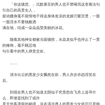
「你这骚货。」沉默寡言的男人也不禁喝骂这变着法勾
引自己的高贵女人，
挺动腰身毫不留情地干得这身体发凉的龙娘穴暖宫烫，一股
一股淫水不要钱般洒
满在地，结成一朵朵晶莹美丽的冰花。
随着其他神女都被当面骚扰，水晶龙似乎也停止了一贯
的掩饰，毫不顾忌地
勾引看中的男人肆意交欢。
……
清冷出尘的黑发少女飘然在前，男人亦步亦趋淫笑在
后。
到现在男人也不知道太阴仙子究竟想在飞舟上追寻什
么，即便是找到了或许
是天外客遗留的秘境，这名清冷诱人的黑发少女依旧只是独