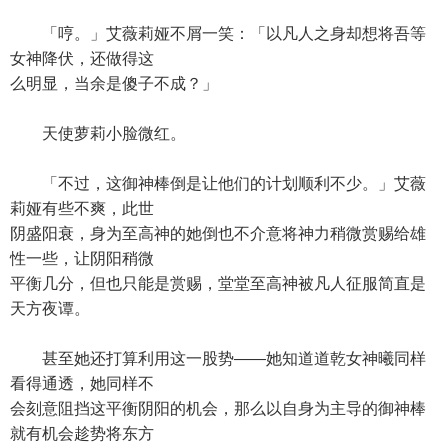
「哼。」艾薇莉娅不屑一笑：「以凡人之身却想将吾等
女神降伏，还做得这
么明显，当余是傻子不成？」
天使萝莉小脸微红。
「不过，这御神棒倒是让他们的计划顺利不少。」艾薇
莉娅有些不爽，此世
阴盛阳衰，身为至高神的她倒也不介意将神力稍微赏赐给雄
性一些，让阴阳稍微
平衡几分，但也只能是赏赐，堂堂至高神被凡人征服简直是
天方夜谭。
甚至她还打算利用这一股势——她知道道乾女神曦同样
看得通透，她同样不
会刻意阻挡这平衡阴阳的机会，那么以自身为主导的御神棒
就有机会趁势将东方