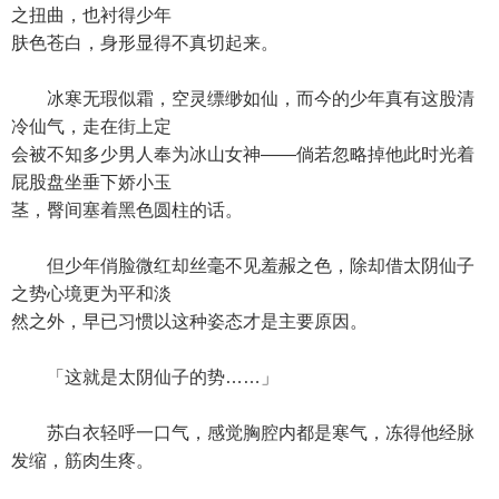
之扭曲，也衬得少年
肤色苍白，身形显得不真切起来。
冰寒无瑕似霜，空灵缥缈如仙，而今的少年真有这股清
冷仙气，走在街上定
会被不知多少男人奉为冰山女神——倘若忽略掉他此时光着
屁股盘坐垂下娇小玉
茎，臀间塞着黑色圆柱的话。
但少年俏脸微红却丝毫不见羞赧之色，除却借太阴仙子
之势心境更为平和淡
然之外，早已习惯以这种姿态才是主要原因。
「这就是太阴仙子的势……」
苏白衣轻呼一口气，感觉胸腔内都是寒气，冻得他经脉
发缩，筋肉生疼。