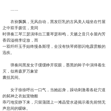
……
衣袂飘飘，无风自动，黑发巨乳的古风美人端坐在竹屋
之中双手拨弦，竟同
时弹奏三琴三瑟演绎出三重琴瑟和鸣，天籁之音只令屋内芳
香四溢桃李绽放，而
一双纤纤玉手始终慢条斯理，全没有快琴师那闪电霹雳般的
迅疾。
弹奏间黑发女子缓缓睁开双眼，墨黑的眸子中演绎着生
灭，似将森罗万象皆
囊括其间。
女子徐徐呼出一口气，当她起身，躁动刺激着各处穴道
的弑神之衣如宠物般
乖巧地安静下来，只留蒲团上一滩晶莹水迹揭示着先前悄无
声息间的暧昧。