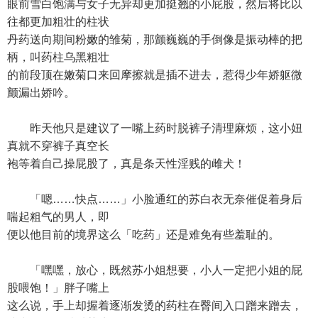
眼前雪白饱满与女子无异却更加挺翘的小屁股，然后将比以
往都更加粗壮的柱状
丹药送向期间粉嫩的雏菊，那颤巍巍的手倒像是振动棒的把
柄，叫药柱乌黑粗壮
的前段顶在嫩菊口来回摩擦就是插不进去，惹得少年娇躯微
颤漏出娇吟。
昨天他只是建议了一嘴上药时脱裤子清理麻烦，这小妞
真就不穿裤子真空长
袍等着自己操屁股了，真是条天性淫贱的雌犬！
「嗯……快点……」小脸通红的苏白衣无奈催促着身后
喘起粗气的男人，即
便以他目前的境界这么「吃药」还是难免有些羞耻的。
「嘿嘿，放心，既然苏小姐想要，小人一定把小姐的屁
股喂饱！」胖子嘴上
这么说，手上却握着逐渐发烫的药柱在臀间入口蹭来蹭去，