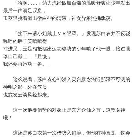
「哈啊……」药力流经四肢百骸的温暖舒爽让少年发出
最后一声满足叹息，
玉茎轻挑着漏出微白些的清液，神女异象照拂飘荡。
「接下来请小姐戴上ＶＲ眼罩。」发现苏白衣并不反驳
称呼的胖子笑嘻嘻得
寸进尺，玉足相抵摆出运功姿势的少年嗔了他一眼，接过眼
罩自己戴上：「且慢，
我还要再运功一番。」
这么说着，苏白衣心神浸入灵台默念沟通那深不可测的
神明之影，外在气质
也愈发云淡风轻起来。
这一次他要借势的对象正是东方众仙之首，道乾女神
曦！
这还是苏白衣第一次借势入幻境，但他有种直觉，这会