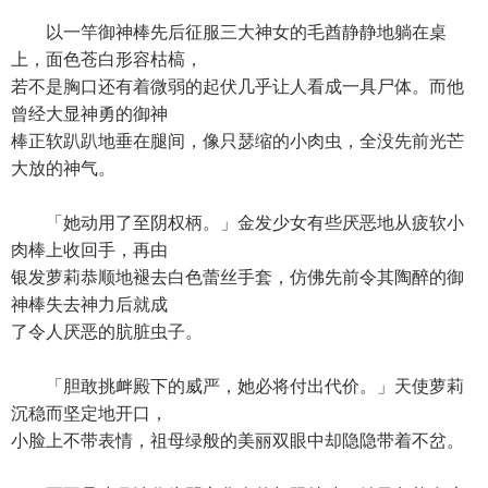
以一竿御神棒先后征服三大神女的毛酋静静地躺在桌
上，面色苍白形容枯槁，
若不是胸口还有着微弱的起伏几乎让人看成一具尸体。而他
曾经大显神勇的御神
棒正软趴趴地垂在腿间，像只瑟缩的小肉虫，全没先前光芒
大放的神气。
「她动用了至阴权柄。」金发少女有些厌恶地从疲软小
肉棒上收回手，再由
银发萝莉恭顺地褪去白色蕾丝手套，仿佛先前令其陶醉的御
神棒失去神力后就成
了令人厌恶的肮脏虫子。
「胆敢挑衅殿下的威严，她必将付出代价。」天使萝莉
沉稳而坚定地开口，
小脸上不带表情，祖母绿般的美丽双眼中却隐隐带着不岔。