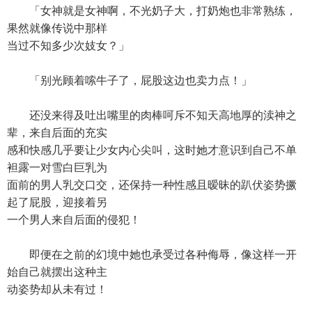
「女神就是女神啊，不光奶子大，打奶炮也非常熟练，
果然就像传说中那样
当过不知多少次妓女？」
「别光顾着嗦牛子了，屁股这边也卖力点！」
还没来得及吐出嘴里的肉棒呵斥不知天高地厚的渎神之
辈，来自后面的充实
感和快感几乎要让少女内心尖叫，这时她才意识到自己不单
袒露一对雪白巨乳为
面前的男人乳交口交，还保持一种性感且暧昧的趴伏姿势撅
起了屁股，迎接着另
一个男人来自后面的侵犯！
即便在之前的幻境中她也承受过各种侮辱，像这样一开
始自己就摆出这种主
动姿势却从未有过！