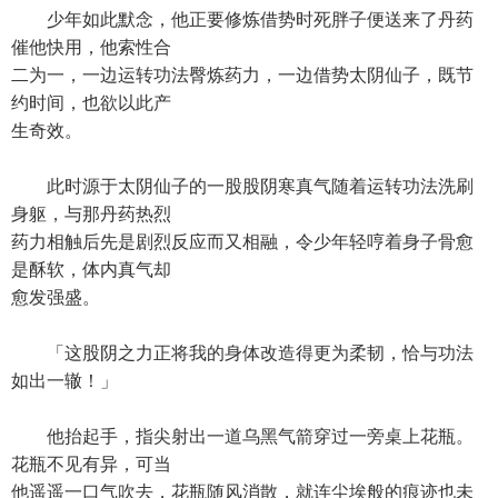
少年如此默念，他正要修炼借势时死胖子便送来了丹药
催他快用，他索性合
二为一，一边运转功法臀炼药力，一边借势太阴仙子，既节
约时间，也欲以此产
生奇效。
此时源于太阴仙子的一股股阴寒真气随着运转功法洗刷
身躯，与那丹药热烈
药力相触后先是剧烈反应而又相融，令少年轻哼着身子骨愈
是酥软，体内真气却
愈发强盛。
「这股阴之力正将我的身体改造得更为柔韧，恰与功法
如出一辙！」
他抬起手，指尖射出一道乌黑气箭穿过一旁桌上花瓶。
花瓶不见有异，可当
他遥遥一口气吹去，花瓶随风消散，就连尘埃般的痕迹也未