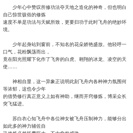
少年心中赞叹所修功法夺天地之造化的神奇，但也明白
自己惊世骇俗的修炼
速度不单是功法与天赋所致，更要归功于此时飞舟的绝妙环
境。
少年起身站到窗前，不知名的花朵娇艳盛放。他轻呼一
口气，花粉飘荡而出，
竟在阳光照耀下化作了飞奔的白虎、翱翔的冰龙、凌空的天
使……
神相自显，这一异象正说明此刻飞舟内各种神力氛围何
等浓郁，这也令少年
的借势修行真正意义上如有神助，继而开窍修炼，博采众长
突飞猛进。
苏白衣心知飞舟中各位神女被飞舟压制神力，能够分出
如此多的神力辅佐自