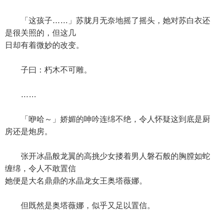
「这孩子……」苏胧月无奈地摇了摇头，她对苏白衣还
是很关照的，但这几
日却有着微妙的改变。
子曰：朽木不可雕。
……
「咿哈～」娇媚的呻吟连绵不绝，令人怀疑这到底是厨
房还是炮房。
张开冰晶般龙翼的高挑少女搂着男人磐石般的胸膛如蛇
缠绵，令人不敢置信
她便是大名鼎鼎的水晶龙女王奥塔薇娜。
但既然是奥塔薇娜，似乎又足以置信。