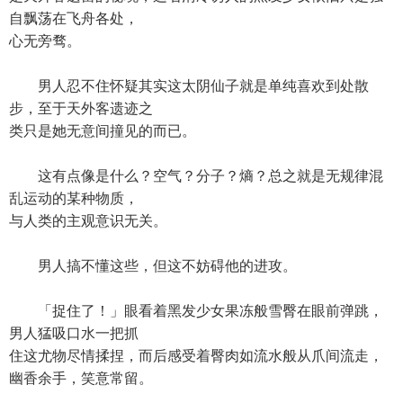
自飘荡在飞舟各处，
心无旁骛。
男人忍不住怀疑其实这太阴仙子就是单纯喜欢到处散
步，至于天外客遗迹之
类只是她无意间撞见的而已。
这有点像是什么？空气？分子？熵？总之就是无规律混
乱运动的某种物质，
与人类的主观意识无关。
男人搞不懂这些，但这不妨碍他的进攻。
「捉住了！」眼看着黑发少女果冻般雪臀在眼前弹跳，
男人猛吸口水一把抓
住这尤物尽情揉捏，而后感受着臀肉如流水般从爪间流走，
幽香余手，笑意常留。