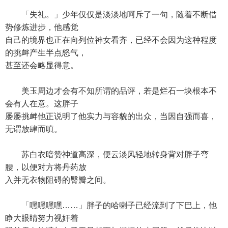
「失礼。」少年仅仅是淡淡地呵斥了一句，随着不断借
势修炼进步，他感觉
自己的境界也正在向列位神女看齐，已经不会因为这种程度
的挑衅产生半点怒气，
甚至还会略显得意。
美玉周边才会有不知所谓的品评，若是烂石一块根本不
会有人在意。这胖子
屡屡挑衅他正说明了他实力与容貌的出众，当因自强而喜，
无谓放肆而嗔。
苏白衣暗赞神道高深，便云淡风轻地转身背对胖子弯
腰，以便对方将丹药放
入并无衣物阻碍的臀瓣之间。
「嘿嘿嘿嘿……」胖子的哈喇子已经流到了下巴上，他
睁大眼睛努力视奸着