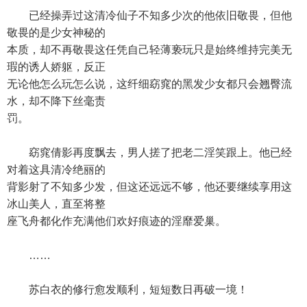
已经操弄过这清冷仙子不知多少次的他依旧敬畏，但他
敬畏的是少女神秘的
本质，却不再敬畏这任凭自己轻薄亵玩只是始终维持完美无
瑕的诱人娇躯，反正
无论他怎么玩怎么说，这纤细窈窕的黑发少女都只会翘臀流
水，却不降下丝毫责
罚。
窈窕倩影再度飘去，男人搓了把老二淫笑跟上。他已经
对着这具清冷绝丽的
背影射了不知多少发，但这还远远不够，他还要继续享用这
冰山美人，直至将整
座飞舟都化作充满他们欢好痕迹的淫靡爱巢。
……
苏白衣的修行愈发顺利，短短数日再破一境！