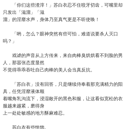
「你们这些渣滓！」苏白衣忍不住咬牙切齿，可嘴里却
只发出「滋溜」「滋
溜」的淫靡水声，身体乃至真气更是不听使唤！
「哟，怎么？眼神突然有些可怕，难道说要杀人灭口
吗？」
戏谑的声音从上方传来，来自肉棒臭烘烘看不到脸的男
人，那嚣张态度显然
不觉得乖乖吞吐自己肉棒的美人会当真反抗。
「苏白衣」没有回答，只是继续侍奉着那充满精力的阳
具，任凭淫靡液体顺
着嘴角乳沟流下，浸湿敞开的黑色和服，让这看似宽松的衣
服越来越紧，磨得身
上一处处敏感的地方酥麻难忍。
苏白衣有些恍惚。