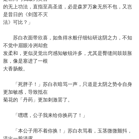
的无上功法，直指至高圣道，必是森罗万象无所不包，又岂
是昔日的《剑莲不灭
法》可比？」
苏白衣面带欣喜，如鱼得水般仔细钻研这阴之力，不知
不觉中眉眼冷冽却愈
发柔和，更似灵觉出窍感知敏锐许多，尤其是臀缝间鼓鼓胀
胀，像是塞进了一根
大香肠般。
「死胖子！」苏白衣暗骂一声，只道是太阴之势令自身
更加敏感，导致抵在
菊花的「丹药」更加刺激罢了。
「嘿嘿，公子我来给你换药了！」
「本公子用不着你换！」苏白衣骂着，玉茎微微颤抖，
流出一股清露。