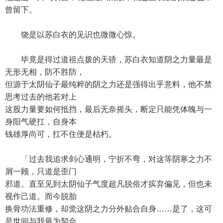
曾留下。
饶是以苏白衣的见识也微微心惊。
毕竟是得过道祖点拨的天骄，苏白衣知道阴之力量最是
无形无相，防不胜防，
但源于太阴仙子最纯粹的阴之力还是强得出乎意料，他不禁
思考过去的他若对上
这股力量要如何抵挡，最后无奈摇头，断定只能凭体魄与一
身阳气硬扛，自身本
钱雄厚尚可，扛不住便是枯朽。
「过去我追求剑心通明，宁折不弯，对这等阴寒之力不
屑一顾，只道是歪门
邪道。直至见到太阴仙子气度超凡脱俗才摈弃偏见，但也未
视作己道。而今脱胎
换骨功法重修，却觉这阴之力分外贴合自身……是了，这可
是世间与我最为契合