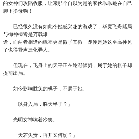
的女神们攻陷收服，让曦那个自以为是的家伙乖乖跪在自己
脚下扮母狗！
已经很久没有如此令她感兴趣的游戏了，毕竟飞舟赌局
与御神棒皆是万载难
逢，而两者相逢的概率更是微乎其微，即便是她这至高神见
了也得赞声造化弄人。
但现在，飞舟上的天平正在逐渐倾斜，属于她的棋子却
提前出局。
如今影响胜负的棋子，不属于她。
「以身入局，胜天半子？」
光明女神噙着冷笑。
「天若失责，再开又何妨？」