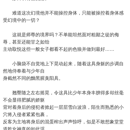
难道这次幻境他并不能操控身体，只能被操控着身体感
受幻境中的一切？
这就是师尊的境界吗？不单能坦然面对粗鄙之徒的侮
辱，甚至还能甘之如饴
主动取悦这些一般女子都看不起的色狼并做到最好……
小脑袋不自觉地上下晃动起来，随着这具身躯的步调自
然地侍奉着与少年自
身截然不同的黝黑腥臭阳具。
翘臀随之左右摇晃，令这具比少年本身丰腴得多却丝毫
不会显得肥腻的娇躯
背对着身后的侵犯者掀起一层层雪白波浪，陌生而熟悉的小
穴将入侵者紧紧包裹，
反客为主地将身后的混蛋榨出声声惊呼，似是不敢想象堂堂
道乾女神真的如此淫