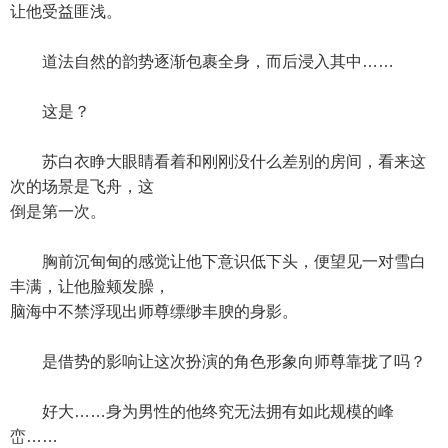
让他受益匪浅。
道法自然的韵势逐渐包裹全身，而后浸入其中……
这是？
苏白衣睁大眼睛看着和刚刚没什么差别的房间，看来这
次的场景是飞舟，这
倒是第一次。
胸前沉甸甸的感觉让他下意识低下头，便望见一对雪白
丰满，让他脸颊发臊，
脑海中不禁浮现出师尊缥缈丰腴的身影。
是借势的影响让这次扮演的角色形象向师尊靠拢了吗？
好大……身为男性的他终究无法拥有如此规模的峰
峦……