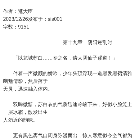
作者：逛大臣
2023/12/26发布于：sis001
字数：9151
第十九章：阴阳逆乱时
「以龙城苏白……咿之名，请太阴仙子赐道！」
伴着一声微颤的娇吟，少年头顶浮现一道黑发黑裙清雅
幽魅倩影，然后落于
天灵，迅速融入体内。
双眸微黯，苏白衣的气质迅速冷峻下来，好似小脸笼上
一层冰霜，散发出生
人勿近的韵味。
更有黑色雾气自周身弥漫而出，惊人寒意似令空气都为