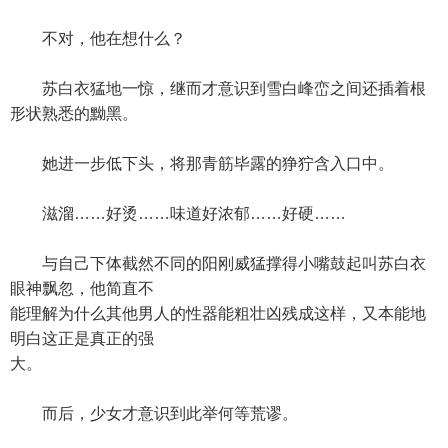
不对，他在想什么？
苏白衣猛地一惊，继而才意识到雪白峰峦之间还插着根
形状熟悉的黝黑。
她进一步低下头，将那青筋毕露的狰狞含入口中。
滋溜……好烫……味道好浓郁……好硬……
与自己下体截然不同的阳刚威猛撑得小嘴鼓起叫苏白衣
眼神飘忽，他简直不
能理解为什么其他男人的性器能粗壮凶残成这样，又本能地
明白这正是真正的强
大。
而后，少女才意识到此举何等荒谬。