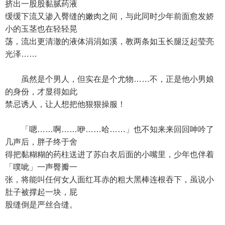
挤出一股股黏腻药液
缓缓下流又渗入臀缝的嫩肉之间，与此同时少年前面愈发娇
小的玉茎也在轻轻晃
荡，流出更清澈的液体涓涓如溪，教两条如玉长腿泛起莹亮
光泽……
虽然是个男人，但实在是个尤物……不，正是他小男娘
的身份，才显得如此
禁忌诱人，让人想把他狠狠操服！
「嗯……啊……咿……哈……」也不知来来回回呻吟了
几声后，胖子终于舍
得把黏糊糊的药柱送进了苏白衣后面的小嘴里，少年也伴着
「噗呲」一声臀瓣一
张，将能叫任何女人面红耳赤的粗大黑棒连根吞下，虽说小
肚子被撑起一块，屁
股缝倒是严丝合缝。