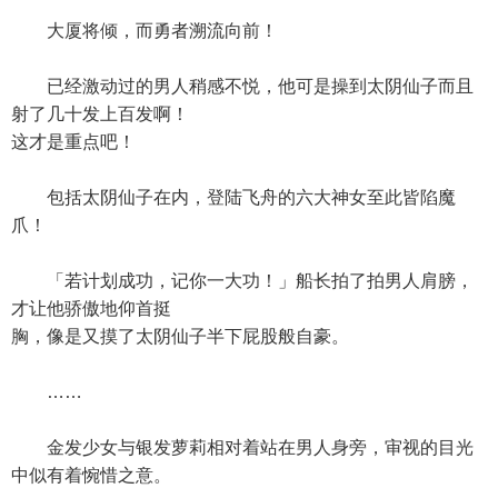
大厦将倾，而勇者溯流向前！
已经激动过的男人稍感不悦，他可是操到太阴仙子而且
射了几十发上百发啊！
这才是重点吧！
包括太阴仙子在内，登陆飞舟的六大神女至此皆陷魔
爪！
「若计划成功，记你一大功！」船长拍了拍男人肩膀，
才让他骄傲地仰首挺
胸，像是又摸了太阴仙子半下屁股般自豪。
……
金发少女与银发萝莉相对着站在男人身旁，审视的目光
中似有着惋惜之意。