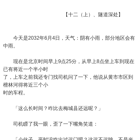
【十二（上）、隧道深处】
今天是2032年6月4日，天气：阴有小雨，部分地区会有
中雨。
现在是北京时间早上9点25分，从早上8点坐上车到现在
已有将近一个半小时
了，上车之前我还专门找司机问了一下，他说从黄市市区到
檀林河得将近三个小
时的车程。
「这么长时间？咋比去梅城县还远呢？」
司机瞟了我一眼，歪了一下嘴角笑道：
「小伙子，平时没咋出过远门吧？这远不远呐，不是光