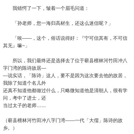
我错愕了一下，皱着一个眉毛问道：
「孙老师，您一海归高材生，还这么迷信呢？」
「唉——，这个，俗话说得好：『宁可信其有，不可信
其无』嘛~」
所以，我们最终还是选择去了位于蕲县檀林河竹田冲八
字门湾的陈诗故居—
—说实话，「陈诗」这人，要不是因为这次要去他的故居，
我除了知道个名儿外
还真不知道他都做过什么，只略微知道他是清朝人，很有学
问，考中了进士，还
当过太子的老师……
（蕲县檀林河竹田冲八字门湾——一代「大儒」陈诗的故
乡。）