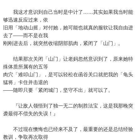
我这才意识到自己当时是中计了……其实如果我当时能
够迅速反应过来，依
旧用「地动山摇」对付她，她可能也就真的服软让我自由进
去了——而不是在我
刚刚进去后，就突然收缩阴部肌肉，紧闭了「山门」。
结果那次关闭「山门」让老妈忽然意识到了，原来她特
殊体质所属有的五等
肉穴「难叩山门」，是可以轻松在函谷关口就把我的「龟头
猛将」卡住并击退的
——随即只要「紧闭城门，坚守不出」就可以了。
『让敌人领悟到了独一无二的制胜法宝，这是我那晚突
袭最得不偿失的失误！』
不过现在懊悔也已经来不及了，最重要的还是总结经验
教训，争取再次取得