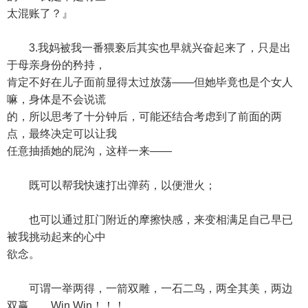
太混账了？』
3.我妈被我一番猥亵后其实也早就兴奋起来了，只是出
于母亲身份的矜持，
肯定不好在儿子面前显得太过放荡——但她毕竟也是个女人
嘛，身体是不会说谎
的，所以思考了十分钟后，可能还结合考虑到了前面的两
点，最终决定可以让我
任意抽插她的屁沟，这样一来——
既可以帮我快速打出弹药，以便泄火；
也可以通过肛门附近的摩擦快感，来变相满足自己早已
被我挑动起来的心中
欲念。
可谓一举两得，一箭双雕，一石二鸟，两全其美，两边
双赢……Win Win！！！