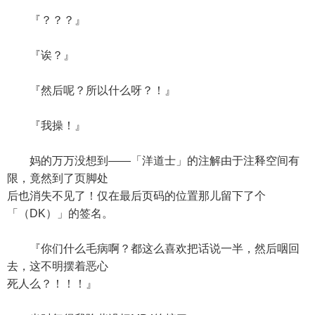
『？？？』
『诶？』
『然后呢？所以什么呀？！』
『我操！』
妈的万万没想到——「洋道士」的注解由于注释空间有
限，竟然到了页脚处
后也消失不见了！仅在最后页码的位置那儿留下了个
「（DK）」的签名。
『你们什么毛病啊？都这么喜欢把话说一半，然后咽回
去，这不明摆着恶心
死人么？！！！』