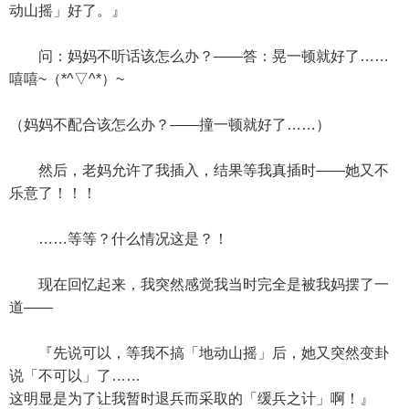
动山摇」好了。』
问：妈妈不听话该怎么办？——答：晃一顿就好了……
嘻嘻~（*^▽^*）~
（妈妈不配合该怎么办？——撞一顿就好了……）
然后，老妈允许了我插入，结果等我真插时——她又不
乐意了！！！
……等等？什么情况这是？！
现在回忆起来，我突然感觉我当时完全是被我妈摆了一
道——
『先说可以，等我不搞「地动山摇」后，她又突然变卦
说「不可以」了……
这明显是为了让我暂时退兵而采取的「缓兵之计」啊！』