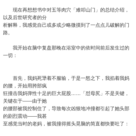
现在再想想书中对五等肉穴「难叩山门」的总结介绍，
以及后世研究者的分
析解释，我感觉自己或多或少略微摸到了一点点儿破解的门
路。
我开始在脑中复盘那晚在浴室中的依时间前后发生过的
一切：
首先，我妈死犟着不服输，于是一怒之下，我掐着我妈
的腰，开始用胯部疯
狂撞击我妈弹性十足的巨大屁股……「怼母尻」不是关键，
关键在于——由于她
的腰部被我控制住了，导致每次凶狠地冲撞都引起了她头部
的剧烈震动——我甚
至感觉当时的老妈，被我撞得摇头晃脑的简直都快要吐了：