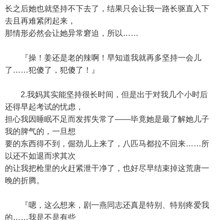
长之后她也就坚持不下去了，结果只会让我一路长驱直入下
去且再难紧闭起来，
那情形必然会让她异常窘迫，所以……
『操！姜还是老的辣啊！早知道我就再多坚持一会儿
了……犯傻了，犯傻了！』
2.我妈其实能坚持很长时间，但是出于对我几个小时后
还得早起考试的忧虑，
担心我因睡眠不足而发挥失常了——毕竟她是最了解她儿子
我的脾气的，一旦想
要的东西得不到，倔劲儿上来了，八匹马都拉不回来……所
以还不如退而求其次
的让我把枪里的火赶紧泄干净了，也好尽早结束掉这荒唐一
晚的折腾。
『嗯，这么想来，剧一燕同志还真是特别、特别疼爱我
的……我是不是有些