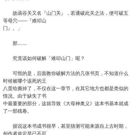
故函谷关又名『山门关』，若通破此关之法，便可破五
等母穴——『难叩山
门』。」
那……
究竟该如何破解「难叩山门」呢？
可惜的是，后面教你破解方法的几张书页，不知道什么
时候被哪个该死的王
八蛋给撕掉了，不仅在这一章节，在其它地方也都是类似的
情况。由于缺失了书
中最重要的部分，这就导致《大母神奥义》这本书基本就成
了一部残卷。
据说这本书成书很早，甚至猜测可能来源自上古时期，
创作者肯定早已不可