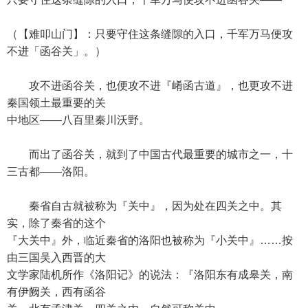
（【难叩山门】：只要守住这条缝隙的入口，千军万马便攻
不进「函谷关」。）
攻不进函谷关，也便攻不进『崤函古道』，也更攻不进
秦国领土最重要的关
中地区——八百里秦川沃野。
而出了函谷关，就到了中国古代最重要的城市之一，十
三古都——洛阳。
秦省自古就被称为『关中』，因为处在四关之中。其
实，除了秦省的这个
『大关中』外，临近秦省的洛阳也被称为『小关中』……按
由三国吴入西晋的大
文学家陆机所作《洛阳记》的说法：『洛阳东有成皋关，南
有伊阙关，西有函谷