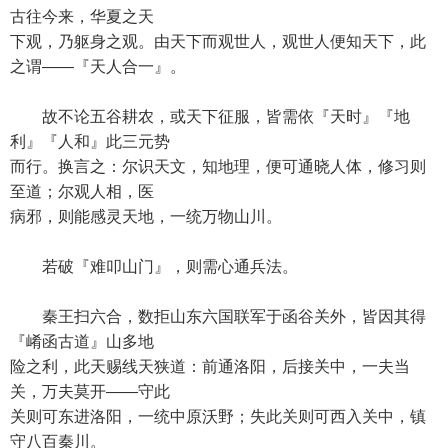
古往今来，华夏之天
下观，乃躯身之观。由天下而观世人，观世人便知天下，此
之谓——『天人合一』。
故不论五谷耕农，或天下征服，皆需依『天时』『地
利』『人和』此三元势
而行。换言之：尔识天文，知地理，便可通晓人体，修习则
至道；尔观人相，医
病邪，则能感灵天地，一统万物山川。
若破『难叩山门』，则需心通兵法。
秦王扫六合，数拒山东六国联军于函谷关外，皆因其得
『崤函古道』山多地
险之利，此天赐线天狭道：前通洛阳，后接关中，一夫当
关，万夫莫开——守此
关则可东进洛阳，一统中原沃野；失此关则可西入关中，镇
守八百秦川。