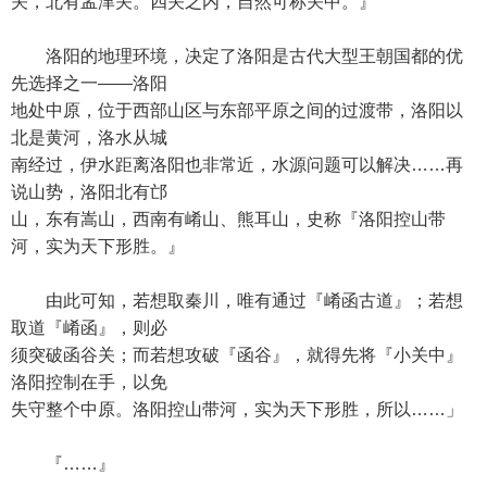
关，北有孟津关。四关之内，自然可称关中。』
洛阳的地理环境，决定了洛阳是古代大型王朝国都的优
先选择之一——洛阳
地处中原，位于西部山区与东部平原之间的过渡带，洛阳以
北是黄河，洛水从城
南经过，伊水距离洛阳也非常近，水源问题可以解决……再
说山势，洛阳北有邙
山，东有嵩山，西南有崤山、熊耳山，史称『洛阳控山带
河，实为天下形胜。』
由此可知，若想取秦川，唯有通过『崤函古道』；若想
取道『崤函』，则必
须突破函谷关；而若想攻破『函谷』，就得先将『小关中』
洛阳控制在手，以免
失守整个中原。洛阳控山带河，实为天下形胜，所以……」
『……』