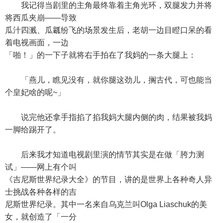
我记得当剧里的主角最终靠着主角光环，双腿发力并将
将西瓜夹崩——导致
瓜汁四溅、瓜瓤纷飞的场景发生后，老胡一边目瞪口呆的看
着电视画面，一边
「啪！」的一下子就将右手拍在了我妈的一条大腿上：
「燕儿，瞧见没有，就你腿这劲儿，搁古代，可也能当
个皇妃啥的呢~」
说完他还拿手指掐了掐我妈大腿内侧的肉，结果被我妈
一脚给踢开了。
后来我才知道电视剧里演的情节其实是在做「胯力测
试」——网上有个叫
《吉尼斯世界纪录大全》的节目，讲的是世界上各种奇人异
士挑战各种各样的吉
尼斯世界纪录。其中一名来自乌克兰叫Olga Liaschuk的美
女，就创造了「一分