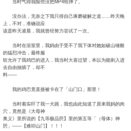
当时气得我险些没把MP4给摔了。
没办法，无奈之下我只得自己琢磨破解之道……昨天晚
上，不对，准确说应
该是昨天凌晨，我就曾经努力尝试了一次。
当时在浴室里，我妈由于受不了我下体对她如破山锤般
的猛烈冲击，最终服
软允许了我鸡巴的进入，我当时大喜过望，本以为能刺入进
去自由抽插了，却不
料——
我的鸡巴竟直接被卡在了「山门口」那里！
当时着实吓了我一大跳，我也由此知道了原来我妈的肉
穴，竟然是《大母神
奥义》里所说的【九等极品屄】里的第五等「（母体）神
屄」——【难叩山门】！！！