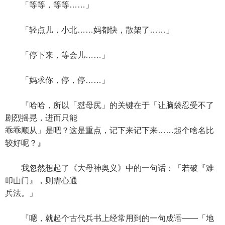
「等等，等等……」
「轻点儿，小北……妈都快，散架了……」
「停下来，等会儿……」
「妈求你，停，停……」
『哈哈，所以「怼母尻」的关键在于「让脑袋忍受不了
剧烈摇晃，进而只能
乖乖顺从」是吧？这是重点，记下来记下来……起个啥名比
较好呢？』
我忽然想起了《大母神奥义》中的一句话：「若破『难
叩山门』，则需心通
兵法。」
『嗯，就起个古代兵书上经常用到的一句成语——「地