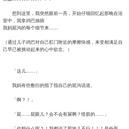
想到这里，我突然眼前一亮，开始仔细回忆起那晚在浴
室中，我拿鸡巴抽插
我妈屁沟的每个细节来……
（通过儿子鸡巴对自己肛门附近的摩擦快感，来变相满足自
己早已被挑动起来的心中欲念。）
「这儿……」
我妈有些敷衍的指了指自己的屁沟说道。
「啊？！」
「屁……屁眼儿？会不会有屎啊？怪脏的……」
「你想什么呢？！我都说了那地儿不行！！！是外面，