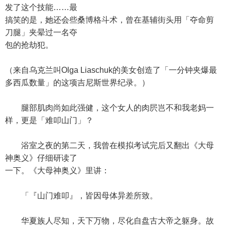
发了这个技能……最
搞笑的是，她还会些桑博格斗术，曾在基辅街头用「夺命剪
刀腿」夹晕过一名夺
包的抢劫犯。
（来自乌克兰叫Olga Liaschuk的美女创造了「一分钟夹爆最
多西瓜数量」的这项吉尼斯世界纪录。）
腿部肌肉尚如此强健，这个女人的肉屄岂不和我老妈一
样，更是「难叩山门」？
浴室之夜的第二天，我曾在模拟考试完后又翻出《大母
神奥义》仔细研读了
一下。《大母神奥义》里讲：
「『山门难叩』，皆因母体异差所致。
华夏族人尽知，天下万物，尽化自盘古大帝之躯身。故