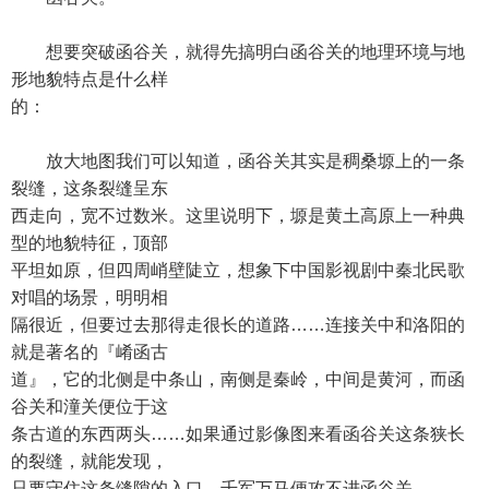
想要突破函谷关，就得先搞明白函谷关的地理环境与地
形地貌特点是什么样
的：
放大地图我们可以知道，函谷关其实是稠桑塬上的一条
裂缝，这条裂缝呈东
西走向，宽不过数米。这里说明下，塬是黄土高原上一种典
型的地貌特征，顶部
平坦如原，但四周峭壁陡立，想象下中国影视剧中秦北民歌
对唱的场景，明明相
隔很近，但要过去那得走很长的道路……连接关中和洛阳的
就是著名的『崤函古
道』，它的北侧是中条山，南侧是秦岭，中间是黄河，而函
谷关和潼关便位于这
条古道的东西两头……如果通过影像图来看函谷关这条狭长
的裂缝，就能发现，
只要守住这条缝隙的入口，千军万马便攻不进函谷关——