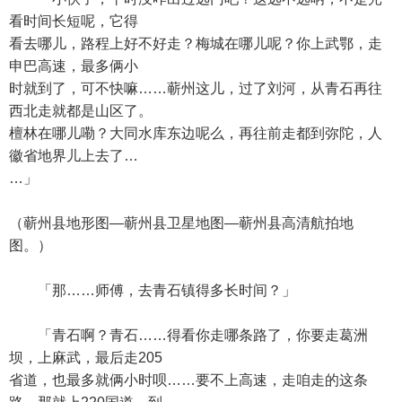
看时间长短呢，它得
看去哪儿，路程上好不好走？梅城在哪儿呢？你上武鄂，走
申巴高速，最多俩小
时就到了，可不快嘛……蕲州这儿，过了刘河，从青石再往
西北走就都是山区了。
檀林在哪儿嘞？大同水库东边呢么，再往前走都到弥陀，人
徽省地界儿上去了…
…」
（蕲州县地形图—蕲州县卫星地图—蕲州县高清航拍地
图。）
「那……师傅，去青石镇得多长时间？」
「青石啊？青石……得看你走哪条路了，你要走葛洲
坝，上麻武，最后走205
省道，也最多就俩小时呗……要不上高速，走咱走的这条