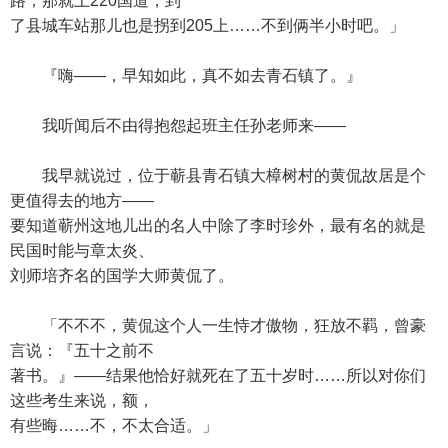
路，那就上220国道，到
了县城车站那儿也是拐到205上……不到俩半小时吧。」
『嗨——，早知如此，真不如去青石镇了。』
我听闻后不由得抱怨起班主任孙老师来——
我早就说过，位于蕲县青石镇大樟树村的黄侃故居是个
更值得去的地方——
要知道蕲州这地儿出的名人中除了李时珍外，最有名的就是
民国时能与章太炎、
刘师培齐名的国学大师黄侃了。
「不不不，黄侃这个人一生恃才傲物，狂放不羁，曾豪
言说：『五十之前不
著书。』——结果他恰好就死在了五十岁时……所以对你们
这些考生来说，额，
有些晦……不，不太合适。」