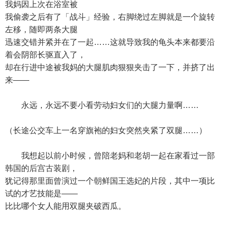
我妈因上次在浴室被
我偷袭之后有了「战斗」经验，右脚绕过左脚就是一个旋转
左移，随即两条大腿
迅速交错并紧并在了一起……这就导致我的龟头本来都要沿
着会阴部长驱直入了，
却在行进中途被我妈的大腿肌肉狠狠夹击了一下，并挤了出
来——
永远，永远不要小看劳动妇女们的大腿力量啊……
（长途公交车上一名穿旗袍的妇女突然夹紧了双腿……）
我想起以前小时候，曾陪老妈和老胡一起在家看过一部
韩国的后宫古装剧，
犹记得那里面曾演过一个朝鲜国王选妃的片段，其中一项比
试的才艺技能是——
比比哪个女人能用双腿夹破西瓜。