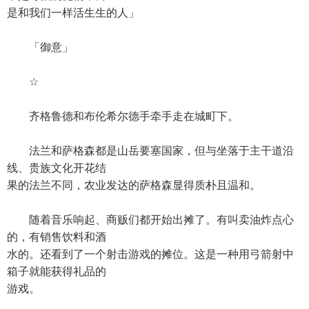
是和我们一样活生生的人」
「御意」
☆
齐格鲁德和布伦希尔德手牵手走在城町下。
法兰和萨格森都是山岳要塞国家，但与坐落于主干道沿
线、贵族文化开花结
果的法兰不同，农业发达的萨格森显得质朴且温和。
随着音乐响起、商贩们都开始出摊了。有叫卖油炸点心
的，有销售饮料和酒
水的。还看到了一个射击游戏的摊位。这是一种用弓箭射中
箱子就能获得礼品的
游戏。