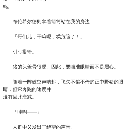
鸣。
布伦希尔德则拿着箭筒站在我的身边
「哥们儿，干嘛呢，忒危险了！」
引弓搭箭。
猪的头盖骨很硬。因此，要瞄准眼睛而不是眉心。
随着一阵破空声响起，飞矢不偏不倚的正中野猪的眼
睛，但它奔跑的速度并
没有因此衰减。
「哇啊——」
人群中又发出了绝望的声音。