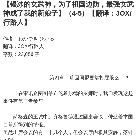
【银冰的女武神，为了祖国边防，最强女武
神成了我的新娘子】（4-5）【翻译：JOX/
行路人】
作者：わかつき ひかる
翻译：JOX/行路人
字数：22,086 字
第四章：巩固同盟要靠打屁股么！？
「在审讯企图刺杀布伦希尔德的厨师时，我们发现这起
事件有第三者参与」
萨格森的王城中。齐格鲁德通过圆桌会议，传达着本国
目前所得到的情报。
虽然出席会议的有二十几个人，但会议厅内极其安静，落针