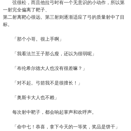
弦很松，而且他拉弓时有一个无意识的小动作，所以第
一射完全偏离了靶子、
第二射离靶心很远。第三射则逐渐适应了弓的质量射中了目
标。
「那个小哥。很上手啊」
「我看法兰王子那么瘦，还以为很弱呢」
「布伦希尔德大人也没有很差嘛？」
「对不起。弓箭我不是很擅长！」
「奥斯卡大人也不赖」
每次射中靶子，都会响起掌声和欢呼声。
「命中七！恭喜，拿下今天的一等奖，奖品是饼干」