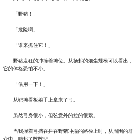
「野猪！」
「危险啊」
「谁来抓住它！」
野猪发狂的冲撞着摊位。从扬起的烟尘规模可以看出，
它的体格恐怕不小。
「借用一下！」
从靶摊看板娘手上拿来了弓。
虽然弓身很小，但弦意外的拉的很紧。
当我握着弓挡在拦在野猪冲撞的路径上时，从周围的群
众中，响起了阵阵悲