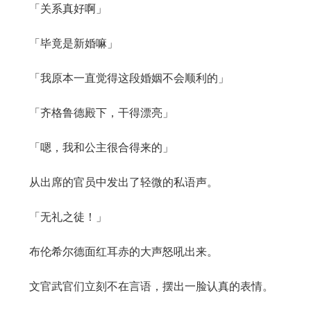
「关系真好啊」
「毕竟是新婚嘛」
「我原本一直觉得这段婚姻不会顺利的」
「齐格鲁德殿下，干得漂亮」
「嗯，我和公主很合得来的」
从出席的官员中发出了轻微的私语声。
「无礼之徒！」
布伦希尔德面红耳赤的大声怒吼出来。
文官武官们立刻不在言语，摆出一脸认真的表情。