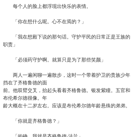
每个人的脸上都浮现出快乐的表情。
「你在想什么呢。心不在焉的？」
「我在想殿下说的那句话。守护平民的日常正是王族的
职责」
「必须药守护啊。就算只是为了那些笑颜」
两人一遍闲聊一遍散步，这时一个带着护卫的贵族少年
挡在了齐格鲁德的面
前。他双臂交叉，抬起头看着齐格鲁德。银发紫瞳。五官和
布伦希尔德很像。年
龄大概在十二岁左右。应该是布伦希尔德年龄悬殊的弟弟。
「你就是齐格鲁德？」
「的确。我就是齐格鲁德·法兰」