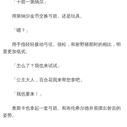
「十箭一第纳尔」
用第纳尔金币交换弓箭。还是玩具。
「嗯？」
用手指轻轻拨动弓弦。很松，和射野猪那时的相比，明
显更加低劣。
「怎么了？我也来试试」
「公主大人，百合花我来帮您拿吧」
「我也要来！」
奥斯卡也拿起一套弓箭。和布伦希尔德并肩摆出射击的
姿势。