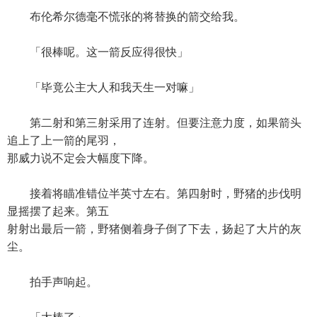
布伦希尔德毫不慌张的将替换的箭交给我。
「很棒呢。这一箭反应得很快」
「毕竟公主大人和我天生一对嘛」
第二射和第三射采用了连射。但要注意力度，如果箭头
追上了上一箭的尾羽，
那威力说不定会大幅度下降。
接着将瞄准错位半英寸左右。第四射时，野猪的步伐明
显摇摆了起来。第五
射射出最后一箭，野猪侧着身子倒了下去，扬起了大片的灰
尘。
拍手声响起。