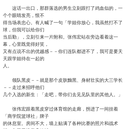
这话一出口，那群落选的男生立刻跟打了鸡血似的，一
个个眼睛发亮，恨不
得当场表忠心。有人喊了一句「学姐你放心，我虽然打不了
球，但我可以给你们
当后勤」，立刻引来一片附和。张伟宏站在旁边看着这一
幕，心里既觉得好笑，
又有点说不出的优越感－－你们连队都进不了，我可是要天
天跟学姐待在一起的
人。
领队黑皮－－就是那个皮肤黝黑、身材壮实的大三学长
－－走过来招呼他们
几个入选的新生：「走吧，带你们去见见队里的其他人。」
张伟宏跟着黑皮穿过体育馆的走廊，拐进了一间挂着
「商学院篮球社」牌子
的休息室。房间不大，墙上贴满了各种比赛的照片和战术