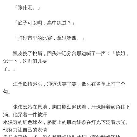
「张伟宏。」
「底子可以啊，高中练过？」
「打过市里的比赛，拿过第四。」
黑皮挑了挑眉，回头冲记分台那边喊了一声：「歆姐，
记一下，这哥们儿要
了。」
江予歆抬起头，冲这边笑了笑，低头在名单上打了个
勾。
张伟宏站在原地，胸口剧烈起伏着，汗珠顺着额角往下
淌。他穿着一件被汗
水浸透的红色球衣，胳膊上的肌肉线条在灯光下泛着水光。
他努力让自己的表情