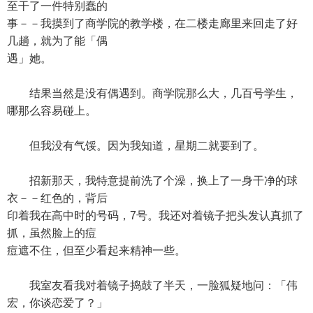
至干了一件特别蠢的
事－－我摸到了商学院的教学楼，在二楼走廊里来回走了好
几趟，就为了能「偶
遇」她。
结果当然是没有偶遇到。商学院那么大，几百号学生，
哪那么容易碰上。
但我没有气馁。因为我知道，星期二就要到了。
招新那天，我特意提前洗了个澡，换上了一身干净的球
衣－－红色的，背后
印着我在高中时的号码，7号。我还对着镜子把头发认真抓了
抓，虽然脸上的痘
痘遮不住，但至少看起来精神一些。
我室友看我对着镜子捣鼓了半天，一脸狐疑地问：「伟
宏，你谈恋爱了？」