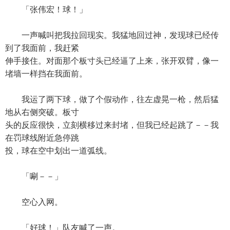
「张伟宏！球！」
一声喊叫把我拉回现实。我猛地回过神，发现球已经传
到了我面前，我赶紧
伸手接住。对面那个板寸头已经逼了上来，张开双臂，像一
堵墙一样挡在我面前。
我运了两下球，做了个假动作，往左虚晃一枪，然后猛
地从右侧突破。板寸
头的反应很快，立刻横移过来封堵，但我已经起跳了－－我
在罚球线附近急停跳
投，球在空中划出一道弧线。
「唰－－」
空心入网。
「好球！」队友喊了一声。