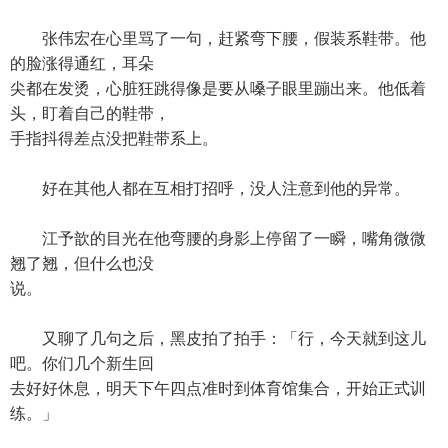
张伟宏在心里骂了一句，赶紧弯下腰，假装系鞋带。他
的脸涨得通红，耳朵
尖都在发烫，心脏狂跳得像是要从嗓子眼里蹦出来。他低着
头，盯着自己的鞋带，
手指抖得差点没把鞋带系上。
好在其他人都在互相打招呼，没人注意到他的异常。
江予歆的目光在他弯腰的身影上停留了一瞬，嘴角微微
翘了翘，但什么也没
说。
又聊了几句之后，黑皮拍了拍手：「行，今天就到这儿
吧。你们几个新生回
去好好休息，明天下午四点准时到体育馆集合，开始正式训
练。」