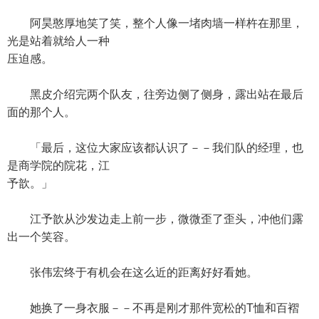
阿昊憨厚地笑了笑，整个人像一堵肉墙一样杵在那里，
光是站着就给人一种
压迫感。
黑皮介绍完两个队友，往旁边侧了侧身，露出站在最后
面的那个人。
「最后，这位大家应该都认识了－－我们队的经理，也
是商学院的院花，江
予歆。」
江予歆从沙发边走上前一步，微微歪了歪头，冲他们露
出一个笑容。
张伟宏终于有机会在这么近的距离好好看她。
她换了一身衣服－－不再是刚才那件宽松的T恤和百褶