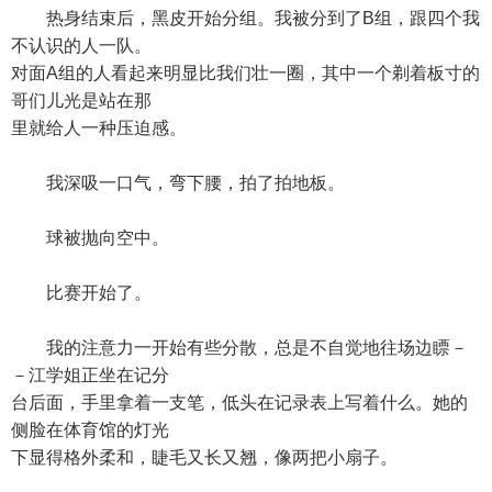
热身结束后，黑皮开始分组。我被分到了B组，跟四个我
不认识的人一队。
对面A组的人看起来明显比我们壮一圈，其中一个剃着板寸的
哥们儿光是站在那
里就给人一种压迫感。
我深吸一口气，弯下腰，拍了拍地板。
球被抛向空中。
比赛开始了。
我的注意力一开始有些分散，总是不自觉地往场边瞟－
－江学姐正坐在记分
台后面，手里拿着一支笔，低头在记录表上写着什么。她的
侧脸在体育馆的灯光
下显得格外柔和，睫毛又长又翘，像两把小扇子。