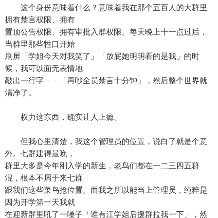
这个身份意味着什么？意味着我在那个五百人的大群里
拥有禁言权限、拥有
置顶公告权限、拥有审批入群权限。每天晚上十一点过后，
当群里那些牲口开始
刷屏「学姐今天对我笑了」「放屁她明明看的是我」的时
候，我可以面无表情地
敲出一行字－－「再吵全员禁言十分钟」，然后整个世界就
清净了。
权力这东西，确实让人上瘾。
但我心里清楚，我这个管理员的位置，说白了就是个意
外。七群建得最晚，
群里大多是今年刚入学的新生，老鸟们都在一二三四五群
混，根本不屑于来七群
跟我们这些菜鸟抢位置。而我之所以能当上管理员，纯粹是
因为开学第一天我就
在迎新群里吼了一嗓子「谁有江学姐后援群拉我一下」，然