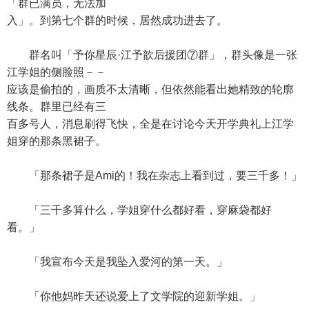
「群已满员，无法加
入」。到第七个群的时候，居然成功进去了。
群名叫「予你星辰·江予歆后援团⑦群」，群头像是一张
江学姐的侧脸照－－
应该是偷拍的，画质不太清晰，但依然能看出她精致的轮廓
线条。群里已经有三
百多号人，消息刷得飞快，全是在讨论今天开学典礼上江学
姐穿的那条黑裙子。
「那条裙子是Ami的！我在杂志上看到过，要三千多！」
「三千多算什么，学姐穿什么都好看，穿麻袋都好
看。」
「我宣布今天是我坠入爱河的第一天。」
「你他妈昨天还说爱上了文学院的迎新学姐。」