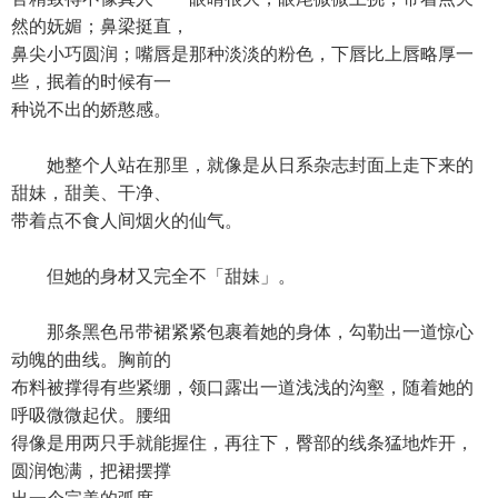
然的妩媚；鼻梁挺直，
鼻尖小巧圆润；嘴唇是那种淡淡的粉色，下唇比上唇略厚一
些，抿着的时候有一
种说不出的娇憨感。
她整个人站在那里，就像是从日系杂志封面上走下来的
甜妹，甜美、干净、
带着点不食人间烟火的仙气。
但她的身材又完全不「甜妹」。
那条黑色吊带裙紧紧包裹着她的身体，勾勒出一道惊心
动魄的曲线。胸前的
布料被撑得有些紧绷，领口露出一道浅浅的沟壑，随着她的
呼吸微微起伏。腰细
得像是用两只手就能握住，再往下，臀部的线条猛地炸开，
圆润饱满，把裙摆撑