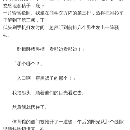
悠悠地念稿子，底下
一片昏昏欲睡。我坐在商学院方阵的第三排，热得把衬衫扣
子解到了第三颗，正
低头刷手机打发时间，忽然听到前排几个男生发出一阵骚
动。
「卧槽卧槽卧槽，看那边看那边！」
「哪个哪个？」
「入口啊！穿黑裙子的那个！」
我抬起头，顺着他们的目光看过去。
然后我就愣住了。
体育馆的侧门被推开了一道缝，午后的阳光从那个缝隙
里斜斜地切进来，在