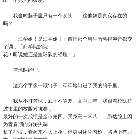
出一个完美的弧度。
我当时脑子里只有一个念头－－这他妈是真实存在的
吗？
「江学姐！是江学姐！」前排那个男生激动得声音都变
了调，「商学院的院
花！听说她还是篮球队的经理！」
篮球队经理。
这几个字像一颗钉子，牢牢地钉进了我的脑子里。
我从小打篮球，底子不算差。高中三年，我跟着校队打
过市里的校园对抗赛，
最好的一次成绩是全市第四。我身高一米八二，虽然脸上因
为青春期内分泌失调
长了些痘，看起来不太上相，但身材还算匀称，胳膊上有肌