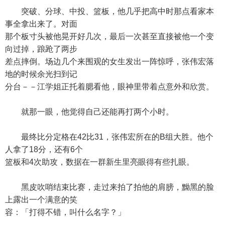
突破、分球、中投、篮板，他几乎把高中时那点看家本
事全拿出来了。对面
那个板寸头被他晃开好几次，最后一次甚至直接被他一个变
向过掉，踉跄了两步
差点摔倒。场边几个来围观的女生发出一阵惊呼，张伟宏落
地的时候余光扫到记
分台－－江学姐正托着腮看他，眼神里带着点意外和欣赏。
就那一眼，他觉得自己还能再打两个小时。
最终比分定格在42比31，张伟宏所在的B组大胜。他个
人拿了18分，还有6个
篮板和4次助攻，数据在一群新生里亮眼得有些扎眼。
黑皮吹哨结束比赛，走过来拍了拍他的肩膀，黝黑的脸
上露出一个满意的笑
容：「打得不错，叫什么名字？」