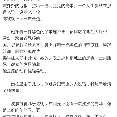
灰扑扑的地板上拉出一道明晃晃的光带。一个女生就站在那
道光里，逆着光，轮
廓被镀上了一层金边。
她穿着一件黑色的吊带连衣裙，裙摆堪堪遮住大腿根，
露出一双白得晃眼的
腿。那双腿又长又直，脚上踩着一双黑色的细带凉鞋，脚踝
纤细，脚背的弧度优
美得让人移不开眼。她的头发是那种极纯正的黑色，垂到腰
际，微卷的发尾随着
她走路的动作轻轻晃动。
她往里走了几步，侧过身跟旁边的人说话，我终于看清
了她的脸。
皮肤白得几乎透明，在阳光下泛着一层浅浅的光泽，像
是上好的羊脂玉。五
官精致得不像真人－－眼睛很大，眼尾微微上挑，带着点天