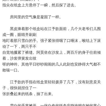
指尖在纸盒上方悬停了一瞬，然后探了进去。
房间里的空气像是凝固了一样。
黑皮捧着那个纸盒站在江予歆面前，几个大老爷们儿围
成一圈，眼睛齐刷刷
地盯着那只雪白的手。强子紧张得咽了口唾沫，喉结上下滚
动了一下，两只手不
自觉地攥紧了裤缝。阿昊坐在沙发上，两百斤的身子往前倾
着，沙发弹簧发出吱
呀的呻吟。其他平日吵吵闹闹的几人此刻也安静得大气都不
敢喘一口。
江予歆的手指在纸盒里轻轻拨弄了几下，没有刻意卖关
子，很快就捏住了一
张折叠起来的纸条，抽了出来。
雪白的手掌摊开，一张白色的纸条安静地躺在她的掌心