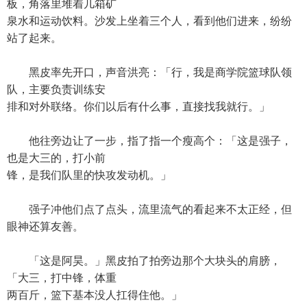
板，角落里堆着几箱矿
泉水和运动饮料。沙发上坐着三个人，看到他们进来，纷纷
站了起来。
黑皮率先开口，声音洪亮：「行，我是商学院篮球队领
队，主要负责训练安
排和对外联络。你们以后有什么事，直接找我就行。」
他往旁边让了一步，指了指一个瘦高个：「这是强子，
也是大三的，打小前
锋，是我们队里的快攻发动机。」
强子冲他们点了点头，流里流气的看起来不太正经，但
眼神还算友善。
「这是阿昊。」黑皮拍了拍旁边那个大块头的肩膀，
「大三，打中锋，体重
两百斤，篮下基本没人扛得住他。」