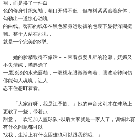
裙，而是换了一件白
色的修身针织短袖，领口开得不低，但布料紧紧贴着身体，
勾勒出一道惊心动魄
的曲线。臀部的线条在黑色紧身运动裤的包裹下显得浑圆挺
翘。整个人站在那儿，
就是一个完美的S型。
她的脸精致得不像话－－带着点婴儿肥的轮廓，妩媚又
不失清纯，嘴唇涂了
一层淡淡的水光唇釉，一双桃花眼微微弯着，眼波流转间仿
佛能勾人魂魄，让人
忍不住想盯着看。
「大家好呀，我是江予歆。」她的声音比刚才在球场上
更软了一些，带着点
甜意，「欢迎加入篮球队~以后大家就是一家人了，训练比赛
有什么问题都可以
找我，生活上有什么困难也可以跟我说哦。」