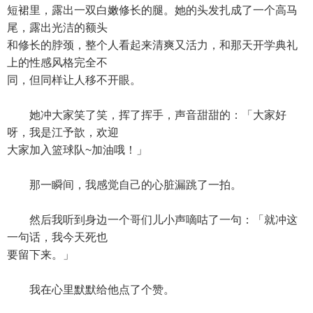
短裙里，露出一双白嫩修长的腿。她的头发扎成了一个高马
尾，露出光洁的额头
和修长的脖颈，整个人看起来清爽又活力，和那天开学典礼
上的性感风格完全不
同，但同样让人移不开眼。
她冲大家笑了笑，挥了挥手，声音甜甜的：「大家好
呀，我是江予歆，欢迎
大家加入篮球队~加油哦！」
那一瞬间，我感觉自己的心脏漏跳了一拍。
然后我听到身边一个哥们儿小声嘀咕了一句：「就冲这
一句话，我今天死也
要留下来。」
我在心里默默给他点了个赞。