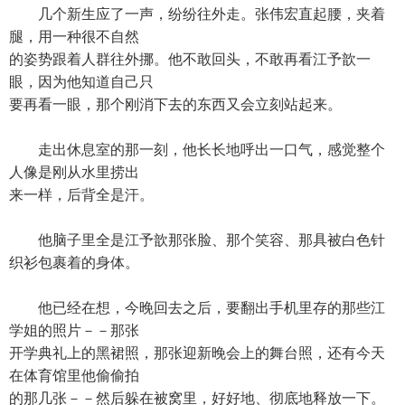
几个新生应了一声，纷纷往外走。张伟宏直起腰，夹着
腿，用一种很不自然
的姿势跟着人群往外挪。他不敢回头，不敢再看江予歆一
眼，因为他知道自己只
要再看一眼，那个刚消下去的东西又会立刻站起来。
走出休息室的那一刻，他长长地呼出一口气，感觉整个
人像是刚从水里捞出
来一样，后背全是汗。
他脑子里全是江予歆那张脸、那个笑容、那具被白色针
织衫包裹着的身体。
他已经在想，今晚回去之后，要翻出手机里存的那些江
学姐的照片－－那张
开学典礼上的黑裙照，那张迎新晚会上的舞台照，还有今天
在体育馆里他偷偷拍
的那几张－－然后躲在被窝里，好好地、彻底地释放一下。