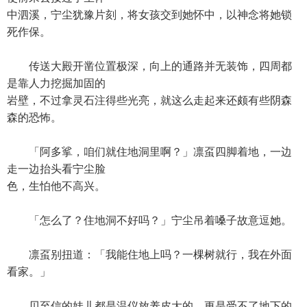
中泗溪，宁尘犹豫片刻，将女孩交到她怀中，以神念将她锁
死作保。
传送大殿开凿位置极深，向上的通路并无装饰，四周都
是靠人力挖掘加固的
岩壁，不过拿灵石注得些光亮，就这么走起来还颇有些阴森
森的恐怖。
「阿多挲，咱们就住地洞里啊？」凛虿四脚着地，一边
走一边抬头看宁尘脸
色，生怕他不高兴。
「怎么了？住地洞不好吗？」宁尘吊着嗓子故意逗她。
凛虿别扭道：「我能住地上吗？一棵树就行，我在外面
看家。」
贝至信的娃儿都是温仪放养皮大的，更是受不了地下的