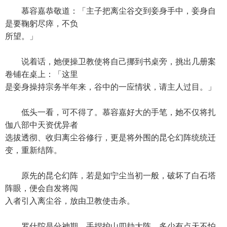
慕容嘉恭敬道：「主子把离尘谷交到妾身手中，妾身自
是要鞠躬尽瘁，不负
所望。」
说着话，她便操卫教使将自己挪到书桌旁，挑出几册案
卷铺在桌上：「这里
是妾身操持宗务半年来，谷中的一应情状，请主人过目。」
低头一看，可不得了。慕容嘉好大的手笔，她不仅将扎
伽八部中天资优异者
选拔透彻、收归离尘谷修行，更是将外围的昆仑幻阵统统迁
变，重新结阵。
原先的昆仑幻阵，若是如宁尘当初一般，破坏了白石塔
阵眼，便会自发将闯
入者引入离尘谷，放由卫教使击杀。
罗什陀是分神期，手捏护山四劫大阵，多少有点天不怕