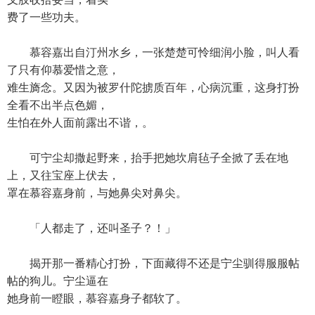
费了一些功夫。
慕容嘉出自汀州水乡，一张楚楚可怜细润小脸，叫人看
了只有仰慕爱惜之意，
难生旖念。又因为被罗什陀掳质百年，心病沉重，这身打扮
全看不出半点色媚，
生怕在外人面前露出不谐，。
可宁尘却撒起野来，抬手把她坎肩毡子全掀了丢在地
上，又往宝座上伏去，
罩在慕容嘉身前，与她鼻尖对鼻尖。
「人都走了，还叫圣子？！」
揭开那一番精心打扮，下面藏得不还是宁尘驯得服服帖
帖的狗儿。宁尘逼在
她身前一瞪眼，慕容嘉身子都软了。