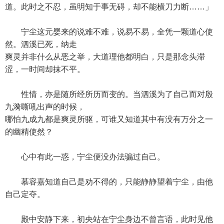
道。此时之不忍，虽明知于事无碍，却不能横刀力断……」
宁尘这元婴来的说难不难，说易不易，全凭一颗道心使
然。泗溪已死，纳走
爽灵并非什么从恶之举，大道理他都明白，只是那念头滞
涩，一时间却抹不平。
性情，亦是随所经所历而变的。当泗溪为了自己而对殷
九漪嘶吼出声的时候，
哪怕九成九都是爽灵所驱，可谁又知道其中有没有万分之一
的幽精使然？
心中有此一惑，宁尘便没办法骗过自己。
慕容嘉知道自己是劝不得的，只能静静望着宁尘，由他
自己定夺。
殿中安静下来，初央站在宁尘身边不曾言语，此时见他