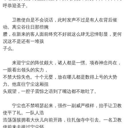
呼恭迎圣子。
卫教使自是不会说话，此时发声不过是有人在背后催
动。离尘谷往日那些腌
臜，在新来的客人面前终究不好就这么肆无忌惮彰显，更何
况这不是还有一堆孩
子么。
来迎宁尘的阵仗颇大，诸人都是一愣。项舂神念尚在，
一眼看出领头的实力，
不禁大惊失色。十个元婴，放在哪儿都是数得上号的大势
力。他直往宁尘这厢扭
头观望，一腔子震惊之语到了嘴边都不敢吐了。
宁尘也不禁嘚瑟起来，强作一副威严模样，抬手让卫教
使平了礼。一队人浩
浩荡荡簇拥着大伙儿向前开路，往扎伽寺中引去。一名卫教
使前来去接过宁尘怀