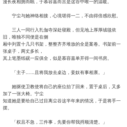
漫长夜相拥而眠，于慕容嘉而言是这谷中唯一的温暖。
宁尘与她神络相接，心境堪得一二，不由得倍感欣慰。
三人一同行入扎伽寺深处寝殿，但见地上厚厚绒毯依
旧，唯独不同便是在侧
厢中列置十几只书架，整整齐齐堆放的全是案卷。书架前一
张桌子，两丈多长，
其上笔墨纸砚一应俱全，似是慕容嘉单开得一间书房。
「主子……且将我放去桌边，妾奴有事相禀。」
她驱使卫教使将自己的座位抬了回来，置于桌后，又多
加了一张大椅。宁尘
知道她是要给自己过目离尘谷这半年来的情况，于是将手一
摆。
「权且不急，三件事，先要你帮我捋顺清楚。」