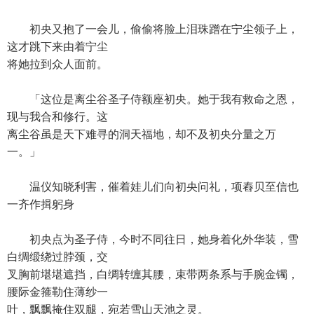
初央又抱了一会儿，偷偷将脸上泪珠蹭在宁尘领子上，
这才跳下来由着宁尘
将她拉到众人面前。
「这位是离尘谷圣子侍额座初央。她于我有救命之恩，
现与我合和修行。这
离尘谷虽是天下难寻的洞天福地，却不及初央分量之万
一。」
温仪知晓利害，催着娃儿们向初央问礼，项舂贝至信也
一齐作揖躬身
初央点为圣子侍，今时不同往日，她身着化外华装，雪
白绸缎绕过脖颈，交
叉胸前堪堪遮挡，白绸转缠其腰，束带两条系与手腕金镯，
腰际金箍勒住薄纱一
叶，飘飘掩住双腿，宛若雪山天池之灵。