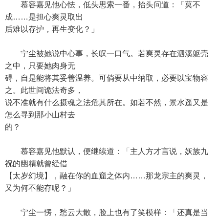
慕容嘉见他心怯，低头思索一番，抬头问道：「莫不
成……是担心爽灵取出
后难以存护，再生变化？」
宁尘被她说中心事，长叹一口气。若爽灵存在泗溪躯壳
之中，只要她肉身无
碍，自是能将其妥善温养。可倘要从中纳取，必要以宝物容
之。此世间诡法奇多，
说不准就有什么摄魂之法危其所在。如若不然，景水遥又是
怎么寻到那小山村去
的？
慕容嘉见他默认，便继续道：「主人方才言说，妖族九
祝的幽精就曾经借
【太岁幻境】，融在你的血窟之体内……那龙宗主的爽灵，
又为何不能存呢？」
宁尘一愣，愁云大散，脸上也有了笑模样：「还真是当