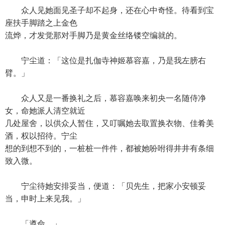
众人见她面见圣子却不起身，还在心中奇怪。待看到宝
座扶手脚踏之上金色
流烨，才发觉那对手脚乃是黄金丝络镂空编就的。
宁尘道：「这位是扎伽寺神姬慕容嘉，乃是我左膀右
臂。」
众人又是一番换礼之后，慕容嘉唤来初央一名随侍净
女，命她派人清空就近
几处屋舍，以供众人暂住，又叮嘱她去取置换衣物、佳肴美
酒，权以招待。宁尘
想的到想不到的，一桩桩一件件，都被她吩咐得井井有条细
致入微。
宁尘待她安排妥当，便道：「贝先生，把家小安顿妥
当，申时上来见我。」
「遵命。」