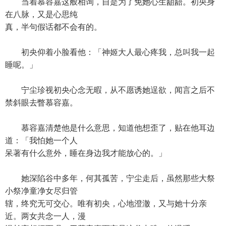
当着慕容嘉这般相询，自是为了免她心生龃龉。初央身
在八脉，又是心思纯
真，半句假话都不会有的。
初央仰着小脸看他：「神姬大人最心疼我，总叫我一起
睡呢。」
宁尘珍视初央心念无暇，从不愿诱她逞欲，闻言之后不
禁斜眼去瞥慕容嘉。
慕容嘉清楚他是什么意思，知道他想歪了，贴在他耳边
道：「我怕她一个人
呆著有什么意外，睡在身边我才能放心的。」
她深陷谷中多年，何其孤苦，宁尘走后，虽然那些大祭
小祭净童净女尽归管
辖，终究无可交心。唯有初央，心地澄澈，又与她十分亲
近。两女共念一人，漫