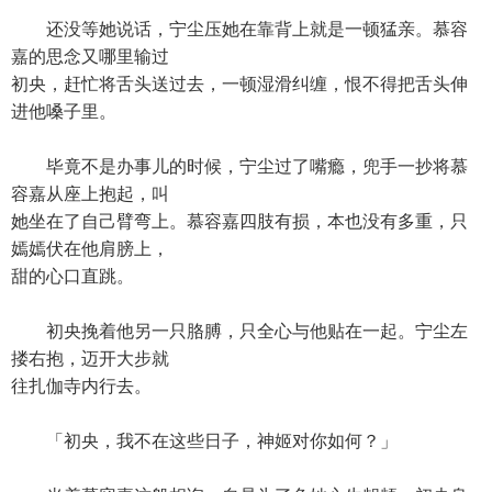
还没等她说话，宁尘压她在靠背上就是一顿猛亲。慕容
嘉的思念又哪里输过
初央，赶忙将舌头送过去，一顿湿滑纠缠，恨不得把舌头伸
进他嗓子里。
毕竟不是办事儿的时候，宁尘过了嘴瘾，兜手一抄将慕
容嘉从座上抱起，叫
她坐在了自己臂弯上。慕容嘉四肢有损，本也没有多重，只
嫣嫣伏在他肩膀上，
甜的心口直跳。
初央挽着他另一只胳膊，只全心与他贴在一起。宁尘左
搂右抱，迈开大步就
往扎伽寺内行去。
「初央，我不在这些日子，神姬对你如何？」