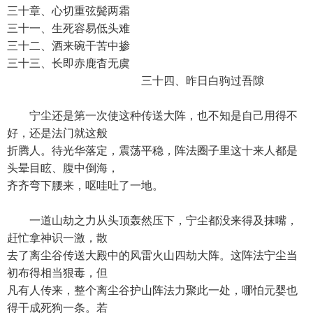
三十章、心切重弦鬓两霜
三十一、生死容易低头难
三十二、酒来碗干苦中掺
三十三、长即赤鹿杳无虞
三十四、昨日白驹过吾隙
宁尘还是第一次使这种传送大阵，也不知是自己用得不
好，还是法门就这般
折腾人。待光华落定，震荡平稳，阵法圈子里这十来人都是
头晕目眩、腹中倒海，
齐齐弯下腰来，呕哇吐了一地。
一道山劫之力从头顶轰然压下，宁尘都没来得及抹嘴，
赶忙拿神识一激，散
去了离尘谷传送大殿中的风雷火山四劫大阵。这阵法宁尘当
初布得相当狠毒，但
凡有人传来，整个离尘谷护山阵法力聚此一处，哪怕元婴也
得干成死狗一条。若