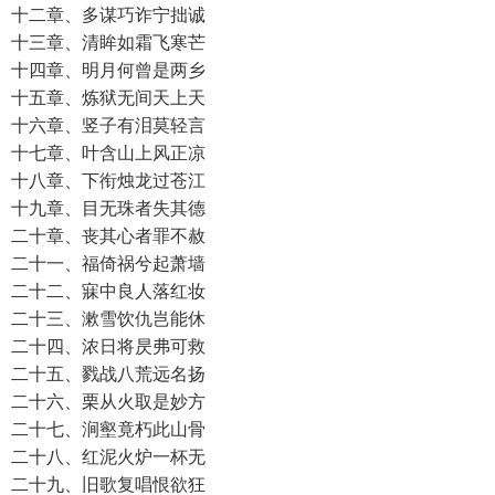
十二章、多谋巧诈宁拙诚
十三章、清眸如霜飞寒芒
十四章、明月何曾是两乡
十五章、炼狱无间天上天
十六章、竖子有泪莫轻言
十七章、叶含山上风正凉
十八章、下衔烛龙过苍江
十九章、目无珠者失其德
二十章、丧其心者罪不赦
二十一、福倚祸兮起萧墙
二十二、寐中良人落红妆
二十三、漱雪饮仇岂能休
二十四、浓日将昃弗可救
二十五、戮战八荒远名扬
二十六、栗从火取是妙方
二十七、涧壑竟朽此山骨
二十八、红泥火炉一杯无
二十九、旧歌复唱恨欲狂