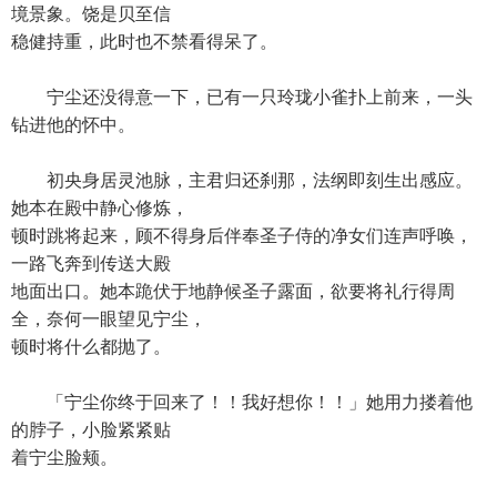
境景象。饶是贝至信
稳健持重，此时也不禁看得呆了。
宁尘还没得意一下，已有一只玲珑小雀扑上前来，一头
钻进他的怀中。
初央身居灵池脉，主君归还刹那，法纲即刻生出感应。
她本在殿中静心修炼，
顿时跳将起来，顾不得身后伴奉圣子侍的净女们连声呼唤，
一路飞奔到传送大殿
地面出口。她本跪伏于地静候圣子露面，欲要将礼行得周
全，奈何一眼望见宁尘，
顿时将什么都抛了。
「宁尘你终于回来了！！我好想你！！」她用力搂着他
的脖子，小脸紧紧贴
着宁尘脸颊。