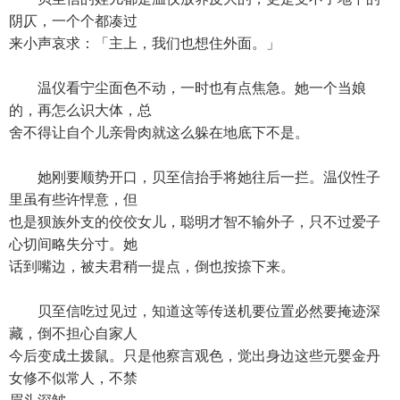
阴仄，一个个都凑过
来小声哀求：「主上，我们也想住外面。」
温仪看宁尘面色不动，一时也有点焦急。她一个当娘
的，再怎么识大体，总
舍不得让自个儿亲骨肉就这么躲在地底下不是。
她刚要顺势开口，贝至信抬手将她往后一拦。温仪性子
里虽有些许悍意，但
也是狈族外支的佼佼女儿，聪明才智不输外子，只不过爱子
心切间略失分寸。她
话到嘴边，被夫君稍一提点，倒也按捺下来。
贝至信吃过见过，知道这等传送机要位置必然要掩迹深
藏，倒不担心自家人
今后变成土拨鼠。只是他察言观色，觉出身边这些元婴金丹
女修不似常人，不禁