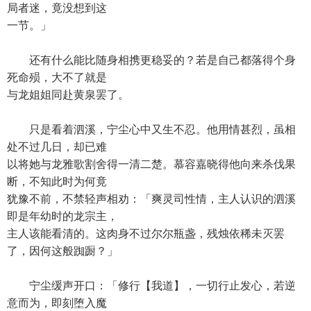
局者迷，竟没想到这
一节。」
还有什么能比随身相携更稳妥的？若是自己都落得个身
死命殒，大不了就是
与龙姐姐同赴黄泉罢了。
只是看着泗溪，宁尘心中又生不忍。他用情甚烈，虽相
处不过几日，却已难
以将她与龙雅歌割舍得一清二楚。慕容嘉晓得他向来杀伐果
断，不知此时为何竟
犹豫不前，不禁轻声相劝：「爽灵司性情，主人认识的泗溪
即是年幼时的龙宗主，
主人该能看清的。这肉身不过尔尔瓶盏，残烛依稀未灭罢
了，因何这般踟蹰？」
宁尘缓声开口：「修行【我道】，一切行止发心，若逆
意而为，即刻堕入魔