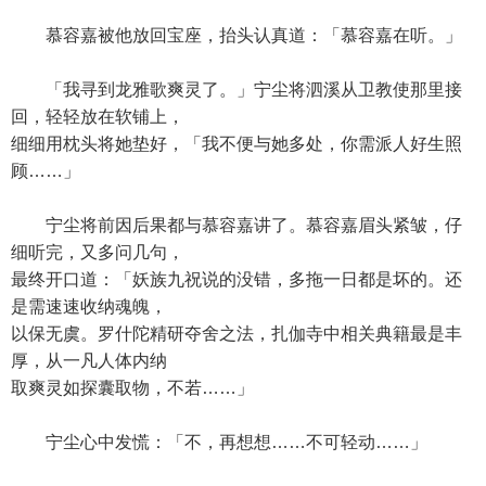
慕容嘉被他放回宝座，抬头认真道：「慕容嘉在听。」
「我寻到龙雅歌爽灵了。」宁尘将泗溪从卫教使那里接
回，轻轻放在软铺上，
细细用枕头将她垫好，「我不便与她多处，你需派人好生照
顾……」
宁尘将前因后果都与慕容嘉讲了。慕容嘉眉头紧皱，仔
细听完，又多问几句，
最终开口道：「妖族九祝说的没错，多拖一日都是坏的。还
是需速速收纳魂魄，
以保无虞。罗什陀精研夺舍之法，扎伽寺中相关典籍最是丰
厚，从一凡人体内纳
取爽灵如探囊取物，不若……」
宁尘心中发慌：「不，再想想……不可轻动……」