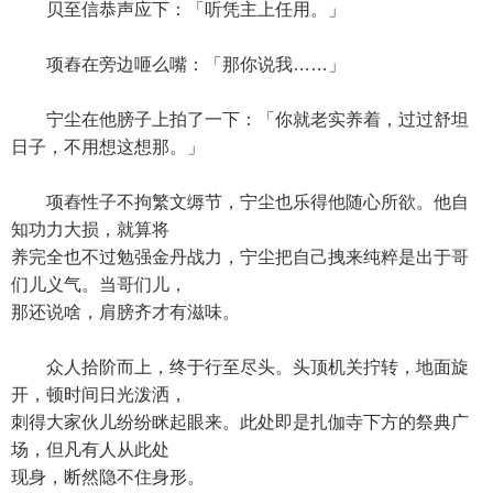
贝至信恭声应下：「听凭主上任用。」
项舂在旁边咂么嘴：「那你说我……」
宁尘在他膀子上拍了一下：「你就老实养着，过过舒坦
日子，不用想这想那。」
项舂性子不拘繁文缛节，宁尘也乐得他随心所欲。他自
知功力大损，就算将
养完全也不过勉强金丹战力，宁尘把自己拽来纯粹是出于哥
们儿义气。当哥们儿，
那还说啥，肩膀齐才有滋味。
众人拾阶而上，终于行至尽头。头顶机关拧转，地面旋
开，顿时间日光泼洒，
刺得大家伙儿纷纷眯起眼来。此处即是扎伽寺下方的祭典广
场，但凡有人从此处
现身，断然隐不住身形。