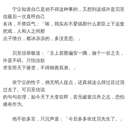
宁尘知道自己是劝不得这种事的，又想到这或许是贝至
信最后一次直呼自己
名讳，不禁叹气：「唉，我实在不爱搞那什么君臣上下这套
把戏，人和人之间那
点子情分，都冰凉凉的，多没意思。」
贝至信恭敬道：「主上若图偏安一隅，做个一谷之主，
许是不碍。只怕汝欲
求安而天下摧变，不得独善其身。」
依宁尘的性子，倘无明人提点，还真就这么得过且过混
过去了。可贝至信说
的句句在理，如今天下大变在即，若无破釜沉舟之志，恐怕
难有作为。
他不欲多言，只沉声道：「今后多多依仗贝先生了。」