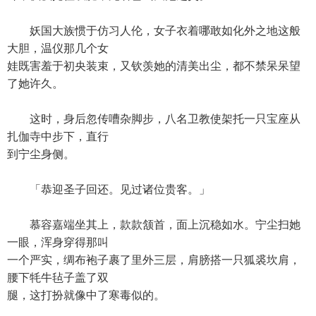
妖国大族惯于仿习人伦，女子衣着哪敢如化外之地这般
大胆，温仪那几个女
娃既害羞于初央装束，又钦羡她的清美出尘，都不禁呆呆望
了她许久。
这时，身后忽传嘈杂脚步，八名卫教使架托一只宝座从
扎伽寺中步下，直行
到宁尘身侧。
「恭迎圣子回还。见过诸位贵客。」
慕容嘉端坐其上，款款颔首，面上沉稳如水。宁尘扫她
一眼，浑身穿得那叫
一个严实，绸布袍子裹了里外三层，肩膀搭一只狐裘坎肩，
腰下牦牛毡子盖了双
腿，这打扮就像中了寒毒似的。