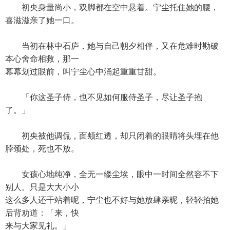
初央身量尚小，双脚都在空中悬着。宁尘托住她的腰，
喜滋滋亲了她一口。
当初在林中石庐，她与自己朝夕相伴，又在危难时勘破
本心舍命相救，那一
幕幕划过眼前，叫宁尘心中涌起重重甘甜。
「你这圣子侍，也不见如何服侍圣子，尽让圣子抱
了。」
初央被他调侃，面颊红透，却只闭着的眼睛将头埋在他
脖颈处，死也不放。
女孩心地纯净，全无一缕尘埃，眼中一时间全然容不下
别人。只是大大小小
这么多人还干站着呢，宁尘也不好与她放肆亲昵，轻轻拍她
后背劝道：「来，快
来与大家见礼。」