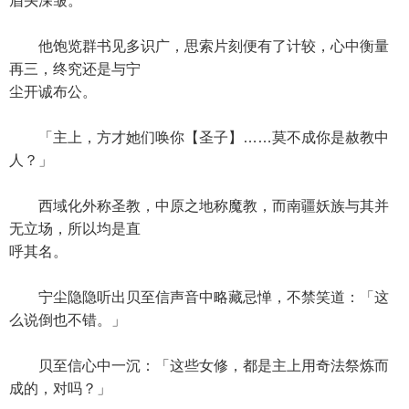
眉头深皱。
他饱览群书见多识广，思索片刻便有了计较，心中衡量
再三，终究还是与宁
尘开诚布公。
「主上，方才她们唤你【圣子】……莫不成你是赦教中
人？」
西域化外称圣教，中原之地称魔教，而南疆妖族与其并
无立场，所以均是直
呼其名。
宁尘隐隐听出贝至信声音中略藏忌惮，不禁笑道：「这
么说倒也不错。」
贝至信心中一沉：「这些女修，都是主上用奇法祭炼而
成的，对吗？」