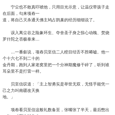
宁尘也不敢真吓唬他，只用目光示意，让温仪带孩子走
在后面，勾来项舂一
道，将自己灭杀通天佛主鸠占鹊巢的经历细细说了。
误入离尘谷之险象环生、夺舍圣子身之惊心动魄、焚烧
罗什陀之否极泰来…
…一番叙说，项舂贝至信二人瞠目结舌不胜唏嘘。他一
个十六七不到二十的
金丹期，跑到人家老窝里把一个分神期魔修干碎了，听到谁
耳朵里不是打雷一样。
贝至信叹道：「主上智勇实是举世无双，无怪乎能凭一
己之力叫南疆改天换
地。」
项舂看贝至信这般礼数备至，张嘴张了半天，最后憋出