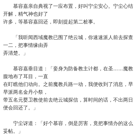
慕容嘉亲自典视了一应布置，好叫宁尘安心。宁尘心结
开解，精气神也好了
许多，等慕容嘉回还，即刻提起第二桩事。
「我听闻西域魔教已围了绝云城，你速速派人前去探查
一二，把事情缘由弄
弄清楚。」
慕容嘉垂目道：「妾身为防备教主计都，在圣……魔教
腹地布了耳目，一直
在盯瞧他们动向。之前魔教兵路一动，我便收到了消息，早
早派两名金丹小祭，
带五名元婴卫教使前去绝云城探信，算时间的话，不出两日
便会回还了。」
宁尘讶道：「好个慕容，倒是厉害，竟把事情办的这么
妥帖。」