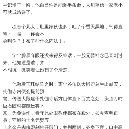
神识慢了一瞬，他自己许是能剩半条命，人贝至信一家老小
可就成烙饼了。
项舂个儿大，肚里家伙也多，吐了个昏天黑地，气得直
骂：「呕——你会不
会啊你？！布了些什么阵法！」
宁尘臊眉耷眼还没来得及答话，一股元婴神念已直刺过
来。他知道是谁，并
不相抗，微笑着让她扫了个清楚。
他激发玉珏结阵之时，离尘谷传送大殿即刻生出感应，
扎伽寺内便会提前预
警。传送大殿建于扎伽寺后方山体直下百丈之处，头顶万吨
巨石随时都能压将下
来。为免误伤，看守此处卫教使都布在殿外，如今查明正
身，守殿的十名元婴五
十名金丹肉傀即刻推开殿门，并列两侧，齐身下拜，口中高