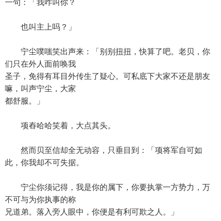
一句：「我咋叫你？
也叫主上吗？」
宁尘噗嗤笑出声来：「别别扭扭，快算了吧。老贝，你
们只在外人面前唤我
圣子，免得有耳目外传生了疑心。可私底下大家不还是朋友
嘛，叫声宁尘，大家
都舒服。」
项舂哈哈笑着，大点其头。
然而贝至信却全无动容，只垂目到：「项将军自可如
此，你我却不可失据。
宁尘你须记得，我是你的属下，你要执掌一方势力，万
不可与为你执事的称
兄道弟。落入旁人眼中，你便是有利可欺之人。」