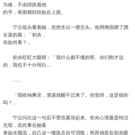
为难，不由得抓着他
的手，将面颊轻轻贴在上面。
宁尘低头看着她，忽然生出一缕念头。他用拇指蹭了蹭
女孩的脸：「初央，
你如何看？」
初央眨眨大眼睛：「我什么都不懂的呀。你们刚才说
的，我也不十分明白…
…」
「我收纳爽灵，泗溪就醒不过来了。你觉得，这是错的
吗？」
宁尘问出这一句后不禁也紧张起来。初央心境最是纯洁
无瑕，若此事在她看
来如水顺流，自己这一缕执念自可消散；然而倘若在初央眼