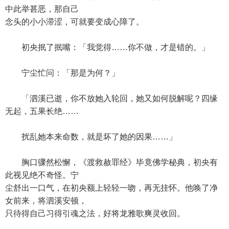
中此举甚恶，那自己
念头的小小滞涩，可就要变成心障了。
初央抿了抿嘴：「我觉得……你不做，才是错的。」
宁尘忙问：「那是为何？」
「泗溪已逝，你不放她入轮回，她又如何脱解呢？四缘
无起，五果长绝……
扰乱她本来命数，就是坏了她的因果……」
胸口骤然松懈，《渡救赦罪经》毕竟佛学秘典，初央有
此视见绝不奇怪。宁
尘舒出一口气，在初央额上轻轻一吻，再无挂怀。他唤了净
女前来，将泗溪安顿，
只待得自己习得引魂之法，好将龙雅歌爽灵收回。