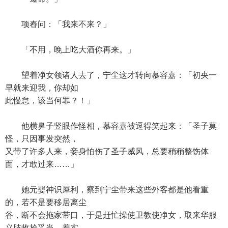
项舂问：「我来不来？」
「不用，晚上吃大酒你再来。」
望着净女领诸人去了，宁尘这才转向慕容嘉：「初央一
早就来迎我，你却如
此慢怠，该当何罪？！」
他横鼻子竖眼作怪相，慕容嘉被逗得笑起来：「圣子莫
怪，只因事发突然，
又带了许多人来，妾身怕伤了圣子威风，总要稍稍整饬体
面，才敢过来……」
她元婴神识犀利，察到宁尘带来这些外客都是他看重
的，若不是要移居离尘
谷，断不会拖家带口，于是赶忙操使卫教使净女，取来华服
义肢收拾妥当，着实