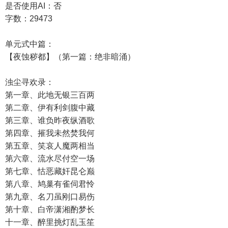
是否使用AI：否
字数：29473
单元式中篇：
【夜蚀秽都】（第一篇：绝非暗涌）
浊尘寻欢录：
第一章、此地无银三百两
第二章、伊有利剑腹中藏
第三章、谁负昨夜纵酒歌
第四章、摧我未然焚我何
第五章、笑哀人魔两相当
第六章、流水尽付空一场
第七章、怙恶藏奸昆仑巅
第八章、鸠巢有雀伺君怜
第九章、名刀虽刚口易伤
第十章、白帝潇湘酌梦长
十一章、醉里挑灯乱玉笙