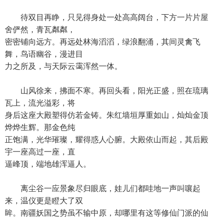
待双目再睁，只见得身处一处高高阔台，下方一片片屋
舍俨然，青瓦粼粼，
密密铺向远方。再远处林海滔滔，绿浪翻涌，其间灵禽飞
舞，鸟语幽谷，漫进目
力之所及，与天际云霭浑然一体。
山风徐来，拂面不寒。再回头看，阳光正盛，照在琉璃
瓦上，流光溢彩，将
身后这座大殿塑得仿若金铸。朱红墙垣厚重如山，灿灿金顶
烨烨生辉。那金色纯
正饱满，光华璀璨，耀得惑人心腑。大殿依山而起，其后殿
宇一座高过一座，直
逼峰顶，端地雄浑逼人。
离尘谷一应景象尽归眼底，娃儿们都哇地一声叫嚷起
来，温仪更是瞪大了双
眸。南疆妖国之势虽不输中原，却哪里有这等修仙门派的仙