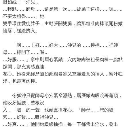
眼如絲：「沖兒…
…輕點……師母……還是第一次……被弟子這樣……嗯……
不要太粗魯……」她
雙手環住愛徒脖子，主動張開雙腿，讓那粗壯肉棒頂開粉嫩
陰唇，緩緩擠入。
「啊……！好……好大……沖兒的……棒棒……把師
母……撐開了……喔…
…好脹……」寧中則眉心緊鎖，穴內嫩肉被粗長肉棒一點點
撐開，那充實感直達
花心。她從未經歷過如此粗暴卻又充滿愛意的插入，蜜汁狂
湧，包裹著肉棒。
令狐沖只覺師母小穴緊窄濕熱，層層嫩肉吸吮著龜頭，
他咬牙挺腰，整根沒
入，「啵」的一聲，龜頭直撞花心。「師母……您的騷
穴……好緊……吸得沖兒…
…好爽……」他開始緩緩抽插，每一下都帶出淫水，發出