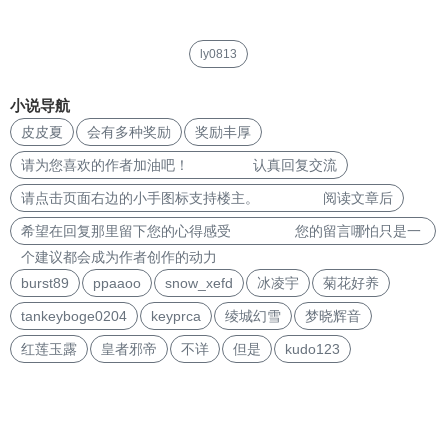
ly0813
小说导航
皮皮夏
会有多种奖励
奖励丰厚
请为您喜欢的作者加油吧！ 认真回复交流
请点击页面右边的小手图标支持楼主。 阅读文章后
希望在回复那里留下您的心得感受 您的留言哪怕只是一
个建议都会成为作者创作的动力
burst89
ppaaoo
snow_xefd
冰凌宇
菊花好养
tankeyboge0204
keyprca
绫城幻雪
梦晓辉音
红莲玉露
皇者邪帝
不详
但是
kudo123