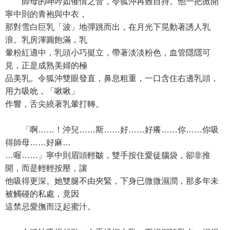
師母的呻吟如催情之音，令狐沖再難自持。他一把掀開
寧中則的青袍與中衣，
那對雪白巨乳「波」地彈跳而出，在月光下晃動著誘人乳
浪。乳房渾圓飽滿，乳
暈粉紅適中，乳頭小巧挺立，帶著淡淡粉色，血管隱隱可
見，正是成熟美婦的極
品美乳。令狐沖雙眼發直，鼻息粗重，一口含住右邊乳頭，
用力吸吮，「啾啾」
作響，舌尖繞著乳暈打轉。
「啊……！沖兒……斯……好……好癢……你……你吸
得師母……好麻…
…喔……」寧中則眉頭輕皺，雙手按住愛徒腦袋，卻非推
開，而是輕輕按壓，讓
他吸得更深。她雙腿不由夾緊，下身已微微濕潤，那多年未
被觸碰的私處，竟因
這禁忌愛撫而泛起蜜汁。