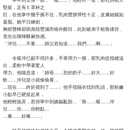
寧中則全身一顫，「嗯……」地輕吟一聲，那乳房碩大
堅挺，足有Ｅ罩杯之
巨，在他掌中幾乎握不住，乳肉豐腴彈性十足，皮膚細膩如
凝脂。她平日練劍，
胸前雙峰卻因身段豐滿而格外醒目，此刻被弟子粗魯揉捏，
竟生出陣陣酥麻快感。
「沖兒……不要……師父若知道……我們……啊……」
令狐沖已顧不得許多，手掌用力一握，那乳肉從指縫溢
出，柔軟中帶著驚人
彈力。他喘息道：「師母……您的奶子……好大……好
軟……沖兒從小就偷偷看…
…現在……終於摸到了……」他手指隔衣找到乳頭，那粉嫩
小點早已硬挺起來，
他輕輕捻弄，惹得寧中則嬌軀亂顫，「斯……喔……沖
兒……你……你輕點…
…癢……好癢……」