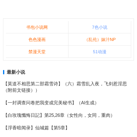
书包小说网
7色小说
色色漫画
（乱伦）妹汁NP
禁漫天堂
51动漫
最新小说
【莫道不相思第二部霜雪诗】（六）霜雪乱入夜，飞剑惹淫思
（附前文链接））
【一封调查问卷把我变成完美秘书】（AI生成）
【白玫瑰懺悔日記】第25,26章（女性向，女同，重肉）
【浮香暗闻录】仙城篇【第5章】