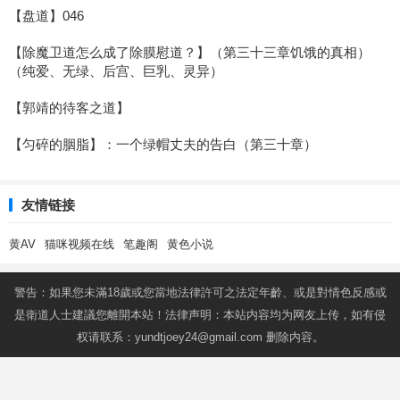
【盘道】046
【除魔卫道怎么成了除膜慰道？】（第三十三章饥饿的真相）
（纯爱、无绿、后宫、巨乳、灵异）
【郭靖的待客之道】
【匀碎的胭脂】：一个绿帽丈夫的告白（第三十章）
友情链接
黄AV
猫咪视频在线
笔趣阁
黄色小说
警告：如果您未滿18歲或您當地法律許可之法定年齡、或是對情色反感或
是衛道人士建議您離開本站！法律声明：本站内容均为网友上传，如有侵
权请联系：
yundtjoey24@gmail.com
删除内容。