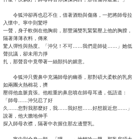
令狐沖卻再也忍不住，借著酒勁與傷痛，一把將師母拉
入懷中。寧中則驚呼
一聲，身子軟倒在他胸前，那豐滿雙乳緊緊壓上他的胸膛，
隔著薄薄衣料，傳來
驚人彈性與熱度。「沖兒！不可……我們是師徒……」她低
聲抗議，卻未用力掙
扎，那聲音中竟帶著一絲顫抖的媚意。
令狐沖只覺鼻中充滿師母的幽香，那對碩大柔軟的乳房
如兩團火熱棉花，擠
壓得他血脈賁張。他粗重的鼻息噴在師母耳邊，低語道：
「師母……沖兒忍了好
久……您對我那麼好，我……我好想……好想親近您……」
說著，他大膽地伸手
探入師母衣襟，隔著中衣握住那左邊豐乳。