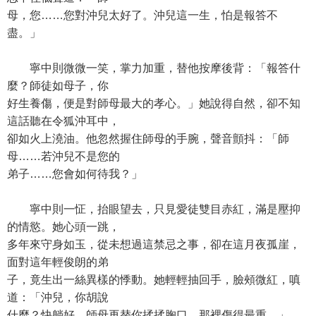
母，您……您對沖兒太好了。沖兒這一生，怕是報答不
盡。」
寧中則微微一笑，掌力加重，替他按摩後背：「報答什
麼？師徒如母子，你
好生養傷，便是對師母最大的孝心。」她說得自然，卻不知
這話聽在令狐沖耳中，
卻如火上澆油。他忽然握住師母的手腕，聲音顫抖：「師
母……若沖兒不是您的
弟子……您會如何待我？」
寧中則一怔，抬眼望去，只見愛徒雙目赤紅，滿是壓抑
的情慾。她心頭一跳，
多年來守身如玉，從未想過這禁忌之事，卻在這月夜孤崖，
面對這年輕俊朗的弟
子，竟生出一絲異樣的悸動。她輕輕抽回手，臉頰微紅，嗔
道：「沖兒，你胡說
什麼？快躺好，師母再替你揉揉胸口，那裡傷得最重。」