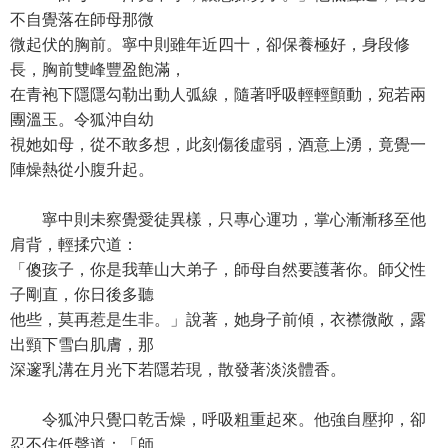
不自覺落在師母那微
微起伏的胸前。寧中則雖年近四十，卻保養極好，身段修
長，胸前雙峰豐盈飽滿，
在青袍下隱隱勾勒出動人弧線，隨著呼吸輕輕顫動，宛若兩
團溫玉。令狐沖自幼
視她如母，從不敢多想，此刻傷後虛弱，酒意上湧，竟覺一
陣燥熱從小腹升起。
寧中則未察覺愛徒異樣，只專心運功，掌心漸漸移至他
肩背，輕揉穴道：
「傻孩子，你是我華山大弟子，師母自然要護著你。師父性
子剛直，你日後多聽
他些，莫再惹是生非。」說著，她身子前傾，衣襟微敞，露
出頸下雪白肌膚，那
深邃乳溝在月光下若隱若現，散發著淡淡體香。
令狐沖只覺口乾舌燥，呼吸粗重起來。他強自壓抑，卻
忍不住低聲道：「師