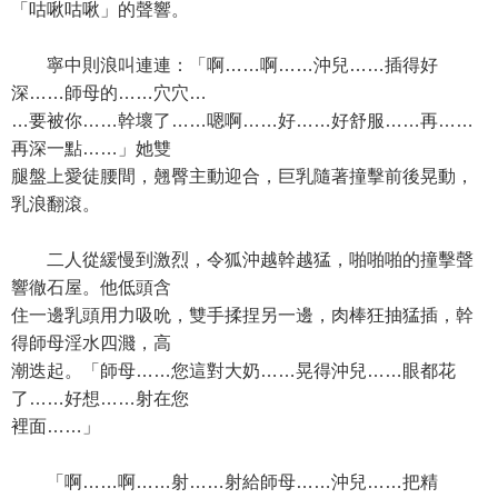
「咕啾咕啾」的聲響。
寧中則浪叫連連：「啊……啊……沖兒……插得好
深……師母的……穴穴…
…要被你……幹壞了……嗯啊……好……好舒服……再……
再深一點……」她雙
腿盤上愛徒腰間，翹臀主動迎合，巨乳隨著撞擊前後晃動，
乳浪翻滾。
二人從緩慢到激烈，令狐沖越幹越猛，啪啪啪的撞擊聲
響徹石屋。他低頭含
住一邊乳頭用力吸吮，雙手揉捏另一邊，肉棒狂抽猛插，幹
得師母淫水四濺，高
潮迭起。「師母……您這對大奶……晃得沖兒……眼都花
了……好想……射在您
裡面……」
「啊……啊……射……射給師母……沖兒……把精