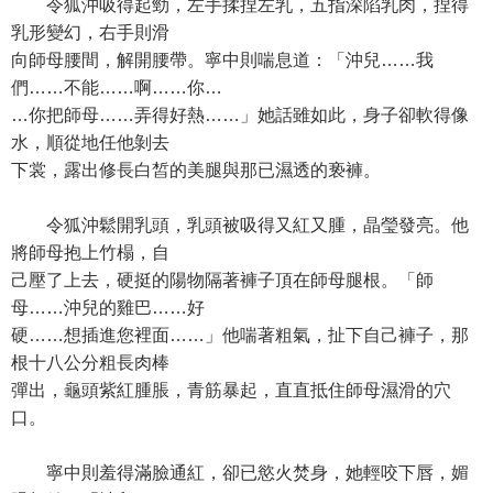
令狐沖吸得起勁，左手揉捏左乳，五指深陷乳肉，捏得
乳形變幻，右手則滑
向師母腰間，解開腰帶。寧中則喘息道：「沖兒……我
們……不能……啊……你…
…你把師母……弄得好熱……」她話雖如此，身子卻軟得像
水，順從地任他剝去
下裳，露出修長白皙的美腿與那已濕透的亵褲。
令狐沖鬆開乳頭，乳頭被吸得又紅又腫，晶瑩發亮。他
將師母抱上竹榻，自
己壓了上去，硬挺的陽物隔著褲子頂在師母腿根。「師
母……沖兒的雞巴……好
硬……想插進您裡面……」他喘著粗氣，扯下自己褲子，那
根十八公分粗長肉棒
彈出，龜頭紫紅腫脹，青筋暴起，直直抵住師母濕滑的穴
口。
寧中則羞得滿臉通紅，卻已慾火焚身，她輕咬下唇，媚