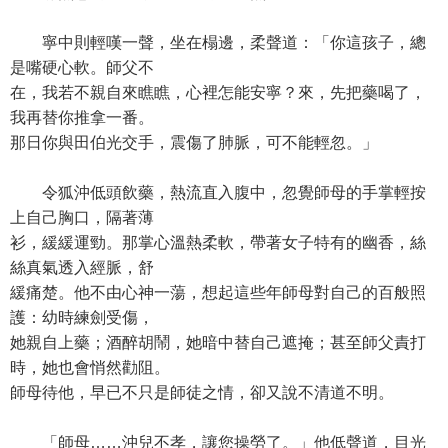
寧中則輕嘆一聲，坐在榻邊，柔聲道：「你這孩子，總
是嘴硬心軟。師父不
在，我若不親自來瞧瞧，心裡怎能安寧？來，先把藥喝了，
我再替你推拿一番。
那日你與田伯光交手，震傷了肺脈，可不能輕忽。」
令狐沖低頭飲藥，熱流直入腹中，忽覺師母的手掌輕按
上自己胸口，隔著薄
衫，緩緩運勁。那掌心溫熱柔軟，帶著女子特有的幽香，絲
絲真氣透入經脈，舒
緩痛楚。他不由心神一蕩，想起這些年師母對自己的百般照
護：幼時練劍受傷，
她親自上藥；酒醉胡鬧，她暗中替自己遮掩；甚至師父責打
時，她也會悄然勸阻。
師母待他，早已不只是師徒之情，卻又說不清道不明。
「師母……沖兒不孝，讓您操勞了。」他低聲道，目光