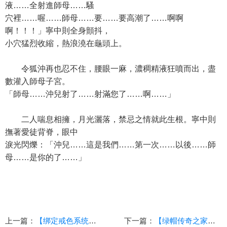
液……全射進師母……騷
穴裡……喔……師母……要……要高潮了……啊啊
啊！！！」寧中則全身顫抖，
小穴猛烈收縮，熱浪澆在龜頭上。
令狐沖再也忍不住，腰眼一麻，濃稠精液狂噴而出，盡
數灌入師母子宮。
「師母……沖兒射了……射滿您了……啊……」
二人喘息相擁，月光灑落，禁忌之情就此生根。寧中則
撫著愛徒背脊，眼中
淚光閃爍：「沖兒……這是我們……第一次……以後……師
母……是你的了……」
上一篇：
【绑定戒色系统的我似乎搞错了什么】4
下一篇：
【绿帽传奇之家的沦陷】（第三章）