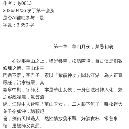
作者： ly0813
2026/04/06 发于第一会所
是否AI辅助参与：是
字数：3,350 字
第一章 華山月夜，禁忌初萌
卻說那華山之上，峰巒疊翠，松濤陣陣，自古便是劍客
修煉之所。華山派掌
門岳不群，字君子，素以「紫霞神功」聞名江湖，為人正直
嚴謹，治家極嚴。其
妻寧中則，字師太，本是華山女俠，一身劍法出神入化，兼
之容貌端麗，氣質溫
婉，江湖中人皆稱「華山玉女」。二人膝下無子，唯收得大
弟子令狐沖，聰穎絕
倫，劍術天賦過人，然性情放蕩不羈，好酒貪杯，常惹事
端，屢被師父責罰。