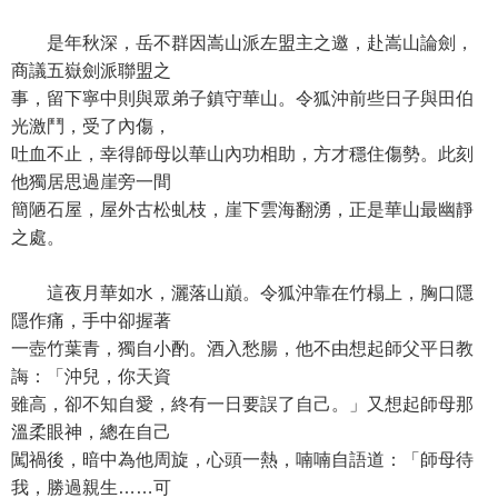
是年秋深，岳不群因嵩山派左盟主之邀，赴嵩山論劍，
商議五嶽劍派聯盟之
事，留下寧中則與眾弟子鎮守華山。令狐沖前些日子與田伯
光激鬥，受了內傷，
吐血不止，幸得師母以華山內功相助，方才穩住傷勢。此刻
他獨居思過崖旁一間
簡陋石屋，屋外古松虬枝，崖下雲海翻湧，正是華山最幽靜
之處。
這夜月華如水，灑落山巔。令狐沖靠在竹榻上，胸口隱
隱作痛，手中卻握著
一壺竹葉青，獨自小酌。酒入愁腸，他不由想起師父平日教
誨：「沖兒，你天資
雖高，卻不知自愛，終有一日要誤了自己。」又想起師母那
溫柔眼神，總在自己
闖禍後，暗中為他周旋，心頭一熱，喃喃自語道：「師母待
我，勝過親生……可