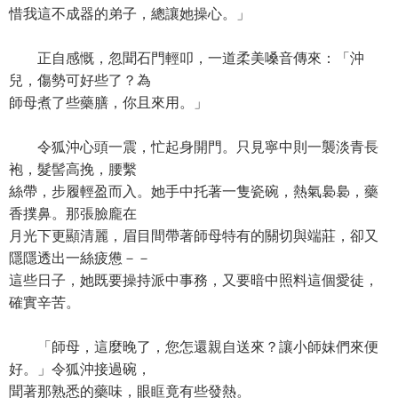
惜我這不成器的弟子，總讓她操心。」
正自感慨，忽聞石門輕叩，一道柔美嗓音傳來：「沖
兒，傷勢可好些了？為
師母煮了些藥膳，你且來用。」
令狐沖心頭一震，忙起身開門。只見寧中則一襲淡青長
袍，髮髻高挽，腰繫
絲帶，步履輕盈而入。她手中托著一隻瓷碗，熱氣裊裊，藥
香撲鼻。那張臉龐在
月光下更顯清麗，眉目間帶著師母特有的關切與端莊，卻又
隱隱透出一絲疲憊－－
這些日子，她既要操持派中事務，又要暗中照料這個愛徒，
確實辛苦。
「師母，這麼晚了，您怎還親自送來？讓小師妹們來便
好。」令狐沖接過碗，
聞著那熟悉的藥味，眼眶竟有些發熱。