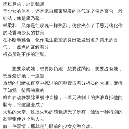
拂过鼻尖，那是独属
于少女的体香，还是来自那束银发的香气呢？像是百合一般
纯洁，像是康乃馨一
样柔和，又像是红玫瑰一样热烈，仿佛夹杂了千思万绪化作
的花香与少女的甘美
在不断地糅合，化作滋生欲望的良田散发出名为禁果的香
气，一点点的瓦解着分
析员所剩不多的理智。
想要亲吻她，想要欺负她，想要蹂躏她，想要占有她，
想要爱护她，一道道
热烈的思绪如夜空中掠过的闪电轰击着分析员的大脑，麻痹
了知觉，徒留沸腾的
鲜血在动静双脉里横冲直撞，带着无法制止的热浪直抵他的
脑海，将这里变成了
火热的天堂。这股火热的感觉烧光了所有，独留一种特别的
欲望驱使这个男人去
做一件事情，那就是与眼前的少女交融合欢。