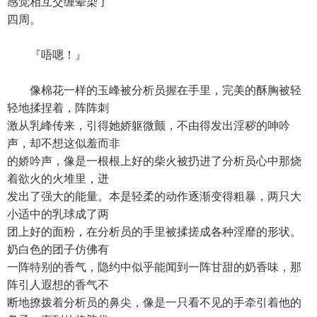
感觉相互交缠晕染了
四周。
『唔嗯！』
像棉花一样的玉峰被分析员握在手里，完美的酥胸被轻
轻地揉捏着，阵阵刺
激从乳峰传来，引得她娇躯微颤，不由得发出淫秽的呻吟
声，却不想这似羞而非
的娇吟声，像是一根根上好的柴火被扔进了分析员心中那烧
着欲火的火堆里，迸
发出了强大的能量。本是轻柔的动作逐渐变得粗暴，两只大
小适中的乳球成了两
团上好的面粉，在分析员的手里被揉搓成各种淫靡的形状。
奶白色的团子仿佛有
一阵特别的香气，隐约中似乎能闻到一阵甘甜的奶香味，那
阵引人遐想的香气不
断地撩拨着分析员的鼻尖，像是一只看不见的手牵引着他的