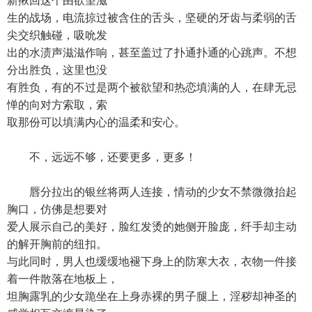
新揪回这个由欲望滋
生的战场，电流掠过被含住的舌头，坚硬的牙齿与柔弱的舌
尖交织触碰，吸吮发
出的水渍声滋滋作响，甚至盖过了扑通扑通的心跳声。不想
分出胜负，这里也没
有胜负，有的不过是两个被欲望和热恋填满的人，在肆无忌
惮的向对方索取，索
取那份可以填满内心的温柔和安心。
不，远远不够，还要更多，更多！
唇分拉出的银丝将两人连接，情动的少女不禁微微抬起
胸口，仿佛是想要对
爱人展示自己的美好，脸红发烫的她侧开脸庞，纤手却主动
的解开胸前的纽扣。
与此同时，男人也缓缓地褪下身上的防寒大衣，衣物一件接
着一件散落在地板上，
坦胸露乳的少女跪坐在上身赤裸的男子腿上，淫秽却神圣的