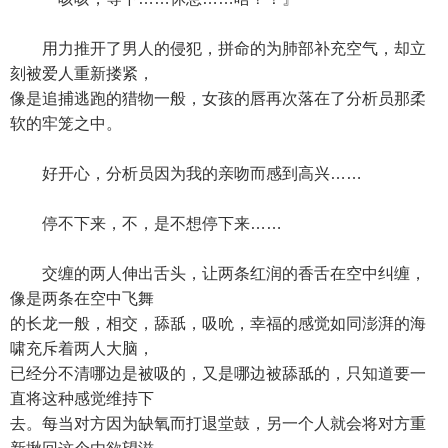
用力推开了男人的侵犯，拼命的为肺部补充空气，却立
刻被爱人重新搂紧，
像是追捕逃跑的猎物一般，女孩的唇再次落在了分析员那柔
软的牢笼之中。
好开心，分析员因为我的亲吻而感到高兴……
停不下来，不，是不想停下来……
交缠的两人伸出舌头，让两条红润的香舌在空中纠缠，
像是两条在空中飞舞
的长龙一般，相交，舔舐，吸吮，幸福的感觉如同澎湃的海
啸充斥着两人大脑，
已经分不清哪边是被吸的，又是哪边被舔舐的，只知道要一
直将这种感觉维持下
去。每当对方因为缺氧而打退堂鼓，另一个人就会将对方重