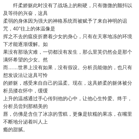
纤柔娇躯此时没有了战场上的刚硬，只有微微的颤抖以
及等待的兴奋，这具
柔弱的身体因为强大的神格系统而被赋予了来自神明的诅
咒，40°往上的体温像是
挥之不去的瘟疫折磨着少女的身心，只有在天寒地冻的环境
下才能逐渐缓解。如
果没有那场灾难，一切都没有发生，那么里芙仍然会是那个
满怀希望的少女。然
而……世界上没有如果，没有假设。分析员能做的，也只有
想发设法让这具可怜
的娇躯，感受来自自己的温柔。现在，这具娇柔的躯体被分
析员搂在怀中，缓缓
上升的温感通过手心传到他的心中，让他心生怜爱。终于，
分析员尝到那精美的
唇，仿佛是含住了冰凉的雪糕，更像是软糯的果冻，在嘴里
不断地分泌着叫人上
瘾的甜腻。