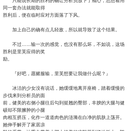
只能说长期的胜利的确让分析员放下了戒心，总想着用
同一套办法就能取得
胜利后，便在临时应对方面落了下风。
加上自己的确有点儿轻敌，所以就导致了这个结果。
不过……输一次的感觉，也没有那么坏，不如说，这场
胜利是里芙应得的奖
励。
『好吧，愿赌服输，里芙想要让我做什么呢？』
冰洁的少女没有说话，她缓缓地离开座椅，踏着缓慢的
步伐来到分析员的面
前，健美的右侧小腿往后勾到挺翘的臀部，丰腴的大腿与健
硕却不限臃肿的小腿
肉相互挤压，化作一道道肉色的涟漪在白净的肌肤上荡开。
她伸手解开了家居凉