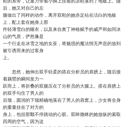
鞋的系带，让重力带着小脚上挂着的凉鞋落到了地板上。随
后，她又对自己的左
腿做出了同样的动作，离开双鞋的她赤足站在洁白的地板
上，配上套在她身上那
件轻薄雪白的睡衣，以及来自奥丁神格赋予的威严和如同冰
山的气质，俨然像是
一个行走在冰雪之地的女巫，将魅惑的魔法悄无声息的放到
被引诱而来的过客身
上。
忽然，她伸出双手轻柔的搭在分析员的肩膀上，随后接
着藕臂的瞬间发力一
跃而上，将折叠的双腿压在了分析员的大腿上。搭在肩膀上
的双手勾住了男人的
后颈，圆润的下颌精确地落在了男人的肩窝上，少女将全身
的重量挂在了对方的
身上，包括那颗不停跳动的心脏。双眸微眯的她放纵的索取
四周的空气，因为这