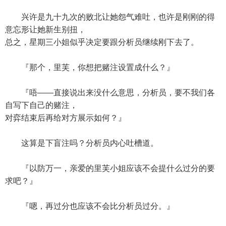
兴许是九十九次的败北让她怨气难吐，也许是刚刚的得
意忘形让她新生别扭，
总之，星期三小姐似乎决定要跟分析员继续刚下去了。
『那个，里芙，你想把赌注设置成什么？』
『唔——直接说出来没什么意思，分析员，要不我们各
自写下自己的赌注，
对弈结束后再给对方展示如何？』
这算是下盲注吗？分析员内心吐槽道。
『以防万一，亲爱的里芙小姐应该不会提什么过分的要
求吧？』
『嗯，再过分也应该不会比分析员过分。』