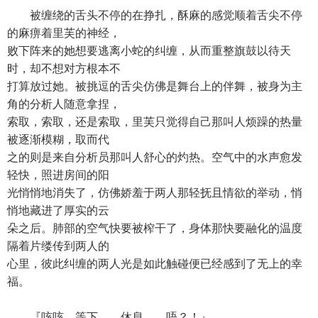
被缠绕的舌头不停的在挣扎，酥麻的感觉顺着舌尖不停
的麻痹着里芙的神经，
败下阵来的她想要逃离小蛇的纠缠，从而重整旗鼓以待天
时，却不想对方根本不
打算放过她。被挑逗的舌尖仿佛是舞台上的伴舞，被身为主
角的分析人随意拿捏，
索取，索取，还是索取，里芙只觉得自己那叫人烦躁的热量
被逐渐模糊，取而代
之的则是来自分析员那叫人舒心的灼热。空气中的水声愈发
轻快，照进房间的阳
光悄悄地消失了，仿佛娇羞于两人那轻抚且情欲的举动，悄
悄地藏进了厚实的云
朵之后。肺部的空气快要被榨干了，身体那快要融化的温度
隔着片缕传到两人的
心里，彼此纠缠的两人光是如此触碰便已经感到了无上的幸
福。
『咳咳，等下……休息……唔？！』