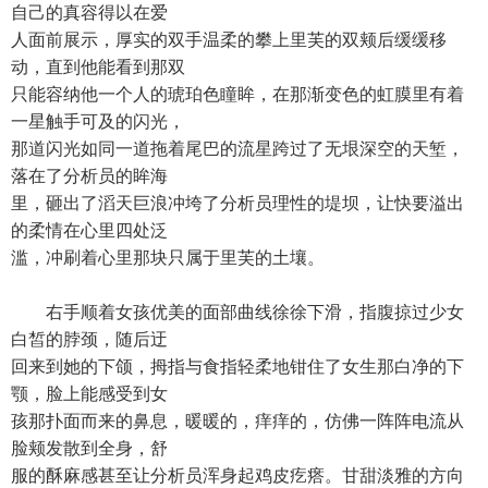
自己的真容得以在爱
人面前展示，厚实的双手温柔的攀上里芙的双颊后缓缓移
动，直到他能看到那双
只能容纳他一个人的琥珀色瞳眸，在那渐变色的虹膜里有着
一星触手可及的闪光，
那道闪光如同一道拖着尾巴的流星跨过了无垠深空的天堑，
落在了分析员的眸海
里，砸出了滔天巨浪冲垮了分析员理性的堤坝，让快要溢出
的柔情在心里四处泛
滥，冲刷着心里那块只属于里芙的土壤。
右手顺着女孩优美的面部曲线徐徐下滑，指腹掠过少女
白皙的脖颈，随后迂
回来到她的下颌，拇指与食指轻柔地钳住了女生那白净的下
颚，脸上能感受到女
孩那扑面而来的鼻息，暖暖的，痒痒的，仿佛一阵阵电流从
脸颊发散到全身，舒
服的酥麻感甚至让分析员浑身起鸡皮疙瘩。甘甜淡雅的方向