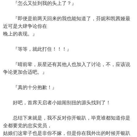
『怎么又扯到我的头上了？』
『即便是前两天回来的我也能知道了，芬妮和凯茜娅最
近可是大肆争论你在
晚上的表现。』
『等等，就此打住！！！』
『晴前辈，辰星还有其他人也加入了讨论，不，应该说
争论更加合适吧。』
『真的十分抱歉！』
好吧，首席天启者小姐闹别扭的源头找到了！
总结下来就是，我不反对你开银趴，毕竟谁都知道你是
全都要党的忠实党员，
姑娘们这辈子也是非你不嫁，但是你在我外出的时候开银趴