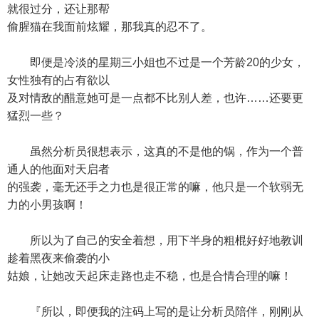
就很过分，还让那帮
偷腥猫在我面前炫耀，那我真的忍不了。
即便是冷淡的星期三小姐也不过是一个芳龄20的少女，
女性独有的占有欲以
及对情敌的醋意她可是一点都不比别人差，也许……还要更
猛烈一些？
虽然分析员很想表示，这真的不是他的锅，作为一个普
通人的他面对天启者
的强袭，毫无还手之力也是很正常的嘛，他只是一个软弱无
力的小男孩啊！
所以为了自己的安全着想，用下半身的粗棍好好地教训
趁着黑夜来偷袭的小
姑娘，让她改天起床走路也走不稳，也是合情合理的嘛！
『所以，即便我的注码上写的是让分析员陪伴，刚刚从