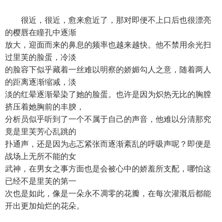
很近，很近，愈来愈近了，那对即便不上口后也很漂亮
的樱唇在瞳孔中逐渐
放大，迎面而来的鼻息的频率也越来越快。他不禁用余光扫
过里芙的脸蛋，冷淡
的脸容下似乎藏着一丝难以明察的娇媚勾人之意，随着两人
的距离逐渐缩减，淡
淡的红晕逐渐晕染了她的脸蛋。也许是因为炽热无比的胸膛
挤压着她胸前的丰腴，
分析员似乎听到了一个不属于自己的声音，他难以分清那究
竟是里芙芳心乱跳的
扑通声，还是因为忐忑紧张而逐渐紊乱的呼吸声呢？即便是
战场上无所不能的女
武神，在男女之事方面也是会被心中的娇羞所支配，哪怕这
已经不是里芙的第一
次也是如此，像是一朵永不凋零的花瓣，在每次灌溉后都能
开出更加灿烂的花朵。