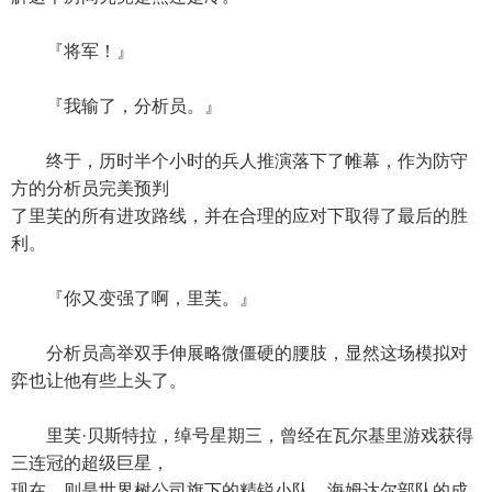
『将军！』
『我输了，分析员。』
终于，历时半个小时的兵人推演落下了帷幕，作为防守
方的分析员完美预判
了里芙的所有进攻路线，并在合理的应对下取得了最后的胜
利。
『你又变强了啊，里芙。』
分析员高举双手伸展略微僵硬的腰肢，显然这场模拟对
弈也让他有些上头了。
里芙·贝斯特拉，绰号星期三，曾经在瓦尔基里游戏获得
三连冠的超级巨星，
现在，则是世界树公司旗下的精锐小队，海姆达尔部队的成