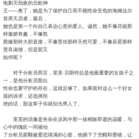
电剿灭劲敌的北欧神
王——奥丁，她是为了保护自己而不顾性命安危的海姆达尔
首席天启者，最后，
她也是第一个向自己表达心意的爱人。诚然，她不像芬妮那
样傲娇有趣，不像凯
茜娅那样大胆直接，不像苔丝那样天然可爱，不像辰星那样
贤良淑德，但是那又
如何呢？
对于分析员而言，里芙·贝斯特拉是他最重要的女孩子之
一，是他分析员豁出
性命也要守护的存在，这就足够了。如果面对这么一个好女
孩的诉求，还选择拒
绝的话，那这辈子你就别当男人了。
里芙的话像是夹杂在凉风中那一抹稍纵即逝的温暖，与
心中的愧疚一同催动
了分析员那颗被爱恋填满的心脏，他摘下了兜帽和墨镜，让