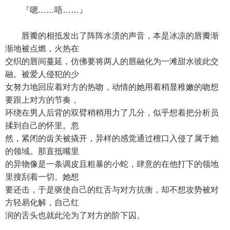
『嗯……唔……』
唇瓣的相抵发出了阵阵水渍的声音，本是冰凉的唇瓣渐
渐地被点燃，火热在
交织的唇间蔓延，仿佛要将两人的唇融化为一滩甜水彼此交
融。被爱人侵犯的少
女努力地回应着对方的热吻，动情的她用着稍显稚嫩的吻想
要跟上对方的节奏，
环绕在男人后背的双臂稍稍用力了几分，似乎想着把分析员
揉到自己的怀里。忽
然，紧闭的齿关被撬开，异样的感觉通过檀口入侵了属于她
的领域。那直抵嘴里
的异物像是一条调皮且粗暴的小蛇，肆意的在他打下的领地
里搜刮着一切。她想
要还击，于是驱使自己的红舌与对方抗衡，却不想攻势被对
方轻易化解，自己红
润的舌头也就此沦为了对方的阶下囚。