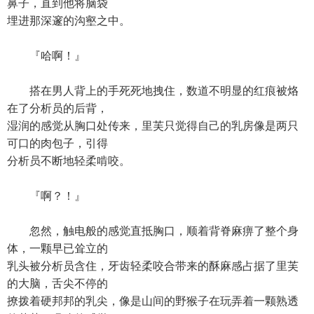
鼻子，直到他将脑袋
埋进那深邃的沟壑之中。
『哈啊！』
搭在男人背上的手死死地拽住，数道不明显的红痕被烙
在了分析员的后背，
湿润的感觉从胸口处传来，里芙只觉得自己的乳房像是两只
可口的肉包子，引得
分析员不断地轻柔啃咬。
『啊？！』
忽然，触电般的感觉直抵胸口，顺着背脊麻痹了整个身
体，一颗早已耸立的
乳头被分析员含住，牙齿轻柔咬合带来的酥麻感占据了里芙
的大脑，舌尖不停的
撩拨着硬邦邦的乳尖，像是山间的野猴子在玩弄着一颗熟透