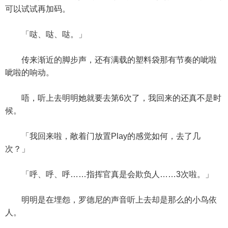
可以试试再加码。
「哒、哒、哒。」
传来渐近的脚步声，还有满载的塑料袋那有节奏的呲啦
呲啦的响动。
唔，听上去明明她就要去第6次了，我回来的还真不是时
候。
「我回来啦，敞着门放置Play的感觉如何，去了几
次？」
「呼、呼、呼……指挥官真是会欺负人……3次啦。」
明明是在埋怨，罗德尼的声音听上去却是那么的小鸟依
人。