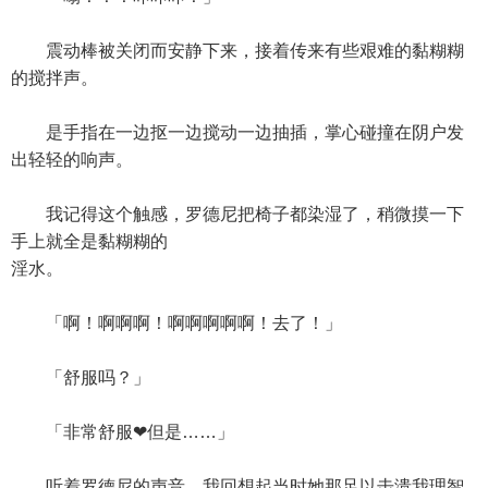
震动棒被关闭而安静下来，接着传来有些艰难的黏糊糊
的搅拌声。
是手指在一边抠一边搅动一边抽插，掌心碰撞在阴户发
出轻轻的响声。
我记得这个触感，罗德尼把椅子都染湿了，稍微摸一下
手上就全是黏糊糊的
淫水。
「啊！啊啊啊！啊啊啊啊啊！去了！」
「舒服吗？」
「非常舒服❤但是……」
听着罗德尼的声音，我回想起当时她那足以击溃我理智