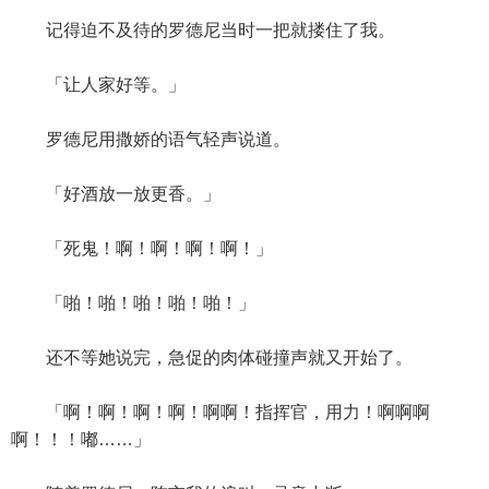
记得迫不及待的罗德尼当时一把就搂住了我。
「让人家好等。」
罗德尼用撒娇的语气轻声说道。
「好酒放一放更香。」
「死鬼！啊！啊！啊！啊！」
「啪！啪！啪！啪！啪！」
还不等她说完，急促的肉体碰撞声就又开始了。
「啊！啊！啊！啊！啊啊！指挥官，用力！啊啊啊
啊！！！嘟……」