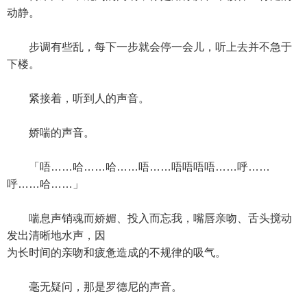
动静。
步调有些乱，每下一步就会停一会儿，听上去并不急于
下楼。
紧接着，听到人的声音。
娇喘的声音。
「唔……哈……哈……唔……唔唔唔唔……呼……
呼……哈……」
喘息声销魂而娇媚、投入而忘我，嘴唇亲吻、舌头搅动
发出清晰地水声，因
为长时间的亲吻和疲惫造成的不规律的吸气。
毫无疑问，那是罗德尼的声音。