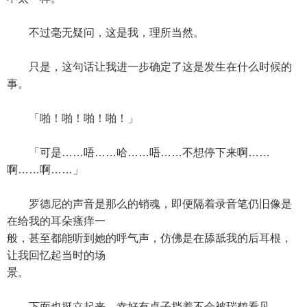
不过毫无疑问，这是我，理所当然。
只是，这句话让我进一步确定了这是发生在什么时候的
事。
「啪！啪！啪！啪！」
「可是……唔……哈……唔……不想停下来啊……
啊……啊……」
罗德尼的声音是那么的销魂，即便隔着录音笔仍旧像是
在给我的耳朵瘙痒一
般，甚至都能听到她的呼气声，仿佛是在舔舐我的后耳根，
让我回忆起当时的场
景。
下面也挺立起来，幸好有桌子挡着不会被瑞鹤看见。