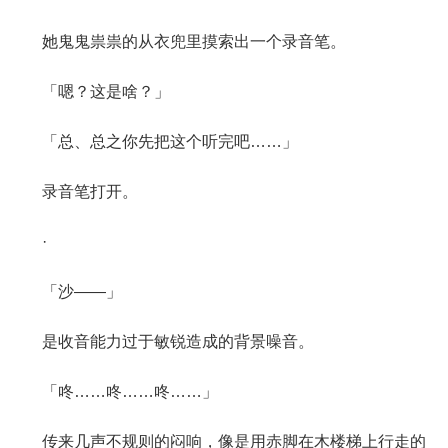
她鬼鬼祟祟的从衣兜里摸索出一个录音笔。
「嗯？这是啥？」
「总、总之你先把这个听完吧……」
录音笔打开。
·
「沙——」
是收音能力过于敏锐造成的背景噪音。
「咚……咚……咚……」
传来几声不规则的闷响，像是用赤脚在木楼梯上行走的