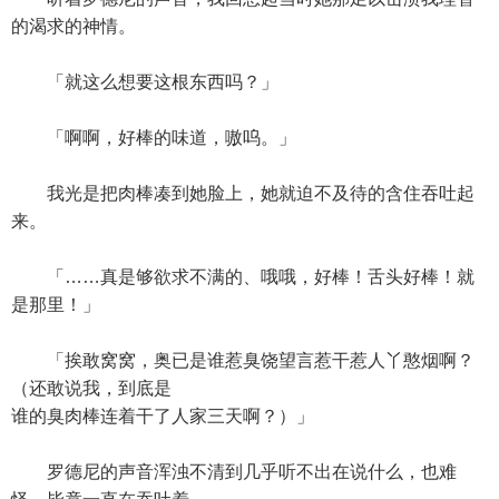
的渴求的神情。
「就这么想要这根东西吗？」
「啊啊，好棒的味道，嗷呜。」
我光是把肉棒凑到她脸上，她就迫不及待的含住吞吐起
来。
「……真是够欲求不满的、哦哦，好棒！舌头好棒！就
是那里！」
「挨敢窝窝，奥已是谁惹臭饶望言惹干惹人丫憨烟啊？
（还敢说我，到底是
谁的臭肉棒连着干了人家三天啊？）」
罗德尼的声音浑浊不清到几乎听不出在说什么，也难