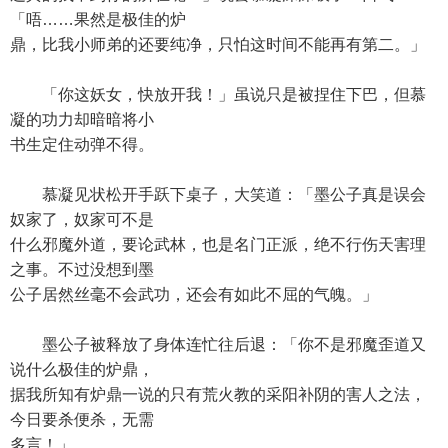
「唔……果然是极佳的炉
鼎，比我小师弟的还要纯净，只怕这时间不能再有第二。」
「你这妖女，快放开我！」虽说只是被捏住下巴，但慕
凝的功力却暗暗将小
书生定住动弹不得。
慕凝见状松开手跃下桌子，大笑道：「墨公子真是误会
奴家了，奴家可不是
什么邪魔外道，要论武林，也是名门正派，绝不行伤天害理
之事。不过没想到墨
公子居然丝毫不会武功，还会有如此不屈的气魄。」
墨公子被释放了身体连忙往后退：「你不是邪魔歪道又
说什么极佳的炉鼎，
据我所知有炉鼎一说的只有荒火教的采阳补阴的害人之法，
今日要杀便杀，无需
多言！」