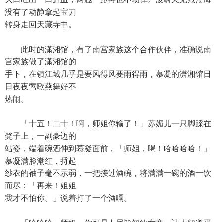
没有了动静拿起宝刀
转身走回天藏寺中。
此时的潇湘馆，有了南宫家族这个合作伙伴，准确说南
宫家族做了潇湘馆的
手下，在镇江城几乎是要风得风要雨得雨，慕凝的潇湘馆日
日夜夜莺歌燕舞好不
热闹。
「十五！二十！啊，师姐你输了！」苏媚儿一只脚踩在
凳子上，一副豪迈的
站姿，端着碗酒伸到慕凝面前，「师姐，喝！哈哈哈哈！」
慕凝满脸潮红，捋起
纱衣的袖子毫不示弱，一把接过酒碗，将满满一碗的酒一饮
而尽：「再来！姐姐
我才不怕你。」说着打了一个酒嗝。