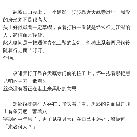
武岐山山腰上，一个黑影一步步靠近天藏寺遗址，黑影
的身形并不是很高大，
头上好似戴着一定草帽，衣着打扮一看就是经常行走江湖的
人，简洁而又轻便。
此人腰间是一把通体青色宝鞘的宝剑，剑穗上系着两只铜铃
随着行走而「叮叮」
作响。
凌啸天打开靠在天藏寺门前的柱子上，怀中抱着那把黑
龙鞘的宝刀，低着头
丝毫没有看正在走上来黑影的意思。
黑影感觉到有人存在，抬头看了看。黑影的真面目是眼
上有条刀疤，蓄着八
字胡的中年男子，男子见凌啸天正在自己不远处，警惕道：
「来者何人？」