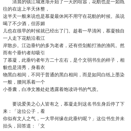
清晨的镇江城逐渐开始了一天的喧嚣，花舫也是一如既
往的在这上半天休整，
这半天一般来说也是慕凝最休闲不用守在花舫的时候。虽说
喝了不少酒，但苏媚
儿也在很早的时候就已经出了门。趁着一早清闲，慕凝独自
一人走下花舫沿着江
岸散步。江边垂钓的多为老者，还有些划船打渔的渔民。然
而有个垂钓者却吸引
了慕凝，此垂钓者年方二十左右，是个文弱书生的样子，相
貌也是清秀，身着衣
物黑白相间，不同于普通的黑白相间，而是如同白纸上墨染
一般，腰间系着一个
小香囊，白净文雅处处透露着饱读诗书的气质。
要说爱美之心人皆有之，慕凝走到这名书生身后停了下
来：「这位公子，看
你似有文人之气，一大早何缘在此垂钓呢？」这位书生并未
抬头，回答道：「文