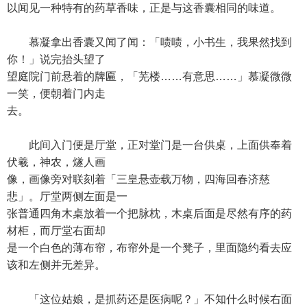
以闻见一种特有的药草香味，正是与这香囊相同的味道。
慕凝拿出香囊又闻了闻：「啧啧，小书生，我果然找到
你！」说完抬头望了
望庭院门前悬着的牌匾，「芜楼……有意思……」慕凝微微
一笑，便朝着门内走
去。
此间入门便是厅堂，正对堂门是一台供桌，上面供奉着
伏羲，神农，燧人画
像，画像旁对联刻着「三皇悬壶载万物，四海回春济慈
悲」。厅堂两侧左面是一
张普通四角木桌放着一个把脉枕，木桌后面是尽然有序的药
材柜，而厅堂右面却
是一个白色的薄布帘，布帘外是一个凳子，里面隐约看去应
该和左侧并无差异。
「这位姑娘，是抓药还是医病呢？」不知什么时候右面