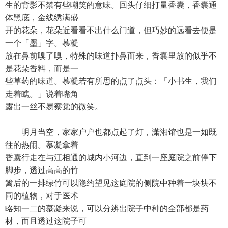
生的背影不禁有些嘲笑的意味。回头仔细打量香囊，香囊通
体黑底，金线绣满盛
开的花朵，花朵近看看不出什么门道，但巧妙的远看去便是
一个「墨」字。慕凝
放在鼻前嗅了嗅，特殊的味道扑鼻而来，香囊里放的似乎不
是花朵香料，而是一
些草药的味道。慕凝若有所思的点了点头：「小书生，我们
走着瞧。」说着嘴角
露出一丝不易察觉的微笑。
明月当空，家家户户也都点起了灯，潇湘馆也是一如既
往的热闹。慕凝拿着
香囊行走在与江相通的城内小河边，直到一座庭院之前停下
脚步，透过高高的竹
篱后的一排绿竹可以隐约望见这庭院的侧院中种着一块块不
同的植物，对于医术
略知一二的慕凝来说，可以分辨出院子中种的全部都是药
材，而且透过这院子可