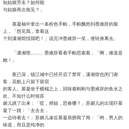
知姑娘芳名？如何能
与姑娘再次相见？」
慕凝袖中拿出一条粉色手帕，手帕飘然到墨难辞的脸
上，「想见我，拿着这
个到潇湘馆找我吧！」说完冲墨难辞一笑，便转身离去。
「潇湘馆……」墨难辞看着手帕思索着，「啊，难道是
她！」
夜已深，镇江城中已经开启了禁宵，潇湘馆也闭门谢
客，花舫上只留下留宿
的客人。慕凝坐于横榻之上，回味着刚刚与墨难辞的鱼水之
欢。不知什么时候苏
媚儿跳了出来：「哎，师姐，思春哪？」苏媚儿的出现吓慕
凝了一跳：「去去去，
一边待着去！」苏媚儿凑近慕凝肩膀闻了闻：「哟，男人的
味道，而且是纯净的