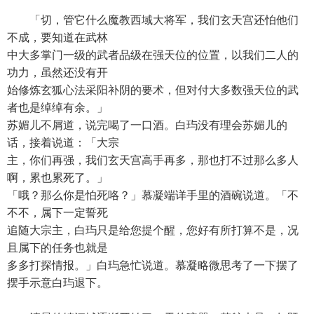
「切，管它什么魔教西域大将军，我们玄天宫还怕他们
不成，要知道在武林
中大多掌门一级的武者品级在强天位的位置，以我们二人的
功力，虽然还没有开
始修炼玄狐心法采阳补阴的要术，但对付大多数强天位的武
者也是绰绰有余。」
苏媚儿不屑道，说完喝了一口酒。白玙没有理会苏媚儿的
话，接着说道：「大宗
主，你们再强，我们玄天宫高手再多，那也打不过那么多人
啊，累也累死了。」
「哦？那么你是怕死咯？」慕凝端详手里的酒碗说道。「不
不不，属下一定誓死
追随大宗主，白玙只是给您提个醒，您好有所打算不是，况
且属下的任务也就是
多多打探情报。」白玙急忙说道。慕凝略微思考了一下摆了
摆手示意白玙退下。