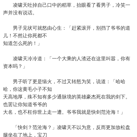
凌啸天吐掉自己口中的稻草，抬眼看了看男子，冷笑一
声并没有说话。
男子见状可就怒由心生：「赶紧滚开，别挡了爷爷的道
儿！不然让你死都不
知道怎么死的！」
凌啸天冷冷道：「一个大乘的人渣还在这里叫嚣，你有
资本吗？」
男子听了更是恼火，不过又转怒为笑，说道：「哈哈
哈，你这黄毛小子不知
天高地厚，殊不知有多少通脉境的英雄豪杰死在我的剑下。
也罢让你知道爷爷的
大名，也不枉你世上走一遭。爷爷我就是快剑范沧海！」
「快剑？范沧海？」凌啸天不以为意，反而更加放松盘
腿坐在了地上，宝刀