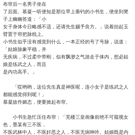
布帘后一名男子坐在
了后面。慕凝一听便知是那位早上垂钓的小书生，便坐到凳
子上幽幽答道：「小
女子身体今日略感不适，还请先生赐予良方。」说着抬起玉
臂置于帘把脉枕上。
小书生似乎没有感觉到什么，一本正经的号了号脉，说道：
「姑娘脉象平稳，并
无疾病，不过柔中带刚，似有飘渺之气游走于体内，想必姑
娘是练武之人，而且
是内功高手。」
「哎哟哟，这位先生真是神医呢，连小女子是练武之人
都能感觉得到呢！」
慕凝故作媚态，便要掀起布帘。
小书生急忙压住布帘：「芜楼三皇画像前绝不可窥视女
色，墨某有三不医，
不医武林中人，不医奸恶之人，不医无病呻吟。姑娘既是内