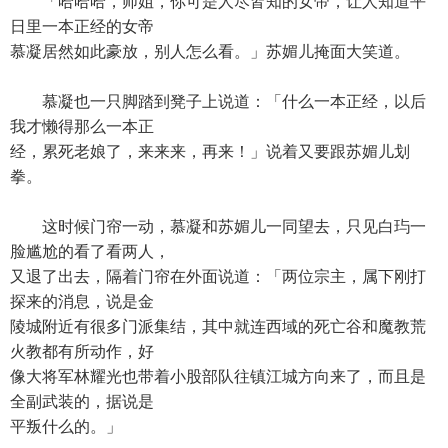
「哈哈哈，师姐，你可是人尽皆知的女帝，让人知道平
日里一本正经的女帝
慕凝居然如此豪放，别人怎么看。」苏媚儿掩面大笑道。
慕凝也一只脚踏到凳子上说道：「什么一本正经，以后
我才懒得那么一本正
经，累死老娘了，来来来，再来！」说着又要跟苏媚儿划
拳。
这时候门帘一动，慕凝和苏媚儿一同望去，只见白玙一
脸尴尬的看了看两人，
又退了出去，隔着门帘在外面说道：「两位宗主，属下刚打
探来的消息，说是金
陵城附近有很多门派集结，其中就连西域的死亡谷和魔教荒
火教都有所动作，好
像大将军林耀光也带着小股部队往镇江城方向来了，而且是
全副武装的，据说是
平叛什么的。」