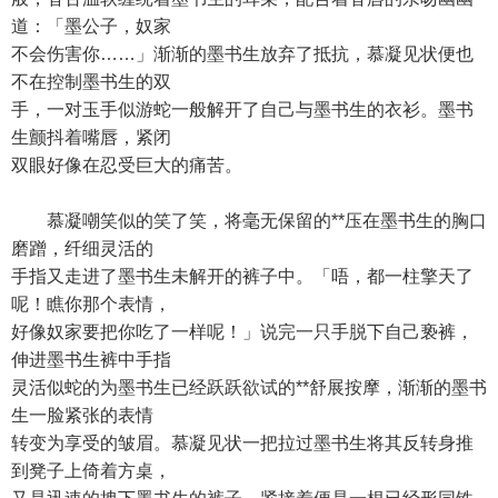
道：「墨公子，奴家
不会伤害你……」渐渐的墨书生放弃了抵抗，慕凝见状便也
不在控制墨书生的双
手，一对玉手似游蛇一般解开了自己与墨书生的衣衫。墨书
生颤抖着嘴唇，紧闭
双眼好像在忍受巨大的痛苦。
慕凝嘲笑似的笑了笑，将毫无保留的**压在墨书生的胸口
磨蹭，纤细灵活的
手指又走进了墨书生未解开的裤子中。「唔，都一柱擎天了
呢！瞧你那个表情，
好像奴家要把你吃了一样呢！」说完一只手脱下自己亵裤，
伸进墨书生裤中手指
灵活似蛇的为墨书生已经跃跃欲试的**舒展按摩，渐渐的墨书
生一脸紧张的表情
转变为享受的皱眉。慕凝见状一把拉过墨书生将其反转身推
到凳子上倚着方桌，