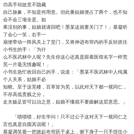
功高手却故意不隐藏
自己脉象，不知是何用意。但此番姑娘便占了两个，也不知
会不会三项全是。如
果没别的事，姑娘就请回吧！墨某这就要关门了！」慕凝听
了会心一笑，右手一
扇便带动一阵风关上了堂门，又将伸进布帘内的手反轻抓住
小书生的手：「为什
么不医武林中人呢？先生你这心还真是跟着医馆名字一样荒
芜一片毫无情趣呢！」
小书生急忙收回自己的手，说道：「墨某不医武林中人纯属
个人关系，姑娘不必
知晓。至于这芜楼，百草皆为芜，以此对天下都一视同仁，
不存高低贵贱之分，
走夫贩足皆可以治之意，姑娘不懂就不要曲解这层意思。」
「啧啧啧，好生学问！只不过公子这对天下一视同仁之
言也真是自圆其说呢！」
慕凝调笑着一把掀起布帘跃于桌上，俯下身子一只手捏住小