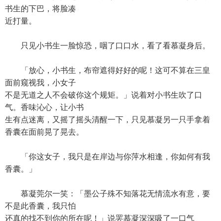
书生的下巴，将脸凑
近打量。
只见小书生一脸惊恐，咽了口口水，看了看慕凝身后。
「放心，小书生，布帘遮得好好的呢！这可不算在三皇
面前窥视我，小女子
不是无道之人不会破你这个规矩。」说着对小书生吹了口
气。香味沁心，让小书
生有点迷离，又摇了摇头清醒一下，只见慕凝另一只手拿着
香囊在面前晃了晃去。
「你这女子，我只是在岸边与你萍水相逢，你如何有我
香囊。」
慕凝莞尔一笑：「墨公子殊不知落花无情流水有意，要
不是此香囊，我只怕
还真的找不到你的所在呢！」说罢慕凝深深吸了一口气