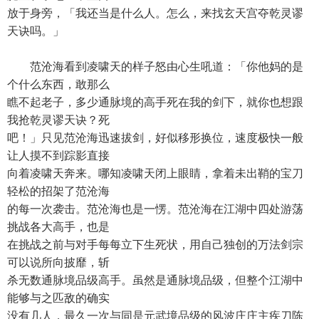
放于身旁，「我还当是什么人。怎么，来找玄天宫夺乾灵谬
天诀吗。」
范沧海看到凌啸天的样子怒由心生吼道：「你他妈的是
个什么东西，敢那么
瞧不起老子，多少通脉境的高手死在我的剑下，就你也想跟
我抢乾灵谬天诀？死
吧！」只见范沧海迅速拔剑，好似移形换位，速度极快一般
让人摸不到踪影直接
向着凌啸天奔来。哪知凌啸天闭上眼睛，拿着未出鞘的宝刀
轻松的招架了范沧海
的每一次袭击。范沧海也是一愣。范沧海在江湖中四处游荡
挑战各大高手，也是
在挑战之前与对手每每立下生死状，用自己独创的万法剑宗
可以说所向披靡，斩
杀无数通脉境品级高手。虽然是通脉境品级，但整个江湖中
能够与之匹敌的确实
没有几人，最久一次与同是元武境品级的风波庄庄主疾刀陈