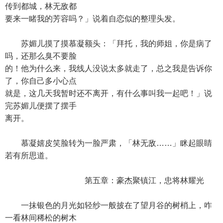
传到都城，林无敌都
要来一睹我的芳容吗？」说着自恋似的整理头发。
苏媚儿摸了摸慕凝额头：「拜托，我的师姐，你是病了
吗，还那么臭不要脸
的！他为什么来，我线人没说太多就走了，总之我是告诉你
了，你自己多小心点
就是，这几天我暂时还不离开，有什么事叫我一起吧！」说
完苏媚儿便摆了摆手
离开。
慕凝嬉皮笑脸转为一脸严肃，「林无敌……」眯起眼睛
若有所思道。
第五章：豪杰聚镇江，忠将林耀光
一抹银色的月光如轻纱一般披在了望月谷的树梢上，咋
一看林间稀松的树木