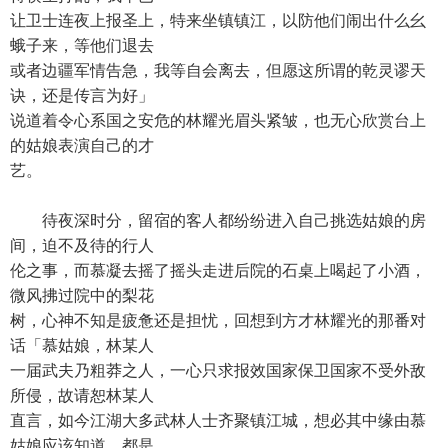
让卫士连夜上报圣上，特来坐镇镇江，以防他们闹出什么幺
蛾子来，等他们退去
或者边疆军情告急，我等自会离去，但愿这所谓的乾灵谬天
诀，还是传言为好」
说道着令心系国之安危的林耀光眉头紧皱，也无心欣赏台上
的姑娘表演自己的才
艺。
待夜深时分，留宿的客人都纷纷进入自己挑选姑娘的房
间，迫不及待的行人
伦之事，而慕凝去摇了摇头走进后院的石桌上喝起了小酒，
微风拂过院中的梨花
树，心神不知是疲惫还是担忧，回想到方才林耀光的那番对
话「慕姑娘，林某人
一届武夫乃粗莽之人，一心只求报效国家保卫国家不受外敌
所侵，故请恕林某人
直言，如今江湖大多武林人士齐聚镇江城，想必其中缘由慕
姑娘应该知道，都是