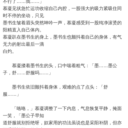
不行了……我……」
慕凝见状急忙运功收缩自己内腔，一股强大的吸力紧吸住同
时不停的坐动，只见
墨书生皱着眉头突然呻吟一声，慕凝感受到一股纯净滚烫的
阳精直入自己体内。
慕凝趴在墨书生的身上，墨书生也颤抖着自己的身体，有气
无力的射出最后一滴
白灼。
慕凝搂着墨书生的头，口中喘着粗气：「墨……墨公
子，舒……舒服吗……」
墨书生依旧颤抖着身体，艰难的点了点头：「舒
服……」
「咯咯，」慕凝调整了一下内息，气息恢复平静，掩面
一笑，「墨公子早知
道舒服就别拒绝呀，奴家用的功法虽说也是采阳补阴，但亦