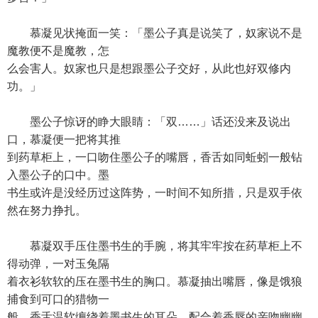
慕凝见状掩面一笑：「墨公子真是说笑了，奴家说不是
魔教便不是魔教，怎
么会害人。奴家也只是想跟墨公子交好，从此也好双修内
功。」
墨公子惊讶的睁大眼睛：「双……」话还没来及说出
口，慕凝便一把将其推
到药草柜上，一口吻住墨公子的嘴唇，香舌如同蚯蚓一般钻
入墨公子的口中。墨
书生或许是没经历过这阵势，一时间不知所措，只是双手依
然在努力挣扎。
慕凝双手压住墨书生的手腕，将其牢牢按在药草柜上不
得动弹，一对玉兔隔
着衣衫软软的压在墨书生的胸口。慕凝抽出嘴唇，像是饿狼
捕食到可口的猎物一
般，香舌温软缠绕着墨书生的耳朵，配合着香唇的亲吻幽幽