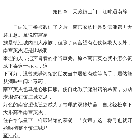
第四章：天藏镇山门，江畔遇南辞
自两次三番被教训了之后，南宫家族也是对潇湘馆再无
坏主意。虽说南宫家
族是镇江城内四大家族，但除了南宫望有点仗势欺人以外，
南宫英杰还是比较明
事理的人，把声誉看的相当重要。原本南宫英杰就不怎么赞
成下毒这一办法，这
下可好，没曾想潇湘馆的朋友当中居然有这等高手，居然能
从酒味中闻出毒药，
南宫英杰也算是心服口服。便自此做了潇湘馆的幕僚，协助
潇湘馆在镇江城立足，
好色的南宫望也随之成为了青珮的双修炉鼎。自此轻松拿下
大乘高手南宫英杰，
住在恰似皇宫一样潇湘馆的慕凝：「女帝」这一称号也就开
始响彻整个镇江城乃
至江南。