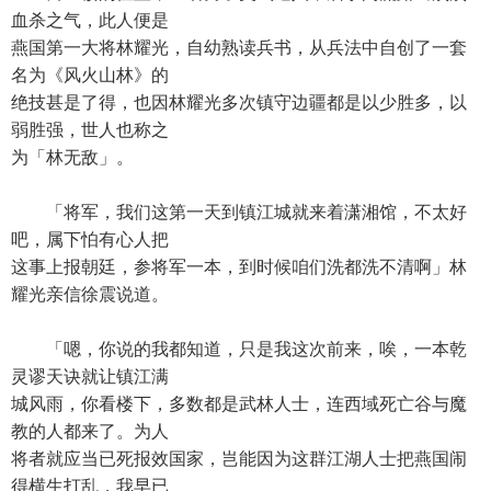
血杀之气，此人便是
燕国第一大将林耀光，自幼熟读兵书，从兵法中自创了一套
名为《风火山林》的
绝技甚是了得，也因林耀光多次镇守边疆都是以少胜多，以
弱胜强，世人也称之
为「林无敌」。
「将军，我们这第一天到镇江城就来着潇湘馆，不太好
吧，属下怕有心人把
这事上报朝廷，参将军一本，到时候咱们洗都洗不清啊」林
耀光亲信徐震说道。
「嗯，你说的我都知道，只是我这次前来，唉，一本乾
灵谬天诀就让镇江满
城风雨，你看楼下，多数都是武林人士，连西域死亡谷与魔
教的人都来了。为人
将者就应当已死报效国家，岂能因为这群江湖人士把燕国闹
得横生打乱，我早已