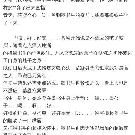
又是迅速的拽下墨书生的裤子，紧接着便是一根已经形同铁
杵的**弹了出来直指
青天。慕凝会心一笑，跨到墨书生的身前，擒着那根铁杵坐
了下来。
「唔，好，好硬……」慕凝开始也是不适应的皱了皱
眉，随着点点深入逐渐
的将墨书生的**包裹住。凡入玄狐宗的弟子在修炼之初便破坏
了自身的处子之身，
以便日后大成正式修炼玄狐心法，慕凝身为玄狐宗武功最高
之人，虽说已无落红，
但初尝禁果还需要点适应。墨书生也紧锁眉头，看上去也是
不适应。慕凝抱紧墨
书生，身体开始逐渐在墨书生身上坐动：「墨……墨公
子……嗯……啊……好……
好棒的炉鼎。别拘束，好好享受，唔……」说完捧起墨书生
的脸吻了一口嘴唇，
又把墨书生的脸拥入怀中。墨书生也因为逐渐增加的刺激享