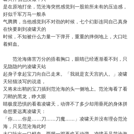
是在原地打坐，范沧海突然感觉到一股前所未有的压迫感，
好似千军万马一般杀
气腾腾，当他感觉到不对劲的时候，七个幻影连同自己真身
在快要刺到凌啸天的
时候，不知被什么力量一下弹开，重重的摔倒地上，大口吐
着鲜血。
范沧海痛苦万分的捂着胸口，眼睛已经逐渐看不到，只
见隐隐约约凌啸天站
起身子拿起宝刀向自己走来。「我就是玄天宫的人。」凌啸
天轻猫淡写的说道，
又将未出鞘的宝刀插到范沧海的头一侧地上。范沧海看了看
刀鞘的黑龙，睁大眼
睛极度恐惧的看着凌啸天，动弹不了多少却用垂死的身体拼
命想要远离凌啸天：
「你……你是……刀……刀魔……」凌啸天并没有理会范沧
海，只见范沧海此时
大口吐出一口鲜血，两腿一蹬再也不动弹。凌啸天见范沧海