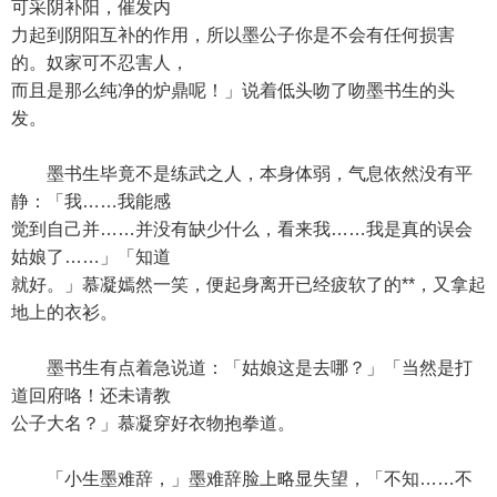
可采阴补阳，催发内
力起到阴阳互补的作用，所以墨公子你是不会有任何损害
的。奴家可不忍害人，
而且是那么纯净的炉鼎呢！」说着低头吻了吻墨书生的头
发。
墨书生毕竟不是练武之人，本身体弱，气息依然没有平
静：「我……我能感
觉到自己并……并没有缺少什么，看来我……我是真的误会
姑娘了……」「知道
就好。」慕凝嫣然一笑，便起身离开已经疲软了的**，又拿起
地上的衣衫。
墨书生有点着急说道：「姑娘这是去哪？」「当然是打
道回府咯！还未请教
公子大名？」慕凝穿好衣物抱拳道。
「小生墨难辞，」墨难辞脸上略显失望，「不知……不