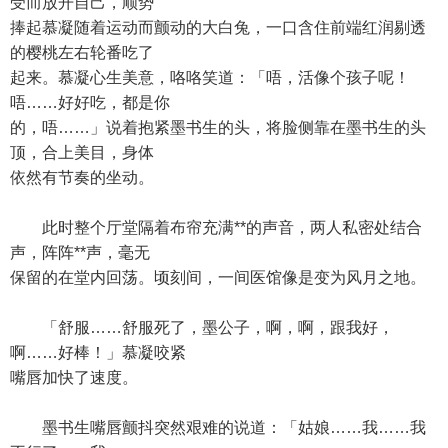
受而放开自己，顺势
捧起慕凝随着运动而颤动的大白兔，一口含住前端红润剔透
的樱桃左右轮番吃了
起来。慕凝心生美意，咯咯笑道：「唔，活像个孩子呢！
唔……好好吃，都是你
的，唔……」说着抱紧墨书生的头，将脸侧靠在墨书生的头
顶，合上美目，身体
依然有节奏的坐动。
此时整个厅堂隔着布帘充满**的声音，两人私密处结合
声，阵阵**声，毫无
保留的在堂内回荡。顷刻间，一间医馆像是变为风月之地。
「舒服……舒服死了，墨公子，啊，啊，跟我好，
啊……好棒！」慕凝咬紧
嘴唇加快了速度。
墨书生嘴唇颤抖突然艰难的说道：「姑娘……我……我