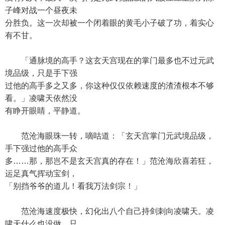
子峰对战一个昼夜未
分胜负。这一次却被一个闭着眼的黄毛小子破了功，着实心
有不甘。
「通脉境的高手？这玄天宫现在的掌门最多也不过元武
境品级，只是手下强
过他的高手多之又多，你这种仅仅依赖速度的渣渣根本不够
看。」凌啸天依然没
有睁开眼睛，平静道。
范沧海眼珠一转，嘀咕道：「玄天宫掌门元武境品级，
手下强过他的高手众
多……那，那岂不是玄天宫真的存在！」范沧海欣喜若狂，
运足真气挥动宝剑，
「别挡爷爷的道儿！看我万法剑宗！」
范沧海速度极快，幻化出八个自己持剑刺向凌啸天。凌
啸天什么也没做，只