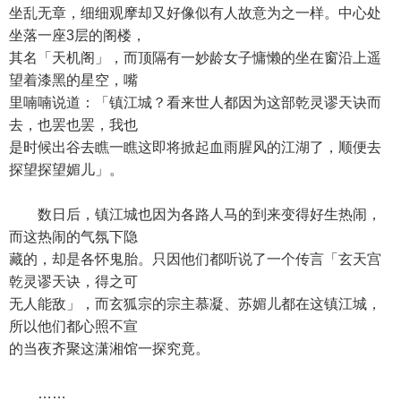
坐乱无章，细细观摩却又好像似有人故意为之一样。中心处
坐落一座3层的阁楼，
其名「天机阁」，而顶隔有一妙龄女子慵懒的坐在窗沿上遥
望着漆黑的星空，嘴
里喃喃说道：「镇江城？看来世人都因为这部乾灵谬天诀而
去，也罢也罢，我也
是时候出谷去瞧一瞧这即将掀起血雨腥风的江湖了，顺便去
探望探望媚儿」。
数日后，镇江城也因为各路人马的到来变得好生热闹，
而这热闹的气氛下隐
藏的，却是各怀鬼胎。只因他们都听说了一个传言「玄天宫
乾灵谬天诀，得之可
无人能敌」，而玄狐宗的宗主慕凝、苏媚儿都在这镇江城，
所以他们都心照不宣
的当夜齐聚这潇湘馆一探究竟。
……