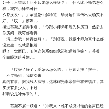
处子，不错嘛！比小师弟怎么样呀？」「什么比小师弟怎么
样，我跟小师弟可什
么都没发生。」慕凝急忙解释道，毕竟这件事传出去确实不
好。「哎，」苏媚儿
搂过慕凝挤眉弄眼道，「你跟小师弟那晚先从房顶，然后去
你房间，我可都看得
一清二楚哦！休得狡辩！」「别瞎说，我跟小师弟真什么都
没发生，也就是抱着
睡了一觉而已，咱俩这关系姐姐我还能瞒着你嘛？」慕凝一
个白眼送给苏媚儿。
「哎好了好了，爱怎么怎么吧，」苏媚儿摆了摆手，
「不过师姐，我这次来
真的有事。据我线人探报，这林耀光率亲信部将来镇江，其
实没有多少人，不过
我听说是冲你来的！」
慕凝不屑一顾道：「冲我来？难不成潇湘馆的名声已经