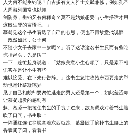
人为何不能垂钓呢？自古多有文人雅士文武兼修，例如孔圣
人周游列国常也以佩
剑防身，垂钓又有何稀奇？莫不是姑娘想要与小生搭话才用
这般生硬的言语吧。」
慕凝见这个书生看透了自己的心思，便也不再故意找说辞：
「既然如此，公子何
不随小女子去家中一叙呢？」听了这话这名书生反而有些吃
惊抬起头，先是愣了
一下，连忙起身说道：「姑娘美意小生心领了，只是素不相
识实在是让小生有些
难以接受。在下先行告辞。」这书生急忙收拾东西要走的举
动也是让慕凝诧异，
见了自己相貌却要匆忙逃走的男人还是第一个，如此羞涩却
让慕凝越发的感到有
趣。慕凝一把拉住书生的手拽了过来，故意调戏对着书生脸
吹了口气，书生脸上
一阵通红连忙挣脱拿着东西就跑。慕凝随手摘掉书生腰上的
香囊闻了闻，看着书