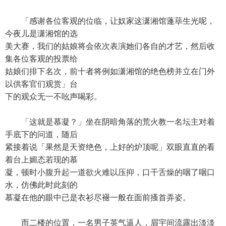
「感谢各位客观的位临，让奴家这潇湘馆蓬荜生光呢，
今夜儿是潇湘馆的选
美大赛，我们的姑娘将会依次表演她们各自的才艺，然后收
集各位客观的投票给
姑娘们排下名次，前十者将例如潇湘馆的绝色榜并立在门外
以供客官们观赏」台
下的观众无一不吆声喝彩。
「这就是慕凝？」坐在阴暗角落的荒火教一名坛主对着
手底下的问道，随后
紧接着说「果然是天资绝色，上好的炉顶呢」双眼直直的看
着台上媚态若现的慕
凝，顿时小腹升起一道欲火难以压抑，口干舌燥的咽了咽口
水，仿佛此时此刻的
慕凝在他的眼中已是衣衫尽褪一般在面前搔首弄姿。
而二楼的位置，一名男子英气逼人，眉宇间流露出淡淡