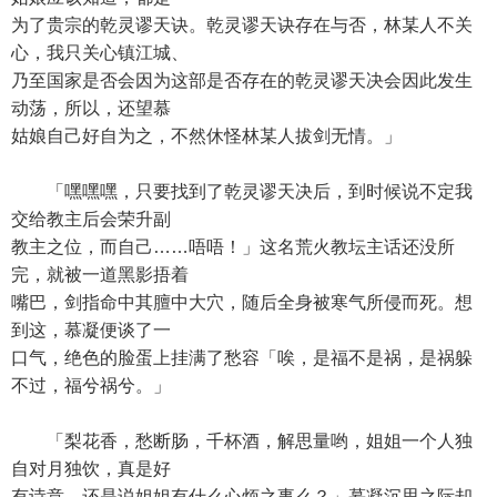
为了贵宗的乾灵谬天诀。乾灵谬天诀存在与否，林某人不关
心，我只关心镇江城、
乃至国家是否会因为这部是否存在的乾灵谬天决会因此发生
动荡，所以，还望慕
姑娘自己好自为之，不然休怪林某人拔剑无情。」
「嘿嘿嘿，只要找到了乾灵谬天决后，到时候说不定我
交给教主后会荣升副
教主之位，而自己……唔唔！」这名荒火教坛主话还没所
完，就被一道黑影捂着
嘴巴，剑指命中其膻中大穴，随后全身被寒气所侵而死。想
到这，慕凝便谈了一
口气，绝色的脸蛋上挂满了愁容「唉，是福不是祸，是祸躲
不过，福兮祸兮。」
「梨花香，愁断肠，千杯酒，解思量哟，姐姐一个人独
自对月独饮，真是好
有诗意，还是说姐姐有什么心烦之事么？」慕凝沉思之际却