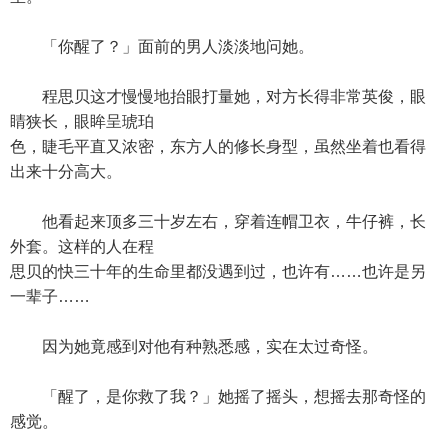
「你醒了？」面前的男人淡淡地问她。
程思贝这才慢慢地抬眼打量她，对方长得非常英俊，眼
睛狭长，眼眸呈琥珀
色，睫毛平直又浓密，东方人的修长身型，虽然坐着也看得
出来十分高大。
他看起来顶多三十岁左右，穿着连帽卫衣，牛仔裤，长
外套。这样的人在程
思贝的快三十年的生命里都没遇到过，也许有……也许是另
一辈子……
因为她竟感到对他有种熟悉感，实在太过奇怪。
「醒了，是你救了我？」她摇了摇头，想摇去那奇怪的
感觉。