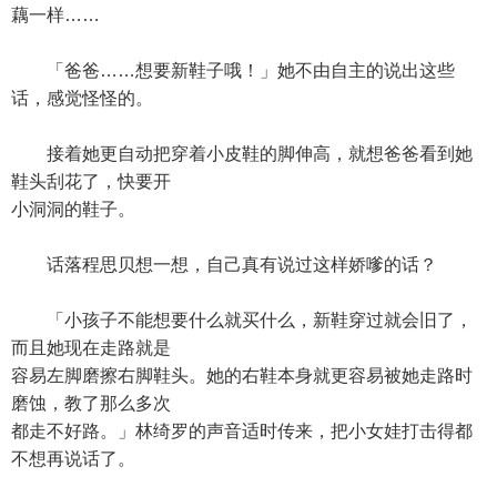
藕一样……
「爸爸……想要新鞋子哦！」她不由自主的说出这些
话，感觉怪怪的。
接着她更自动把穿着小皮鞋的脚伸高，就想爸爸看到她
鞋头刮花了，快要开
小洞洞的鞋子。
话落程思贝想一想，自己真有说过这样娇嗲的话？
「小孩子不能想要什么就买什么，新鞋穿过就会旧了，
而且她现在走路就是
容易左脚磨擦右脚鞋头。她的右鞋本身就更容易被她走路时
磨蚀，教了那么多次
都走不好路。」林绮罗的声音适时传来，把小女娃打击得都
不想再说话了。