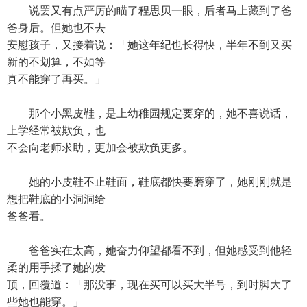
说罢又有点严厉的瞄了程思贝一眼，后者马上藏到了爸
爸身后。但她也不去
安慰孩子，又接着说：「她这年纪也长得快，半年不到又买
新的不划算，不如等
真不能穿了再买。」
那个小黑皮鞋，是上幼稚园规定要穿的，她不喜说话，
上学经常被欺负，也
不会向老师求助，更加会被欺负更多。
她的小皮鞋不止鞋面，鞋底都快要磨穿了，她刚刚就是
想把鞋底的小洞洞给
爸爸看。
爸爸实在太高，她奋力仰望都看不到，但她感受到他轻
柔的用手揉了她的发
顶，回覆道：「那没事，现在买可以买大半号，到时脚大了
些她也能穿。」