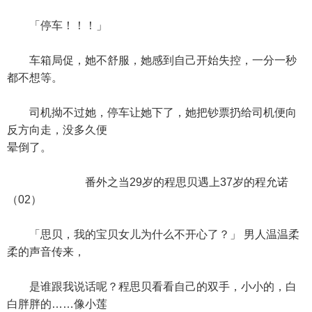
「停车！！！」
车箱局促，她不舒服，她感到自己开始失控，一分一秒
都不想等。
司机拗不过她，停车让她下了，她把钞票扔给司机便向
反方向走，没多久便
晕倒了。
番外之当29岁的程思贝遇上37岁的程允诺
（02）
「思贝，我的宝贝女儿为什么不开心了？」 男人温温柔
柔的声音传来，
是谁跟我说话呢？程思贝看看自己的双手，小小的，白
白胖胖的……像小莲