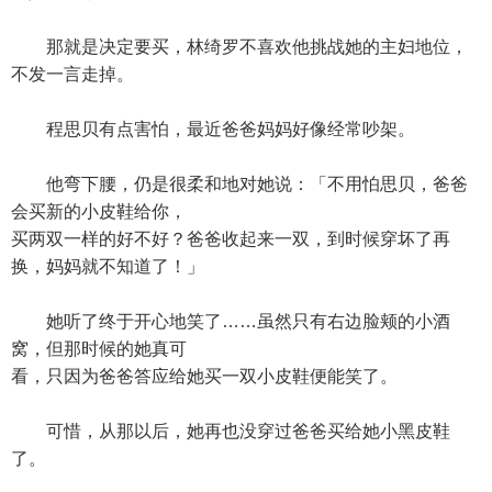
那就是决定要买，林绮罗不喜欢他挑战她的主妇地位，
不发一言走掉。
程思贝有点害怕，最近爸爸妈妈好像经常吵架。
他弯下腰，仍是很柔和地对她说：「不用怕思贝，爸爸
会买新的小皮鞋给你，
买两双一样的好不好？爸爸收起来一双，到时候穿坏了再
换，妈妈就不知道了！」
她听了终于开心地笑了……虽然只有右边脸颊的小酒
窝，但那时候的她真可
看，只因为爸爸答应给她买一双小皮鞋便能笑了。
可惜，从那以后，她再也没穿过爸爸买给她小黑皮鞋
了。