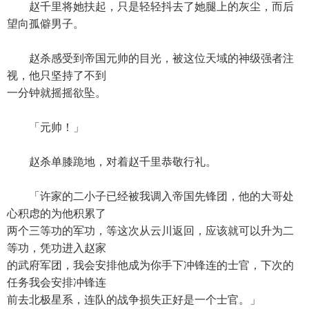
赵千里将她扶起，只是轻轻抖去了她腿上的灰尘，而后
望向孤僻男子。
赵杀感受到帝国元帅的目光，被这位天域的神级强者注
视，他只坚持了不到
一分钟就摇摇欲坠。
「元帅！」
赵杀单膝跪地，对着赵千里恭敬行礼。
「许家的二小子已经被我调入帝国先锋团，他的大哥处
心积虑的为他积累了
两个三等功的军功，等这次从云川返回，应该就可以升为二
等功，凭功进入赵家
的武府军团，我会安排他成为你手下冲锋连的士官，下次的
任务我会安排冲锋连
前去北极星系，连队的战争损失正好是一个士官。」