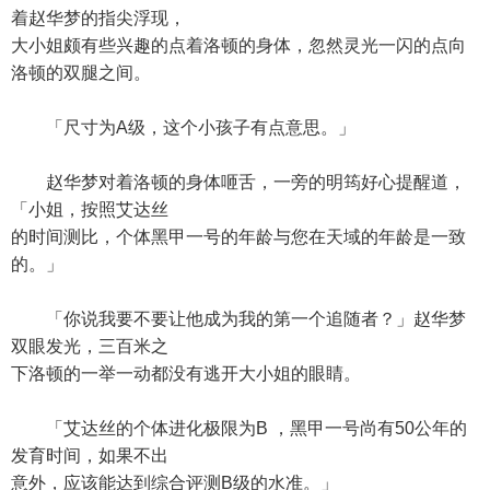
着赵华梦的指尖浮现，
大小姐颇有些兴趣的点着洛顿的身体，忽然灵光一闪的点向
洛顿的双腿之间。
「尺寸为A级，这个小孩子有点意思。」
赵华梦对着洛顿的身体咂舌，一旁的明筠好心提醒道，
「小姐，按照艾达丝
的时间测比，个体黑甲一号的年龄与您在天域的年龄是一致
的。」
「你说我要不要让他成为我的第一个追随者？」赵华梦
双眼发光，三百米之
下洛顿的一举一动都没有逃开大小姐的眼睛。
「艾达丝的个体进化极限为B ，黑甲一号尚有50公年的
发育时间，如果不出
意外，应该能达到综合评测B级的水准。」