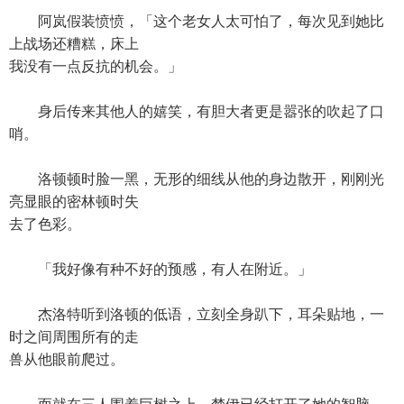
阿岚假装愤愤，「这个老女人太可怕了，每次见到她比
上战场还糟糕，床上
我没有一点反抗的机会。」
身后传来其他人的嬉笑，有胆大者更是嚣张的吹起了口
哨。
洛顿顿时脸一黑，无形的细线从他的身边散开，刚刚光
亮显眼的密林顿时失
去了色彩。
「我好像有种不好的预感，有人在附近。」
杰洛特听到洛顿的低语，立刻全身趴下，耳朵贴地，一
时之间周围所有的走
兽从他眼前爬过。