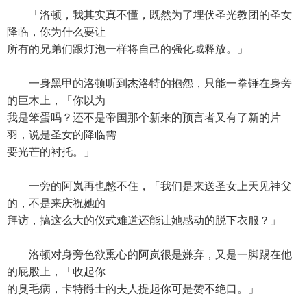
「洛顿，我其实真不懂，既然为了埋伏圣光教团的圣女
降临，你为什么要让
所有的兄弟们跟灯泡一样将自己的强化域释放。」
一身黑甲的洛顿听到杰洛特的抱怨，只能一拳锤在身旁
的巨木上，「你以为
我是笨蛋吗？还不是帝国那个新来的预言者又有了新的片
羽，说是圣女的降临需
要光芒的衬托。」
一旁的阿岚再也憋不住，「我们是来送圣女上天见神父
的，不是来庆祝她的
拜访，搞这么大的仪式难道还能让她感动的脱下衣服？」
洛顿对身旁色欲熏心的阿岚很是嫌弃，又是一脚踢在他
的屁股上，「收起你
的臭毛病，卡特爵士的夫人提起你可是赞不绝口。」