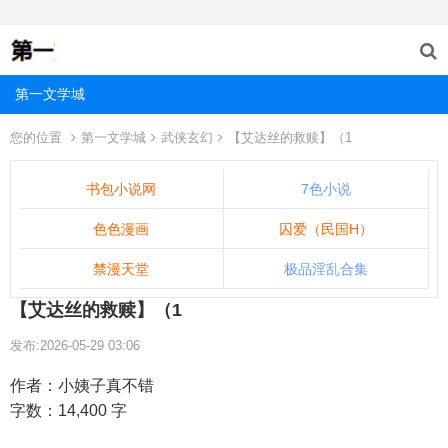
第一文学城
您的位置
第一文学城
武侠玄幻
【艾达丝的救赎】（1
书包小说网
7色小说
色色漫画
囚爱（民国H）
禁漫天堂
极品淫乱合集
【艾达丝的救赎】（1
发布:2026-05-29 03:06
作者：小姨子真不错
字数：14,400 字