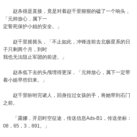
赵杀很是直接，竟是对着赵千里狠狠的磕了一个响头，
「元帅放心，属下一
定誓死保护小姐的安全。」
赵千里摇摇头，「不止如此，冲锋连前去北极星系的日
子只剩两个月，到时
我也无法阻止军团的前进。」
赵杀低下去的头颅埋得更深，「元帅放心，属下一定带
着小姐早些归来。」
赵千里吩咐完诸人，回身拉过女孩的手，将她带到石门
之前。
「露娜，开启时空征途，传送信息Ads-B1，传送坐标：
08，65，3，891。」