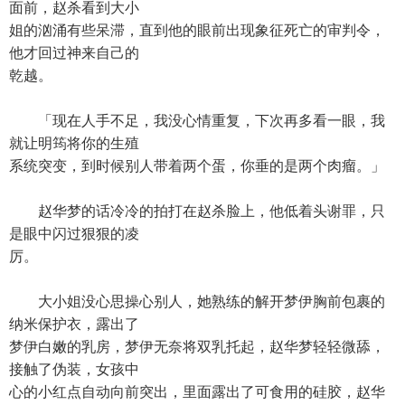
面前，赵杀看到大小
姐的汹涌有些呆滞，直到他的眼前出现象征死亡的审判令，
他才回过神来自己的
乾越。
「现在人手不足，我没心情重复，下次再多看一眼，我
就让明筠将你的生殖
系统突变，到时候别人带着两个蛋，你垂的是两个肉瘤。」
赵华梦的话冷冷的拍打在赵杀脸上，他低着头谢罪，只
是眼中闪过狠狠的凌
厉。
大小姐没心思操心别人，她熟练的解开梦伊胸前包裹的
纳米保护衣，露出了
梦伊白嫩的乳房，梦伊无奈将双乳托起，赵华梦轻轻微舔，
接触了伪装，女孩中
心的小红点自动向前突出，里面露出了可食用的硅胶，赵华