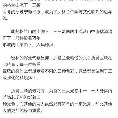
的格兰山流下，三折
两弯的穿过宁静平原，成为了罗格兰帝国与艾伦联邦的边界
线。
此刻格兰山的山脚下，三三两两的小溪从山中密林涓涓
而下，只待沿着万年
形成的山渠由下汇入玛姆河。
密林的深处气氛压抑，罗格兰最精锐的八百折翼巨鹰在
此待命，每一位折翼
巨鹰的身体上都显示着不同的三种色彩，竟然都是达到了三
级强化的精锐猛士。
折翼巨鹰的最前方，为首的三人光彩不一，一人身体内
若隐若现的闪烁着四
种光色，而其他的两人虽然只有简单的一束光亮，却比其他
人的更加纯粹与耀眼。