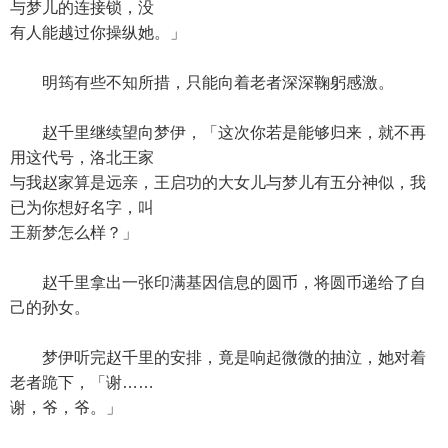
与梦儿的连接锁，没
有人能越过你操纵她。」
明筠有些不知所措，只能向着老者深深鞠躬感激。
赵千里继续望向梦伊，「这次你若是能够归来，就不再
用这代号，洛北王家
与我赵家算是远亲，王启功的大女儿与梦儿有五分神似，我
已为你想好名字，叫
王新梦怎么样？」
赵千里拿出一张印满基因信息的圆币，将圆币递给了自
己的孙女。
梦伊听完赵千里的安排，竟是响起微微的抽泣，她对着
老者跪下，「谢……
谢，爷，爷。」