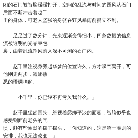
闭的石门被智脑缓缓打开，空间的乱流与时间的罡风从石门
后面不断冲击着赵千
里的身体，可老人坚强的身躯在狂风暴雨前挺立不到。
足足过了数分钟，光束逐渐变得细小，四条数据的信息
流被透明的光晶束包
裹，由着乱流罡风落入深不可测的石门内。
赵千里注视身旁赵华梦的位置许久，方才叹气离开，可
他刚走两步，露娜熟
悉的语调响起。
「小千里，你已经不再亏欠我什么。」
赵千里猛然回头，怒视着露娜平淡的面容，智脑似乎也
感受到面前老头的气
愤，颇有些幽默的摇了摇头，「你知道的，这是第一准则的
安排，我也无法改变。」