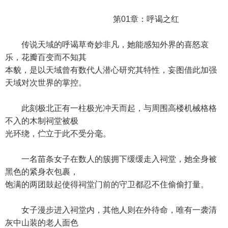
第01章：呼谒之红
传说天域的呼谒草奇妙非凡，她能感知外界的喜怒哀
乐，花瓣百变而不知其
本貌，是以天域曾有数代人潜心研究其特性，妄图借此加强
天域对次世界的掌控。
此刻极北正有一柱极光冲天而起，与周围高楼机械格格
不入的木制祠堂被极
光环绕，伫立于此不受分毫。
一名苗条女子在数人的簇拥下缓缓走入祠堂，她全身被
黑色的紧身衣包裹，
饱满的两团鼓起使得祠堂门前的守卫都忍不住偷偷打量。
女子漫步进入祠堂内，其他人则在外待命，唯有一袭清
灰中山装的老人面色