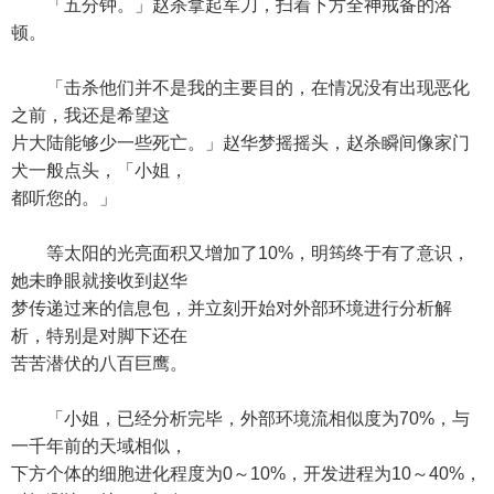
「五分钟。」赵杀拿起军刀，扫着下方全神戒备的洛
顿。
「击杀他们并不是我的主要目的，在情况没有出现恶化
之前，我还是希望这
片大陆能够少一些死亡。」赵华梦摇摇头，赵杀瞬间像家门
犬一般点头，「小姐，
都听您的。」
等太阳的光亮面积又增加了10%，明筠终于有了意识，
她未睁眼就接收到赵华
梦传递过来的信息包，并立刻开始对外部环境进行分析解
析，特别是对脚下还在
苦苦潜伏的八百巨鹰。
「小姐，已经分析完毕，外部环境流相似度为70%，与
一千年前的天域相似，
下方个体的细胞进化程度为0～10%，开发进程为10～40%，