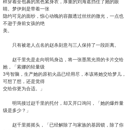
样穿着全包裹的黑色紧身衣，厚重的刘海遮挡住了她的眼
睛。梦伊则是带着一张
隐约可见的面纱，惊心动魄的容颜透过丝丝的微光，一点也
不逊于身前女孩的绝
美。
只有被老人点名的赵杀刻意与三人保持了一段距离。
赵千里先是走向明筠身边，将一张墨黑光滑的卡片交给
她，「索娜的轻量级
3号智脑，生产她的原初火晶已经用尽，本该将她交给梦儿，
可想了想，还是觉得
交给你更为合适。」
明筠接过赵千里的托付，却又开口询问，「她的爆炸量
级是多少？」
赵千里摇摇头，「已经解除了与家族的基因锁，除了你