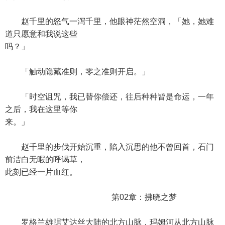
赵千里的怒气一泻千里，他眼神茫然空洞，「她，她难
道只愿意和我说这些
吗？」
「触动隐藏准则，零之准则开启。」
「时空诅咒，我已替你偿还，往后种种皆是命运，一年
之后，我在这里等你
来。」
赵千里的步伐开始沉重，陷入沉思的他不曾回首，石门
前洁白无暇的呼谒草，
此刻已经一片血红。
第02章：拂晓之梦
罗格兰雄踞艾达丝大陆的北方山脉，玛姆河从北方山脉