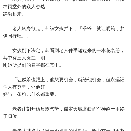
在祠堂外的众人忽然
躁动起来。
老人转身欲走，却被女孩拦下，「爷爷，就让明筠，梦
伊同行吧。」
女孩刚下决定，却看到老人伸手递过来的一本花名册，
其中有三人涂红，刚
刚她所提到的名字都在其中。
「让赵杀也跟上，他想要机会，就给他机会，但永远记
住人有尊卑，让他好
好当一条狗比什么都重要。」
老者此刻开始显露气势，谋定天域北疆的军神赵千里终
于归位。
老者从戒指中取出一个透明的试剂瓶，瓶中有一团不断