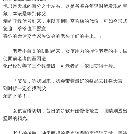
也只是天域的百分之十左右。这是爷爷在年轻时所发现的宝
藏，本该是等到你父
亲的呼救信号到来，用以开启时空阶梯的代价，可如今形式
急迫，爷爷也不愿意
将你的命运交予家族议会的老头子们的手上。」
老者不自觉的叨叨起来，女孩用力的握住老者的手，纵
使面前老者的基因进
化已经改善了三个数量级，可老者的手依旧变得干瘦。
「爷爷，等我回来，我会带着最好的祭品去往祭天宫，
到时候一定会找到父
亲的下落！」
女孩言语切切，昔日的娇软开始慢慢褪去，眼睛则透出
坚毅的精光。
老人拍拍手，冲天而起的极光随着响声烟消云散，等待