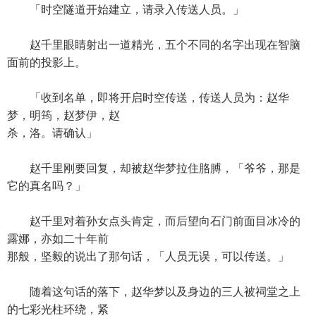
「时空隧道开始建立，请录入传送人员。」
赵千里眼睛射出一道精光，五个不同的名字出现在智脑
面前的投影上。
「收到名单，即将开启时空传送，传送人员为：赵华
梦，明筠，赵梦伊，赵
杀，洛。请确认」
赵千里刚要回复，却被赵华梦拉住胳膊，「爷爷，那是
它的真名吗？」
赵千里对着孙女点头肯定，而后望向石门前面目冰冷的
露娜，亦如二十年前
那般，坚毅的说出了那句话，「人员无误，可以传送。」
随着这句话的落下，赵华梦以及身边的三人被祠堂之上
的七彩光柱环绕，紧