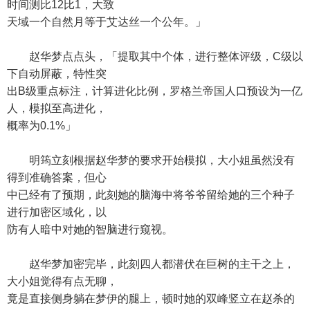
时间测比12比1，大致
天域一个自然月等于艾达丝一个公年。」
赵华梦点点头，「提取其中个体，进行整体评级，C级以
下自动屏蔽，特性突
出B级重点标注，计算进化比例，罗格兰帝国人口预设为一亿
人，模拟至高进化，
概率为0.1%」
明筠立刻根据赵华梦的要求开始模拟，大小姐虽然没有
得到准确答案，但心
中已经有了预期，此刻她的脑海中将爷爷留给她的三个种子
进行加密区域化，以
防有人暗中对她的智脑进行窥视。
赵华梦加密完毕，此刻四人都潜伏在巨树的主干之上，
大小姐觉得有点无聊，
竟是直接侧身躺在梦伊的腿上，顿时她的双峰竖立在赵杀的